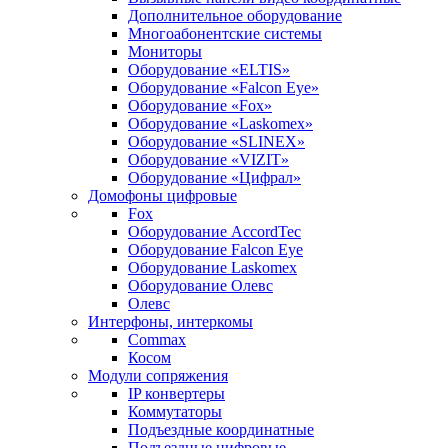
Дополнительное оборудование
Многоабонентские системы
Мониторы
Оборудование «ELTIS»
Оборудование «Falcon Eye»
Оборудование «Fox»
Оборудование «Laskomex»
Оборудование «SLINEX»
Оборудование «VIZIT»
Оборудование «Цифрал»
Домофоны цифровые
Fox
Оборудование AccordTec
Оборудование Falcon Eye
Оборудование Laskomex
Оборудование Олевс
Олевс
Интерфоны, интеркомы
Commax
Косом
Модули сопряжения
IP конвертеры
Коммутаторы
Подъездные координатные
Подъездные цифровые