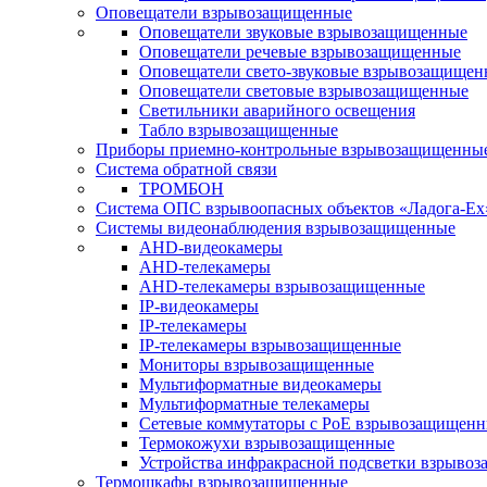
Оповещатели взрывозащищенные
Оповещатели звуковые взрывозащищенные
Оповещатели речевые взрывозащищенные
Оповещатели свето-звуковые взрывозащищен
Оповещатели световые взрывозащищенные
Светильники аварийного освещения
Табло взрывозащищенные
Приборы приемно-контрольные взрывозащищенны
Система обратной связи
ТРОМБОН
Система ОПС взрывоопасных объектов «Ладога-Ex
Системы видеонаблюдения взрывозащищенные
AHD-видеокамеры
AHD-телекамеры
AHD-телекамеры взрывозащищенные
IP-видеокамеры
IP-телекамеры
IP-телекамеры взрывозащищенные
Мониторы взрывозащищенные
Мультиформатные видеокамеры
Мультиформатные телекамеры
Сетевые коммутаторы с РоЕ взрывозащищен
Термокожухи взрывозащищенные
Устройства инфракрасной подсветки взрыво
Термошкафы взрывозащищенные