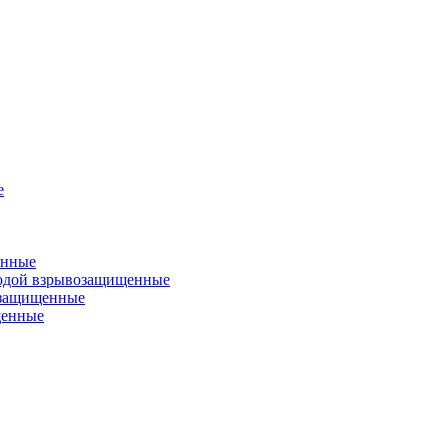
е
енные
одой взрывозащищенные
озащищенные
щенные