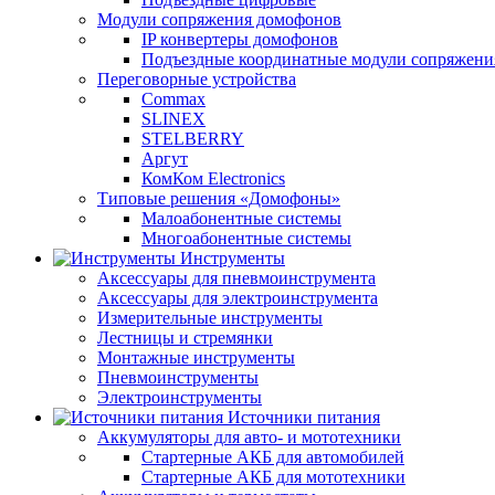
Модули сопряжения домофонов
IP конвертеры домофонов
Подъездные координатные модули сопряжени
Переговорные устройства
Commax
SLINEX
STELBERRY
Аргут
КомКом Electronics
Типовые решения «Домофоны»
Малоабонентные системы
Многоабонентные системы
Инструменты
Аксессуары для пневмоинструмента
Аксессуары для электроинструмента
Измерительные инструменты
Лестницы и стремянки
Монтажные инструменты
Пневмоинструменты
Электроинструменты
Источники питания
Аккумуляторы для авто- и мототехники
Стартерные АКБ для автомобилей
Стартерные АКБ для мототехники