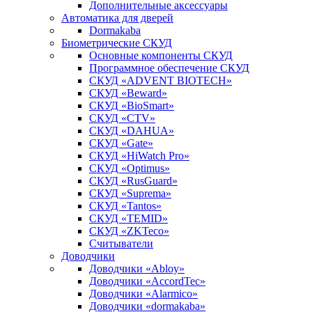
Дополнительные аксессуары
Автоматика для дверей
Dormakaba
Биометрические СКУД
Основные компоненты СКУД
Программное обеспечение СКУД
СКУД «ADVENT BIOTECH»
СКУД «Beward»
СКУД «BioSmart»
СКУД «CTV»
СКУД «DAHUA»
СКУД «Gate»
СКУД «HiWatch Pro»
СКУД «Optimus»
СКУД «RusGuard»
СКУД «Suprema»
СКУД «Tantos»
СКУД «TEMID»
СКУД «ZKTeco»
Считыватели
Доводчики
Доводчики «Abloy»
Доводчики «AccordTec»
Доводчики «Alarmico»
Доводчики «dormakaba»