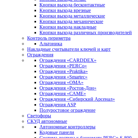
Кнопки выхода бесконтактные
Кнопки выхода врезные
Кнопки выхода металлические
Кнопки выхода механические
Кнопки выхода накладные
Кнопки выхода различных производителей
Контроль периметра
Альтоника
Накладные считыватели ключей и карт
Ограждения
Ограждения «CARDDEX»
Ограждения «PERCo»
Ограждения «Praktika»
Ограждения «Smartec»
Ограждения «ОМА»
Ограждения «Ростов-Дон»
Ограждения «САМЕ»
Ограждения «Сибирский Арсенал»
Ограждения ASP
Полуростовое ограждение
Светофоры
СКУД автономные
Автономные контроллеры
Кодовые панели
Система доступа к банкомату PERCo-S-800