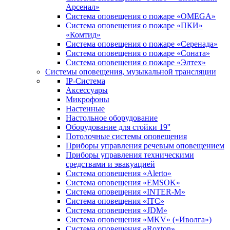
Арсенал»
Система оповещения о пожаре «OMEGA»
Система оповещения о пожаре «ПКИ»
«Комтид»
Система оповещения о пожаре «Серенада»
Система оповещения о пожаре «Соната»
Система оповещения о пожаре «Элтех»
Системы оповещения, музыкальной трансляции
IP-Система
Аксессуары
Микрофоны
Настенные
Настольное оборудование
Оборудование для стойки 19''
Потолочные системы оповещения
Приборы управления речевым оповещением
Приборы управления техническими
средствами и эвакуацией
Система оповещения «Alerto»
Система оповещения «EMSOK»
Система оповещения «INTER-M»
Система оповещения «ITC»
Система оповещения «JDM»
Система оповещения «MKV» («Иволга»)
Система оповещения «Roxton»