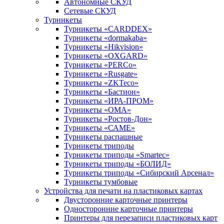
Автономные СКУД
Сетевые СКУД
Турникеты
Турникеты «CARDDEX»
Турникеты «dormakaba»
Турникеты «Hikvision»
Турникеты «OXGARD»
Турникеты «PERCo»
Турникеты «Rusgate»
Турникеты «ZKTeco»
Турникеты «Бастион»
Турникеты «ИРА-ПРОМ»
Турникеты «ОМА»
Турникеты «Ростов-Дон»
Турникеты «САМЕ»
Турникеты распашные
Турникеты триподы
Турникеты триподы «Smartec»
Турникеты триподы «БОЛИД»
Турникеты триподы «Сибирский Арсенал»
Турникеты тумбовые
Устройства для печати на пластиковых картах
Двусторонние карточные принтеры
Односторонние карточные принтеры
Принтеры для перезаписи пластиковых карт