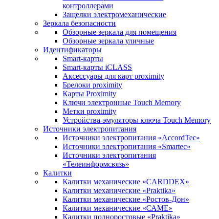
контроллерами
Защелки электромеханические
Зеркала безопасности
Обзорные зеркала для помещения
Обзорные зеркала уличные
Идентификаторы
Smart-карты
Smart-карты iCLASS
Аксессуары для карт proximitу
Брелоки proximity
Карты Proximity
Ключи электронные Touch Memory
Метки proximity
Устройства-эмуляторы ключа Touch Memory
Источники электропитания
Источники электропитания «AccordTec»
Источники электропитания «Smartec»
Источники электропитания
«Телеинформсвязь»
Калитки
Калитки механические «CARDDEX»
Калитки механические «Praktika»
Калитки механические «Ростов-Дон»
Калитки механические «САМЕ»
Калитки полноростовые «Praktika»