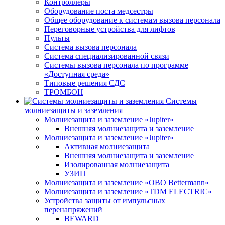
Контроллеры
Оборудование поста медсестры
Общее оборудование к системам вызова персонала
Переговорные устройства для лифтов
Пульты
Система вызова персонала
Система специализированной связи
Системы вызова персонала по программе
«Доступная среда»
Типовые решения СДС
ТРОМБОН
Системы
молниезащиты и заземления
Молниезащита и заземление «Jupiter»
Внешняя молниезащита и заземление
Молниезащита и заземление «Jupiter»
Активная молниезащита
Внешняя молниезащита и заземление
Изолированная молниезащита
УЗИП
Молниезащита и заземление «OBO Bettermann»
Молниезащита и заземление «TDM ЕLECTRIC»
Устройства защиты от импульсных
перенапряжений
BEWARD