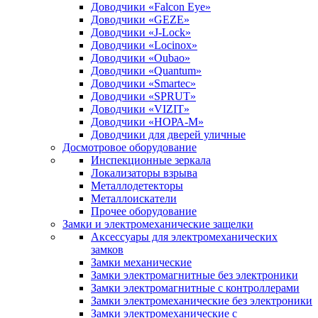
Доводчики «Falcon Eye»
Доводчики «GEZE»
Доводчики «J-Lock»
Доводчики «Locinox»
Доводчики «Oubao»
Доводчики «Quantum»
Доводчики «Smartec»
Доводчики «SPRUT»
Доводчики «VIZIT»
Доводчики «НОРА-М»
Доводчики для дверей уличные
Досмотровое оборудование
Инспекционные зеркала
Локализаторы взрыва
Металлодетекторы
Металлоискатели
Прочее оборудование
Замки и электромеханические защелки
Аксессуары для электромеханических
замков
Замки механические
Замки электромагнитные без электроники
Замки электромагнитные с контроллерами
Замки электромеханические без электроники
Замки электромеханические с