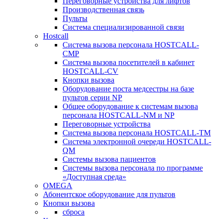
Переговорные устройства для лифтов
Производственная связь
Пульты
Система специализированной связи
Hostcall
Cистема вызова персонала HOSTCALL-
CMP
Cистема вызова посетителей в кабинет
HOSTCALL-CV
Кнопки вызова
Оборудование поста медсестры на базе
пультов серии NP
Общее оборудование к системам вызова
персонала HOSTCALL-NM и NP
Переговорные устройства
Система вызова персонала HOSTCALL-TM
Система электронной очереди HOSTCALL-
QM
Системы вызова пациентов
Системы вызова персонала по программе
«Доступная среда»
OMEGA
Абонентское оборудование для пультов
Кнопки вызова
сброса