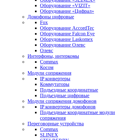
Оборудование «VIZIT»
Оборудование «Цифрал»
Домофоны цифровые
Fox
Оборудование AccordTec
Оборудование Falcon Eye
Оборудование Laskomex
Оборудование Олевс
Олевс
Интерфоны, интеркомы
Commax
Косом
Модули сопряжения
IP конвертеры
Коммутаторы
Подъездные координатные
Подъездные цифровые
Модули сопряжения домофонов
IP конвертеры домофонов
Подъездные координатные модули
сопряжения
Переговорные устройства
Commax
SLINEX