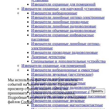
Извещатели охранные для помещений
Извещатели охранные для наружной установки
Извещатели вибрационные
Извещатели линейные оптико-электронные
Извещатели линейные проводные
Извещатели линейные радиоволновые
Извещатели объемные радиоволновые
Извещатели охранные инфракрасные
пассивные
Извещатели охранные линейные оптико-
электронные
Извещатели проводные радиоволновые
Лазерные детекторы
Специальные и дополнительные устройства
Извещатели охранные для помещений
Извещатели вибрационные и емкостные
Извещатели звуковые (акустические)
Извещатели комбинированные
Мы используем файлы cookie для анализа
Извещатели магнитоконтактные
событий на нашем веб-сайте. Продолжая
Извещатели объемные радиоволновые
просмотр страниц нашего сайта, вы
Принять
Извещатели оптико-электронные активные
принимаете условия его использования.
Извещатели оптико-электронные пассивные
Подробные сведения в Политике в отношении
Извещатели охранные звуковые
файлов
Cookie.
Извещатели охранные магнитоконтактные