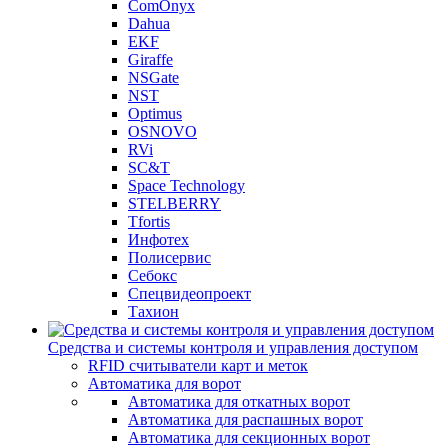
ComOnyx
Dahua
EKF
Giraffe
NSGate
NST
Optimus
OSNOVO
RVi
SC&T
Space Technology
STELBERRY
Tfortis
Инфотех
Полисервис
Себокс
Спецвидеопроект
Тахион
Средства и системы контроля и управления доступом
RFID считыватели карт и меток
Автоматика для ворот
Автоматика для откатных ворот
Автоматика для распашных ворот
Автоматика для секционных ворот