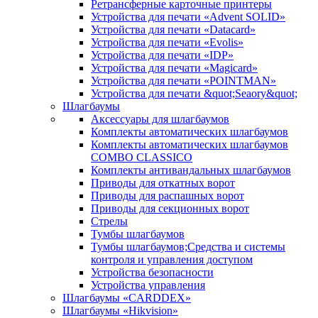
Ретрансферные карточные принтеры
Устройства для печати «Advent SOLID»
Устройства для печати «Datacard»
Устройства для печати «Evolis»
Устройства для печати «IDP»
Устройства для печати «Magicard»
Устройства для печати «POINTMAN»
Устройства для печати &quot;Seaory&quot;
Шлагбаумы
Аксессуары для шлагбаумов
Комплекты автоматических шлагбаумов
Комплекты автоматических шлагбаумов
COMBO CLASSICO
Комплекты антивандальных шлагбаумов
Приводы для откатных ворот
Приводы для распашных ворот
Приводы для секционных ворот
Стрелы
Тумбы шлагбаумов
Тумбы шлагбаумов;Средства и системы
контроля и управления доступом
Устройства безопасности
Устройства управления
Шлагбаумы «CARDDEX»
Шлагбаумы «Hikvision»