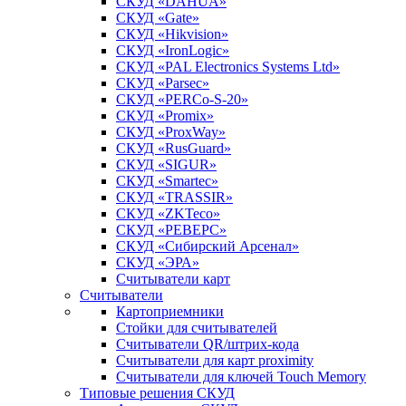
СКУД «DAHUA»
СКУД «Gate»
СКУД «Hikvision»
СКУД «IronLogic»
СКУД «PAL Electronics Systems Ltd»
СКУД «Parsec»
СКУД «PERCo-S-20»
СКУД «Promix»
СКУД «ProxWay»
СКУД «RusGuard»
СКУД «SIGUR»
СКУД «Smartec»
СКУД «TRASSIR»
СКУД «ZKTeco»
СКУД «РЕВЕРС»
СКУД «Сибирский Арсенал»
СКУД «ЭРА»
Считыватели карт
Считыватели
Картоприемники
Стойки для считывателей
Считыватели QR/штрих-кода
Считыватели для карт proximity
Считыватели для ключей Touch Memory
Типовые решения СКУД