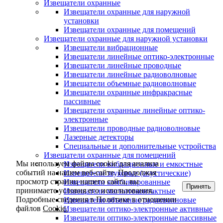
Извещатели охранные
Извещатели охранные для наружной
установки
Извещатели охранные для помещений
Извещатели охранные для наружной установки
Извещатели вибрационные
Извещатели линейные оптико-электронные
Извещатели линейные проводные
Извещатели линейные радиоволновые
Извещатели объемные радиоволновые
Извещатели охранные инфракрасные
пассивные
Извещатели охранные линейные оптико-
электронные
Извещатели проводные радиоволновые
Лазерные детекторы
Специальные и дополнительные устройства
Извещатели охранные для помещений
Мы используем файлы cookie для анализа
Извещатели вибрационные и емкостные
событий на нашем веб-сайте. Продолжая
Извещатели звуковые (акустические)
просмотр страниц нашего сайта, вы
Извещатели комбинированные
Принять
принимаете условия его использования.
Извещатели магнитоконтактные
Подробные сведения в Политике в отношении
Извещатели объемные радиоволновые
файлов
Cookie.
Извещатели оптико-электронные активные
Извещатели оптико-электронные пассивные