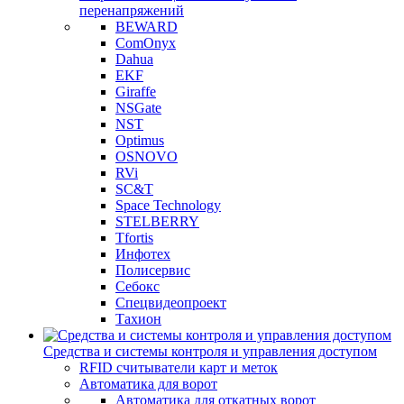
перенапряжений
BEWARD
ComOnyx
Dahua
EKF
Giraffe
NSGate
NST
Optimus
OSNOVO
RVi
SC&T
Space Technology
STELBERRY
Tfortis
Инфотех
Полисервис
Себокс
Спецвидеопроект
Тахион
Средства и системы контроля и управления доступом
RFID считыватели карт и меток
Автоматика для ворот
Автоматика для откатных ворот