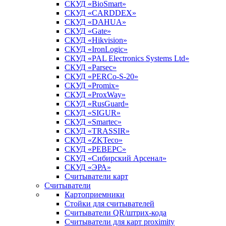
СКУД «BioSmart»
СКУД «CARDDEX»
СКУД «DAHUA»
СКУД «Gate»
СКУД «Hikvision»
СКУД «IronLogic»
СКУД «PAL Electronics Systems Ltd»
СКУД «Parsec»
СКУД «PERCo-S-20»
СКУД «Promix»
СКУД «ProxWay»
СКУД «RusGuard»
СКУД «SIGUR»
СКУД «Smartec»
СКУД «TRASSIR»
СКУД «ZKTeco»
СКУД «РЕВЕРС»
СКУД «Сибирский Арсенал»
СКУД «ЭРА»
Считыватели карт
Считыватели
Картоприемники
Стойки для считывателей
Считыватели QR/штрих-кода
Считыватели для карт proximity