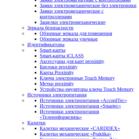
Замки электромеханические без электроники
Замки электромеханические с
контроллерами
Защелки электромеханические
Зеркала безопасности
Обзорные зеркала для помещения
Обзорные зеркала уличные
Идентификаторы
Smart-карты
Smart-карты iCLASS
Аксессуары для карт proximitу
Брелоки proximity
Карты Proximity
Ключи электронные Touch Memory
Метки proximity
Устройства-эмуляторы ключа Touch Memory
Источники электропитания
Источники электропитания «AccordTec»
Источники электропитания «Smartec»
Источники электропитания
«Телеинформсвязь»
Калитки
Калитки механические «CARDDEX»
Калитки механические «Praktika»