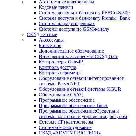
Автономные контроллеры
Кодовые панели
Система доступа к банкомату PERCo-S-800
Система доступа к банкомату Promix - Bank
Система на радиобрелоках
Системы доступа по GSM-каналу
СКУД сетевые
Аксессуары
Биометрия
Дополнительное оборудование
Интеграции классической СКУД Gate
Контроллеры Gate-IP
Контроль доступа
Контроль периметра
Оборудование сетевой интегрированной
системы ParsecNET
Оборудование сетевой системы SIGUR
Оборудование СКУД
Программное обеспечение
Программное обеспечение Timex
Программное обеспечение;Средства и
системы контроля и управления доступом
Сетевые (IP) контроллеры
Системное оборудование
СКУД «ADVENT BIOTECH»