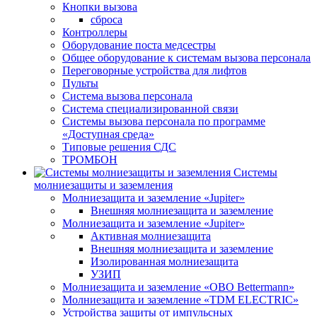
Кнопки вызова
сброса
Контроллеры
Оборудование поста медсестры
Общее оборудование к системам вызова персонала
Переговорные устройства для лифтов
Пульты
Система вызова персонала
Система специализированной связи
Системы вызова персонала по программе
«Доступная среда»
Типовые решения СДС
ТРОМБОН
Системы
молниезащиты и заземления
Молниезащита и заземление «Jupiter»
Внешняя молниезащита и заземление
Молниезащита и заземление «Jupiter»
Активная молниезащита
Внешняя молниезащита и заземление
Изолированная молниезащита
УЗИП
Молниезащита и заземление «OBO Bettermann»
Молниезащита и заземление «TDM ЕLECTRIC»
Устройства защиты от импульсных