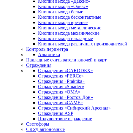
Кнопки выхода «Даксис»
Кнопки выхода «Олевс»
Кнопки выхода белые
Кнопки выхода бесконтактные
Кнопки выхода врезные
Кнопки выхода металлические
Кнопки выхода механические
Кнопки выхода накладные
Кнопки выхода различных производителей
Контроль периметра
Альтоника
Накладные считыватели ключей и карт
Ограждения
Ограждения «CARDDEX»
Ограждения «PERCo»
Ограждения «Praktika»
Ограждения «Smartec»
Ограждения «ОМА»
Ограждения «Ростов-Дон»
Ограждения «САМЕ»
Ограждения «Сибирский Арсенал»
Ограждения ASP
Полуростовое ограждение
Светофоры
СКУД автономные