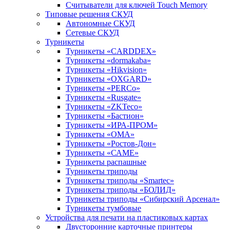
Считыватели для ключей Touch Memory
Типовые решения СКУД
Автономные СКУД
Сетевые СКУД
Турникеты
Турникеты «CARDDEX»
Турникеты «dormakaba»
Турникеты «Hikvision»
Турникеты «OXGARD»
Турникеты «PERCo»
Турникеты «Rusgate»
Турникеты «ZKTeco»
Турникеты «Бастион»
Турникеты «ИРА-ПРОМ»
Турникеты «ОМА»
Турникеты «Ростов-Дон»
Турникеты «САМЕ»
Турникеты распашные
Турникеты триподы
Турникеты триподы «Smartec»
Турникеты триподы «БОЛИД»
Турникеты триподы «Сибирский Арсенал»
Турникеты тумбовые
Устройства для печати на пластиковых картах
Двусторонние карточные принтеры