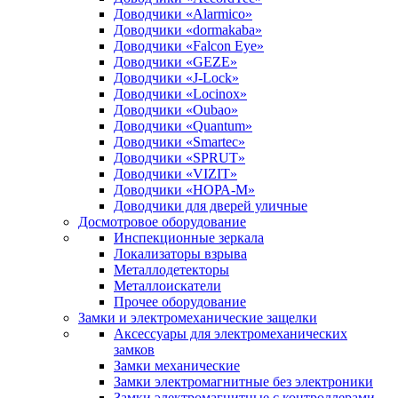
Доводчики «Alarmico»
Доводчики «dormakaba»
Доводчики «Falcon Eye»
Доводчики «GEZE»
Доводчики «J-Lock»
Доводчики «Locinox»
Доводчики «Oubao»
Доводчики «Quantum»
Доводчики «Smartec»
Доводчики «SPRUT»
Доводчики «VIZIT»
Доводчики «НОРА-М»
Доводчики для дверей уличные
Досмотровое оборудование
Инспекционные зеркала
Локализаторы взрыва
Металлодетекторы
Металлоискатели
Прочее оборудование
Замки и электромеханические защелки
Аксессуары для электромеханических
замков
Замки механические
Замки электромагнитные без электроники
Замки электромагнитные с контроллерами