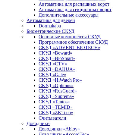
Автоматика для распашных ворот
Автоматика для секционных ворот
Дополнительные аксессуары
Автоматика для дверей
Dormakaba
Биометрические СКУД
Основные компоненты СКУД
Программное обеспечение СКУД
СКУД «ADVENT BIOTECH»
СКУД «Beward»
СКУД «BioSmart»
СКУД «CTV»
СКУД «DAHUA»
СКУД «Gate»
СКУД «HiWatch Pro»
СКУД «Optimus»
СКУД «RusGuard»
СКУД «Suprema»
СКУД «Tantos»
СКУД «TEMID»
СКУД «ZKTeco»
Считыватели
Доводчики
Доводчики «Abloy»
Доводчики «AccordTec»