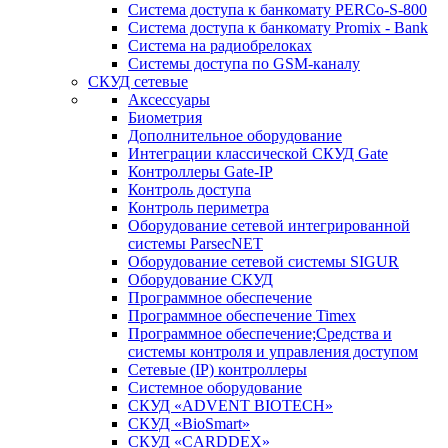
Система доступа к банкомату PERCo-S-800
Система доступа к банкомату Promix - Bank
Система на радиобрелоках
Системы доступа по GSM-каналу
СКУД сетевые
Аксессуары
Биометрия
Дополнительное оборудование
Интеграции классической СКУД Gate
Контроллеры Gate-IP
Контроль доступа
Контроль периметра
Оборудование сетевой интегрированной
системы ParsecNET
Оборудование сетевой системы SIGUR
Оборудование СКУД
Программное обеспечение
Программное обеспечение Timex
Программное обеспечение;Средства и
системы контроля и управления доступом
Сетевые (IP) контроллеры
Системное оборудование
СКУД «ADVENT BIOTECH»
СКУД «BioSmart»
СКУД «CARDDEX»