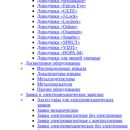
Доводчики «dormakaba»
Доводчики «Falcon Eye»
Доводчики «GEZE»
Доводчики «J-Lock»
Доводчики «Locinox»
Доводчики «Oubao»
Доводчики «Quantum»
Доводчики «Smartec»
Доводчики «SPRUT»
Доводчики «VIZIT»
Доводчики «НОРА-М»
Доводчики для дверей уличные
Досмотровое оборудование
Инспекционные зеркала
Локализаторы взрыва
Металлодетекторы
Металлоискатели
Прочее оборудование
Замки и электромеханические защелки
Аксессуары для электромеханических
замков
Замки механические
Замки электромагнитные без электроники
Замки электромагнитные с контроллерами
Замки электромеханические без электроники