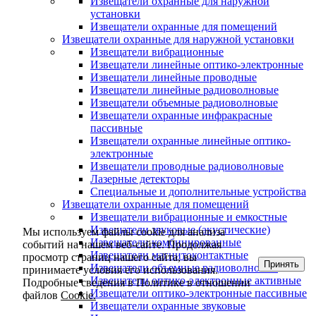
Извещатели охранные для наружной
установки
Извещатели охранные для помещений
Извещатели охранные для наружной установки
Извещатели вибрационные
Извещатели линейные оптико-электронные
Извещатели линейные проводные
Извещатели линейные радиоволновые
Извещатели объемные радиоволновые
Извещатели охранные инфракрасные
пассивные
Извещатели охранные линейные оптико-
электронные
Извещатели проводные радиоволновые
Лазерные детекторы
Специальные и дополнительные устройства
Извещатели охранные для помещений
Извещатели вибрационные и емкостные
Извещатели звуковые (акустические)
Мы используем файлы cookie для анализа
Извещатели комбинированные
событий на нашем веб-сайте. Продолжая
Извещатели магнитоконтактные
просмотр страниц нашего сайта, вы
Принять
Извещатели объемные радиоволновые
принимаете условия его использования.
Извещатели оптико-электронные активные
Подробные сведения в Политике в отношении
Извещатели оптико-электронные пассивные
файлов
Cookie.
Извещатели охранные звуковые