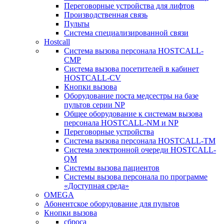
Переговорные устройства для лифтов
Производственная связь
Пульты
Система специализированной связи
Hostcall
Cистема вызова персонала HOSTCALL-
CMP
Cистема вызова посетителей в кабинет
HOSTCALL-CV
Кнопки вызова
Оборудование поста медсестры на базе
пультов серии NP
Общее оборудование к системам вызова
персонала HOSTCALL-NM и NP
Переговорные устройства
Система вызова персонала HOSTCALL-TM
Система электронной очереди HOSTCALL-
QM
Системы вызова пациентов
Системы вызова персонала по программе
«Доступная среда»
OMEGA
Абонентское оборудование для пультов
Кнопки вызова
сброса