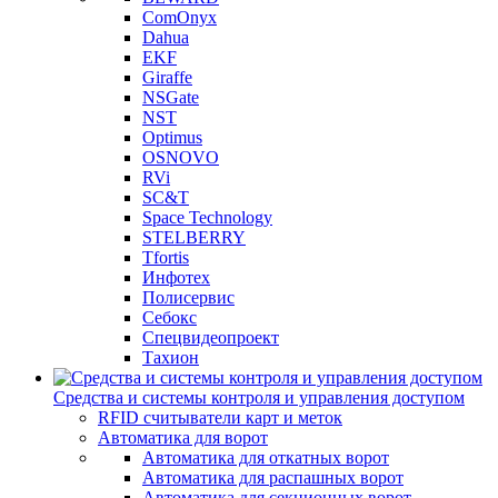
ComOnyx
Dahua
EKF
Giraffe
NSGate
NST
Optimus
OSNOVO
RVi
SC&T
Space Technology
STELBERRY
Tfortis
Инфотех
Полисервис
Себокс
Спецвидеопроект
Тахион
Средства и системы контроля и управления доступом
RFID считыватели карт и меток
Автоматика для ворот
Автоматика для откатных ворот
Автоматика для распашных ворот
Автоматика для секционных ворот