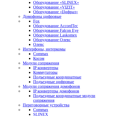
Оборудование «SLINEX»
Оборудование «VIZIT»
Оборудование «Цифрал»
Домофоны цифровые
Fox
Оборудование AccordTec
Оборудование Falcon Eye
Оборудование Laskomex
Оборудование Олевс
Олевс
Интерфоны, интеркомы
Commax
Косом
Модули сопряжения
IP конвертеры
Коммутаторы
Подъездные координатные
Подъездные цифровые
Модули сопряжения домофонов
IP конвертеры домофонов
Подъездные координатные модули
сопряжения
Переговорные устройства
Commax
SLINEX