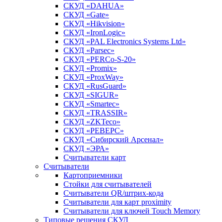
СКУД «DAHUA»
СКУД «Gate»
СКУД «Hikvision»
СКУД «IronLogic»
СКУД «PAL Electronics Systems Ltd»
СКУД «Parsec»
СКУД «PERCo-S-20»
СКУД «Promix»
СКУД «ProxWay»
СКУД «RusGuard»
СКУД «SIGUR»
СКУД «Smartec»
СКУД «TRASSIR»
СКУД «ZKTeco»
СКУД «РЕВЕРС»
СКУД «Сибирский Арсенал»
СКУД «ЭРА»
Считыватели карт
Считыватели
Картоприемники
Стойки для считывателей
Считыватели QR/штрих-кода
Считыватели для карт proximity
Считыватели для ключей Touch Memory
Типовые решения СКУД