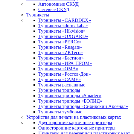
Автономные СКУД
Сетевые СКУД
Турникеты
Турникеты «CARDDEX»
Турникеты «dormakaba»
Турникеты «Hikvision»
Турникеты «OXGARD»
Турникеты «PERCo»
Турникеты «Rusgate»
Турникеты «ZKTeco»
Турникеты «Бастион»
Турникеты «ИРА-ПРОМ»
Турникеты «ОМА»
Турникеты «Ростов-Дон»
Турникеты «САМЕ»
Турникеты распашные
Турникеты триподы
Турникеты триподы «Smartec»
Турникеты триподы «БОЛИД»
Турникеты триподы «Сибирский Арсенал»
Турникеты тумбовые
Устройства для печати на пластиковых картах
Двусторонние карточные принтеры
Односторонние карточные принтеры
Принтеры для перезаписи пластиковых карт