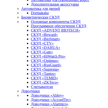
Дополнительные аксессуары
Автоматика для дверей
Dormakaba
Биометрические СКУД
Основные компоненты СКУД
Программное обеспечение СКУД
СКУД «ADVENT BIOTECH»
СКУД «Beward»
СКУД «BioSmart»
СКУД «CTV»
СКУД «DAHUA»
СКУД «Gate»
СКУД «HiWatch Pro»
СКУД «Optimus»
СКУД «RusGuard»
СКУД «Suprema»
СКУД «Tantos»
СКУД «TEMID»
СКУД «ZKTeco»
Считыватели
Доводчики
Доводчики «Abloy»
Доводчики «AccordTec»
Доводчики «Alarmico»