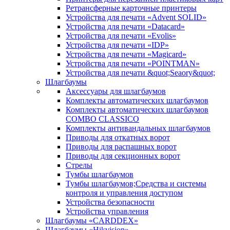
Ретрансферные карточные принтеры
Устройства для печати «Advent SOLID»
Устройства для печати «Datacard»
Устройства для печати «Evolis»
Устройства для печати «IDP»
Устройства для печати «Magicard»
Устройства для печати «POINTMAN»
Устройства для печати &quot;Seaory&quot;
Шлагбаумы
Аксессуары для шлагбаумов
Комплекты автоматических шлагбаумов
Комплекты автоматических шлагбаумов
COMBO CLASSICO
Комплекты антивандальных шлагбаумов
Приводы для откатных ворот
Приводы для распашных ворот
Приводы для секционных ворот
Стрелы
Тумбы шлагбаумов
Тумбы шлагбаумов;Средства и системы
контроля и управления доступом
Устройства безопасности
Устройства управления
Шлагбаумы «CARDDEX»
Шлагбаумы «Hikvision»