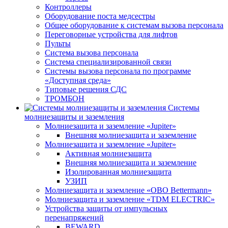
Контроллеры
Оборудование поста медсестры
Общее оборудование к системам вызова персонала
Переговорные устройства для лифтов
Пульты
Система вызова персонала
Система специализированной связи
Системы вызова персонала по программе
«Доступная среда»
Типовые решения СДС
ТРОМБОН
Системы
молниезащиты и заземления
Молниезащита и заземление «Jupiter»
Внешняя молниезащита и заземление
Молниезащита и заземление «Jupiter»
Активная молниезащита
Внешняя молниезащита и заземление
Изолированная молниезащита
УЗИП
Молниезащита и заземление «OBO Bettermann»
Молниезащита и заземление «TDM ЕLECTRIC»
Устройства защиты от импульсных
перенапряжений
BEWARD