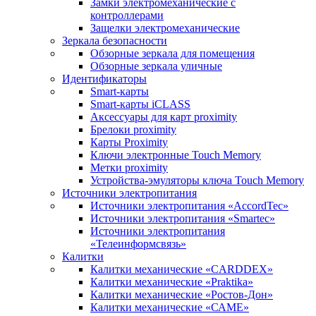
Замки электромеханические с
контроллерами
Защелки электромеханические
Зеркала безопасности
Обзорные зеркала для помещения
Обзорные зеркала уличные
Идентификаторы
Smart-карты
Smart-карты iCLASS
Аксессуары для карт proximitу
Брелоки proximity
Карты Proximity
Ключи электронные Touch Memory
Метки proximity
Устройства-эмуляторы ключа Touch Memory
Источники электропитания
Источники электропитания «AccordTec»
Источники электропитания «Smartec»
Источники электропитания
«Телеинформсвязь»
Калитки
Калитки механические «CARDDEX»
Калитки механические «Praktika»
Калитки механические «Ростов-Дон»
Калитки механические «САМЕ»