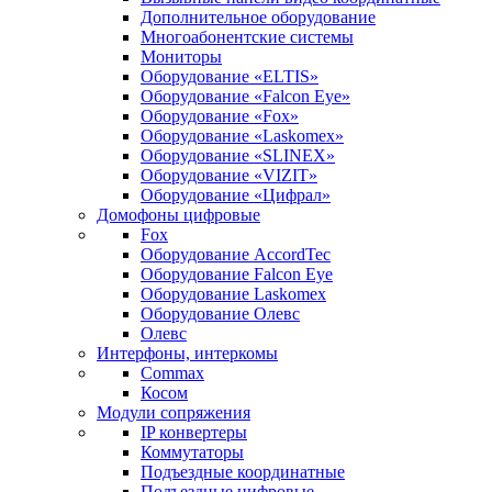
Дополнительное оборудование
Многоабонентские системы
Мониторы
Оборудование «ELTIS»
Оборудование «Falcon Eye»
Оборудование «Fox»
Оборудование «Laskomex»
Оборудование «SLINEX»
Оборудование «VIZIT»
Оборудование «Цифрал»
Домофоны цифровые
Fox
Оборудование AccordTec
Оборудование Falcon Eye
Оборудование Laskomex
Оборудование Олевс
Олевс
Интерфоны, интеркомы
Commax
Косом
Модули сопряжения
IP конвертеры
Коммутаторы
Подъездные координатные
Подъездные цифровые