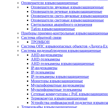
Оповещатели взрывозащищенные
Оповещатели звуковые взрывозащищенные
Оповещатели речевые взрывозащищенные
Оповещатели свето-звуковые взрывозащищен
Оповещатели световые взрывозащищенные
Светильники аварийного освещения
Табло взрывозащищенные
Приборы приемно-контрольные взрывозащищенны
Система обратной связи
ТРОМБОН
Система ОПС взрывоопасных объектов «Ладога-Ex
Системы видеонаблюдения взрывозащищенные
AHD-видеокамеры
AHD-телекамеры
AHD-телекамеры взрывозащищенные
IP-видеокамеры
IP-телекамеры
IP-телекамеры взрывозащищенные
Мониторы взрывозащищенные
Мультиформатные видеокамеры
Мультиформатные телекамеры
Сетевые коммутаторы с РоЕ взрывозащищен
Термокожухи взрывозащищенные
Устройства инфракрасной подсветки взрыво
Термошкафы взрывозащищенные