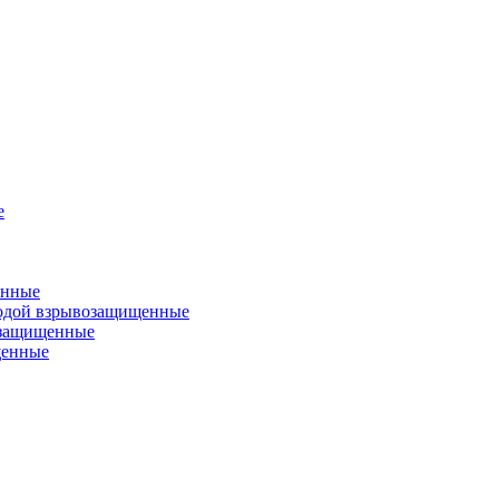
е
енные
одой взрывозащищенные
озащищенные
щенные