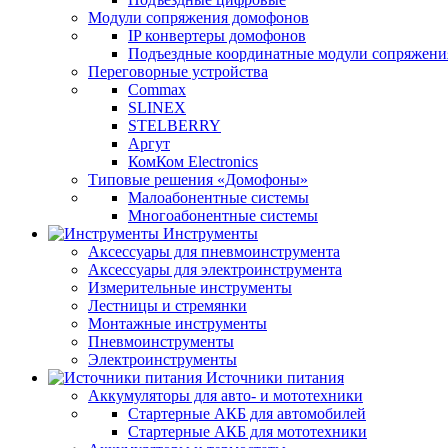
Модули сопряжения домофонов
IP конвертеры домофонов
Подъездные координатные модули сопряжени
Переговорные устройства
Commax
SLINEX
STELBERRY
Аргут
КомКом Electronics
Типовые решения «Домофоны»
Малоабонентные системы
Многоабонентные системы
Инструменты
Аксессуары для пневмоинструмента
Аксессуары для электроинструмента
Измерительные инструменты
Лестницы и стремянки
Монтажные инструменты
Пневмоинструменты
Электроинструменты
Источники питания
Аккумуляторы для авто- и мототехники
Стартерные АКБ для автомобилей
Стартерные АКБ для мототехники