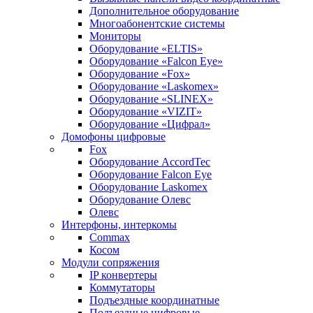
Дополнительное оборудование
Многоабонентские системы
Мониторы
Оборудование «ELTIS»
Оборудование «Falcon Eye»
Оборудование «Fox»
Оборудование «Laskomex»
Оборудование «SLINEX»
Оборудование «VIZIT»
Оборудование «Цифрал»
Домофоны цифровые
Fox
Оборудование AccordTec
Оборудование Falcon Eye
Оборудование Laskomex
Оборудование Олевс
Олевс
Интерфоны, интеркомы
Commax
Косом
Модули сопряжения
IP конвертеры
Коммутаторы
Подъездные координатные
Подъездные цифровые