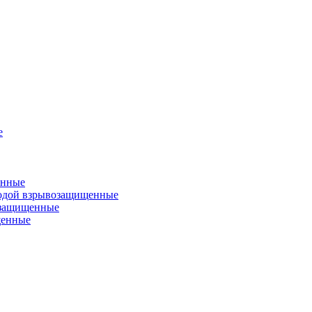
е
енные
одой взрывозащищенные
озащищенные
щенные