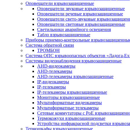
Оповещатели взрывозащищенные
Оповещатели звуковые взрывозащищенные
Оповещатели речевые взрывозащищенные
Оповещатели свето-звуковые взрывозащищен
Оповещатели световые взрывозащищенные
Светильники аварийного освещения
Табло взрывозащищенные
Приборы приемно-контрольные взрывозащищенны
Система обратной связи
ТРОМБОН
Система ОПС взрывоопасных объектов «Ладога-Ex
Системы видеонаблюдения взрывозащищенные
AHD-видеокамеры
AHD-телекамеры
AHD-телекамеры взрывозащищенные
IP-видеокамеры
IP-телекамеры
IP-телекамеры взрывозащищенные
Мониторы взрывозащищенные
Мультиформатные видеокамеры
Мультиформатные телекамеры
Сетевые коммутаторы с РоЕ взрывозащищен
Термокожухи взрывозащищенные
Устройства инфракрасной подсветки взрыво
Термошкафы взрывозащищенные