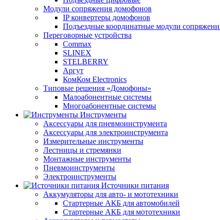
Модули сопряжения домофонов
IP конвертеры домофонов
Подъездные координатные модули сопряжени
Переговорные устройства
Commax
SLINEX
STELBERRY
Аргут
КомКом Electronics
Типовые решения «Домофоны»
Малоабонентные системы
Многоабонентные системы
Инструменты
Аксессуары для пневмоинструмента
Аксессуары для электроинструмента
Измерительные инструменты
Лестницы и стремянки
Монтажные инструменты
Пневмоинструменты
Электроинструменты
Источники питания
Аккумуляторы для авто- и мототехники
Стартерные АКБ для автомобилей
Стартерные АКБ для мототехники