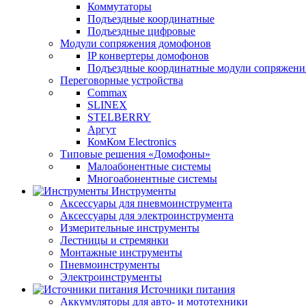
Коммутаторы
Подъездные координатные
Подъездные цифровые
Модули сопряжения домофонов
IP конвертеры домофонов
Подъездные координатные модули сопряжени
Переговорные устройства
Commax
SLINEX
STELBERRY
Аргут
КомКом Electronics
Типовые решения «Домофоны»
Малоабонентные системы
Многоабонентные системы
Инструменты
Аксессуары для пневмоинструмента
Аксессуары для электроинструмента
Измерительные инструменты
Лестницы и стремянки
Монтажные инструменты
Пневмоинструменты
Электроинструменты
Источники питания
Аккумуляторы для авто- и мототехники