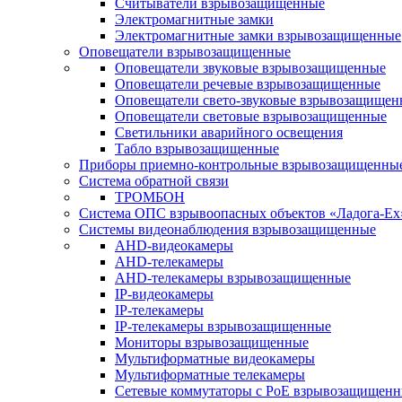
Считыватели взрывозащищенные
Электромагнитные замки
Электромагнитные замки взрывозащищенные
Оповещатели взрывозащищенные
Оповещатели звуковые взрывозащищенные
Оповещатели речевые взрывозащищенные
Оповещатели свето-звуковые взрывозащищен
Оповещатели световые взрывозащищенные
Светильники аварийного освещения
Табло взрывозащищенные
Приборы приемно-контрольные взрывозащищенны
Система обратной связи
ТРОМБОН
Система ОПС взрывоопасных объектов «Ладога-Ex
Системы видеонаблюдения взрывозащищенные
AHD-видеокамеры
AHD-телекамеры
AHD-телекамеры взрывозащищенные
IP-видеокамеры
IP-телекамеры
IP-телекамеры взрывозащищенные
Мониторы взрывозащищенные
Мультиформатные видеокамеры
Мультиформатные телекамеры
Сетевые коммутаторы с РоЕ взрывозащищен