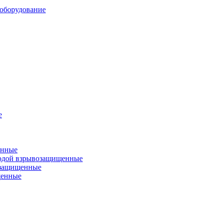
оборудование
е
енные
одой взрывозащищенные
озащищенные
щенные