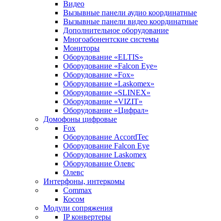
Видео
Вызывные панели аудио координатные
Вызывные панели видео координатные
Дополнительное оборудование
Многоабонентские системы
Мониторы
Оборудование «ELTIS»
Оборудование «Falcon Eye»
Оборудование «Fox»
Оборудование «Laskomex»
Оборудование «SLINEX»
Оборудование «VIZIT»
Оборудование «Цифрал»
Домофоны цифровые
Fox
Оборудование AccordTec
Оборудование Falcon Eye
Оборудование Laskomex
Оборудование Олевс
Олевс
Интерфоны, интеркомы
Commax
Косом
Модули сопряжения
IP конвертеры