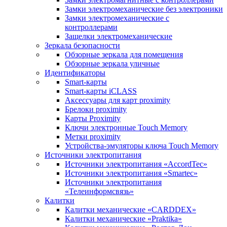
Замки электромеханические без электроники
Замки электромеханические с
контроллерами
Защелки электромеханические
Зеркала безопасности
Обзорные зеркала для помещения
Обзорные зеркала уличные
Идентификаторы
Smart-карты
Smart-карты iCLASS
Аксессуары для карт proximitу
Брелоки proximity
Карты Proximity
Ключи электронные Touch Memory
Метки proximity
Устройства-эмуляторы ключа Touch Memory
Источники электропитания
Источники электропитания «AccordTec»
Источники электропитания «Smartec»
Источники электропитания
«Телеинформсвязь»
Калитки
Калитки механические «CARDDEX»
Калитки механические «Praktika»