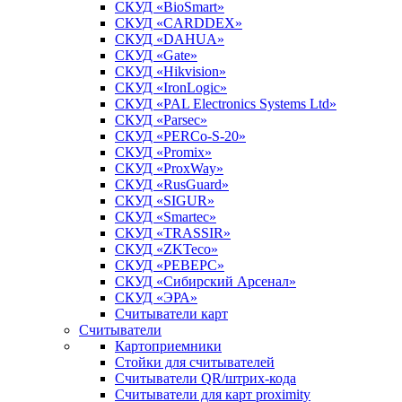
СКУД «BioSmart»
СКУД «CARDDEX»
СКУД «DAHUA»
СКУД «Gate»
СКУД «Hikvision»
СКУД «IronLogic»
СКУД «PAL Electronics Systems Ltd»
СКУД «Parsec»
СКУД «PERCo-S-20»
СКУД «Promix»
СКУД «ProxWay»
СКУД «RusGuard»
СКУД «SIGUR»
СКУД «Smartec»
СКУД «TRASSIR»
СКУД «ZKTeco»
СКУД «РЕВЕРС»
СКУД «Сибирский Арсенал»
СКУД «ЭРА»
Считыватели карт
Считыватели
Картоприемники
Стойки для считывателей
Считыватели QR/штрих-кода
Считыватели для карт proximity