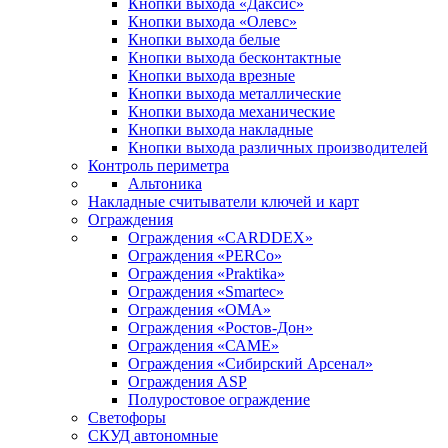
Кнопки выхода «Даксис»
Кнопки выхода «Олевс»
Кнопки выхода белые
Кнопки выхода бесконтактные
Кнопки выхода врезные
Кнопки выхода металлические
Кнопки выхода механические
Кнопки выхода накладные
Кнопки выхода различных производителей
Контроль периметра
Альтоника
Накладные считыватели ключей и карт
Ограждения
Ограждения «CARDDEX»
Ограждения «PERCo»
Ограждения «Praktika»
Ограждения «Smartec»
Ограждения «ОМА»
Ограждения «Ростов-Дон»
Ограждения «САМЕ»
Ограждения «Сибирский Арсенал»
Ограждения ASP
Полуростовое ограждение
Светофоры
СКУД автономные