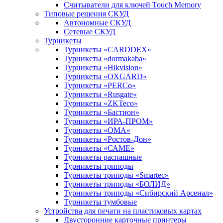
Считыватели для ключей Touch Memory
Типовые решения СКУД
Автономные СКУД
Сетевые СКУД
Турникеты
Турникеты «CARDDEX»
Турникеты «dormakaba»
Турникеты «Hikvision»
Турникеты «OXGARD»
Турникеты «PERCo»
Турникеты «Rusgate»
Турникеты «ZKTeco»
Турникеты «Бастион»
Турникеты «ИРА-ПРОМ»
Турникеты «ОМА»
Турникеты «Ростов-Дон»
Турникеты «САМЕ»
Турникеты распашные
Турникеты триподы
Турникеты триподы «Smartec»
Турникеты триподы «БОЛИД»
Турникеты триподы «Сибирский Арсенал»
Турникеты тумбовые
Устройства для печати на пластиковых картах
Двусторонние карточные принтеры