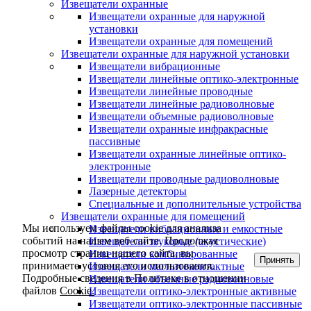
Извещатели охранные
Извещатели охранные для наружной
установки
Извещатели охранные для помещений
Извещатели охранные для наружной установки
Извещатели вибрационные
Извещатели линейные оптико-электронные
Извещатели линейные проводные
Извещатели линейные радиоволновые
Извещатели объемные радиоволновые
Извещатели охранные инфракрасные
пассивные
Извещатели охранные линейные оптико-
электронные
Извещатели проводные радиоволновые
Лазерные детекторы
Специальные и дополнительные устройства
Извещатели охранные для помещений
Мы используем файлы cookie для анализа
Извещатели вибрационные и емкостные
событий на нашем веб-сайте. Продолжая
Извещатели звуковые (акустические)
просмотр страниц нашего сайта, вы
Извещатели комбинированные
Принять
принимаете условия его использования.
Извещатели магнитоконтактные
Подробные сведения в Политике в отношении
Извещатели объемные радиоволновые
файлов
Cookie.
Извещатели оптико-электронные активные
Извещатели оптико-электронные пассивные