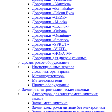
Доводчики «Alarmico»
Доводчики «dormakaba»
Доводчики «Falcon Eye»
Доводчики «GEZE»
Доводчики «J-Lock»
Доводчики «Locinox»
Доводчики «Oubao»
Доводчики «Quantum»
Доводчики «Smartec»
Доводчики «SPRUT»
Доводчики «VIZIT»
Доводчики «НОРА-М»
Доводчики для дверей уличные
Досмотровое оборудование
Инспекционные зеркала
Локализаторы взрыва
Металлодетекторы
Металлоискатели
Прочее оборудование
Замки и электромеханические защелки
Аксессуары для электромеханических
замков
Замки механические
Замки электромагнитные без электроники
Замки электромагнитные с контроллерами