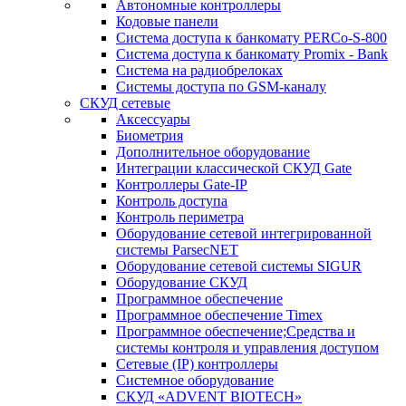
Автономные контроллеры
Кодовые панели
Система доступа к банкомату PERCo-S-800
Система доступа к банкомату Promix - Bank
Система на радиобрелоках
Системы доступа по GSM-каналу
СКУД сетевые
Аксессуары
Биометрия
Дополнительное оборудование
Интеграции классической СКУД Gate
Контроллеры Gate-IP
Контроль доступа
Контроль периметра
Оборудование сетевой интегрированной
системы ParsecNET
Оборудование сетевой системы SIGUR
Оборудование СКУД
Программное обеспечение
Программное обеспечение Timex
Программное обеспечение;Средства и
системы контроля и управления доступом
Сетевые (IP) контроллеры
Системное оборудование
СКУД «ADVENT BIOTECH»