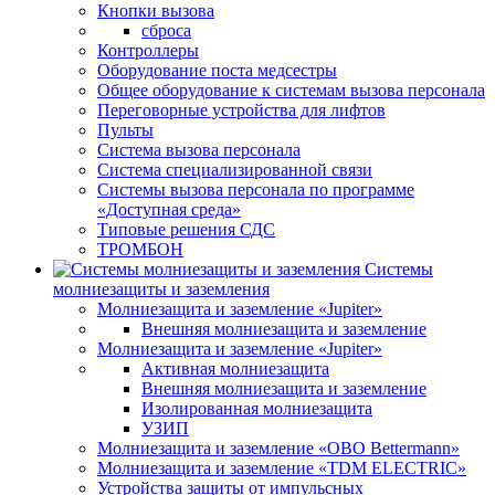
Кнопки вызова
сброса
Контроллеры
Оборудование поста медсестры
Общее оборудование к системам вызова персонала
Переговорные устройства для лифтов
Пульты
Система вызова персонала
Система специализированной связи
Системы вызова персонала по программе
«Доступная среда»
Типовые решения СДС
ТРОМБОН
Системы
молниезащиты и заземления
Молниезащита и заземление «Jupiter»
Внешняя молниезащита и заземление
Молниезащита и заземление «Jupiter»
Активная молниезащита
Внешняя молниезащита и заземление
Изолированная молниезащита
УЗИП
Молниезащита и заземление «OBO Bettermann»
Молниезащита и заземление «TDM ЕLECTRIC»
Устройства защиты от импульсных