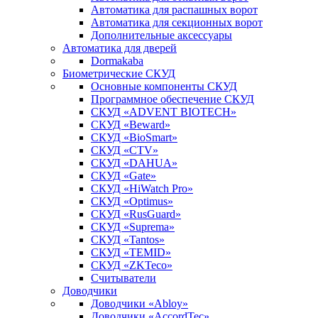
Автоматика для распашных ворот
Автоматика для секционных ворот
Дополнительные аксессуары
Автоматика для дверей
Dormakaba
Биометрические СКУД
Основные компоненты СКУД
Программное обеспечение СКУД
СКУД «ADVENT BIOTECH»
СКУД «Beward»
СКУД «BioSmart»
СКУД «CTV»
СКУД «DAHUA»
СКУД «Gate»
СКУД «HiWatch Pro»
СКУД «Optimus»
СКУД «RusGuard»
СКУД «Suprema»
СКУД «Tantos»
СКУД «TEMID»
СКУД «ZKTeco»
Считыватели
Доводчики
Доводчики «Abloy»
Доводчики «AccordTec»