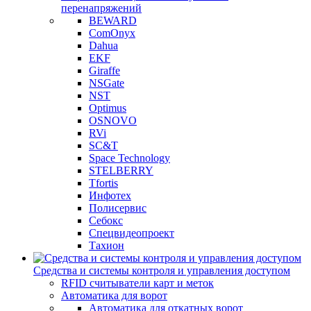
перенапряжений
BEWARD
ComOnyx
Dahua
EKF
Giraffe
NSGate
NST
Optimus
OSNOVO
RVi
SC&T
Space Technology
STELBERRY
Tfortis
Инфотех
Полисервис
Себокс
Спецвидеопроект
Тахион
Средства и системы контроля и управления доступом
RFID считыватели карт и меток
Автоматика для ворот
Автоматика для откатных ворот