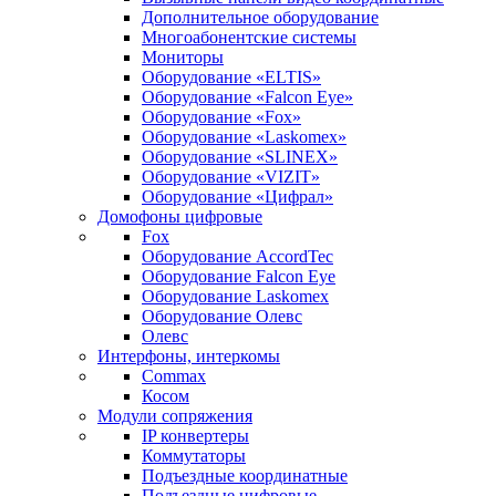
Дополнительное оборудование
Многоабонентские системы
Мониторы
Оборудование «ELTIS»
Оборудование «Falcon Eye»
Оборудование «Fox»
Оборудование «Laskomex»
Оборудование «SLINEX»
Оборудование «VIZIT»
Оборудование «Цифрал»
Домофоны цифровые
Fox
Оборудование AccordTec
Оборудование Falcon Eye
Оборудование Laskomex
Оборудование Олевс
Олевс
Интерфоны, интеркомы
Commax
Косом
Модули сопряжения
IP конвертеры
Коммутаторы
Подъездные координатные
Подъездные цифровые