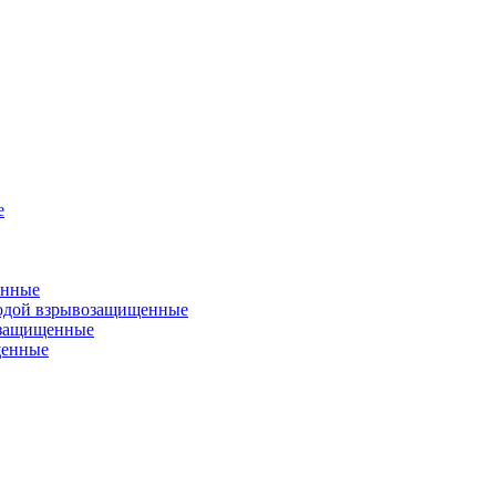
е
енные
одой взрывозащищенные
озащищенные
щенные