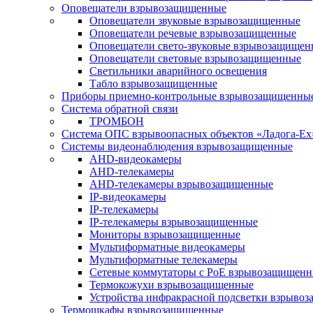
Оповещатели взрывозащищенные
Оповещатели звуковые взрывозащищенные
Оповещатели речевые взрывозащищенные
Оповещатели свето-звуковые взрывозащищен
Оповещатели световые взрывозащищенные
Светильники аварийного освещения
Табло взрывозащищенные
Приборы приемно-контрольные взрывозащищенны
Система обратной связи
ТРОМБОН
Система ОПС взрывоопасных объектов «Ладога-Ex
Системы видеонаблюдения взрывозащищенные
AHD-видеокамеры
AHD-телекамеры
AHD-телекамеры взрывозащищенные
IP-видеокамеры
IP-телекамеры
IP-телекамеры взрывозащищенные
Мониторы взрывозащищенные
Мультиформатные видеокамеры
Мультиформатные телекамеры
Сетевые коммутаторы с РоЕ взрывозащищен
Термокожухи взрывозащищенные
Устройства инфракрасной подсветки взрыво
Термошкафы взрывозащищенные