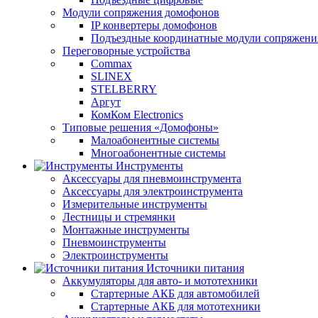
Модули сопряжения домофонов
IP конвертеры домофонов
Подъездные координатные модули сопряжени
Переговорные устройства
Commax
SLINEX
STELBERRY
Аргут
КомКом Electronics
Типовые решения «Домофоны»
Малоабонентные системы
Многоабонентные системы
Инструменты
Аксессуары для пневмоинструмента
Аксессуары для электроинструмента
Измерительные инструменты
Лестницы и стремянки
Монтажные инструменты
Пневмоинструменты
Электроинструменты
Источники питания
Аккумуляторы для авто- и мототехники
Стартерные АКБ для автомобилей
Стартерные АКБ для мототехники