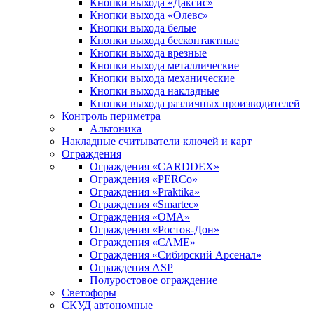
Кнопки выхода «Даксис»
Кнопки выхода «Олевс»
Кнопки выхода белые
Кнопки выхода бесконтактные
Кнопки выхода врезные
Кнопки выхода металлические
Кнопки выхода механические
Кнопки выхода накладные
Кнопки выхода различных производителей
Контроль периметра
Альтоника
Накладные считыватели ключей и карт
Ограждения
Ограждения «CARDDEX»
Ограждения «PERCo»
Ограждения «Praktika»
Ограждения «Smartec»
Ограждения «ОМА»
Ограждения «Ростов-Дон»
Ограждения «САМЕ»
Ограждения «Сибирский Арсенал»
Ограждения ASP
Полуростовое ограждение
Светофоры
СКУД автономные