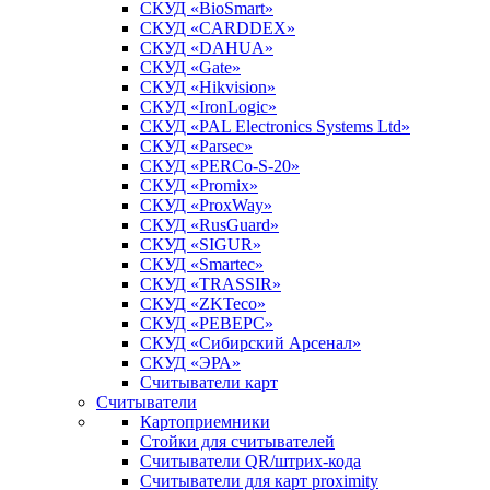
СКУД «BioSmart»
СКУД «CARDDEX»
СКУД «DAHUA»
СКУД «Gate»
СКУД «Hikvision»
СКУД «IronLogic»
СКУД «PAL Electronics Systems Ltd»
СКУД «Parsec»
СКУД «PERCo-S-20»
СКУД «Promix»
СКУД «ProxWay»
СКУД «RusGuard»
СКУД «SIGUR»
СКУД «Smartec»
СКУД «TRASSIR»
СКУД «ZKTeco»
СКУД «РЕВЕРС»
СКУД «Сибирский Арсенал»
СКУД «ЭРА»
Считыватели карт
Считыватели
Картоприемники
Стойки для считывателей
Считыватели QR/штрих-кода
Считыватели для карт proximity