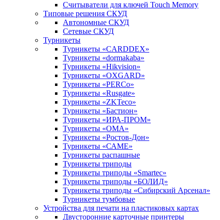
Считыватели для ключей Touch Memory
Типовые решения СКУД
Автономные СКУД
Сетевые СКУД
Турникеты
Турникеты «CARDDEX»
Турникеты «dormakaba»
Турникеты «Hikvision»
Турникеты «OXGARD»
Турникеты «PERCo»
Турникеты «Rusgate»
Турникеты «ZKTeco»
Турникеты «Бастион»
Турникеты «ИРА-ПРОМ»
Турникеты «ОМА»
Турникеты «Ростов-Дон»
Турникеты «САМЕ»
Турникеты распашные
Турникеты триподы
Турникеты триподы «Smartec»
Турникеты триподы «БОЛИД»
Турникеты триподы «Сибирский Арсенал»
Турникеты тумбовые
Устройства для печати на пластиковых картах
Двусторонние карточные принтеры