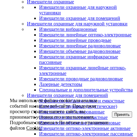
Извещатели охранные
Извещатели охранные для наружной
установки
Извещатели охранные для помещений
Извещатели охранные для наружной установки
Извещатели вибрационные
Извещатели линейные оптико-электронные
Извещатели линейные проводные
Извещатели линейные радиоволновые
Извещатели объемные радиоволновые
Извещатели охранные инфракрасные
пассивные
Извещатели охранные линейные оптико-
электронные
Извещатели проводные радиоволновые
Лазерные детекторы
Специальные и дополнительные устройства
Извещатели охранные для помещений
Мы используем файлы cookie для анализа
Извещатели вибрационные и емкостные
событий на нашем веб-сайте. Продолжая
Извещатели звуковые (акустические)
просмотр страниц нашего сайта, вы
Извещатели комбинированные
Принять
принимаете условия его использования.
Извещатели магнитоконтактные
Подробные сведения в Политике в отношении
Извещатели объемные радиоволновые
файлов
Cookie.
Извещатели оптико-электронные активные
Извещатели оптико-электронные пассивные