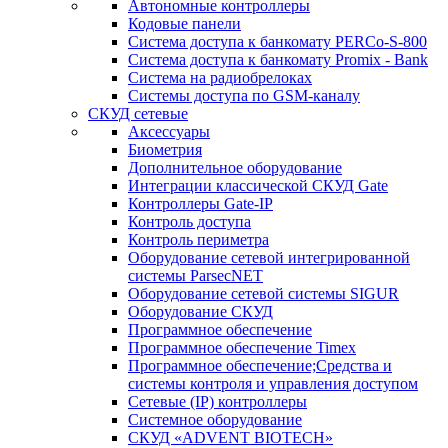
Автономные контроллеры
Кодовые панели
Система доступа к банкомату PERCo-S-800
Система доступа к банкомату Promix - Bank
Система на радиобрелоках
Системы доступа по GSM-каналу
СКУД сетевые
Аксессуары
Биометрия
Дополнительное оборудование
Интеграции классической СКУД Gate
Контроллеры Gate-IP
Контроль доступа
Контроль периметра
Оборудование сетевой интегрированной
системы ParsecNET
Оборудование сетевой системы SIGUR
Оборудование СКУД
Программное обеспечение
Программное обеспечение Timex
Программное обеспечение;Средства и
системы контроля и управления доступом
Сетевые (IP) контроллеры
Системное оборудование
СКУД «ADVENT BIOTECH»