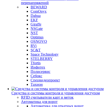
перенапряжений
BEWARD
ComOnyx
Dahua
EKF
Giraffe
NSGate
NST
Optimus
OSNOVO
RVi
SC&T
Space Technology
STELBERRY
Tfortis
Инфотех
Полисервис
Себокс
Спецвидеопроект
Тахион
Средства и системы контроля и управления доступом
RFID считыватели карт и меток
Автоматика для ворот
Автоматика для откатных ворот