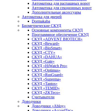
Автоматика для распашных ворот
Автоматика для секционных ворот
Дополнительные аксессуары
Автоматика для дверей
Dormakaba
Биометрические СКУД
Основные компоненты СКУД
Программное обеспечение СКУД
СКУД «ADVENT BIOTECH»
СКУД «Beward»
СКУД «BioSmart»
СКУД «CTV»
СКУД «DAHUA»
СКУД «Gate»
СКУД «HiWatch Pro»
СКУД «Optimus»
СКУД «RusGuard»
СКУД «Suprema»
СКУД «Tantos»
СКУД «TEMID»
СКУД «ZKTeco»
Считыватели
Доводчики
Доводчики «Abloy»
Доводчики «AccordTec»