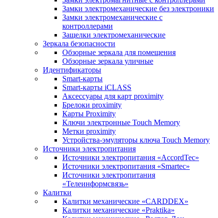
Замки электромеханические без электроники
Замки электромеханические с
контроллерами
Защелки электромеханические
Зеркала безопасности
Обзорные зеркала для помещения
Обзорные зеркала уличные
Идентификаторы
Smart-карты
Smart-карты iCLASS
Аксессуары для карт proximitу
Брелоки proximity
Карты Proximity
Ключи электронные Touch Memory
Метки proximity
Устройства-эмуляторы ключа Touch Memory
Источники электропитания
Источники электропитания «AccordTec»
Источники электропитания «Smartec»
Источники электропитания
«Телеинформсвязь»
Калитки
Калитки механические «CARDDEX»
Калитки механические «Praktika»