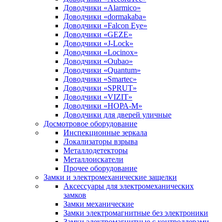
Доводчики «Alarmico»
Доводчики «dormakaba»
Доводчики «Falcon Eye»
Доводчики «GEZE»
Доводчики «J-Lock»
Доводчики «Locinox»
Доводчики «Oubao»
Доводчики «Quantum»
Доводчики «Smartec»
Доводчики «SPRUT»
Доводчики «VIZIT»
Доводчики «НОРА-М»
Доводчики для дверей уличные
Досмотровое оборудование
Инспекционные зеркала
Локализаторы взрыва
Металлодетекторы
Металлоискатели
Прочее оборудование
Замки и электромеханические защелки
Аксессуары для электромеханических
замков
Замки механические
Замки электромагнитные без электроники
Замки электромагнитные с контроллерами