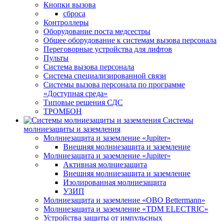
Кнопки вызова
сброса
Контроллеры
Оборудование поста медсестры
Общее оборудование к системам вызова персонала
Переговорные устройства для лифтов
Пульты
Система вызова персонала
Система специализированной связи
Системы вызова персонала по программе
«Доступная среда»
Типовые решения СДС
ТРОМБОН
Системы
молниезащиты и заземления
Молниезащита и заземление «Jupiter»
Внешняя молниезащита и заземление
Молниезащита и заземление «Jupiter»
Активная молниезащита
Внешняя молниезащита и заземление
Изолированная молниезащита
УЗИП
Молниезащита и заземление «OBO Bettermann»
Молниезащита и заземление «TDM ЕLECTRIC»
Устройства защиты от импульсных