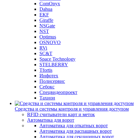
ComOnyx
Dahua
EKF
Giraffe
NSGate
NST
Optimus
OSNOVO
RVi
SC&T
Space Technology
STELBERRY
Tfortis
Инфотех
Полисервис
Себокс
Спецвидеопроект
Тахион
Средства и системы контроля и управления доступом
RFID считыватели карт и меток
Автоматика для ворот
Автоматика для откатных ворот
Автоматика для распашных ворот
Автоматика для секционных ворот