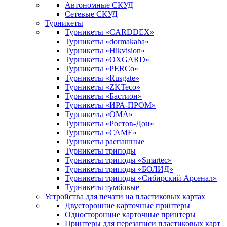
Автономные СКУД
Сетевые СКУД
Турникеты
Турникеты «CARDDEX»
Турникеты «dormakaba»
Турникеты «Hikvision»
Турникеты «OXGARD»
Турникеты «PERCo»
Турникеты «Rusgate»
Турникеты «ZKTeco»
Турникеты «Бастион»
Турникеты «ИРА-ПРОМ»
Турникеты «ОМА»
Турникеты «Ростов-Дон»
Турникеты «САМЕ»
Турникеты распашные
Турникеты триподы
Турникеты триподы «Smartec»
Турникеты триподы «БОЛИД»
Турникеты триподы «Сибирский Арсенал»
Турникеты тумбовые
Устройства для печати на пластиковых картах
Двусторонние карточные принтеры
Односторонние карточные принтеры
Принтеры для перезаписи пластиковых карт