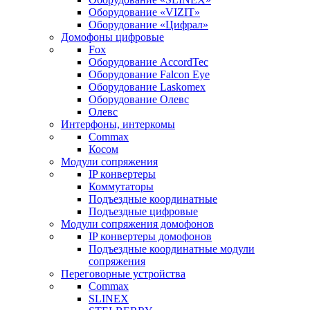
Оборудование «VIZIT»
Оборудование «Цифрал»
Домофоны цифровые
Fox
Оборудование AccordTec
Оборудование Falcon Eye
Оборудование Laskomex
Оборудование Олевс
Олевс
Интерфоны, интеркомы
Commax
Косом
Модули сопряжения
IP конвертеры
Коммутаторы
Подъездные координатные
Подъездные цифровые
Модули сопряжения домофонов
IP конвертеры домофонов
Подъездные координатные модули
сопряжения
Переговорные устройства
Commax
SLINEX