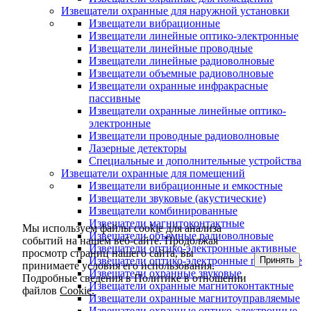
Извещатели охранные для наружной установки
Извещатели вибрационные
Извещатели линейные оптико-электронные
Извещатели линейные проводные
Извещатели линейные радиоволновые
Извещатели объемные радиоволновые
Извещатели охранные инфракрасные
пассивные
Извещатели охранные линейные оптико-
электронные
Извещатели проводные радиоволновые
Лазерные детекторы
Специальные и дополнительные устройства
Извещатели охранные для помещений
Извещатели вибрационные и емкостные
Извещатели звуковые (акустические)
Извещатели комбинированные
Извещатели магнитоконтактные
Мы используем файлы cookie для анализа
Извещатели объемные радиоволновые
событий на нашем веб-сайте. Продолжая
Извещатели оптико-электронные активные
просмотр страниц нашего сайта, вы
Принять
Извещатели оптико-электронные пассивные
принимаете условия его использования.
Извещатели охранные звуковые
Подробные сведения в Политике в отношении
Извещатели охранные магнитоконтактные
файлов
Cookie.
Извещатели охранные магнитоуправляемые
Извещатели охранные оптико-электронные