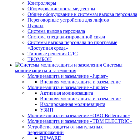
Контроллеры
Оборудование поста медсестры
Общее оборудование к системам вызова персонала
Переговорные устройства для лифтов
Пульты
Система вызова персонала
Система специализированной связи
Системы вызова персонала по программе
«Доступная среда»
Типовые решения СДС
ТРОМБОН
Системы
молниезащиты и заземления
Молниезащита и заземление «Jupiter»
Внешняя молниезащита и заземление
Молниезащита и заземление «Jupiter»
Активная молниезащита
Внешняя молниезащита и заземление
Изолированная молниезащита
УЗИП
Молниезащита и заземление «OBO Bettermann»
Молниезащита и заземление «TDM ЕLECTRIC»
Устройства защиты от импульсных
перенапряжений
BEWARD