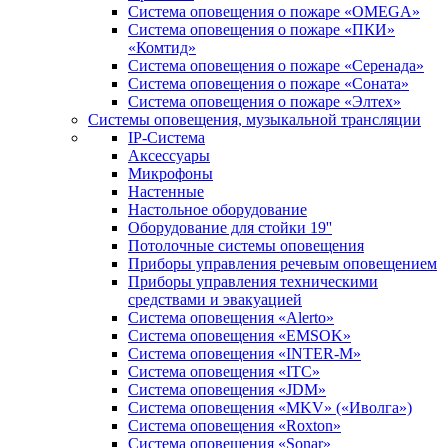
Система оповещения о пожаре «OMEGA»
Система оповещения о пожаре «ПКИ»
«Комтид»
Система оповещения о пожаре «Серенада»
Система оповещения о пожаре «Соната»
Система оповещения о пожаре «Элтех»
Системы оповещения, музыкальной трансляции
IP-Система
Аксессуары
Микрофоны
Настенные
Настольное оборудование
Оборудование для стойки 19''
Потолочные системы оповещения
Приборы управления речевым оповещением
Приборы управления техническими
средствами и эвакуацией
Система оповещения «Alerto»
Система оповещения «EMSOK»
Система оповещения «INTER-M»
Система оповещения «ITC»
Система оповещения «JDM»
Система оповещения «MKV» («Иволга»)
Система оповещения «Roxton»
Система оповещения «Sonar»