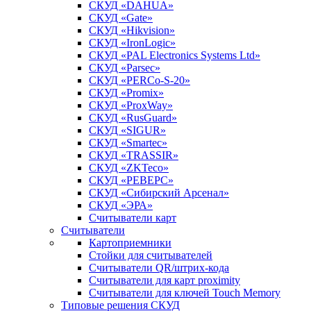
СКУД «DAHUA»
СКУД «Gate»
СКУД «Hikvision»
СКУД «IronLogic»
СКУД «PAL Electronics Systems Ltd»
СКУД «Parsec»
СКУД «PERCo-S-20»
СКУД «Promix»
СКУД «ProxWay»
СКУД «RusGuard»
СКУД «SIGUR»
СКУД «Smartec»
СКУД «TRASSIR»
СКУД «ZKTeco»
СКУД «РЕВЕРС»
СКУД «Сибирский Арсенал»
СКУД «ЭРА»
Считыватели карт
Считыватели
Картоприемники
Стойки для считывателей
Считыватели QR/штрих-кода
Считыватели для карт proximity
Считыватели для ключей Touch Memory
Типовые решения СКУД