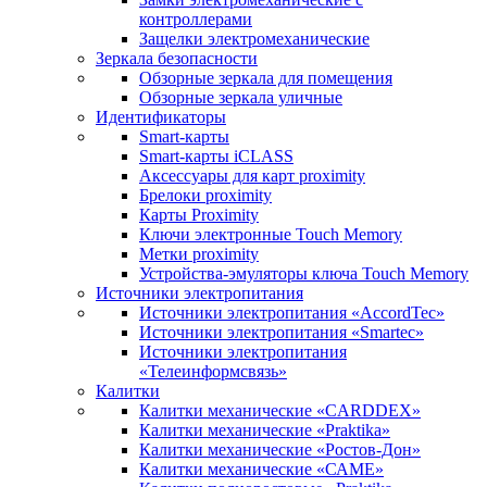
контроллерами
Защелки электромеханические
Зеркала безопасности
Обзорные зеркала для помещения
Обзорные зеркала уличные
Идентификаторы
Smart-карты
Smart-карты iCLASS
Аксессуары для карт proximitу
Брелоки proximity
Карты Proximity
Ключи электронные Touch Memory
Метки proximity
Устройства-эмуляторы ключа Touch Memory
Источники электропитания
Источники электропитания «AccordTec»
Источники электропитания «Smartec»
Источники электропитания
«Телеинформсвязь»
Калитки
Калитки механические «CARDDEX»
Калитки механические «Praktika»
Калитки механические «Ростов-Дон»
Калитки механические «САМЕ»