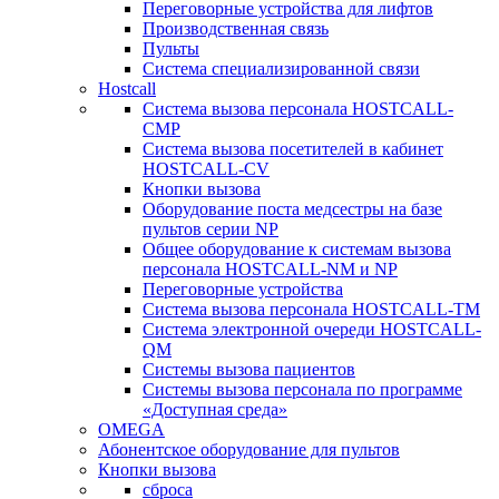
Переговорные устройства для лифтов
Производственная связь
Пульты
Система специализированной связи
Hostcall
Cистема вызова персонала HOSTCALL-
CMP
Cистема вызова посетителей в кабинет
HOSTCALL-CV
Кнопки вызова
Оборудование поста медсестры на базе
пультов серии NP
Общее оборудование к системам вызова
персонала HOSTCALL-NM и NP
Переговорные устройства
Система вызова персонала HOSTCALL-TM
Система электронной очереди HOSTCALL-
QM
Системы вызова пациентов
Системы вызова персонала по программе
«Доступная среда»
OMEGA
Абонентское оборудование для пультов
Кнопки вызова
сброса