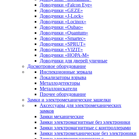
Доводчики «Falcon Eye»
Доводчики «GEZE»
Доводчики «J-Lock»
Доводчики «Locinox»
Доводчики «Oubao»
Доводчики «Quantum»
Доводчики «Smartec»
Доводчики «SPRUT»
Доводчики «VIZIT»
Доводчики «НОРА-М»
Доводчики для дверей уличные
Досмотровое оборудование
Инспекционные зеркала
Локализаторы взрыва
Металлодетекторы
Металлоискатели
Прочее оборудование
Замки и электромеханические защелки
Аксессуары для электромеханических
замков
Замки механические
Замки электромагнитные без электроники
Замки электромагнитные с контроллерами
Замки электромеханические без электроники
Замки электромеханические с