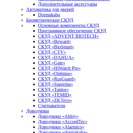
Дополнительные аксессуары
Автоматика для дверей
Dormakaba
Биометрические СКУД
Основные компоненты СКУД
Программное обеспечение СКУД
СКУД «ADVENT BIOTECH»
СКУД «Beward»
СКУД «BioSmart»
СКУД «CTV»
СКУД «DAHUA»
СКУД «Gate»
СКУД «HiWatch Pro»
СКУД «Optimus»
СКУД «RusGuard»
СКУД «Suprema»
СКУД «Tantos»
СКУД «TEMID»
СКУД «ZKTeco»
Считыватели
Доводчики
Доводчики «Abloy»
Доводчики «AccordTec»
Доводчики «Alarmico»
Доводчики «dormakaba»