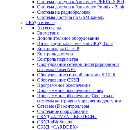
Система доступа к банкомату PERCo-S-800
Система доступа к банкомату Promix - Bank
Система на радиобрелоках
Системы доступа по GSM-каналу
СКУД сетевые
Аксессуары
Биометрия
Дополнительное оборудование
Интеграции классической СКУД Gate
Контроллеры Gate-IP
Контроль доступа
Контроль периметра
Оборудование сетевой интегрированной
системы ParsecNET
Оборудование сетевой системы SIGUR
Оборудование СКУД
Программное обеспечение
Программное обеспечение Timex
Программное обеспечение;Средства и
системы контроля и управления доступом
Сетевые (IP) контроллеры
Системное оборудование
СКУД «ADVENT BIOTECH»
СКУД «BioSmart»
СКУД «CARDDEX»