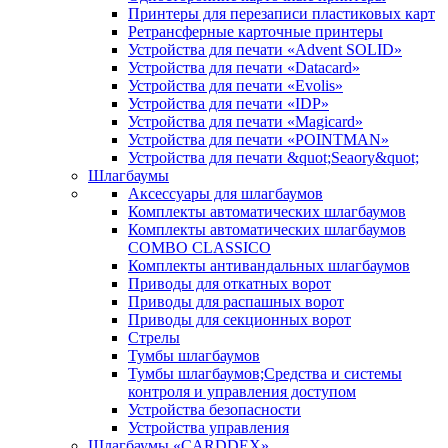
Принтеры для перезаписи пластиковых карт
Ретрансферные карточные принтеры
Устройства для печати «Advent SOLID»
Устройства для печати «Datacard»
Устройства для печати «Evolis»
Устройства для печати «IDP»
Устройства для печати «Magicard»
Устройства для печати «POINTMAN»
Устройства для печати &quot;Seaory&quot;
Шлагбаумы
Аксессуары для шлагбаумов
Комплекты автоматических шлагбаумов
Комплекты автоматических шлагбаумов
COMBO CLASSICO
Комплекты антивандальных шлагбаумов
Приводы для откатных ворот
Приводы для распашных ворот
Приводы для секционных ворот
Стрелы
Тумбы шлагбаумов
Тумбы шлагбаумов;Средства и системы
контроля и управления доступом
Устройства безопасности
Устройства управления
Шлагбаумы «CARDDEX»