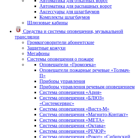
Автоматика для откатных ворот
Автоматика для распашных ворот
Аксессуары для шлагбаумов
Комплекты шлагбаумов
Шлюзовые кабины
Средства и системы оповещения, музыкальной
трансляции
Громкоговорители абонентские
Защитные кожухи
Мегафоны
Системы оповещения о пожаре
Оповещатели «Громозека»
Оповещатели пожарные речевые «Толмач-
П»
Приборы управления
Приборы управления речевым оповещением
Система оповещения «Ария»
Система оповещения «БЛЮЗ»
«Системсервис»
Система оповещения «Вистл-М»
Система оповещения «Магнито-Контакт»
Система оповещения «МЕТА»
Система оповещения «Октава»
Система оповещения «РЕЧОР»
Система оповещения «Рокот» «Сибирский