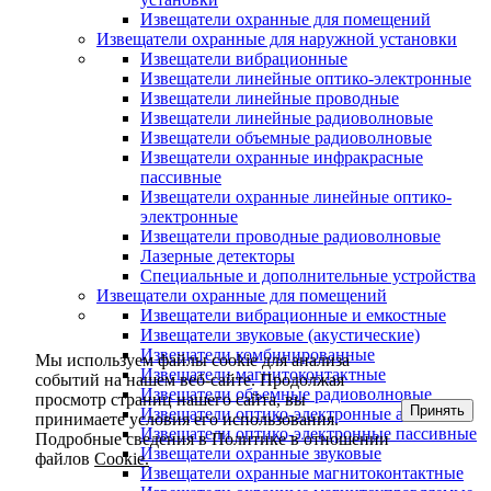
Извещатели охранные для помещений
Извещатели охранные для наружной установки
Извещатели вибрационные
Извещатели линейные оптико-электронные
Извещатели линейные проводные
Извещатели линейные радиоволновые
Извещатели объемные радиоволновые
Извещатели охранные инфракрасные
пассивные
Извещатели охранные линейные оптико-
электронные
Извещатели проводные радиоволновые
Лазерные детекторы
Специальные и дополнительные устройства
Извещатели охранные для помещений
Извещатели вибрационные и емкостные
Извещатели звуковые (акустические)
Извещатели комбинированные
Мы используем файлы cookie для анализа
Извещатели магнитоконтактные
событий на нашем веб-сайте. Продолжая
Извещатели объемные радиоволновые
просмотр страниц нашего сайта, вы
Принять
Извещатели оптико-электронные активные
принимаете условия его использования.
Извещатели оптико-электронные пассивные
Подробные сведения в Политике в отношении
Извещатели охранные звуковые
файлов
Cookie.
Извещатели охранные магнитоконтактные