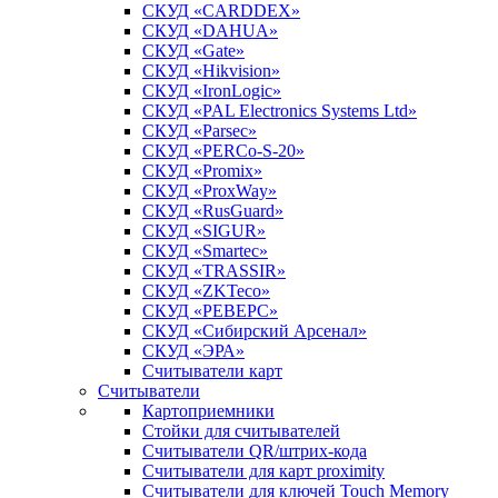
СКУД «CARDDEX»
СКУД «DAHUA»
СКУД «Gate»
СКУД «Hikvision»
СКУД «IronLogic»
СКУД «PAL Electronics Systems Ltd»
СКУД «Parsec»
СКУД «PERCo-S-20»
СКУД «Promix»
СКУД «ProxWay»
СКУД «RusGuard»
СКУД «SIGUR»
СКУД «Smartec»
СКУД «TRASSIR»
СКУД «ZKTeco»
СКУД «РЕВЕРС»
СКУД «Сибирский Арсенал»
СКУД «ЭРА»
Считыватели карт
Считыватели
Картоприемники
Стойки для считывателей
Считыватели QR/штрих-кода
Считыватели для карт proximity
Считыватели для ключей Touch Memory