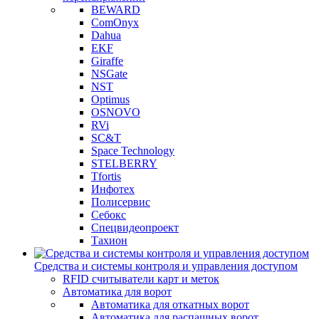
BEWARD
ComOnyx
Dahua
EKF
Giraffe
NSGate
NST
Optimus
OSNOVO
RVi
SC&T
Space Technology
STELBERRY
Tfortis
Инфотех
Полисервис
Себокс
Спецвидеопроект
Тахион
Средства и системы контроля и управления доступом
RFID считыватели карт и меток
Автоматика для ворот
Автоматика для откатных ворот
Автоматика для распашных ворот