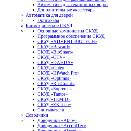
Автоматика для секционных ворот
Дополнительные аксессуары
Автоматика для дверей
Dormakaba
Биометрические СКУД
Основные компоненты СКУД
Программное обеспечение СКУД
СКУД «ADVENT BIOTECH»
СКУД «Beward»
СКУД «BioSmart»
СКУД «CTV»
СКУД «DAHUA»
СКУД «Gate»
СКУД «HiWatch Pro»
СКУД «Optimus»
СКУД «RusGuard»
СКУД «Suprema»
СКУД «Tantos»
СКУД «TEMID»
СКУД «ZKTeco»
Считыватели
Доводчики
Доводчики «Abloy»
Доводчики «AccordTec»
Доводчики «Alarmico»