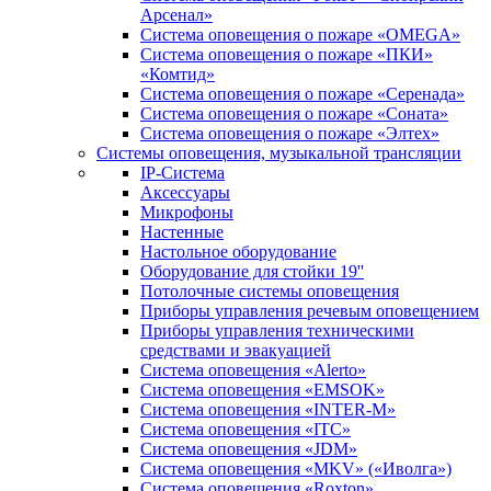
Арсенал»
Система оповещения о пожаре «OMEGA»
Система оповещения о пожаре «ПКИ»
«Комтид»
Система оповещения о пожаре «Серенада»
Система оповещения о пожаре «Соната»
Система оповещения о пожаре «Элтех»
Системы оповещения, музыкальной трансляции
IP-Система
Аксессуары
Микрофоны
Настенные
Настольное оборудование
Оборудование для стойки 19''
Потолочные системы оповещения
Приборы управления речевым оповещением
Приборы управления техническими
средствами и эвакуацией
Система оповещения «Alerto»
Система оповещения «EMSOK»
Система оповещения «INTER-M»
Система оповещения «ITC»
Система оповещения «JDM»
Система оповещения «MKV» («Иволга»)
Система оповещения «Roxton»