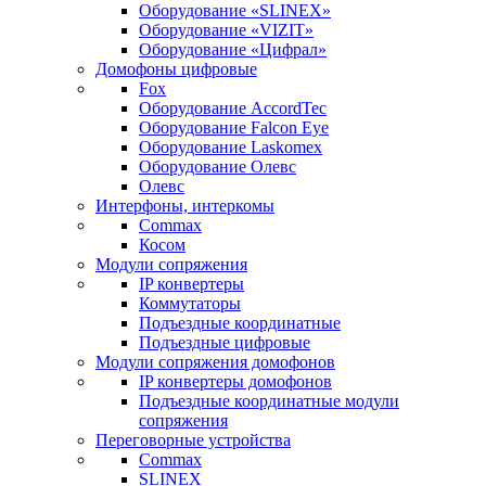
Оборудование «SLINEX»
Оборудование «VIZIT»
Оборудование «Цифрал»
Домофоны цифровые
Fox
Оборудование AccordTec
Оборудование Falcon Eye
Оборудование Laskomex
Оборудование Олевс
Олевс
Интерфоны, интеркомы
Commax
Косом
Модули сопряжения
IP конвертеры
Коммутаторы
Подъездные координатные
Подъездные цифровые
Модули сопряжения домофонов
IP конвертеры домофонов
Подъездные координатные модули
сопряжения
Переговорные устройства
Commax
SLINEX