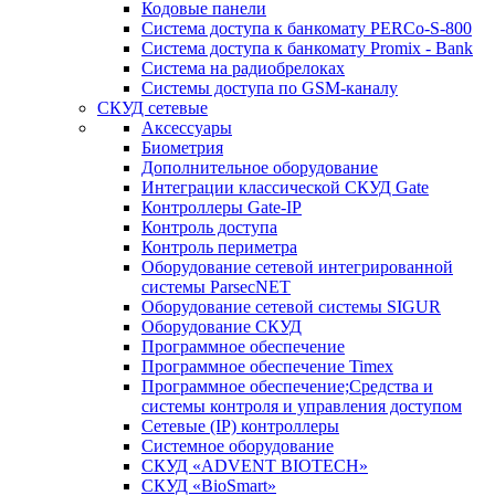
Кодовые панели
Система доступа к банкомату PERCo-S-800
Система доступа к банкомату Promix - Bank
Система на радиобрелоках
Системы доступа по GSM-каналу
СКУД сетевые
Аксессуары
Биометрия
Дополнительное оборудование
Интеграции классической СКУД Gate
Контроллеры Gate-IP
Контроль доступа
Контроль периметра
Оборудование сетевой интегрированной
системы ParsecNET
Оборудование сетевой системы SIGUR
Оборудование СКУД
Программное обеспечение
Программное обеспечение Timex
Программное обеспечение;Средства и
системы контроля и управления доступом
Сетевые (IP) контроллеры
Системное оборудование
СКУД «ADVENT BIOTECH»
СКУД «BioSmart»