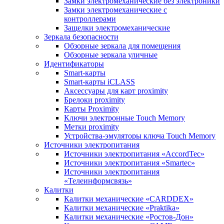
Замки электромеханические без электроники
Замки электромеханические с
контроллерами
Защелки электромеханические
Зеркала безопасности
Обзорные зеркала для помещения
Обзорные зеркала уличные
Идентификаторы
Smart-карты
Smart-карты iCLASS
Аксессуары для карт proximitу
Брелоки proximity
Карты Proximity
Ключи электронные Touch Memory
Метки proximity
Устройства-эмуляторы ключа Touch Memory
Источники электропитания
Источники электропитания «AccordTec»
Источники электропитания «Smartec»
Источники электропитания
«Телеинформсвязь»
Калитки
Калитки механические «CARDDEX»
Калитки механические «Praktika»
Калитки механические «Ростов-Дон»