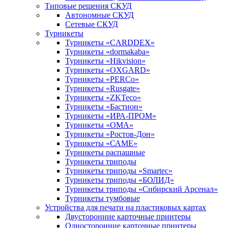
Типовые решения СКУД
Автономные СКУД
Сетевые СКУД
Турникеты
Турникеты «CARDDEX»
Турникеты «dormakaba»
Турникеты «Hikvision»
Турникеты «OXGARD»
Турникеты «PERCo»
Турникеты «Rusgate»
Турникеты «ZKTeco»
Турникеты «Бастион»
Турникеты «ИРА-ПРОМ»
Турникеты «ОМА»
Турникеты «Ростов-Дон»
Турникеты «САМЕ»
Турникеты распашные
Турникеты триподы
Турникеты триподы «Smartec»
Турникеты триподы «БОЛИД»
Турникеты триподы «Сибирский Арсенал»
Турникеты тумбовые
Устройства для печати на пластиковых картах
Двусторонние карточные принтеры
Односторонние карточные принтеры