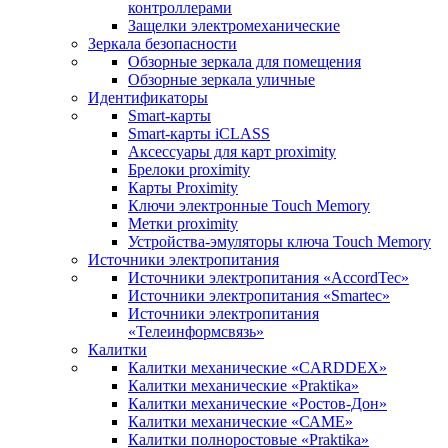
контроллерами
Защелки электромеханические
Зеркала безопасности
Обзорные зеркала для помещения
Обзорные зеркала уличные
Идентификаторы
Smart-карты
Smart-карты iCLASS
Аксессуары для карт proximitу
Брелоки proximity
Карты Proximity
Ключи электронные Touch Memory
Метки proximity
Устройства-эмуляторы ключа Touch Memory
Источники электропитания
Источники электропитания «AccordTec»
Источники электропитания «Smartec»
Источники электропитания
«Телеинформсвязь»
Калитки
Калитки механические «CARDDEX»
Калитки механические «Praktika»
Калитки механические «Ростов-Дон»
Калитки механические «САМЕ»
Калитки полноростовые «Praktika»