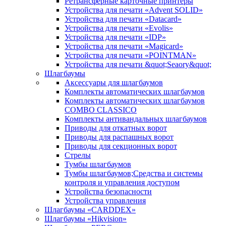
Ретрансферные карточные принтеры
Устройства для печати «Advent SOLID»
Устройства для печати «Datacard»
Устройства для печати «Evolis»
Устройства для печати «IDP»
Устройства для печати «Magicard»
Устройства для печати «POINTMAN»
Устройства для печати &quot;Seaory&quot;
Шлагбаумы
Аксессуары для шлагбаумов
Комплекты автоматических шлагбаумов
Комплекты автоматических шлагбаумов
COMBO CLASSICO
Комплекты антивандальных шлагбаумов
Приводы для откатных ворот
Приводы для распашных ворот
Приводы для секционных ворот
Стрелы
Тумбы шлагбаумов
Тумбы шлагбаумов;Средства и системы
контроля и управления доступом
Устройства безопасности
Устройства управления
Шлагбаумы «CARDDEX»
Шлагбаумы «Hikvision»