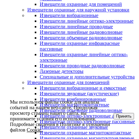
Извещатели охранные для помещений
Извещатели охранные для наружной установки
Извещатели вибрационные
Извещатели линейные оптико-электронные
Извещатели линейные проводные
Извещатели линейные радиоволновые
Извещатели объемные радиоволновые
Извещатели охранные инфракрасные
пассивные
Извещатели охранные линейные оптико-
электронные
Извещатели проводные радиоволновые
Лазерные детекторы
Специальные и дополнительные устройства
Извещатели охранные для помещений
Извещатели вибрационные и емкостные
Извещатели звуковые (акустические)
Извещатели комбинированные
Мы используем файлы cookie для анализа
Извещатели магнитоконтактные
событий на нашем веб-сайте. Продолжая
Извещатели объемные радиоволновые
просмотр страниц нашего сайта, вы
Извещатели оптико-электронные активные
Принять
принимаете условия его использования.
Извещатели оптико-электронные пассивные
Подробные сведения в Политике в отношении
Извещатели охранные звуковые
файлов
Cookie.
Извещатели охранные магнитоконтактные
Извещатели охранные магнитоуправляемые