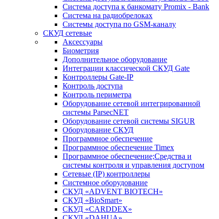
Система доступа к банкомату Promix - Bank
Система на радиобрелоках
Системы доступа по GSM-каналу
СКУД сетевые
Аксессуары
Биометрия
Дополнительное оборудование
Интеграции классической СКУД Gate
Контроллеры Gate-IP
Контроль доступа
Контроль периметра
Оборудование сетевой интегрированной
системы ParsecNET
Оборудование сетевой системы SIGUR
Оборудование СКУД
Программное обеспечение
Программное обеспечение Timex
Программное обеспечение;Средства и
системы контроля и управления доступом
Сетевые (IP) контроллеры
Системное оборудование
СКУД «ADVENT BIOTECH»
СКУД «BioSmart»
СКУД «CARDDEX»
СКУД «DAHUA»