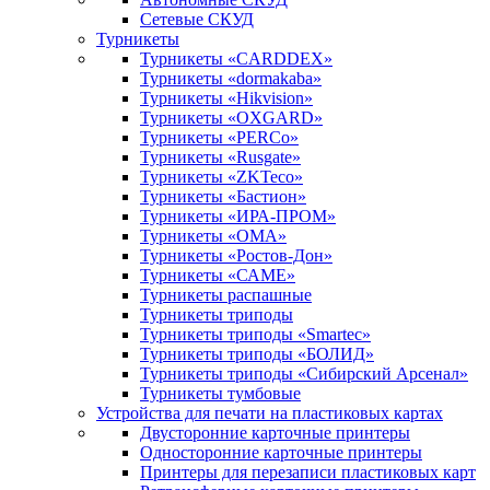
Сетевые СКУД
Турникеты
Турникеты «CARDDEX»
Турникеты «dormakaba»
Турникеты «Hikvision»
Турникеты «OXGARD»
Турникеты «PERCo»
Турникеты «Rusgate»
Турникеты «ZKTeco»
Турникеты «Бастион»
Турникеты «ИРА-ПРОМ»
Турникеты «ОМА»
Турникеты «Ростов-Дон»
Турникеты «САМЕ»
Турникеты распашные
Турникеты триподы
Турникеты триподы «Smartec»
Турникеты триподы «БОЛИД»
Турникеты триподы «Сибирский Арсенал»
Турникеты тумбовые
Устройства для печати на пластиковых картах
Двусторонние карточные принтеры
Односторонние карточные принтеры
Принтеры для перезаписи пластиковых карт