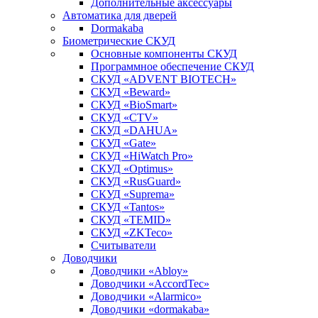
Дополнительные аксессуары
Автоматика для дверей
Dormakaba
Биометрические СКУД
Основные компоненты СКУД
Программное обеспечение СКУД
СКУД «ADVENT BIOTECH»
СКУД «Beward»
СКУД «BioSmart»
СКУД «CTV»
СКУД «DAHUA»
СКУД «Gate»
СКУД «HiWatch Pro»
СКУД «Optimus»
СКУД «RusGuard»
СКУД «Suprema»
СКУД «Tantos»
СКУД «TEMID»
СКУД «ZKTeco»
Считыватели
Доводчики
Доводчики «Abloy»
Доводчики «AccordTec»
Доводчики «Alarmico»
Доводчики «dormakaba»