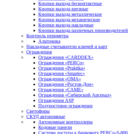
Кнопки выхода бесконтактные
Кнопки выхода врезные
Кнопки выхода металлические
Кнопки выхода механические
Кнопки выхода накладные
Кнопки выхода различных производителей
Контроль периметра
Альтоника
Накладные считыватели ключей и карт
Ограждения
Ограждения «CARDDEX»
Ограждения «PERCo»
Ограждения «Praktika»
Ограждения «Smartec»
Ограждения «ОМА»
Ограждения «Ростов-Дон»
Ограждения «САМЕ»
Ограждения «Сибирский Арсенал»
Ограждения ASP
Полуростовое ограждение
Светофоры
СКУД автономные
Автономные контроллеры
Кодовые панели
Система доступа к банкомату PERCo-S-800