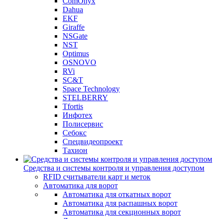
ComOnyx
Dahua
EKF
Giraffe
NSGate
NST
Optimus
OSNOVO
RVi
SC&T
Space Technology
STELBERRY
Tfortis
Инфотех
Полисервис
Себокс
Спецвидеопроект
Тахион
Средства и системы контроля и управления доступом
RFID считыватели карт и меток
Автоматика для ворот
Автоматика для откатных ворот
Автоматика для распашных ворот
Автоматика для секционных ворот