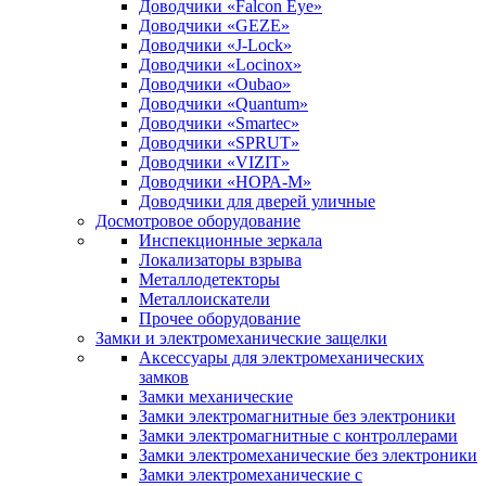
Доводчики «Falcon Eye»
Доводчики «GEZE»
Доводчики «J-Lock»
Доводчики «Locinox»
Доводчики «Oubao»
Доводчики «Quantum»
Доводчики «Smartec»
Доводчики «SPRUT»
Доводчики «VIZIT»
Доводчики «НОРА-М»
Доводчики для дверей уличные
Досмотровое оборудование
Инспекционные зеркала
Локализаторы взрыва
Металлодетекторы
Металлоискатели
Прочее оборудование
Замки и электромеханические защелки
Аксессуары для электромеханических
замков
Замки механические
Замки электромагнитные без электроники
Замки электромагнитные с контроллерами
Замки электромеханические без электроники
Замки электромеханические с