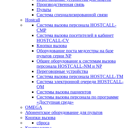
Производственная связь
Пульты
Система специализированной связи
Hostcall
Cистема вызова персонала HOSTCALL-
CMP
Cистема вызова посетителей в кабинет
HOSTCALL-CV
Кнопки вызова
Оборудование поста медсестры на базе
пультов серии NP
Общее оборудование к системам вызова
персонала HOSTCALL-NM и NP
Переговорные устройства
Система вызова персонала HOSTCALL-TM
Система электронной очереди HOSTCALL-
QM
Системы вызова пациентов
Системы вызова персонала по программе
«Доступная среда»
OMEGA
Абонентское оборудование для пультов
Кнопки вызова
сброса
Контроллеры