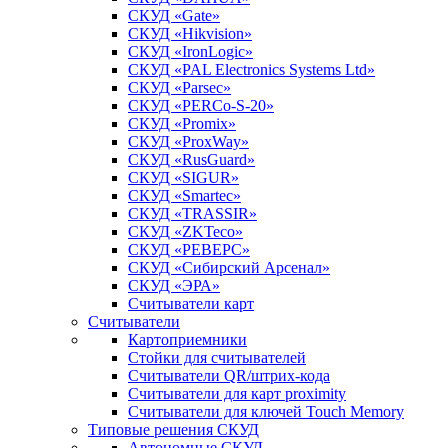
СКУД «Gate»
СКУД «Hikvision»
СКУД «IronLogic»
СКУД «PAL Electronics Systems Ltd»
СКУД «Parsec»
СКУД «PERCo-S-20»
СКУД «Promix»
СКУД «ProxWay»
СКУД «RusGuard»
СКУД «SIGUR»
СКУД «Smartec»
СКУД «TRASSIR»
СКУД «ZKTeco»
СКУД «РЕВЕРС»
СКУД «Сибирский Арсенал»
СКУД «ЭРА»
Считыватели карт
Считыватели
Картоприемники
Стойки для считывателей
Считыватели QR/штрих-кода
Считыватели для карт proximity
Считыватели для ключей Touch Memory
Типовые решения СКУД
Автономные СКУД