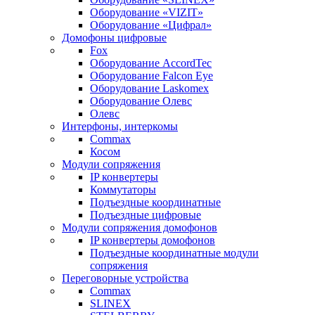
Оборудование «VIZIT»
Оборудование «Цифрал»
Домофоны цифровые
Fox
Оборудование AccordTec
Оборудование Falcon Eye
Оборудование Laskomex
Оборудование Олевс
Олевс
Интерфоны, интеркомы
Commax
Косом
Модули сопряжения
IP конвертеры
Коммутаторы
Подъездные координатные
Подъездные цифровые
Модули сопряжения домофонов
IP конвертеры домофонов
Подъездные координатные модули
сопряжения
Переговорные устройства
Commax
SLINEX