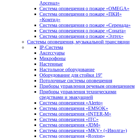
Арсенал»
Система оповещения о пожаре «OMEGA»
Система оповещения о пожаре «ПКИ»
«Комтид»
Система оповещения о пожаре «Серенада»
Система оповещения о пожаре «Соната»
Система оповещения о пожаре «Элтех»
Системы оповещения, музыкальной трансляции
IP-Система
Аксессуары
Микрофоны
Настенные
Настольное оборудование
Оборудование для стойки 19''
Потолочные системы оповещения
Приборы управления речевым оповещением
Приборы управления техническими
средствами и эвакуацией
Система оповещения «Alerto»
Система оповещения «EMSOK»
Система оповещения «INTER-M»
Система оповещения «ITC»
Система оповещения «JDM»
Система оповещения «MKV» («Иволга»)
Система оповещения «Roxton»