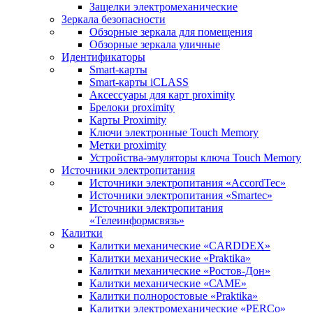
Защелки электромеханические
Зеркала безопасности
Обзорные зеркала для помещения
Обзорные зеркала уличные
Идентификаторы
Smart-карты
Smart-карты iCLASS
Аксессуары для карт proximitу
Брелоки proximity
Карты Proximity
Ключи электронные Touch Memory
Метки proximity
Устройства-эмуляторы ключа Touch Memory
Источники электропитания
Источники электропитания «AccordTec»
Источники электропитания «Smartec»
Источники электропитания
«Телеинформсвязь»
Калитки
Калитки механические «CARDDEX»
Калитки механические «Praktika»
Калитки механические «Ростов-Дон»
Калитки механические «САМЕ»
Калитки полноростовые «Praktika»
Калитки электромеханические «PERCo»