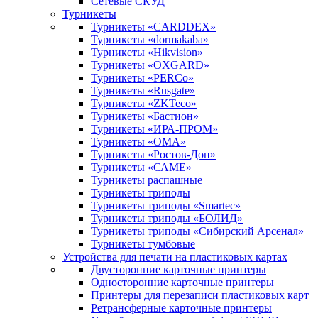
Сетевые СКУД
Турникеты
Турникеты «CARDDEX»
Турникеты «dormakaba»
Турникеты «Hikvision»
Турникеты «OXGARD»
Турникеты «PERCo»
Турникеты «Rusgate»
Турникеты «ZKTeco»
Турникеты «Бастион»
Турникеты «ИРА-ПРОМ»
Турникеты «ОМА»
Турникеты «Ростов-Дон»
Турникеты «САМЕ»
Турникеты распашные
Турникеты триподы
Турникеты триподы «Smartec»
Турникеты триподы «БОЛИД»
Турникеты триподы «Сибирский Арсенал»
Турникеты тумбовые
Устройства для печати на пластиковых картах
Двусторонние карточные принтеры
Односторонние карточные принтеры
Принтеры для перезаписи пластиковых карт
Ретрансферные карточные принтеры