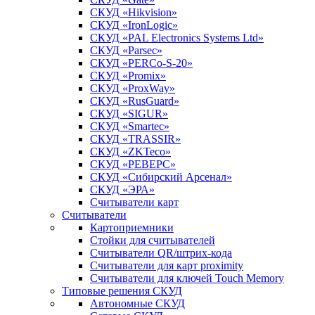
СКУД «Hikvision»
СКУД «IronLogic»
СКУД «PAL Electronics Systems Ltd»
СКУД «Parsec»
СКУД «PERCo-S-20»
СКУД «Promix»
СКУД «ProxWay»
СКУД «RusGuard»
СКУД «SIGUR»
СКУД «Smartec»
СКУД «TRASSIR»
СКУД «ZKTeco»
СКУД «РЕВЕРС»
СКУД «Сибирский Арсенал»
СКУД «ЭРА»
Считыватели карт
Считыватели
Картоприемники
Стойки для считывателей
Считыватели QR/штрих-кода
Считыватели для карт proximity
Считыватели для ключей Touch Memory
Типовые решения СКУД
Автономные СКУД