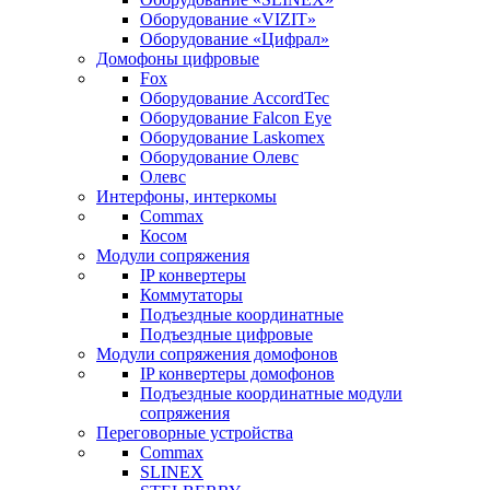
Оборудование «VIZIT»
Оборудование «Цифрал»
Домофоны цифровые
Fox
Оборудование AccordTec
Оборудование Falcon Eye
Оборудование Laskomex
Оборудование Олевс
Олевс
Интерфоны, интеркомы
Commax
Косом
Модули сопряжения
IP конвертеры
Коммутаторы
Подъездные координатные
Подъездные цифровые
Модули сопряжения домофонов
IP конвертеры домофонов
Подъездные координатные модули
сопряжения
Переговорные устройства
Commax
SLINEX