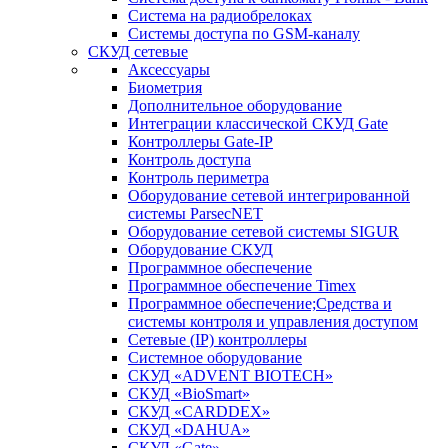
Система на радиобрелоках
Системы доступа по GSM-каналу
СКУД сетевые
Аксессуары
Биометрия
Дополнительное оборудование
Интеграции классической СКУД Gate
Контроллеры Gate-IP
Контроль доступа
Контроль периметра
Оборудование сетевой интегрированной
системы ParsecNET
Оборудование сетевой системы SIGUR
Оборудование СКУД
Программное обеспечение
Программное обеспечение Timex
Программное обеспечение;Средства и
системы контроля и управления доступом
Сетевые (IP) контроллеры
Системное оборудование
СКУД «ADVENT BIOTECH»
СКУД «BioSmart»
СКУД «CARDDEX»
СКУД «DAHUA»
СКУД «Gate»