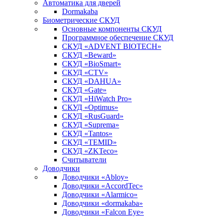
Автоматика для дверей
Dormakaba
Биометрические СКУД
Основные компоненты СКУД
Программное обеспечение СКУД
СКУД «ADVENT BIOTECH»
СКУД «Beward»
СКУД «BioSmart»
СКУД «CTV»
СКУД «DAHUA»
СКУД «Gate»
СКУД «HiWatch Pro»
СКУД «Optimus»
СКУД «RusGuard»
СКУД «Suprema»
СКУД «Tantos»
СКУД «TEMID»
СКУД «ZKTeco»
Считыватели
Доводчики
Доводчики «Abloy»
Доводчики «AccordTec»
Доводчики «Alarmico»
Доводчики «dormakaba»
Доводчики «Falcon Eye»