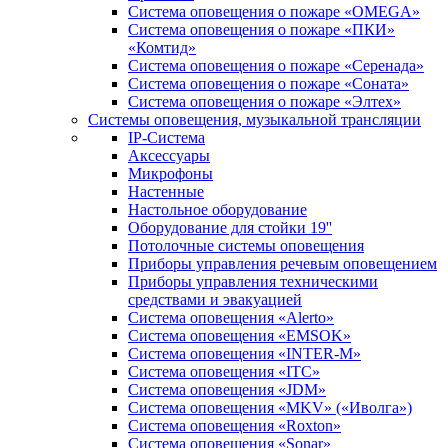
Система оповещения о пожаре «OMEGA»
Система оповещения о пожаре «ПКИ»
«Комтид»
Система оповещения о пожаре «Серенада»
Система оповещения о пожаре «Соната»
Система оповещения о пожаре «Элтех»
Системы оповещения, музыкальной трансляции
IP-Система
Аксессуары
Микрофоны
Настенные
Настольное оборудование
Оборудование для стойки 19''
Потолочные системы оповещения
Приборы управления речевым оповещением
Приборы управления техническими
средствами и эвакуацией
Система оповещения «Alerto»
Система оповещения «EMSOK»
Система оповещения «INTER-M»
Система оповещения «ITC»
Система оповещения «JDM»
Система оповещения «MKV» («Иволга»)
Система оповещения «Roxton»
Система оповещения «Sonar»