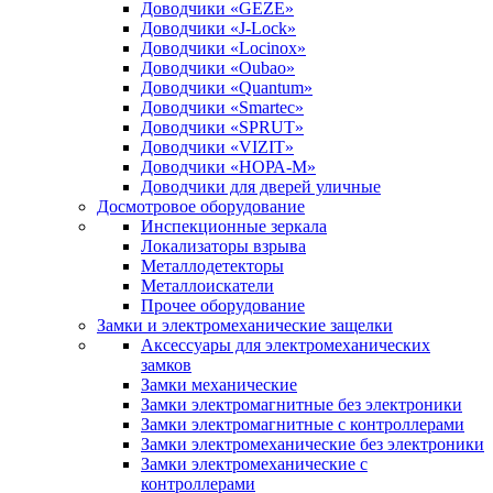
Доводчики «GEZE»
Доводчики «J-Lock»
Доводчики «Locinox»
Доводчики «Oubao»
Доводчики «Quantum»
Доводчики «Smartec»
Доводчики «SPRUT»
Доводчики «VIZIT»
Доводчики «НОРА-М»
Доводчики для дверей уличные
Досмотровое оборудование
Инспекционные зеркала
Локализаторы взрыва
Металлодетекторы
Металлоискатели
Прочее оборудование
Замки и электромеханические защелки
Аксессуары для электромеханических
замков
Замки механические
Замки электромагнитные без электроники
Замки электромагнитные с контроллерами
Замки электромеханические без электроники
Замки электромеханические с
контроллерами