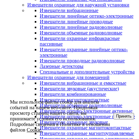
Извещатели охранные для наружной установки
Извещатели вибрационные
Извещатели линейные оптико-электронные
Извещатели линейные проводные
Извещатели линейные радиоволновые
Извещатели объемные радиоволновые
Извещатели охранные инфракрасные
пассивные
Извещатели охранные линейные оптико-
электронные
Извещатели проводные радиоволновые
Лазерные детекторы
Специальные и дополнительные устройства
Извещатели охранные для помещений
Извещатели вибрационные и емкостные
Извещатели звуковые (акустические)
Извещатели комбинированные
Извещатели магнитоконтактные
Мы используем файлы cookie для анализа
Извещатели объемные радиоволновые
событий на нашем веб-сайте. Продолжая
Извещатели оптико-электронные активные
просмотр страниц нашего сайта, вы
Принять
Извещатели оптико-электронные пассивные
принимаете условия его использования.
Извещатели охранные звуковые
Подробные сведения в Политике в отношении
Извещатели охранные магнитоконтактные
файлов
Cookie.
Извещатели охранные магнитоуправляемые
Извещатели охранные оптико-электронные