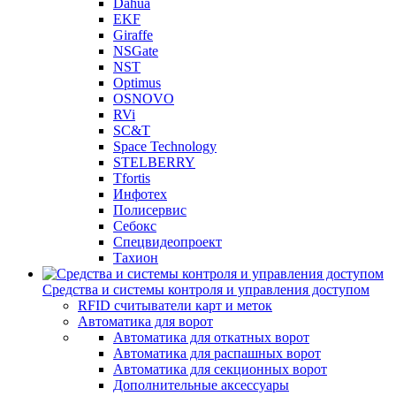
Dahua
EKF
Giraffe
NSGate
NST
Optimus
OSNOVO
RVi
SC&T
Space Technology
STELBERRY
Tfortis
Инфотех
Полисервис
Себокс
Спецвидеопроект
Тахион
Средства и системы контроля и управления доступом
RFID считыватели карт и меток
Автоматика для ворот
Автоматика для откатных ворот
Автоматика для распашных ворот
Автоматика для секционных ворот
Дополнительные аксессуары