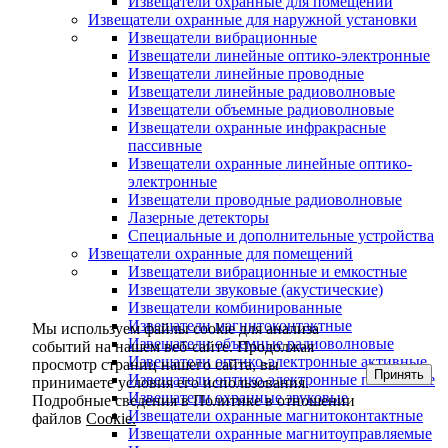
Извещатели охранные для помещений
Извещатели охранные для наружной установки
Извещатели вибрационные
Извещатели линейные оптико-электронные
Извещатели линейные проводные
Извещатели линейные радиоволновые
Извещатели объемные радиоволновые
Извещатели охранные инфракрасные
пассивные
Извещатели охранные линейные оптико-
электронные
Извещатели проводные радиоволновые
Лазерные детекторы
Специальные и дополнительные устройства
Извещатели охранные для помещений
Извещатели вибрационные и емкостные
Извещатели звуковые (акустические)
Извещатели комбинированные
Извещатели магнитоконтактные
Мы используем файлы cookie для анализа
Извещатели объемные радиоволновые
событий на нашем веб-сайте. Продолжая
Извещатели оптико-электронные активные
просмотр страниц нашего сайта, вы
Принять
Извещатели оптико-электронные пассивные
принимаете условия его использования.
Извещатели охранные звуковые
Подробные сведения в Политике в отношении
Извещатели охранные магнитоконтактные
файлов
Cookie.
Извещатели охранные магнитоуправляемые