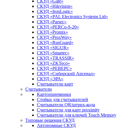
СКУД «Gate»
СКУД «Hikvision»
СКУД «IronLogic»
СКУД «PAL Electronics Systems Ltd»
СКУД «Parsec»
СКУД «PERCo-S-20»
СКУД «Promix»
СКУД «ProxWay»
СКУД «RusGuard»
СКУД «SIGUR»
СКУД «Smartec»
СКУД «TRASSIR»
СКУД «ZKTeco»
СКУД «РЕВЕРС»
СКУД «Сибирский Арсенал»
СКУД «ЭРА»
Считыватели карт
Считыватели
Картоприемники
Стойки для считывателей
Считыватели QR/штрих-кода
Считыватели для карт proximity
Считыватели для ключей Touch Memory
Типовые решения СКУД
Автономные СКУД