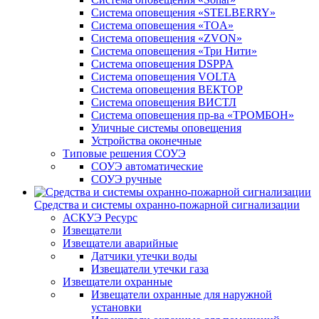
Система оповещения «STELBERRY»
Система оповещения «TOA»
Система оповещения «ZVON»
Система оповещения «Три Нити»
Система оповещения DSPPA
Система оповещения VOLTA
Система оповещения ВЕКТОР
Система оповещения ВИСТЛ
Система оповещения пр-ва «ТРОМБОН»
Уличные системы оповещения
Устройства оконечные
Типовые решения СОУЭ
СОУЭ автоматические
СОУЭ ручные
Средства и системы охранно-пожарной сигнализации
АСКУЭ Ресурс
Извещатели
Извещатели аварийные
Датчики утечки воды
Извещатели утечки газа
Извещатели охранные
Извещатели охранные для наружной
установки