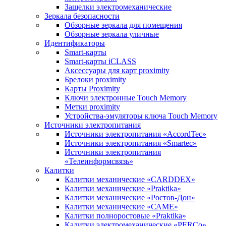
Защелки электромеханические
Зеркала безопасности
Обзорные зеркала для помещения
Обзорные зеркала уличные
Идентификаторы
Smart-карты
Smart-карты iCLASS
Аксессуары для карт proximitу
Брелоки proximity
Карты Proximity
Ключи электронные Touch Memory
Метки proximity
Устройства-эмуляторы ключа Touch Memory
Источники электропитания
Источники электропитания «AccordTec»
Источники электропитания «Smartec»
Источники электропитания
«Телеинформсвязь»
Калитки
Калитки механические «CARDDEX»
Калитки механические «Praktika»
Калитки механические «Ростов-Дон»
Калитки механические «САМЕ»
Калитки полноростовые «Praktika»
Калитки электромеханические «PERCo»