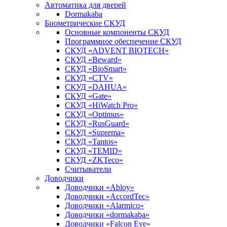
Автоматика для дверей
Dormakaba
Биометрические СКУД
Основные компоненты СКУД
Программное обеспечение СКУД
СКУД «ADVENT BIOTECH»
СКУД «Beward»
СКУД «BioSmart»
СКУД «CTV»
СКУД «DAHUA»
СКУД «Gate»
СКУД «HiWatch Pro»
СКУД «Optimus»
СКУД «RusGuard»
СКУД «Suprema»
СКУД «Tantos»
СКУД «TEMID»
СКУД «ZKTeco»
Считыватели
Доводчики
Доводчики «Abloy»
Доводчики «AccordTec»
Доводчики «Alarmico»
Доводчики «dormakaba»
Доводчики «Falcon Eye»