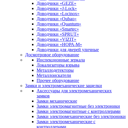
Доводчики «GEZE»
Доводчики «J-Lock»
Доводчики «Locinox»
Доводчики «Oubao»
Доводчики «Quantum»
Доводчики «Smartec»
Доводчики «SPRUT»
Доводчики «VIZIT»
Доводчики «НОРА-М»
Доводчики для дверей уличные
Досмотровое оборудование
Инспекционные зеркала
Локализаторы взрыва
Металлодетекторы
Металлоискатели
Прочее оборудование
Замки и электромеханические защелки
Аксессуары для электромеханических
замков
Замки механические
Замки электромагнитные без электроники
Замки электромагнитные с контроллерами
Замки электромеханические без электроники
Замки электромеханические с
контроллерами