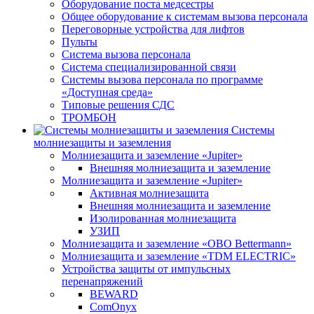
Оборудование поста медсестры
Общее оборудование к системам вызова персонала
Переговорные устройства для лифтов
Пульты
Система вызова персонала
Система специализированной связи
Системы вызова персонала по программе
«Доступная среда»
Типовые решения СДС
ТРОМБОН
Системы
молниезащиты и заземления
Молниезащита и заземление «Jupiter»
Внешняя молниезащита и заземление
Молниезащита и заземление «Jupiter»
Активная молниезащита
Внешняя молниезащита и заземление
Изолированная молниезащита
УЗИП
Молниезащита и заземление «OBO Bettermann»
Молниезащита и заземление «TDM ЕLECTRIC»
Устройства защиты от импульсных
перенапряжений
BEWARD
ComOnyx