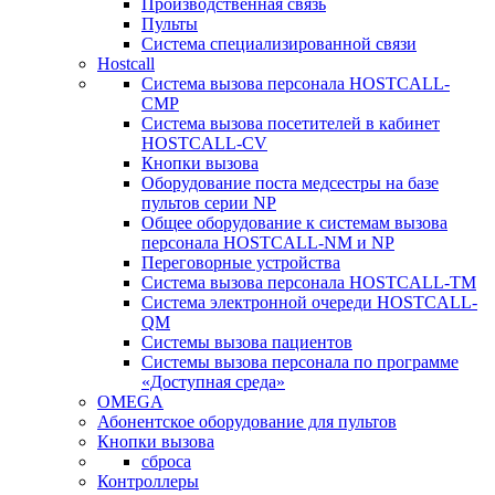
Производственная связь
Пульты
Система специализированной связи
Hostcall
Cистема вызова персонала HOSTCALL-
CMP
Cистема вызова посетителей в кабинет
HOSTCALL-CV
Кнопки вызова
Оборудование поста медсестры на базе
пультов серии NP
Общее оборудование к системам вызова
персонала HOSTCALL-NM и NP
Переговорные устройства
Система вызова персонала HOSTCALL-TM
Система электронной очереди HOSTCALL-
QM
Системы вызова пациентов
Системы вызова персонала по программе
«Доступная среда»
OMEGA
Абонентское оборудование для пультов
Кнопки вызова
сброса
Контроллеры