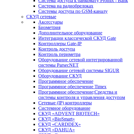
Система доступа к банкомату Promix - Bank
Система на радиобрелоках
Системы доступа по GSM-каналу
СКУД сетевые
Аксессуары
Биометрия
Дополнительное оборудование
Интеграции классической СКУД Gate
Контроллеры Gate-IP
Контроль доступа
Контроль периметра
Оборудование сетевой интегрированной
системы ParsecNET
Оборудование сетевой системы SIGUR
Оборудование СКУД
Программное обеспечение
Программное обеспечение Timex
Программное обеспечение;Средства и
системы контроля и управления доступом
Сетевые (IP) контроллеры
Системное оборудование
СКУД «ADVENT BIOTECH»
СКУД «BioSmart»
СКУД «CARDDEX»
СКУД «DAHUA»