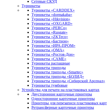
Сетевые СКУД
Турникеты
Турникеты «CARDDEX»
Турникеты «dormakaba»
Турникеты «Hikvision»
Турникеты «OXGARD»
Турникеты «PERCo»
Турникеты «Rusgate»
Турникеты «ZKTeco»
Турникеты «Бастион»
Турникеты «ИРА-ПРОМ»
Турникеты «ОМА»
Турникеты «Ростов-Дон»
Турникеты «САМЕ»
Турникеты распашные
Турникеты триподы
Турникеты триподы «Smartec»
Турникеты триподы «БОЛИД»
Турникеты триподы «Сибирский Арсенал»
Турникеты тумбовые
Устройства для печати на пластиковых картах
Двусторонние карточные принтеры
Односторонние карточные принтеры
Принтеры для перезаписи пластиковых карт
Ретрансферные карточные принтеры