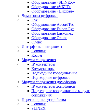
Оборудование «SLINEX»
Оборудование «VIZIT»
Оборудование «Цифрал»
Домофоны цифровые
Fox
Оборудование AccordTec
Оборудование Falcon Eye
Оборудование Laskomex
Оборудование Олевс
Олевс
Интерфоны, интеркомы
Commax
Косом
Модули сопряжения
IP конвертеры
Коммутаторы
Подъездные координатные
Подъездные цифровые
Модули сопряжения домофонов
IP конвертеры домофонов
Подъездные координатные модули
сопряжения
Переговорные устройства
Commax
SLINEX