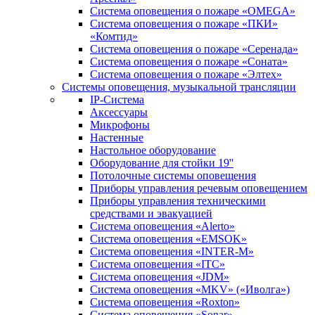
Система оповещения о пожаре «OMEGA»
Система оповещения о пожаре «ПКИ»
«Комтид»
Система оповещения о пожаре «Серенада»
Система оповещения о пожаре «Соната»
Система оповещения о пожаре «Элтех»
Системы оповещения, музыкальной трансляции
IP-Система
Аксессуары
Микрофоны
Настенные
Настольное оборудование
Оборудование для стойки 19''
Потолочные системы оповещения
Приборы управления речевым оповещением
Приборы управления техническими
средствами и эвакуацией
Система оповещения «Alerto»
Система оповещения «EMSOK»
Система оповещения «INTER-M»
Система оповещения «ITC»
Система оповещения «JDM»
Система оповещения «MKV» («Иволга»)
Система оповещения «Roxton»
Система оповещения «Sonar»