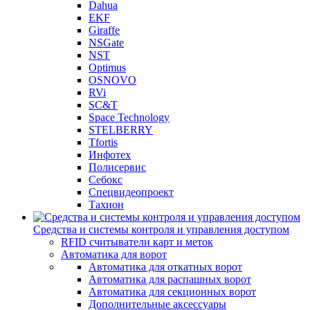
Dahua
EKF
Giraffe
NSGate
NST
Optimus
OSNOVO
RVi
SC&T
Space Technology
STELBERRY
Tfortis
Инфотех
Полисервис
Себокс
Спецвидеопроект
Тахион
Средства и системы контроля и управления доступом
RFID считыватели карт и меток
Автоматика для ворот
Автоматика для откатных ворот
Автоматика для распашных ворот
Автоматика для секционных ворот
Дополнительные аксессуары