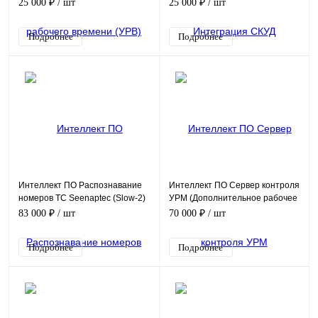
обеспечение (опция)
Программное обеспечение
25 000 ₽
/ шт
25 000 ₽
/ шт
(опция)
Подробнее
Подробнее
Интеллект ПО Распознавание
Интеллект ПО Сервер контроля
номеров ТС Seenaptec (Slow-2)
УРМ (Дополнительное рабочее
Программное обеспечение
место комплексного
83 000 ₽
/ шт
70 000 ₽
/ шт
(опция)
мониторинга) Программное
обеспечение (опция)
Подробнее
Подробнее