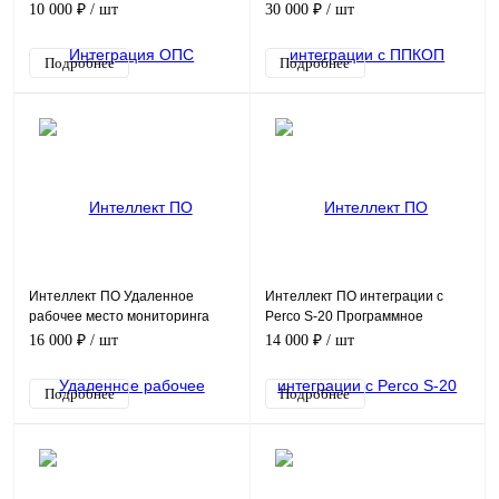
Программное обеспечение
Программное обеспечение
10 000 ₽
/ шт
30 000 ₽
/ шт
(опция)
(опция)
Подробнее
Подробнее
Интеллект ПО Удаленное
Интеллект ПО интеграции с
рабочее место мониторинга
Perco S-20 Программное
(УРММ) Программное
обеспечение (опция)
16 000 ₽
/ шт
14 000 ₽
/ шт
обеспечение (опция)
Подробнее
Подробнее