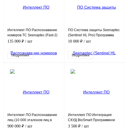
Интеллект ПО Распознавание
ПО Система защиты Seenaptec
номеров ТС Seenaptec (Fast-2)
(Sentinel HL Pro) Программа
Программное обеспечение
135 000 ₽
/ шт
10 000 ₽
/ шт
(опция)
Подробнее
Подробнее
Интеллект ПО Распознавание
Интеллект ПО Интеграция
лиц (10 000 эталонов лиц в
СКУД BioSmart Программное
базе) Программное
обеспечение (опция)
900 000 ₽
/ шт
3 500 ₽
/ шт