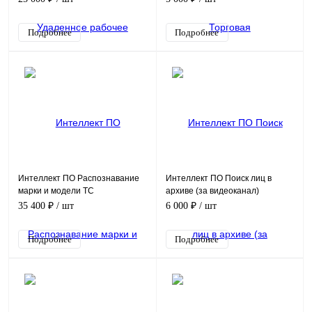
обеспечение (опция)
Подробнее
Подробнее
Интеллект ПО Распознавание
Интеллект ПО Поиск лиц в
марки и модели ТС
архиве (за видеоканал)
Программное обеспечение
Программное обеспечение
35 400 ₽
/ шт
6 000 ₽
/ шт
(опция)
(опция)
Подробнее
Подробнее