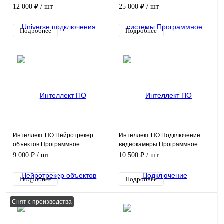
Программное обеспечение
12 000 ₽
/ шт
25 000 ₽
/ шт
(опция)
Подробнее
Подробнее
Интеллект ПО Нейротрекер
Интеллект ПО Подключение
объектов Программное
видеокамеры Программное
обеспечение (опция)
обеспечение (опция)
9 000 ₽
/ шт
10 500 ₽
/ шт
Подробнее
Подробнее
Снят с производства