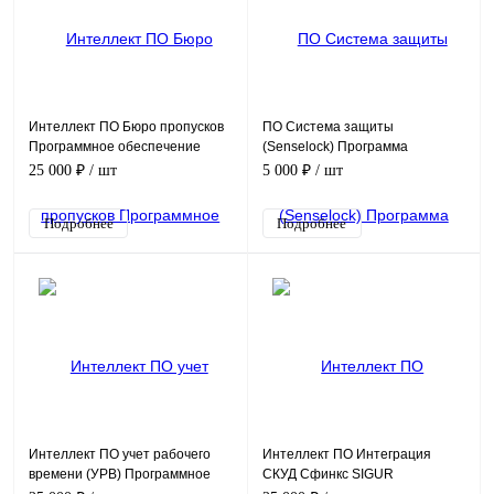
Интеллект ПО Бюро пропусков
ПО Система защиты
Программное обеспечение
(Senselock) Программа
(опция)
25 000 ₽
/ шт
5 000 ₽
/ шт
Подробнее
Подробнее
Интеллект ПО учет рабочего
Интеллект ПО Интеграция
времени (УРВ) Программное
СКУД Сфинкс SIGUR