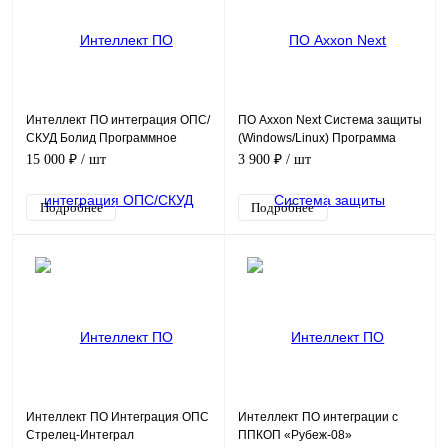
Интеллект ПО интеграция ОПС/
ПО Axxon Next Система защиты
СКУД Болид Программное
(Windows/Linux) Программа
обеспечение (опция)
15 000 ₽
/ шт
3 900 ₽
/ шт
Подробнее
Подробнее
Интеллект ПО Интеграция ОПС
Интеллект ПО интеграции с
Стрелец-Интеграл
ППКОП «Рубеж-08»