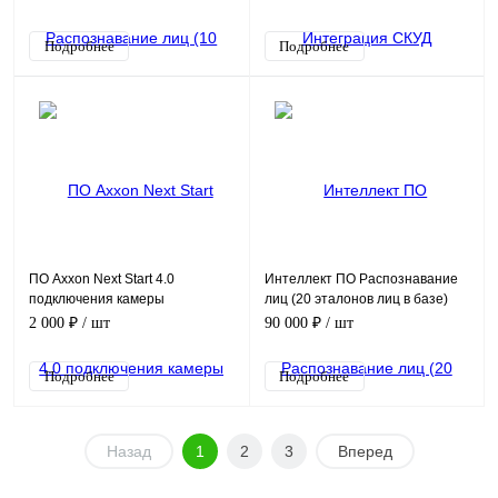
обеспечение (опция)
Подробнее
Подробнее
ПО Axxon Next Start 4.0
Интеллект ПО Распознавание
подключения камеры
лиц (20 эталонов лиц в базе)
Программное обеспечение
Программное обеспечение
2 000 ₽
/ шт
90 000 ₽
/ шт
(опция)
(опция)
Подробнее
Подробнее
Назад
1
2
3
Вперед