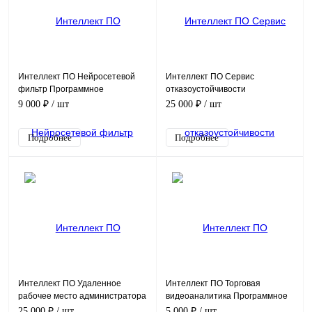
Интеллект ПО Нейросетевой
Интеллект ПО Сервис
фильтр Программное
отказоустойчивости
обеспечение (опция)
Программное обеспечение
9 000 ₽
/ шт
25 000 ₽
/ шт
(опция)
Подробнее
Подробнее
Интеллект ПО Удаленное
Интеллект ПО Торговая
рабочее место администратора
видеоаналитика Программное
(УРМА) Программное
обеспечение (опция)
25 000 ₽
/ шт
5 000 ₽
/ шт