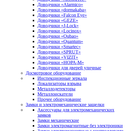
Доводчики «Alarmico»
Доводчики «dormakaba»
Доводчики «Falcon Eye»
Доводчики «GEZE»
Доводчики «J-Lock»
Доводчики «Locinox»
Доводчики «Oubao»
Доводчики «Quantum»
Доводчики «Smartec»
Доводчики «SPRUT»
Доводчики «VIZIT»
Доводчики «НОРА-М»
Доводчики для дверей уличные
Досмотровое оборудование
Инспекционные зеркала
Локализаторы взрыва
Металлодетекторы
Металлоискатели
Прочее оборудование
Замки и электромеханические защелки
Аксессуары для электромеханических
замков
Замки механические
Замки электромагнитные без электроники
Замки электромагнитные с контроллерами