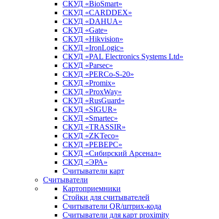
СКУД «BioSmart»
СКУД «CARDDEX»
СКУД «DAHUA»
СКУД «Gate»
СКУД «Hikvision»
СКУД «IronLogic»
СКУД «PAL Electronics Systems Ltd»
СКУД «Parsec»
СКУД «PERCo-S-20»
СКУД «Promix»
СКУД «ProxWay»
СКУД «RusGuard»
СКУД «SIGUR»
СКУД «Smartec»
СКУД «TRASSIR»
СКУД «ZKTeco»
СКУД «РЕВЕРС»
СКУД «Сибирский Арсенал»
СКУД «ЭРА»
Считыватели карт
Считыватели
Картоприемники
Стойки для считывателей
Считыватели QR/штрих-кода
Считыватели для карт proximity