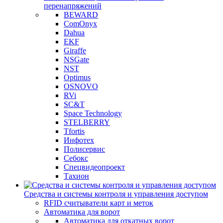
перенапряжений
BEWARD
ComOnyx
Dahua
EKF
Giraffe
NSGate
NST
Optimus
OSNOVO
RVi
SC&T
Space Technology
STELBERRY
Tfortis
Инфотех
Полисервис
Себокс
Спецвидеопроект
Тахион
Средства и системы контроля и управления доступом
RFID считыватели карт и меток
Автоматика для ворот
Автоматика для откатных ворот