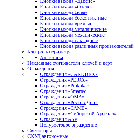
Кнопки выхода «Даксис»
Кнопки выхода «Олевс»
Кнопки выхода белые
Кнопки выхода бесконтактные
Кнопки выхода врезные
Кнопки выхода металлические
Кнопки выхода механические
Кнопки выхода накладные
Кнопки выхода различных производителей
Контроль периметра
Альтоника
Накладные считыватели ключей и карт
Ограждения
Ограждения «CARDDEX»
Ограждения «PERCo»
Ограждения «Praktika»
Ограждения «Smartec»
Ограждения «ОМА»
Ограждения «Ростов-Дон»
Ограждения «САМЕ»
Ограждения «Сибирский Арсенал»
Ограждения ASP
Полуростовое ограждение
Светофоры
СКУД автономные