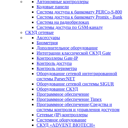
Автономные контроллеры
Кодовые панели
Система доступа к банкомату PERCo-S-800
Система доступа к банкомату Promix - Bank
Система на радиобрелоках
Системы доступа по GSM-каналу
СКУД сетевые
Аксессуары
Биометрия
Дополнительное оборудование
Интеграции классической СКУД Gate
Контроллеры Gate-IP
Контроль доступа
Контроль периметра
Оборудование сетевой интегрированной
системы ParsecNET
Оборудование сетевой системы SIGUR
Оборудование СКУД
Программное обеспечение
Программное обеспечение Timex
Программное обеспечение;Средства и
системы контроля и управления доступом
Сетевые (IP) контроллеры
Системное оборудование
СКУД «ADVENT BIOTECH»