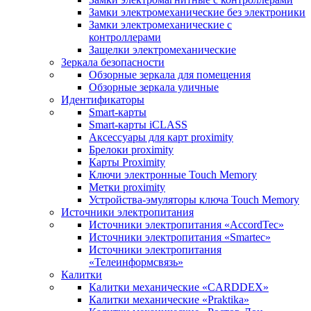
Замки электромеханические без электроники
Замки электромеханические с
контроллерами
Защелки электромеханические
Зеркала безопасности
Обзорные зеркала для помещения
Обзорные зеркала уличные
Идентификаторы
Smart-карты
Smart-карты iCLASS
Аксессуары для карт proximitу
Брелоки proximity
Карты Proximity
Ключи электронные Touch Memory
Метки proximity
Устройства-эмуляторы ключа Touch Memory
Источники электропитания
Источники электропитания «AccordTec»
Источники электропитания «Smartec»
Источники электропитания
«Телеинформсвязь»
Калитки
Калитки механические «CARDDEX»
Калитки механические «Praktika»