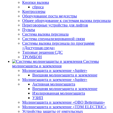
Кнопки вызова
сброса
Контроллеры
Оборудование поста медсестры
Общее оборудование к системам вызова персонала
Переговорные устройства для лифтов
Пульты
Система вызова персонала
Система специализированной связи
Системы вызова персонала по программе
«Доступная среда»
Типовые решения СДС
ТРОМБОН
Системы
молниезащиты и заземления
Молниезащита и заземление «Jupiter»
Внешняя молниезащита и заземление
Молниезащита и заземление «Jupiter»
Активная молниезащита
Внешняя молниезащита и заземление
Изолированная молниезащита
УЗИП
Молниезащита и заземление «OBO Bettermann»
Молниезащита и заземление «TDM ЕLECTRIC»
Устройства защиты от импульсных