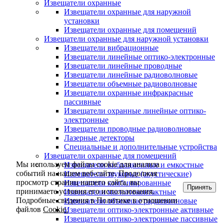
Извещатели охранные
Извещатели охранные для наружной
установки
Извещатели охранные для помещений
Извещатели охранные для наружной установки
Извещатели вибрационные
Извещатели линейные оптико-электронные
Извещатели линейные проводные
Извещатели линейные радиоволновые
Извещатели объемные радиоволновые
Извещатели охранные инфракрасные
пассивные
Извещатели охранные линейные оптико-
электронные
Извещатели проводные радиоволновые
Лазерные детекторы
Специальные и дополнительные устройства
Извещатели охранные для помещений
Мы используем файлы cookie для анализа
Извещатели вибрационные и емкостные
событий на нашем веб-сайте. Продолжая
Извещатели звуковые (акустические)
просмотр страниц нашего сайта, вы
Извещатели комбинированные
Принять
принимаете условия его использования.
Извещатели магнитоконтактные
Подробные сведения в Политике в отношении
Извещатели объемные радиоволновые
файлов
Cookie.
Извещатели оптико-электронные активные
Извещатели оптико-электронные пассивные