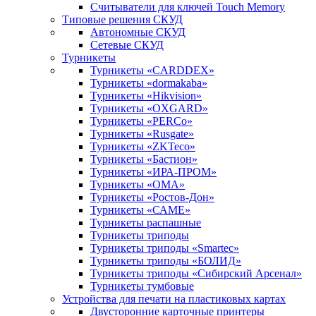
Считыватели для ключей Touch Memory
Типовые решения СКУД
Автономные СКУД
Сетевые СКУД
Турникеты
Турникеты «CARDDEX»
Турникеты «dormakaba»
Турникеты «Hikvision»
Турникеты «OXGARD»
Турникеты «PERCo»
Турникеты «Rusgate»
Турникеты «ZKTeco»
Турникеты «Бастион»
Турникеты «ИРА-ПРОМ»
Турникеты «ОМА»
Турникеты «Ростов-Дон»
Турникеты «САМЕ»
Турникеты распашные
Турникеты триподы
Турникеты триподы «Smartec»
Турникеты триподы «БОЛИД»
Турникеты триподы «Сибирский Арсенал»
Турникеты тумбовые
Устройства для печати на пластиковых картах
Двусторонние карточные принтеры