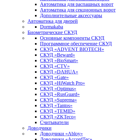
Автоматика для распашных ворот
Автоматика для секционных ворот
Дополнительные аксессуары
Автоматика для дверей
Dormakaba
Биометрические СКУД
Основные компоненты СКУД
Программное обеспечение СКУД
СКУД «ADVENT BIOTECH»
СКУД «Beward»
СКУД «BioSmart»
СКУД «CTV»
СКУД «DAHUA»
СКУД «Gate»
СКУД «HiWatch Pro»
СКУД «Optimus»
СКУД «RusGuard»
СКУД «Suprema»
СКУД «Tantos»
СКУД «TEMID»
СКУД «ZKTeco»
Считыватели
Доводчики
Доводчики «Abloy»
Доводчики «AccordTec»