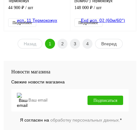
Термокожух
(60м/60°) Термокожух
взрывозащищенный
взрывозащищенный с ИК
44 900 ₽
/ шт
148 000 ₽
/ шт
подсветкой
Подробнее
Подробнее
Назад
1
2
3
4
Вперед
Новости магазина
Свежие новости магазина
Подписаться
Я согласен на
обработку персональных данных.
*