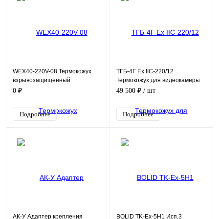
WEX40-220V-08 Термокожух
ТГБ-4Г Ex IIC-220/12
взрывозащищенный
Термокожух для видеокамеры
взрывозащищенный
0 ₽
49 500 ₽
/ шт
Подробнее
Подробнее
АК-У Адаптер крепления
BOLID TK-Ex-5H1 Исп.3