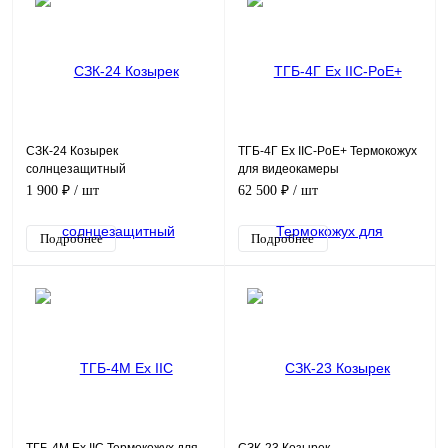
СЗК-24 Козырек
ТГБ-4Г Ex IIC-PoE+ Термокожух
солнцезащитный
для видеокамеры
взрывозащищенный
1 900 ₽
/ шт
62 500 ₽
/ шт
Подробнее
Подробнее