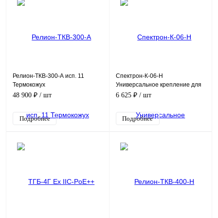
Релион-ТКВ-300-А исп. 11
Спектрон-К-06-Н
Термокожух
Универсальное крепление для
взрывозащищенный
монтажа извещателей
48 900 ₽
/ шт
6 625 ₽
/ шт
Спектрон и термокожухов
Релион
Подробнее
Подробнее