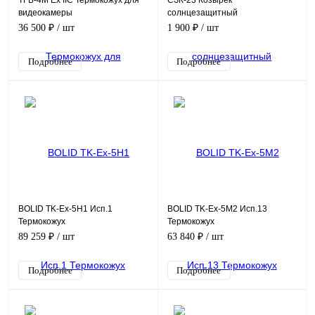
ТГБ-4М Ex IIC Термокожух для
СЗК-23 Козырек
видеокамеры
солнцезащитный
взрывозащищенный
36 500 ₽
/ шт
1 900 ₽
/ шт
Подробнее
Подробнее
BOLID TK-Ex-5H1 Исп.1
BOLID TK-Ex-5M2 Исп.13
Термокожух
Термокожух
взрывозащищенный
взрывозащищенный
89 259 ₽
/ шт
63 840 ₽
/ шт
Подробнее
Подробнее