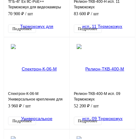
ТГБ-4Г Ex IIC-PoE++
Релион-ТКВ-400-Н исп. 11
Термокожух для видеокамеры
Термокожух
взрывозащищенный
взрывозащищенный
70 900 ₽
/ шт
83 600 ₽
/ шт
Подробнее
Подробнее
Спектрон-К-06-М
Релион-ТКВ-400-М исп. 09
Универсальное крепление для
Термокожух
монтажа извещателей
взрывозащищенный
3 960 ₽
/ шт
52 200 ₽
/ шт
Спектрон и термокожухов
Релион
Подробнее
Подробнее