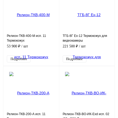
Релион-ТКВ-400-М исп. 11
ТГБ-8Г Ex-12 Термокожух для
Термокожух
видеокамеры
взрывозащищенный
взрывозащищенный
53 900 ₽
/ шт
221 500 ₽
/ шт
Подробнее
Подробнее
Релион-ТКВ-200-А исп. 11
Релион-ТКВ-ВО-ИК-Exd исп. 02