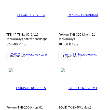
ТГБ-4Г ТВ Ех IIC- 24/12
Релион-ТКВ-300-М исп. 11
Термокожух для тепловизора
Термокожух
взрывозащищенный
взрывозащищенный
579 700 ₽
/ шт
48 400 ₽
/ шт
Подробнее
Подробнее
Релион-ТКВ-200-А исп. 01
BOLID TK-Ex-5M1 Исп.1