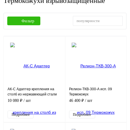
Термокожухи взрывозащищенные
популярности
Фильтр
АК-С Адаптер крепления на
Релион-ТКВ-300-А исп. 09
столб из нержавеющей стали
Термокожух
(D110-150 мм, >150 мм по спец.
взрывозащищенный
10 080 ₽
/ шт
46 400 ₽
/ шт
заказу)
Подробнее
Подробнее