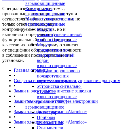
взрывозащищенные
Специализированные системы,
Коммутаторы
призванные контролировать доступ и
взрывозащищенные
осуществлять общее управление им, не
Модули пожаротушения
только отвечают за охрану
взрывозащищенные
контролируемых объектов, но и
Модули
выполняют определенный
пожаротушения пеной
функциональный набор. При этом
взрывозащищенные
качество их работы напрямую зависит
Модули
от специфики оборудования и точности
пожаротушения
в соблюдении последовательности
тонкораспыленной
установки.
водой
взрывозащищенные
Главная страница
Модули порошкового
•
пожаротушения
Средства и системы контроля и управления доступом
взрывозащищенные
•
Устройства сигнально-
Замки и электромеханические защелки
пусковые
•
взрывозащищенные
Замки электромагнитные без электроники
Оборудование СКУД
•
взрывозащищенное
Замки электромагнитные «Alarmico»
Аксессуары
•
Приборы
Замки электромагнитные «Alarmico»
Считыватели
•
Считыватели