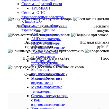
Система обратной связи
ТРОМБОН
Система ОПС
взрывоопасных объектов
«Ладога-Ex»
Системы видеонаблюдения
Аккуратно упакуем хрупкие
Бесплатн
взрывозащищенные
товары
покупке
AHD-видеокамеры
AHD-телекамеры
Весь ассортимент
Подарки при зака
AHD-телекамеры
сертифицирован
рублей
взрывозащищенные
IP-видеокамеры
IP-телекамеры
Принимаем заказы на сайте
Проф
IP-телекамеры
круглосуточно
взрывозащищенные
Мониторы
взрывозащищенные
Супер срочная доставка в
Мультиформатные
течение 2х часов
видеокамеры
Мультиформатные
телекамеры
Сетевые коммутаторы
с РоЕ
взрывозащищенные
Термокожухи