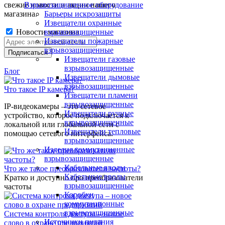
свежие новости и акции нашего
Взрывозащищенное оборудование
магазина.
Барьеры искрозащиты
Извещатели охранные
Новости магазина
взрывозащищенные
Извещатели пожарные
взрывозащищенные
Извещатели газовые
взрывозащищенные
Блог
Извещатели дымовые
взрывозащищенные
Что такое IP камера?
Извещатели пламени
взрывозащищенные
IP-видеокамеры – это сетевое
Извещатели ручные
устройство, которое подключается к
взрывозащищенные
локальной или глобальной сети с
Извещатели тепловые
помощью сетевого интерфейса.
взрывозащищенные
Изделия коммутационные
взрывозащищенные
Кабельные вводы
Что же такое преобразователи частоты?
Кабельные вводы
Кратко и доступно про преобразователи
взрывозащищенные
частоты
Коробки
коммутационные
взрывозащищенные
Система контроля доступа – новое
Источники питания
слово в охране предприятий