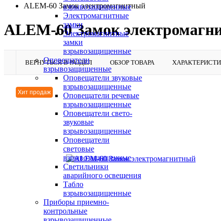
ALEM-60 Замок электромагнитный
взрывозащищенные
Электромагнитные
замки
ALEM-60 Замок электромагн
Электромагнитные
замки
взрывозащищенные
Оповещатели
ВЕРНУТЬСЯ В РАЗДЕЛ
ОБЗОР ТОВАРА
ХАРАКТЕРИСТ
взрывозащищенные
Оповещатели звуковые
взрывозащищенные
Хит продаж
Оповещатели речевые
взрывозащищенные
Оповещатели свето-
звуковые
взрывозащищенные
Оповещатели
световые
взрывозащищенные
Светильники
аварийного освещения
Табло
взрывозащищенные
Приборы приемно-
контрольные
взрывозащищенные