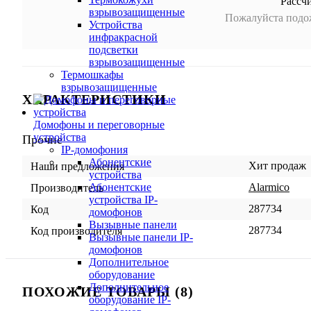
Рассч
взрывозащищенные
Пожалуйста подож
Устройства
инфракрасной
подсветки
взрывозащищенные
Термошкафы
взрывозащищенные
ХАРАКТЕРИСТИКИ
Домофоны и переговорные
устройства
Прочие
IP-домофония
Абонентские
Хит продаж
Наши предложения
устройства
Alarmico
Абонентские
Производитель
устройства IP-
287734
Код
домофонов
Вызывные панели
287734
Код производителя
Вызывные панели IP-
домофонов
Дополнительное
оборудование
Дополнительное
ПОХОЖИЕ ТОВАРЫ (8)
оборудование IP-