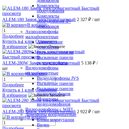
домофонов
Комплекты
Быстрый
оборудования
просмотр
Комплекты
ALEM-180 Замок электромагнитный
2 327 ₽
/ шт
оборудования IP-
В корзину
домофонов
Аудиодомофоны
Подробнее
малоабонентные
Купить в 1 клик
Сравнение
Абонентские
В избранное
Звоните
устройства
Вызывные панели
Быстрый просмотр
Вызывные панели
аудиодомофона
ALEM-280W Замок электромагнитный
5 138 ₽
/
Видеодомофоны
шт
малоабонентные
В корзину
Видеодомофоны JVS
Вызывные панели
Подробнее
Вызывные панели
Купить в 1 клик
Сравнение
видеодомофонов
В избранное
Звоните
Мониторы
Быстрый
видеодомофонов
просмотр
Видеодомофоны с WIFI
ALEM-280 Замок электромагнитный
2 922 ₽
/ шт
Домофоны координатные
В корзину
Блоки коммутации
Видео
Подробнее