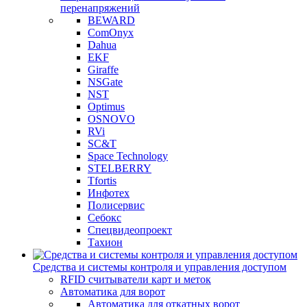
перенапряжений
BEWARD
ComOnyx
Dahua
EKF
Giraffe
NSGate
NST
Optimus
OSNOVO
RVi
SC&T
Space Technology
STELBERRY
Tfortis
Инфотех
Полисервис
Себокс
Спецвидеопроект
Тахион
Средства и системы контроля и управления доступом
RFID считыватели карт и меток
Автоматика для ворот
Автоматика для откатных ворот