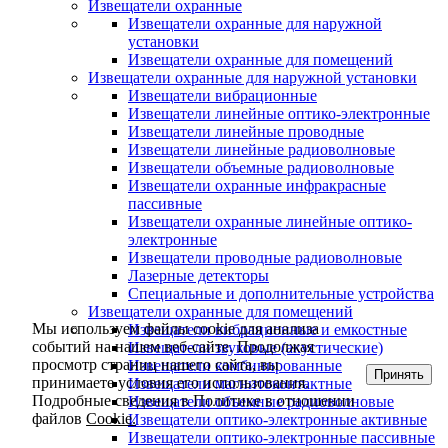
Извещатели охранные
Извещатели охранные для наружной
установки
Извещатели охранные для помещений
Извещатели охранные для наружной установки
Извещатели вибрационные
Извещатели линейные оптико-электронные
Извещатели линейные проводные
Извещатели линейные радиоволновые
Извещатели объемные радиоволновые
Извещатели охранные инфракрасные
пассивные
Извещатели охранные линейные оптико-
электронные
Извещатели проводные радиоволновые
Лазерные детекторы
Специальные и дополнительные устройства
Извещатели охранные для помещений
Мы используем файлы cookie для анализа
Извещатели вибрационные и емкостные
событий на нашем веб-сайте. Продолжая
Извещатели звуковые (акустические)
просмотр страниц нашего сайта, вы
Извещатели комбинированные
Принять
принимаете условия его использования.
Извещатели магнитоконтактные
Подробные сведения в Политике в отношении
Извещатели объемные радиоволновые
файлов
Cookie.
Извещатели оптико-электронные активные
Извещатели оптико-электронные пассивные