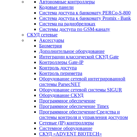
Автономные контроллеры
Кодовые панели
Система доступа к банкомату PERCo-S-800
Система доступа к банкомату Promix - Bank
Система на радиобрелоках
Системы доступа по GSM-каналу
СКУД сетевые
Аксессуары
Биометрия
Дополнительное оборудование
Интеграции классической СКУД Gate
Контроллеры Gate-IP
Контроль доступа
Контроль периметра
Оборудование сетевой интегрированной
системы ParsecNET
Оборудование сетевой системы SIGUR
Оборудование СКУД
Программное обеспечение
Программное обеспечение Timex
Программное обеспечение;Средства и
системы контроля и управления доступом
Сетевые (IP) контроллеры
Системное оборудование
СКУД «ADVENT BIOTECH»