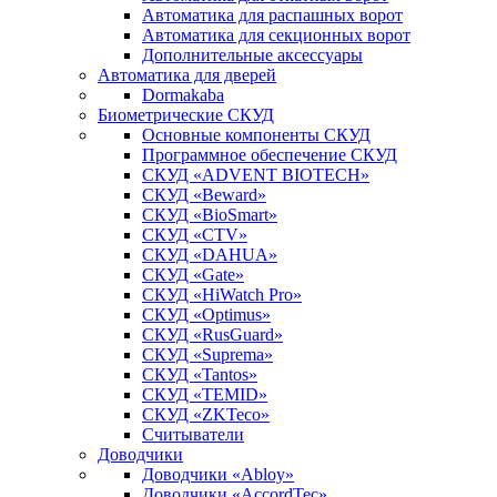
Автоматика для распашных ворот
Автоматика для секционных ворот
Дополнительные аксессуары
Автоматика для дверей
Dormakaba
Биометрические СКУД
Основные компоненты СКУД
Программное обеспечение СКУД
СКУД «ADVENT BIOTECH»
СКУД «Beward»
СКУД «BioSmart»
СКУД «CTV»
СКУД «DAHUA»
СКУД «Gate»
СКУД «HiWatch Pro»
СКУД «Optimus»
СКУД «RusGuard»
СКУД «Suprema»
СКУД «Tantos»
СКУД «TEMID»
СКУД «ZKTeco»
Считыватели
Доводчики
Доводчики «Abloy»
Доводчики «AccordTec»