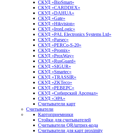
СКУД «BioSmart»
СКУД «CARDDEX»
СКУД «DAHUA»
СКУД «Gate»
СКУД «Hikvision»
СКУД «IronLogic»
СКУД «PAL Electronics Systems Ltd»
СКУД «Parsec»
СКУД «PERCo-S-20»
СКУД «Promix»
СКУД «ProxWay»
СКУД «RusGuard»
СКУД «SIGUR»
СКУД «Smartec»
СКУД «TRASSIR»
СКУД «ZKTeco»
СКУД «РЕВЕРС»
СКУД «Сибирский Арсенал»
СКУД «ЭРА»
Считыватели карт
Считыватели
Картоприемники
Стойки для считывателей
Считыватели QR/штрих-кода
Считыватели для карт proximity