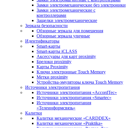
Замки электромеханические без электроники
Замки электромеханические с
контроллерами
Защелки электромеханические
Зеркала безопасности
Обзорные зеркала для помещения
Обзорные зеркала уличные
Идентификаторы
Smart-карты
Smart-карты iCLASS
Аксессуары для карт proximitу
Брелоки proximity
Карты Proximity
Ключи электронные Touch Memory
Метки proximity
Устройства-эмуляторы ключа Touch Memory
Источники электропитания
Источники электропитания «AccordTec»
Источники электропитания «Smartec»
Источники электропитания
«Телеинформсвязь»
Калитки
Калитки механические «CARDDEX»
Калитки механические «Praktika»