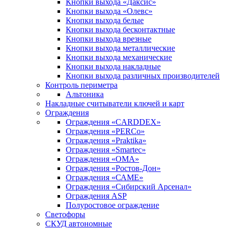
Кнопки выхода «Даксис»
Кнопки выхода «Олевс»
Кнопки выхода белые
Кнопки выхода бесконтактные
Кнопки выхода врезные
Кнопки выхода металлические
Кнопки выхода механические
Кнопки выхода накладные
Кнопки выхода различных производителей
Контроль периметра
Альтоника
Накладные считыватели ключей и карт
Ограждения
Ограждения «CARDDEX»
Ограждения «PERCo»
Ограждения «Praktika»
Ограждения «Smartec»
Ограждения «ОМА»
Ограждения «Ростов-Дон»
Ограждения «САМЕ»
Ограждения «Сибирский Арсенал»
Ограждения ASP
Полуростовое ограждение
Светофоры
СКУД автономные