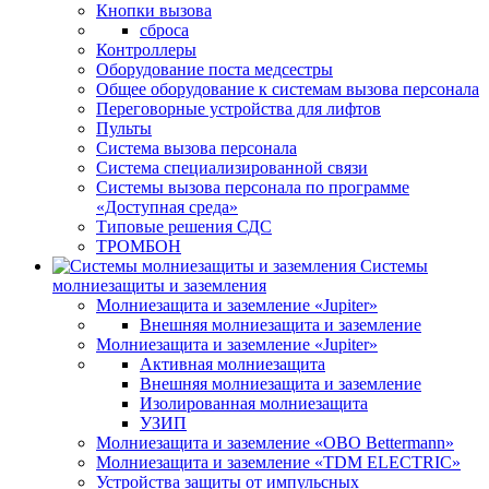
Кнопки вызова
сброса
Контроллеры
Оборудование поста медсестры
Общее оборудование к системам вызова персонала
Переговорные устройства для лифтов
Пульты
Система вызова персонала
Система специализированной связи
Системы вызова персонала по программе
«Доступная среда»
Типовые решения СДС
ТРОМБОН
Системы
молниезащиты и заземления
Молниезащита и заземление «Jupiter»
Внешняя молниезащита и заземление
Молниезащита и заземление «Jupiter»
Активная молниезащита
Внешняя молниезащита и заземление
Изолированная молниезащита
УЗИП
Молниезащита и заземление «OBO Bettermann»
Молниезащита и заземление «TDM ЕLECTRIC»
Устройства защиты от импульсных