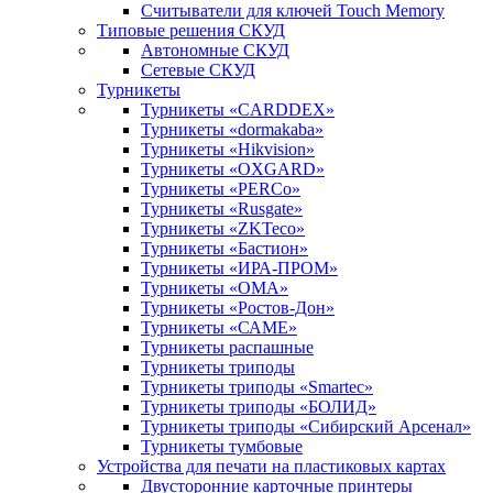
Считыватели для ключей Touch Memory
Типовые решения СКУД
Автономные СКУД
Сетевые СКУД
Турникеты
Турникеты «CARDDEX»
Турникеты «dormakaba»
Турникеты «Hikvision»
Турникеты «OXGARD»
Турникеты «PERCo»
Турникеты «Rusgate»
Турникеты «ZKTeco»
Турникеты «Бастион»
Турникеты «ИРА-ПРОМ»
Турникеты «ОМА»
Турникеты «Ростов-Дон»
Турникеты «САМЕ»
Турникеты распашные
Турникеты триподы
Турникеты триподы «Smartec»
Турникеты триподы «БОЛИД»
Турникеты триподы «Сибирский Арсенал»
Турникеты тумбовые
Устройства для печати на пластиковых картах
Двусторонние карточные принтеры