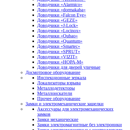
Доводчики «Alarmico»
Доводчики «dormakaba»
Доводчики «Falcon Eye»
Доводчики «GEZE»
Доводчики «J-Lock»
Доводчики «Locinox»
Доводчики «Oubao»
Доводчики «Quantum»
Доводчики «Smartec»
Доводчики «SPRUT»
Доводчики «VIZIT»
Доводчики «НОРА-М»
Доводчики для дверей уличные
Досмотровое оборудование
Инспекционные зеркала
Локализаторы взрыва
Металлодетекторы
Металлоискатели
Прочее оборудование
Замки и электромеханические защелки
Аксессуары для электромеханических
замков
Замки механические
Замки электромагнитные без электроники
Замки электромагнитные с контроллерами