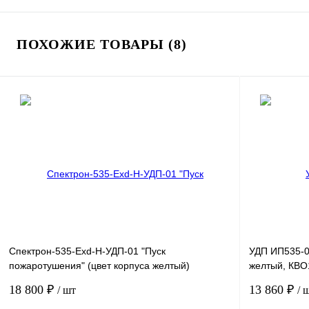
ПОХОЖИЕ ТОВАРЫ (8)
Спектрон-535-Exd-Н-УДП-01 "Пуск
УДП ИП535-0
пожаротушения" (цвет корпуса желтый)
желтый, КВО
Устройство дистанционного пуска
пуска взрыв
18 800 ₽
13 860 ₽
/ шт
/ 
взрывозащищенное