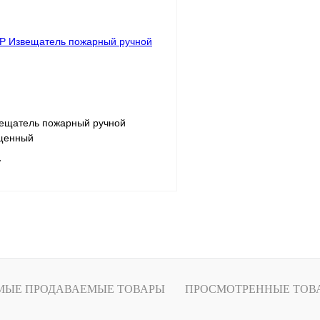
лик
Сравнение
Купить в 1 клик
Звоните
В избранное
ещатель пожарный ручной
щенный
т
В корзину
лик
Сравнение
Звоните
МЫЕ ПРОДАВАЕМЫЕ ТОВАРЫ
ПРОСМОТРЕННЫЕ ТОВ