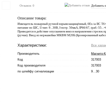
Отзывов: 0
Добавить 
Описание товара:
Извещатель пожарный ручной взрывозащищённый, 0Ex ia IIC T6 G
питание по ШС, U-пит. 9...30В, I-потр. 50мкА, IP66/67, tраб.-55..
Приводится в действие опусканием вниз в направлении стрелок п
(ручки). Ввод из нержавейки МКВМ М20Б (Бронированный кабел
Характеристики:
Все хара
Производитель
Магнито-К
Код
317003
Код производителя
317003
по шлейфу сигнализации
9…30