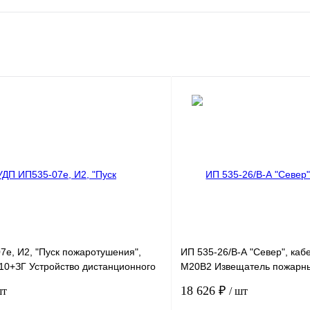
7е, И2, "Пуск пожаротушения",
ИП 535-26/В-А "Север", ка
10+ЗГ Устройство дистанционного
М20В2 Извещатель пожарн
озащищенное
взрывозащищённый
18 626 ₽
шт
/ шт