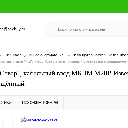
op@secbuy.ru
•
•
Взрывозащищенное оборудование
Извещатели пожарные взрыво
кабельный ввод МКВМ М20В Извещатель пожарный ручной взрывозащищённы
"Север", кабельный ввод МКВМ М20В Изве
ищённый
СТИКИ
ПОХОЖИЕ ТОВАРЫ