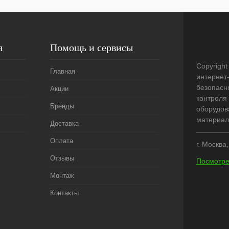
я
Помощь и сервисы
Copyright
Главная
интернет
безопасн
Акции
контроля 
Бренды
оборудов
материал
Доставка
Оплата
г. Москва
Отзывы
Посмотре
Монтаж
Контакты