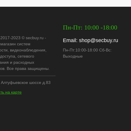
Пн-Пт: 10:00 -18:00
 2017-2023 © secbuy.ru -
Email:
shop@secbuy.ru
-магазин систем
ости, видеонаблюдения,
Пн-Пт:10:00-18:00 Сб-Вс:
доступа, сетевого
Выходные
ания и расходных
ов. Все права защищены.
, Алтуфьевское шоссе д.83
ть на карте