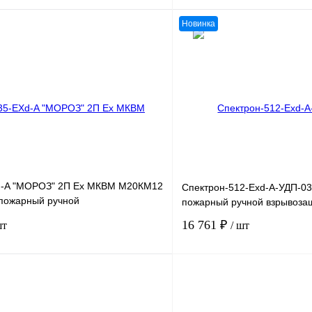
Новинка
В корзину
лик
Сравнение
Купить в 1 клик
Звоните
В избранное
d-A "МОРОЗ" 2П Ex МКВМ М20КМ12
Спектрон-512-Exd-А-УДП-03
пожарный ручной
пожарный ручной взрывоз
щённый
16 761 ₽
шт
/ шт
В корзину