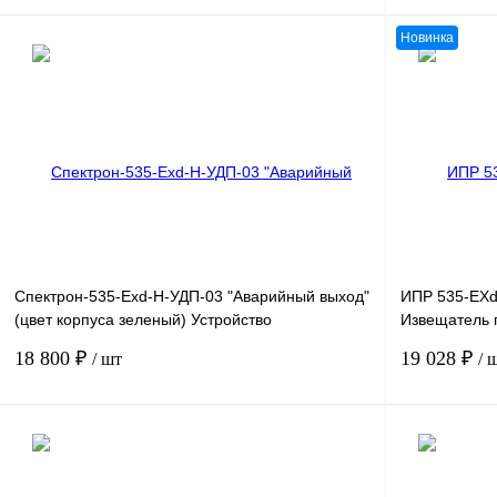
Новинка
В корзину
Купить в 1 клик
Сравнение
Купить в 1 к
В избранное
Звоните
В избранное
Спектрон-535-Exd-Н-УДП-03 "Аварийный выход"
ИПР 535-EX
(цвет корпуса зеленый) Устройство
Извещатель 
дистанционного пуска взрывозащищенное
взрывозащи
18 800 ₽
19 028 ₽
/ шт
/ 
В корзину