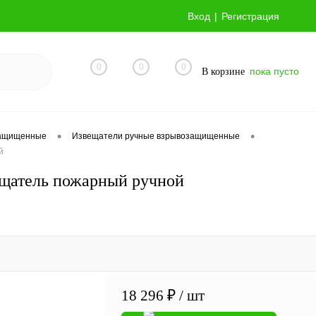
Вход
Регистрация
0
0
0
пока пусто
В корзине
•
•
защищенные
Извещатели ручные взрывозащищенные
й
щатель пожарный ручной
18 296 ₽
/ шт