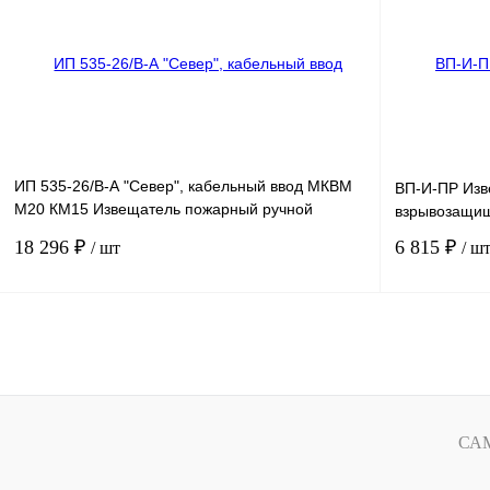
Купить в 1 клик
Сравнение
Купить в 1 к
В избранное
Звоните
В избранное
ИП 535-26/В-А "Север", кабельный ввод МКВМ
ВП-И-ПР Изв
М20 КМ15 Извещатель пожарный ручной
взрывозащи
взрывозащищённый
18 296 ₽
6 815 ₽
/ шт
/ ш
В корзину
Купить в 1 клик
Сравнение
Купить в 1 к
В избранное
Звоните
В избранное
СА