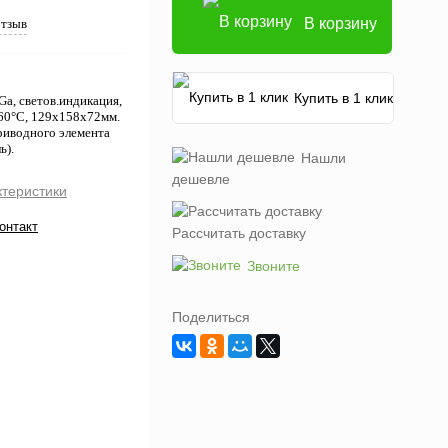
В корзину
отзыв
Купить в 1 клик
a, светов.индикация,
.+60°С, 129x158x72мм.
риводного элемента
ь).
Нашли
дешевле
ктеристики
онтакт
Рассчитать доставку
Звоните
Поделиться