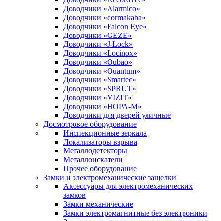
Доводчики «Alarmico»
Доводчики «dormakaba»
Доводчики «Falcon Eye»
Доводчики «GEZE»
Доводчики «J-Lock»
Доводчики «Locinox»
Доводчики «Oubao»
Доводчики «Quantum»
Доводчики «Smartec»
Доводчики «SPRUT»
Доводчики «VIZIT»
Доводчики «НОРА-М»
Доводчики для дверей уличные
Досмотровое оборудование
Инспекционные зеркала
Локализаторы взрыва
Металлодетекторы
Металлоискатели
Прочее оборудование
Замки и электромеханические защелки
Аксессуары для электромеханических
замков
Замки механические
Замки электромагнитные без электроники