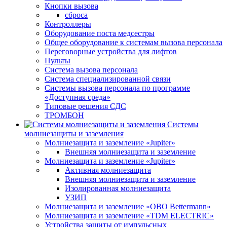
Кнопки вызова
сброса
Контроллеры
Оборудование поста медсестры
Общее оборудование к системам вызова персонала
Переговорные устройства для лифтов
Пульты
Система вызова персонала
Система специализированной связи
Системы вызова персонала по программе
«Доступная среда»
Типовые решения СДС
ТРОМБОН
Системы
молниезащиты и заземления
Молниезащита и заземление «Jupiter»
Внешняя молниезащита и заземление
Молниезащита и заземление «Jupiter»
Активная молниезащита
Внешняя молниезащита и заземление
Изолированная молниезащита
УЗИП
Молниезащита и заземление «OBO Bettermann»
Молниезащита и заземление «TDM ЕLECTRIC»
Устройства защиты от импульсных