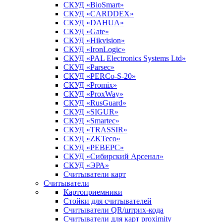
СКУД «BioSmart»
СКУД «CARDDEX»
СКУД «DAHUA»
СКУД «Gate»
СКУД «Hikvision»
СКУД «IronLogic»
СКУД «PAL Electronics Systems Ltd»
СКУД «Parsec»
СКУД «PERCo-S-20»
СКУД «Promix»
СКУД «ProxWay»
СКУД «RusGuard»
СКУД «SIGUR»
СКУД «Smartec»
СКУД «TRASSIR»
СКУД «ZKTeco»
СКУД «РЕВЕРС»
СКУД «Сибирский Арсенал»
СКУД «ЭРА»
Считыватели карт
Считыватели
Картоприемники
Стойки для считывателей
Считыватели QR/штрих-кода
Считыватели для карт proximity