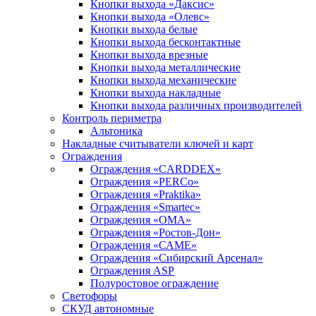
Кнопки выхода «Даксис»
Кнопки выхода «Олевс»
Кнопки выхода белые
Кнопки выхода бесконтактные
Кнопки выхода врезные
Кнопки выхода металлические
Кнопки выхода механические
Кнопки выхода накладные
Кнопки выхода различных производителей
Контроль периметра
Альтоника
Накладные считыватели ключей и карт
Ограждения
Ограждения «CARDDEX»
Ограждения «PERCo»
Ограждения «Praktika»
Ограждения «Smartec»
Ограждения «ОМА»
Ограждения «Ростов-Дон»
Ограждения «САМЕ»
Ограждения «Сибирский Арсенал»
Ограждения ASP
Полуростовое ограждение
Светофоры
СКУД автономные