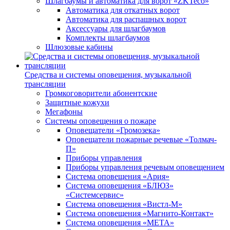
Шлагбаумы и автоматика для ворот «ZKTeco»
Автоматика для откатных ворот
Автоматика для распашных ворот
Аксессуары для шлагбаумов
Комплекты шлагбаумов
Шлюзовые кабины
Средства и системы оповещения, музыкальной
трансляции
Громкоговорители абонентские
Защитные кожухи
Мегафоны
Системы оповещения о пожаре
Оповещатели «Громозека»
Оповещатели пожарные речевые «Толмач-
П»
Приборы управления
Приборы управления речевым оповещением
Система оповещения «Ария»
Система оповещения «БЛЮЗ»
«Системсервис»
Система оповещения «Вистл-М»
Система оповещения «Магнито-Контакт»
Система оповещения «МЕТА»