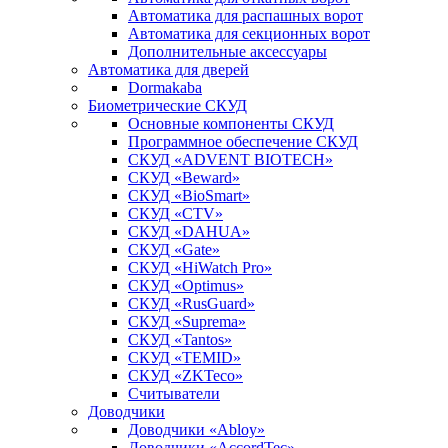
Автоматика для распашных ворот
Автоматика для секционных ворот
Дополнительные аксессуары
Автоматика для дверей
Dormakaba
Биометрические СКУД
Основные компоненты СКУД
Программное обеспечение СКУД
СКУД «ADVENT BIOTECH»
СКУД «Beward»
СКУД «BioSmart»
СКУД «CTV»
СКУД «DAHUA»
СКУД «Gate»
СКУД «HiWatch Pro»
СКУД «Optimus»
СКУД «RusGuard»
СКУД «Suprema»
СКУД «Tantos»
СКУД «TEMID»
СКУД «ZKTeco»
Считыватели
Доводчики
Доводчики «Abloy»
Доводчики «AccordTec»