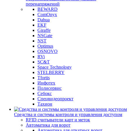
перенапряжений
BEWARD
ComOnyx
Dahua
EKF
Giraffe
NSGate
NST
Optimus
OSNOVO
RVi
SC&T
Space Technology
STELBERRY
Tfortis
Инфотех
Полисервис
Себокс
Спецвидеопроект
Тахион
Средства и системы контроля и управления доступом
RFID считыватели карт и меток
Автоматика для ворот
Автоматика для откатных ворот