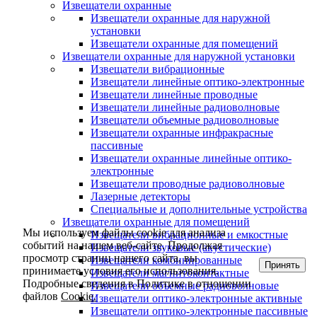
Извещатели охранные
Извещатели охранные для наружной
установки
Извещатели охранные для помещений
Извещатели охранные для наружной установки
Извещатели вибрационные
Извещатели линейные оптико-электронные
Извещатели линейные проводные
Извещатели линейные радиоволновые
Извещатели объемные радиоволновые
Извещатели охранные инфракрасные
пассивные
Извещатели охранные линейные оптико-
электронные
Извещатели проводные радиоволновые
Лазерные детекторы
Специальные и дополнительные устройства
Извещатели охранные для помещений
Мы используем файлы cookie для анализа
Извещатели вибрационные и емкостные
событий на нашем веб-сайте. Продолжая
Извещатели звуковые (акустические)
просмотр страниц нашего сайта, вы
Извещатели комбинированные
Принять
принимаете условия его использования.
Извещатели магнитоконтактные
Подробные сведения в Политике в отношении
Извещатели объемные радиоволновые
файлов
Cookie.
Извещатели оптико-электронные активные
Извещатели оптико-электронные пассивные