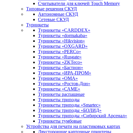
Считыватели для ключей Touch Memory
Типовые решения СКУД
Автономные СКУД
Сетевые СКУД
Турникеты
Турникеты «CARDDEX»
Турникеты «dormakaba»
Турникеты «Hikvision»
Турникеты «OXGARD»
Турникеты «PERCo»
Турникеты «Rusgate»
Турникеты «ZKTeco»
Турникеты «Бастион»
Турникеты «ИРА-ПРОМ»
Турникеты «ОМА»
Турникеты «Ростов-Дон»
Турникеты «САМЕ»
Турникеты распашные
Турникеты триподы
Турникеты триподы «Smartec»
Турникеты триподы «БОЛИД»
Турникеты триподы «Сибирский Арсенал»
Турникеты тумбовые
Устройства для печати на пластиковых картах
Двусторонние карточные принтеры