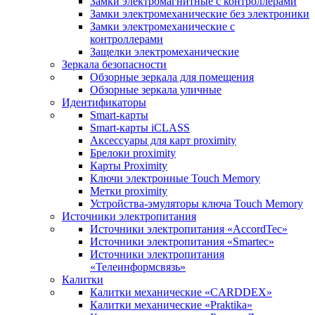
Замки электромагнитные с контроллерами
Замки электромеханические без электроники
Замки электромеханические с
контроллерами
Защелки электромеханические
Зеркала безопасности
Обзорные зеркала для помещения
Обзорные зеркала уличные
Идентификаторы
Smart-карты
Smart-карты iCLASS
Аксессуары для карт proximitу
Брелоки proximity
Карты Proximity
Ключи электронные Touch Memory
Метки proximity
Устройства-эмуляторы ключа Touch Memory
Источники электропитания
Источники электропитания «AccordTec»
Источники электропитания «Smartec»
Источники электропитания
«Телеинформсвязь»
Калитки
Калитки механические «CARDDEX»
Калитки механические «Praktika»