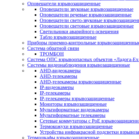
Оповещатели взрывозащищенные
Оповещатели звуковые взрывозащищенные
Оповещатели речевые взрывозащищенные
Оповещатели свето-звуковые взрывозащищен
Оповещатели световые взрывозащищенные
Светильники аварийного освещения
Табло взрывозащищенные
Приборы приемно-контрольные взрывозащищенны
Система обратной связи
ТРОМБОН
Система ОПС взрывоопасных объектов «Ладога-Ex
Системы видеонаблюдения взрывозащищенные
AHD-видеокамеры
AHD-телекамеры
AHD-телекамеры взрывозащищенные
IP-видеокамеры
IP-телекамеры
IP-телекамеры взрывозащищенные
Мониторы взрывозащищенные
Мультиформатные видеокамеры
Мультиформатные телекамеры
Сетевые коммутаторы с РоЕ взрывозащищен
Термокожухи взрывозащищенные
Устройства инфракрасной подсветки взрыво
Термошкафы взрывозащищенные