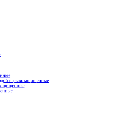
е
енные
одой взрывозащищенные
озащищенные
щенные