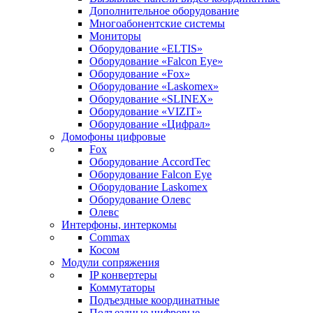
Дополнительное оборудование
Многоабонентские системы
Мониторы
Оборудование «ELTIS»
Оборудование «Falcon Eye»
Оборудование «Fox»
Оборудование «Laskomex»
Оборудование «SLINEX»
Оборудование «VIZIT»
Оборудование «Цифрал»
Домофоны цифровые
Fox
Оборудование AccordTec
Оборудование Falcon Eye
Оборудование Laskomex
Оборудование Олевс
Олевс
Интерфоны, интеркомы
Commax
Косом
Модули сопряжения
IP конвертеры
Коммутаторы
Подъездные координатные
Подъездные цифровые