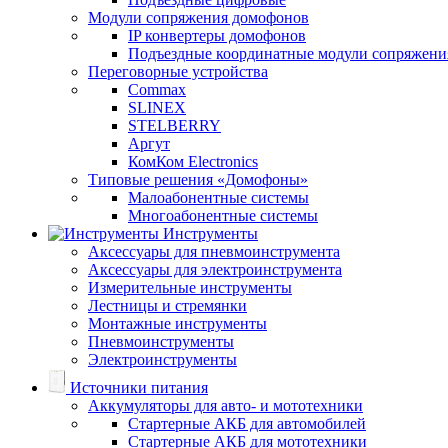
Модули сопряжения домофонов
IP конвертеры домофонов
Подъездные координатные модули сопряжени
Переговорные устройства
Commax
SLINEX
STELBERRY
Аргут
КомКом Electronics
Типовые решения «Домофоны»
Малоабонентные системы
Многоабонентные системы
Инструменты
Аксессуары для пневмоинструмента
Аксессуары для электроинструмента
Измерительные инструменты
Лестницы и стремянки
Монтажные инструменты
Пневмоинструменты
Электроинструменты
Источники питания
Аккумуляторы для авто- и мототехники
Стартерные АКБ для автомобилей
Стартерные АКБ для мототехники