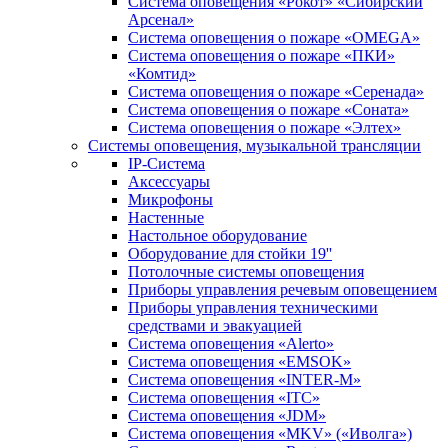
Система оповещения «Рокот» «Сибирский
Арсенал»
Система оповещения о пожаре «OMEGA»
Система оповещения о пожаре «ПКИ»
«Комтид»
Система оповещения о пожаре «Серенада»
Система оповещения о пожаре «Соната»
Система оповещения о пожаре «Элтех»
Системы оповещения, музыкальной трансляции
IP-Система
Аксессуары
Микрофоны
Настенные
Настольное оборудование
Оборудование для стойки 19''
Потолочные системы оповещения
Приборы управления речевым оповещением
Приборы управления техническими
средствами и эвакуацией
Система оповещения «Alerto»
Система оповещения «EMSOK»
Система оповещения «INTER-M»
Система оповещения «ITC»
Система оповещения «JDM»
Система оповещения «MKV» («Иволга»)