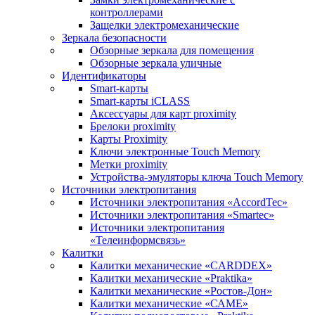
контроллерами
Защелки электромеханические
Зеркала безопасности
Обзорные зеркала для помещения
Обзорные зеркала уличные
Идентификаторы
Smart-карты
Smart-карты iCLASS
Аксессуары для карт proximitу
Брелоки proximity
Карты Proximity
Ключи электронные Touch Memory
Метки proximity
Устройства-эмуляторы ключа Touch Memory
Источники электропитания
Источники электропитания «AccordTec»
Источники электропитания «Smartec»
Источники электропитания
«Телеинформсвязь»
Калитки
Калитки механические «CARDDEX»
Калитки механические «Praktika»
Калитки механические «Ростов-Дон»
Калитки механические «САМЕ»