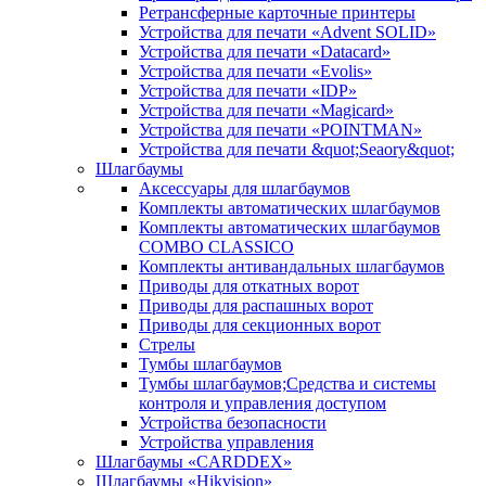
Ретрансферные карточные принтеры
Устройства для печати «Advent SOLID»
Устройства для печати «Datacard»
Устройства для печати «Evolis»
Устройства для печати «IDP»
Устройства для печати «Magicard»
Устройства для печати «POINTMAN»
Устройства для печати &quot;Seaory&quot;
Шлагбаумы
Аксессуары для шлагбаумов
Комплекты автоматических шлагбаумов
Комплекты автоматических шлагбаумов
COMBO CLASSICO
Комплекты антивандальных шлагбаумов
Приводы для откатных ворот
Приводы для распашных ворот
Приводы для секционных ворот
Стрелы
Тумбы шлагбаумов
Тумбы шлагбаумов;Средства и системы
контроля и управления доступом
Устройства безопасности
Устройства управления
Шлагбаумы «CARDDEX»
Шлагбаумы «Hikvision»