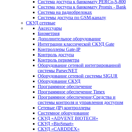
Система доступа к банкомату PERCo-S-800
Система доступа к банкомату Promix - Bank
Система на радиобрелоках
Системы доступа по GSM-каналу
СКУД сетевые
Аксессуары
Биометрия
Дополнительное оборудование
Интеграции классической СКУД Gate
Контроллеры Gate-IP
Контроль доступа
Контроль периметра
Оборудование сетевой интегрированной
системы ParsecNET
Оборудование сетевой системы SIGUR
Оборудование СКУД
Программное обеспечение
Программное обеспечение Timex
Программное обеспечение;Средства и
системы контроля и управления доступом
Сетевые (IP) контроллеры
Системное оборудование
СКУД «ADVENT BIOTECH»
СКУД «BioSmart»
СКУД «CARDDEX»