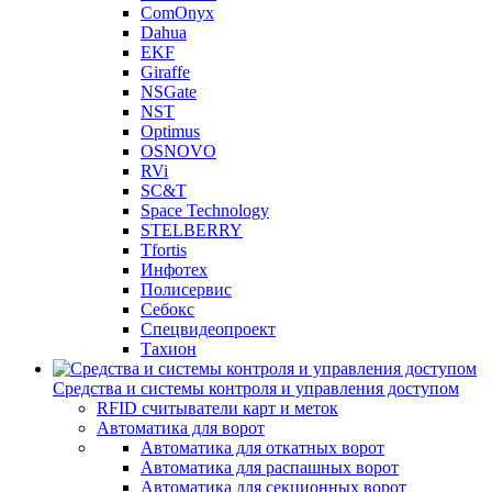
ComOnyx
Dahua
EKF
Giraffe
NSGate
NST
Optimus
OSNOVO
RVi
SC&T
Space Technology
STELBERRY
Tfortis
Инфотех
Полисервис
Себокс
Спецвидеопроект
Тахион
Средства и системы контроля и управления доступом
RFID считыватели карт и меток
Автоматика для ворот
Автоматика для откатных ворот
Автоматика для распашных ворот
Автоматика для секционных ворот