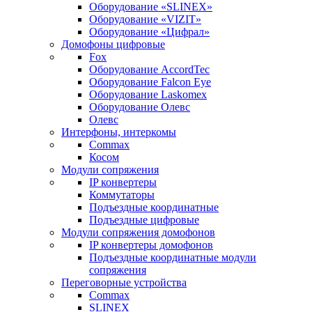
Оборудование «SLINEX»
Оборудование «VIZIT»
Оборудование «Цифрал»
Домофоны цифровые
Fox
Оборудование AccordTec
Оборудование Falcon Eye
Оборудование Laskomex
Оборудование Олевс
Олевс
Интерфоны, интеркомы
Commax
Косом
Модули сопряжения
IP конвертеры
Коммутаторы
Подъездные координатные
Подъездные цифровые
Модули сопряжения домофонов
IP конвертеры домофонов
Подъездные координатные модули
сопряжения
Переговорные устройства
Commax
SLINEX