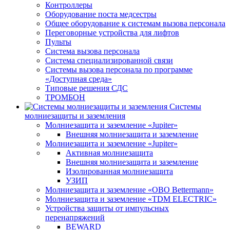
Контроллеры
Оборудование поста медсестры
Общее оборудование к системам вызова персонала
Переговорные устройства для лифтов
Пульты
Система вызова персонала
Система специализированной связи
Системы вызова персонала по программе
«Доступная среда»
Типовые решения СДС
ТРОМБОН
Системы
молниезащиты и заземления
Молниезащита и заземление «Jupiter»
Внешняя молниезащита и заземление
Молниезащита и заземление «Jupiter»
Активная молниезащита
Внешняя молниезащита и заземление
Изолированная молниезащита
УЗИП
Молниезащита и заземление «OBO Bettermann»
Молниезащита и заземление «TDM ЕLECTRIC»
Устройства защиты от импульсных
перенапряжений
BEWARD