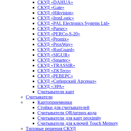
СКУД «DAHUA»
СКУД «Gate»
СКУД «Hikvision»
СКУД «IronLogic»
СКУД «PAL Electronics Systems Ltd»
СКУД «Parsec»
СКУД «PERCo-S-20»
СКУД «Promix»
СКУД «ProxWay»
СКУД «RusGuard»
СКУД «SIGUR»
СКУД «Smartec»
СКУД «TRASSIR»
СКУД «ZKTeco»
СКУД «РЕВЕРС»
СКУД «Сибирский Арсенал»
СКУД «ЭРА»
Считыватели карт
Считыватели
Картоприемники
Стойки для считывателей
Считыватели QR/штрих-кода
Считыватели для карт proximity
Считыватели для ключей Touch Memory
Типовые решения СКУД