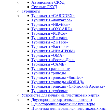
Автономные СКУД
Сетевые СКУД
Турникеты
Турникеты «CARDDEX»
Турникеты «dormakaba»
Турникеты «Hikvision»
Турникеты «OXGARD»
Турникеты «PERCo»
Турникеты «Rusgate»
Турникеты «ZKTeco»
Турникеты «Бастион»
Турникеты «ИРА-ПРОМ»
Турникеты «ОМА»
Турникеты «Ростов-Дон»
Турникеты «САМЕ»
Турникеты распашные
Турникеты триподы
Турникеты триподы «Smartec»
Турникеты триподы «БОЛИД»
Турникеты триподы «Сибирский Арсенал»
Турникеты тумбовые
Устройства для печати на пластиковых картах
Двусторонние карточные принтеры
Односторонние карточные принтеры
Принтеры для перезаписи пластиковых карт