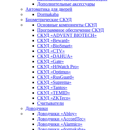
Дополнительные аксессуары
Автоматика для дверей
Dormakaba
Биометрические СКУД
Основные компоненты СКУД
Программное обеспечение СКУД
СКУД «ADVENT BIOTECH»
СКУД «Beward»
СКУД «BioSmart»
СКУД «CTV»
СКУД «DAHUA»
СКУД «Gate»
СКУД «HiWatch Pro»
СКУД «Optimus»
СКУД «RusGuard»
СКУД «Suprema»
СКУД «Tantos»
СКУД «TEMID»
СКУД «ZKTeco»
Считыватели
Доводчики
Доводчики «Abloy»
Доводчики «AccordTec»
Доводчики «Alarmico»
Доводчики «dormakaba»