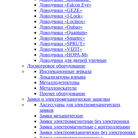
Доводчики «Falcon Eye»
Доводчики «GEZE»
Доводчики «J-Lock»
Доводчики «Locinox»
Доводчики «Oubao»
Доводчики «Quantum»
Доводчики «Smartec»
Доводчики «SPRUT»
Доводчики «VIZIT»
Доводчики «НОРА-М»
Доводчики для дверей уличные
Досмотровое оборудование
Инспекционные зеркала
Локализаторы взрыва
Металлодетекторы
Металлоискатели
Прочее оборудование
Замки и электромеханические защелки
Аксессуары для электромеханических
замков
Замки механические
Замки электромагнитные без электроники
Замки электромагнитные с контроллерами
Замки электромеханические без электроники
Замки электромеханические с