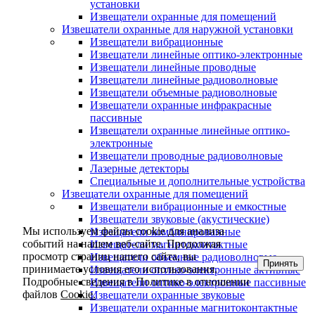
установки
Извещатели охранные для помещений
Извещатели охранные для наружной установки
Извещатели вибрационные
Извещатели линейные оптико-электронные
Извещатели линейные проводные
Извещатели линейные радиоволновые
Извещатели объемные радиоволновые
Извещатели охранные инфракрасные
пассивные
Извещатели охранные линейные оптико-
электронные
Извещатели проводные радиоволновые
Лазерные детекторы
Специальные и дополнительные устройства
Извещатели охранные для помещений
Извещатели вибрационные и емкостные
Извещатели звуковые (акустические)
Мы используем файлы cookie для анализа
Извещатели комбинированные
событий на нашем веб-сайте. Продолжая
Извещатели магнитоконтактные
просмотр страниц нашего сайта, вы
Извещатели объемные радиоволновые
Принять
принимаете условия его использования.
Извещатели оптико-электронные активные
Подробные сведения в Политике в отношении
Извещатели оптико-электронные пассивные
файлов
Cookie.
Извещатели охранные звуковые
Извещатели охранные магнитоконтактные