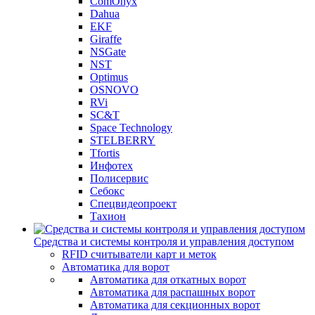
ComOnyx
Dahua
EKF
Giraffe
NSGate
NST
Optimus
OSNOVO
RVi
SC&T
Space Technology
STELBERRY
Tfortis
Инфотех
Полисервис
Себокс
Спецвидеопроект
Тахион
Средства и системы контроля и управления доступом
RFID считыватели карт и меток
Автоматика для ворот
Автоматика для откатных ворот
Автоматика для распашных ворот
Автоматика для секционных ворот