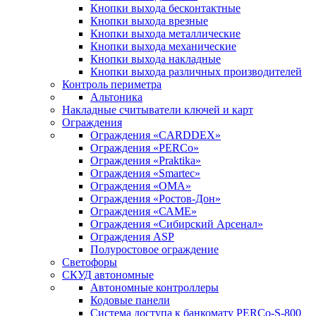
Кнопки выхода бесконтактные
Кнопки выхода врезные
Кнопки выхода металлические
Кнопки выхода механические
Кнопки выхода накладные
Кнопки выхода различных производителей
Контроль периметра
Альтоника
Накладные считыватели ключей и карт
Ограждения
Ограждения «CARDDEX»
Ограждения «PERCo»
Ограждения «Praktika»
Ограждения «Smartec»
Ограждения «ОМА»
Ограждения «Ростов-Дон»
Ограждения «САМЕ»
Ограждения «Сибирский Арсенал»
Ограждения ASP
Полуростовое ограждение
Светофоры
СКУД автономные
Автономные контроллеры
Кодовые панели
Система доступа к банкомату PERCo-S-800