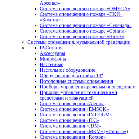
Арсенал»
Система оповещения о пожаре «OMEGA»
Система оповещения о пожаре «ПКИ»
«Комтид»
Система оповещения о пожаре «Серенада»
Система оповещения о пожаре «Соната»
Система оповещения о пожаре «Элтех»
Системы оповещения, музыкальной трансляции
IP-Система
Аксессуары
Микрофоны
Настенные
Настольное оборудование
Оборудование для стойки 19''
Потолочные системы оповещения
Приборы управления речевым оповещением
Приборы управления техническими
средствами и эвакуацией
Система оповещения «Alerto»
Система оповещения «EMSOK»
Система оповещения «INTER-M»
Система оповещения «ITC»
Система оповещения «JDM»
Система оповещения «MKV» («Иволга»)
Система оповещения «Roxton»