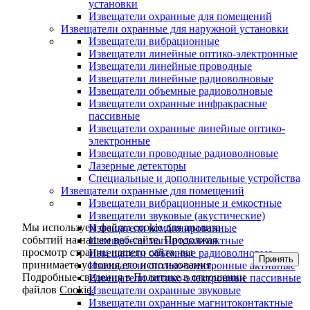
установки
Извещатели охранные для помещений
Извещатели охранные для наружной установки
Извещатели вибрационные
Извещатели линейные оптико-электронные
Извещатели линейные проводные
Извещатели линейные радиоволновые
Извещатели объемные радиоволновые
Извещатели охранные инфракрасные
пассивные
Извещатели охранные линейные оптико-
электронные
Извещатели проводные радиоволновые
Лазерные детекторы
Специальные и дополнительные устройства
Извещатели охранные для помещений
Извещатели вибрационные и емкостные
Извещатели звуковые (акустические)
Мы используем файлы cookie для анализа
Извещатели комбинированные
событий на нашем веб-сайте. Продолжая
Извещатели магнитоконтактные
просмотр страниц нашего сайта, вы
Извещатели объемные радиоволновые
Принять
принимаете условия его использования.
Извещатели оптико-электронные активные
Подробные сведения в Политике в отношении
Извещатели оптико-электронные пассивные
файлов
Cookie.
Извещатели охранные звуковые
Извещатели охранные магнитоконтактные