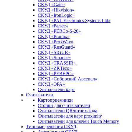
СКУД «Gate»
СКУД «Hikvision»
СКУД «IronLogic»
СКУД «PAL Electronics Systems Ltd»
СКУД «Parsec»
СКУД «PERCo-S-20»
СКУД «Promix»
СКУД «ProxWay»
СКУД «RusGuard»
СКУД «SIGUR»
СКУД «Smartec»
СКУД «TRASSIR»
СКУД «ZKTeco»
СКУД «РЕВЕРС»
СКУД «Сибирский Арсенал»
СКУД «ЭРА»
Считыватели карт
Считыватели
Картоприемники
Стойки для считывателей
Считыватели QR/штрих-кода
Считыватели для карт proximity
Считыватели для ключей Touch Memory
Типовые решения СКУД
Автономные СКУД