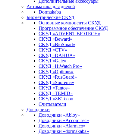
Дополнительные аксессуары
Автоматика для дверей
Dormakaba
Биометрические СКУД
Основные компоненты СКУД
Программное обеспечение СКУД
СКУД «ADVENT BIOTECH»
СКУД «Beward»
СКУД «BioSmart»
СКУД «CTV»
СКУД «DAHUA»
СКУД «Gate»
СКУД «HiWatch Pro»
СКУД «Optimus»
СКУД «RusGuard»
СКУД «Suprema»
СКУД «Tantos»
СКУД «TEMID»
СКУД «ZKTeco»
Считыватели
Доводчики
Доводчики «Abloy»
Доводчики «AccordTec»
Доводчики «Alarmico»
Доводчики «dormakaba»