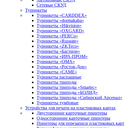
Сетевые СКУД
Турникеты
Турникеты «CARDDEX»
Турникеты «dormakaba»
Турникеты «Hikvision»
Турникеты «OXGARD»
Турникеты «PERCo»
Турникеты «Rusgate»
Турникеты «ZKTeco»
Турникеты «Бастион»
Турникеты «ИРА-ПРОМ»
Турникеты «ОМА»
Турникеты «Ростов-Дон»
Турникеты «САМЕ»
Турникеты распашные
Турникеты триподы
Турникеты триподы «Smartec»
Турникеты триподы «БОЛИД»
Турникеты триподы «Сибирский Арсенал»
Турникеты тумбовые
Устройства для печати на пластиковых картах
Двусторонние карточные принтеры
Односторонние карточные принтеры
Принтеры для перезаписи пластиковых карт