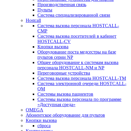
Производственная связь
Пульты
Система специализированной связи
Hostcall
Cистема вызова персонала HOSTCALL-
CMP
Cистема вызова посетителей в кабинет
HOSTCALL-CV
Кнопки вызова
Оборудование поста медсестры на базе
пультов серии NP
Общее оборудование к системам вызова
персонала HOSTCALL-NM и NP
Переговорные устройства
Система вызова персонала HOSTCALL-TM
Система электронной очереди HOSTCALL-
QM
Системы вызова пациентов
Системы вызова персонала по программе
«Доступная среда»
OMEGA
Абонентское оборудование для пультов
Кнопки вызова
сброса
Контроллеры