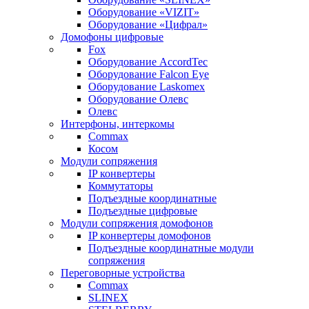
Оборудование «VIZIT»
Оборудование «Цифрал»
Домофоны цифровые
Fox
Оборудование AccordTec
Оборудование Falcon Eye
Оборудование Laskomex
Оборудование Олевс
Олевс
Интерфоны, интеркомы
Commax
Косом
Модули сопряжения
IP конвертеры
Коммутаторы
Подъездные координатные
Подъездные цифровые
Модули сопряжения домофонов
IP конвертеры домофонов
Подъездные координатные модули
сопряжения
Переговорные устройства
Commax
SLINEX