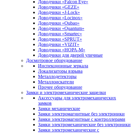
Доводчики «Falcon Eye»
Доводчики «GEZE»
Доводчики «J-Lock»
Доводчики «Locinox»
Доводчики «Oubao»
Доводчики «Quantum»
Доводчики «Smartec»
Доводчики «SPRUT»
Доводчики «VIZIT»
Доводчики «НОРА-М»
Доводчики для дверей уличные
Досмотровое оборудование
Инспекционные зеркала
Локализаторы взрыва
Металлодетекторы
Металлоискатели
Прочее оборудование
Замки и электромеханические защелки
Аксессуары для электромеханических
замков
Замки механические
Замки электромагнитные без электроники
Замки электромагнитные с контроллерами
Замки электромеханические без электроники
Замки электромеханические с