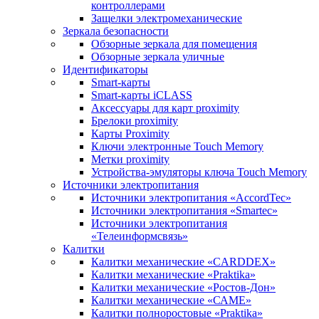
контроллерами
Защелки электромеханические
Зеркала безопасности
Обзорные зеркала для помещения
Обзорные зеркала уличные
Идентификаторы
Smart-карты
Smart-карты iCLASS
Аксессуары для карт proximitу
Брелоки proximity
Карты Proximity
Ключи электронные Touch Memory
Метки proximity
Устройства-эмуляторы ключа Touch Memory
Источники электропитания
Источники электропитания «AccordTec»
Источники электропитания «Smartec»
Источники электропитания
«Телеинформсвязь»
Калитки
Калитки механические «CARDDEX»
Калитки механические «Praktika»
Калитки механические «Ростов-Дон»
Калитки механические «САМЕ»
Калитки полноростовые «Praktika»