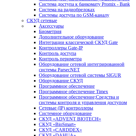
Система доступа к банкомату Promix - Bank
Система на радиобрелоках
Системы доступа по GSM-каналу
СКУД сетевые
Аксессуары
Биометрия
Дополнительное оборудование
Интеграции классической СКУД Gate
Контроллеры Gate-IP
Контроль доступа
Контроль периметра
Оборудование сетевой интегрированной
системы ParsecNET
Оборудование сетевой системы SIGUR
Оборудование СКУД
Программное обеспечение
Программное обеспечение Timex
Программное обеспечение;Средства и
системы контроля и управления доступом
Сетевые (IP) контроллеры
Системное оборудование
СКУД «ADVENT BIOTECH»
СКУД «BioSmart»
СКУД «CARDDEX»
СКУД «DAHUA»