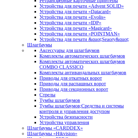
Ретрансферные карточные принтеры
Устройства для печати «Advent SOLID»
Устройства для печати «Datacard»
Устройства для печати «Evolis»
Устройства для печати «IDP»
Устройства для печати «Magicard»
Устройства для печати «POINTMAN»
Устройства для печати &quot;Seaory&quot;
Шлагбаумы
Аксессуары для шлагбаумов
Комплекты автоматических шлагбаумов
Комплекты автоматических шлагбаумов
COMBO CLASSICO
Комплекты антивандальных шлагбаумов
Приводы для откатных ворот
Приводы для распашных ворот
Приводы для секционных ворот
Стрелы
Тумбы шлагбаумов
Тумбы шлагбаумов;Средства и системы
контроля и управления доступом
Устройства безопасности
Устройства управления
Шлагбаумы «CARDDEX»
Шлагбаумы «Hikvision»