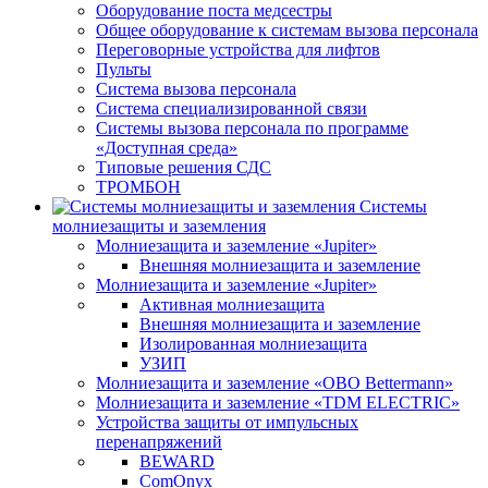
Оборудование поста медсестры
Общее оборудование к системам вызова персонала
Переговорные устройства для лифтов
Пульты
Система вызова персонала
Система специализированной связи
Системы вызова персонала по программе
«Доступная среда»
Типовые решения СДС
ТРОМБОН
Системы
молниезащиты и заземления
Молниезащита и заземление «Jupiter»
Внешняя молниезащита и заземление
Молниезащита и заземление «Jupiter»
Активная молниезащита
Внешняя молниезащита и заземление
Изолированная молниезащита
УЗИП
Молниезащита и заземление «OBO Bettermann»
Молниезащита и заземление «TDM ЕLECTRIC»
Устройства защиты от импульсных
перенапряжений
BEWARD
ComOnyx