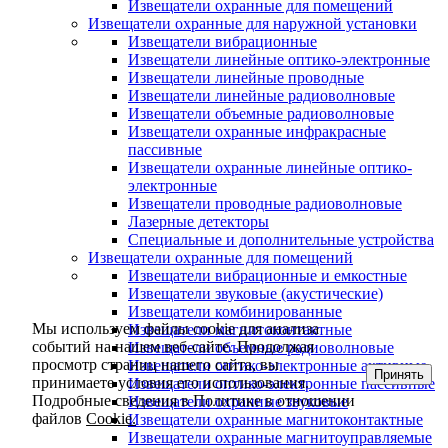
Извещатели охранные для помещений
Извещатели охранные для наружной установки
Извещатели вибрационные
Извещатели линейные оптико-электронные
Извещатели линейные проводные
Извещатели линейные радиоволновые
Извещатели объемные радиоволновые
Извещатели охранные инфракрасные
пассивные
Извещатели охранные линейные оптико-
электронные
Извещатели проводные радиоволновые
Лазерные детекторы
Специальные и дополнительные устройства
Извещатели охранные для помещений
Извещатели вибрационные и емкостные
Извещатели звуковые (акустические)
Извещатели комбинированные
Мы используем файлы cookie для анализа
Извещатели магнитоконтактные
событий на нашем веб-сайте. Продолжая
Извещатели объемные радиоволновые
просмотр страниц нашего сайта, вы
Извещатели оптико-электронные активные
Принять
принимаете условия его использования.
Извещатели оптико-электронные пассивные
Подробные сведения в Политике в отношении
Извещатели охранные звуковые
файлов
Cookie.
Извещатели охранные магнитоконтактные
Извещатели охранные магнитоуправляемые