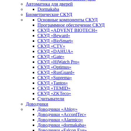
Автоматика для дверей
Dormakaba
Биометрические СКУД
Основные компоненты СКУД
Программное обеспечение СКУД
СКУД «ADVENT BIOTECH»
СКУД «Beward»
СКУД «BioSmart»
СКУД «CTV»
СКУД «DAHUA»
СКУД «Gate»
СКУД «HiWatch Pro»
СКУД «Optimus»
СКУД «RusGuard»
СКУД «Suprema»
СКУД «Tantos»
СКУД «TEMID»
СКУД «ZKTeco»
Считыватели
Доводчики
Доводчики «Abloy»
Доводчики «AccordTec»
Доводчики «Alarmico»
Доводчики «dormakaba»
Доводчики «Falcon Eye»