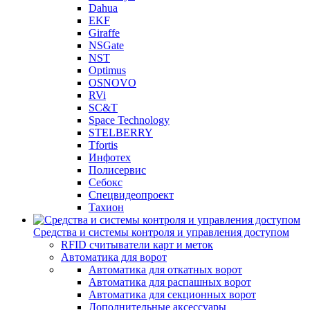
Dahua
EKF
Giraffe
NSGate
NST
Optimus
OSNOVO
RVi
SC&T
Space Technology
STELBERRY
Tfortis
Инфотех
Полисервис
Себокс
Спецвидеопроект
Тахион
Средства и системы контроля и управления доступом
RFID считыватели карт и меток
Автоматика для ворот
Автоматика для откатных ворот
Автоматика для распашных ворот
Автоматика для секционных ворот
Дополнительные аксессуары