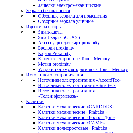
Защелки электромеханические
Зеркала безопасности
Обзорные зеркала для помещения
Обзорные зеркала уличные
Идентификаторы
Smart-карты
Smart-карты iCLASS
Аксессуары для карт proximitу
Брелоки proximity
Карты Proximity
Ключи электронные Touch Memory
Метки proximity
Устройства-эмуляторы ключа Touch Memory
Источники электропитания
Источники электропитания «AccordTec»
Источники электропитания «Smartec»
Источники электропитания
«Телеинформсвязь»
Калитки
Калитки механические «CARDDEX»
Калитки механические «Praktika»
Калитки механические «Ростов-Дон»
Калитки механические «САМЕ»
Калитки полноростовые «Praktika»