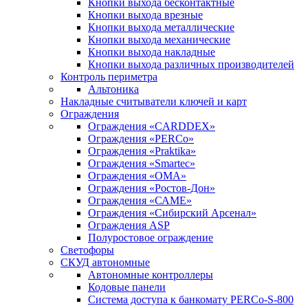
Кнопки выхода бесконтактные
Кнопки выхода врезные
Кнопки выхода металлические
Кнопки выхода механические
Кнопки выхода накладные
Кнопки выхода различных производителей
Контроль периметра
Альтоника
Накладные считыватели ключей и карт
Ограждения
Ограждения «CARDDEX»
Ограждения «PERCo»
Ограждения «Praktika»
Ограждения «Smartec»
Ограждения «ОМА»
Ограждения «Ростов-Дон»
Ограждения «САМЕ»
Ограждения «Сибирский Арсенал»
Ограждения ASP
Полуростовое ограждение
Светофоры
СКУД автономные
Автономные контроллеры
Кодовые панели
Система доступа к банкомату PERCo-S-800