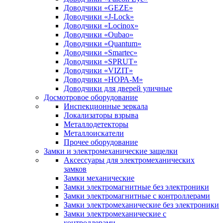
Доводчики «GEZE»
Доводчики «J-Lock»
Доводчики «Locinox»
Доводчики «Oubao»
Доводчики «Quantum»
Доводчики «Smartec»
Доводчики «SPRUT»
Доводчики «VIZIT»
Доводчики «НОРА-М»
Доводчики для дверей уличные
Досмотровое оборудование
Инспекционные зеркала
Локализаторы взрыва
Металлодетекторы
Металлоискатели
Прочее оборудование
Замки и электромеханические защелки
Аксессуары для электромеханических
замков
Замки механические
Замки электромагнитные без электроники
Замки электромагнитные с контроллерами
Замки электромеханические без электроники
Замки электромеханические с
контроллерами