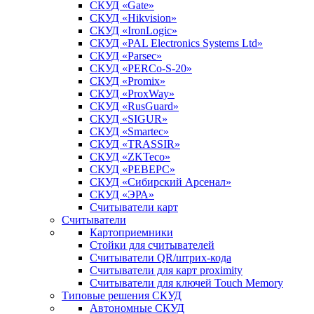
СКУД «Gate»
СКУД «Hikvision»
СКУД «IronLogic»
СКУД «PAL Electronics Systems Ltd»
СКУД «Parsec»
СКУД «PERCo-S-20»
СКУД «Promix»
СКУД «ProxWay»
СКУД «RusGuard»
СКУД «SIGUR»
СКУД «Smartec»
СКУД «TRASSIR»
СКУД «ZKTeco»
СКУД «РЕВЕРС»
СКУД «Сибирский Арсенал»
СКУД «ЭРА»
Считыватели карт
Считыватели
Картоприемники
Стойки для считывателей
Считыватели QR/штрих-кода
Считыватели для карт proximity
Считыватели для ключей Touch Memory
Типовые решения СКУД
Автономные СКУД