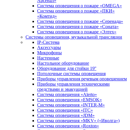
Арсенал»
Система оповещения о пожаре «OMEGA»
Система оповещения о пожаре «ПКИ»
«Комтид»
Система оповещения о пожаре «Серенада»
Система оповещения о пожаре «Соната»
Система оповещения о пожаре «Элтех»
Системы оповещения, музыкальной трансляции
IP-Система
Аксессуары
Микрофоны
Настенные
Настольное оборудование
Оборудование для стойки 19''
Потолочные системы оповещения
Приборы управления речевым оповещением
Приборы управления техническими
средствами и эвакуацией
Система оповещения «Alerto»
Система оповещения «EMSOK»
Система оповещения «INTER-M»
Система оповещения «ITC»
Система оповещения «JDM»
Система оповещения «MKV» («Иволга»)
Система оповещения «Roxton»