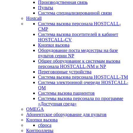
Производственная связь
Пульты
Система специализированной связи
Hostcall
Cистема вызова персонала HOSTCALL-
CMP
Cистема вызова посетителей в кабинет
HOSTCALL-CV
Кнопки вызова
Оборудование поста медсестры на базе
пультов серии NP
Общее оборудование к системам вызова
персонала HOSTCALL-NM и NP
Переговорные устройства
Система вызова персонала HOSTCALL-TM
Система электронной очереди HOSTCALL-
QM
Системы вызова пациентов
Системы вызова персонала по программе
«Доступная среда»
OMEGA
Абонентское оборудование для пультов
Кнопки вызова
сброса
Контроллеры