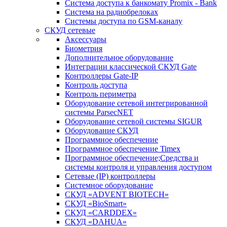
Система доступа к банкомату Promix - Bank
Система на радиобрелоках
Системы доступа по GSM-каналу
СКУД сетевые
Аксессуары
Биометрия
Дополнительное оборудование
Интеграции классической СКУД Gate
Контроллеры Gate-IP
Контроль доступа
Контроль периметра
Оборудование сетевой интегрированной
системы ParsecNET
Оборудование сетевой системы SIGUR
Оборудование СКУД
Программное обеспечение
Программное обеспечение Timex
Программное обеспечение;Средства и
системы контроля и управления доступом
Сетевые (IP) контроллеры
Системное оборудование
СКУД «ADVENT BIOTECH»
СКУД «BioSmart»
СКУД «CARDDEX»
СКУД «DAHUA»