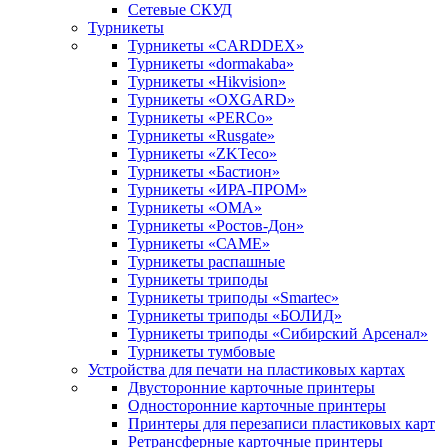
Сетевые СКУД
Турникеты
Турникеты «CARDDEX»
Турникеты «dormakaba»
Турникеты «Hikvision»
Турникеты «OXGARD»
Турникеты «PERCo»
Турникеты «Rusgate»
Турникеты «ZKTeco»
Турникеты «Бастион»
Турникеты «ИРА-ПРОМ»
Турникеты «ОМА»
Турникеты «Ростов-Дон»
Турникеты «САМЕ»
Турникеты распашные
Турникеты триподы
Турникеты триподы «Smartec»
Турникеты триподы «БОЛИД»
Турникеты триподы «Сибирский Арсенал»
Турникеты тумбовые
Устройства для печати на пластиковых картах
Двусторонние карточные принтеры
Односторонние карточные принтеры
Принтеры для перезаписи пластиковых карт
Ретрансферные карточные принтеры