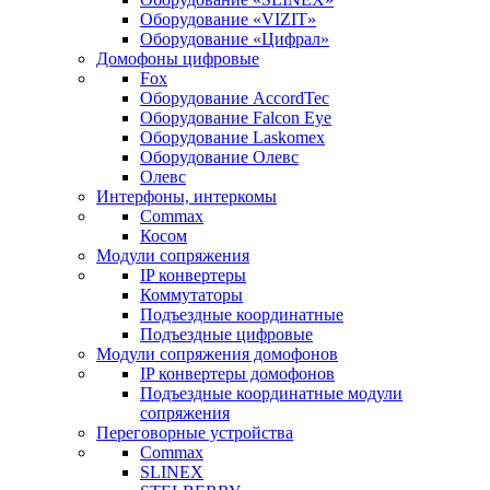
Оборудование «VIZIT»
Оборудование «Цифрал»
Домофоны цифровые
Fox
Оборудование AccordTec
Оборудование Falcon Eye
Оборудование Laskomex
Оборудование Олевс
Олевс
Интерфоны, интеркомы
Commax
Косом
Модули сопряжения
IP конвертеры
Коммутаторы
Подъездные координатные
Подъездные цифровые
Модули сопряжения домофонов
IP конвертеры домофонов
Подъездные координатные модули
сопряжения
Переговорные устройства
Commax
SLINEX