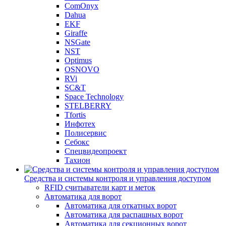
ComOnyx
Dahua
EKF
Giraffe
NSGate
NST
Optimus
OSNOVO
RVi
SC&T
Space Technology
STELBERRY
Tfortis
Инфотех
Полисервис
Себокс
Спецвидеопроект
Тахион
Средства и системы контроля и управления доступом
RFID считыватели карт и меток
Автоматика для ворот
Автоматика для откатных ворот
Автоматика для распашных ворот
Автоматика для секционных ворот