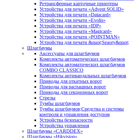
Ретрансферные карточные принтеры
Устройства для печати «Advent SOLID»
Устройства для печати «Datacard»
Устройства для печати «Evolis»
Устройства для печати «IDP»
Устройства для печати «Magicard»
Устройства для печати «POINTMAN»
Устройства для печати &quot;Seaory&quot;
Шлагбаумы
Аксессуары для шлагбаумов
Комплекты автоматических шлагбаумов
Комплекты автоматических шлагбаумов
COMBO CLASSICO
Комплекты антивандальных шлагбаумов
Приводы для откатных ворот
Приводы для распашных ворот
Приводы для секционных ворот
Стрелы
Тумбы шлагбаумов
Тумбы шлагбаумов;Средства и системы
контроля и управления доступом
Устройства безопасности
Устройства управления
Шлагбаумы «CARDDEX»
Шлагбаумы «Hikvision»