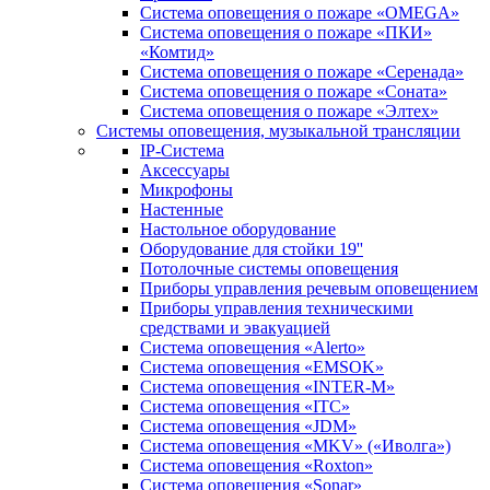
Система оповещения о пожаре «OMEGA»
Система оповещения о пожаре «ПКИ»
«Комтид»
Система оповещения о пожаре «Серенада»
Система оповещения о пожаре «Соната»
Система оповещения о пожаре «Элтех»
Системы оповещения, музыкальной трансляции
IP-Система
Аксессуары
Микрофоны
Настенные
Настольное оборудование
Оборудование для стойки 19''
Потолочные системы оповещения
Приборы управления речевым оповещением
Приборы управления техническими
средствами и эвакуацией
Система оповещения «Alerto»
Система оповещения «EMSOK»
Система оповещения «INTER-M»
Система оповещения «ITC»
Система оповещения «JDM»
Система оповещения «MKV» («Иволга»)
Система оповещения «Roxton»
Система оповещения «Sonar»