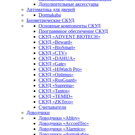
Дополнительные аксессуары
Автоматика для дверей
Dormakaba
Биометрические СКУД
Основные компоненты СКУД
Программное обеспечение СКУД
СКУД «ADVENT BIOTECH»
СКУД «Beward»
СКУД «BioSmart»
СКУД «CTV»
СКУД «DAHUA»
СКУД «Gate»
СКУД «HiWatch Pro»
СКУД «Optimus»
СКУД «RusGuard»
СКУД «Suprema»
СКУД «Tantos»
СКУД «TEMID»
СКУД «ZKTeco»
Считыватели
Доводчики
Доводчики «Abloy»
Доводчики «AccordTec»
Доводчики «Alarmico»
Доводчики «dormakaba»