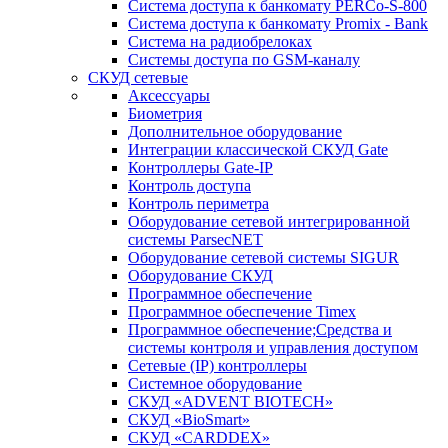
Система доступа к банкомату PERCo-S-800
Система доступа к банкомату Promix - Bank
Система на радиобрелоках
Системы доступа по GSM-каналу
СКУД сетевые
Аксессуары
Биометрия
Дополнительное оборудование
Интеграции классической СКУД Gate
Контроллеры Gate-IP
Контроль доступа
Контроль периметра
Оборудование сетевой интегрированной
системы ParsecNET
Оборудование сетевой системы SIGUR
Оборудование СКУД
Программное обеспечение
Программное обеспечение Timex
Программное обеспечение;Средства и
системы контроля и управления доступом
Сетевые (IP) контроллеры
Системное оборудование
СКУД «ADVENT BIOTECH»
СКУД «BioSmart»
СКУД «CARDDEX»