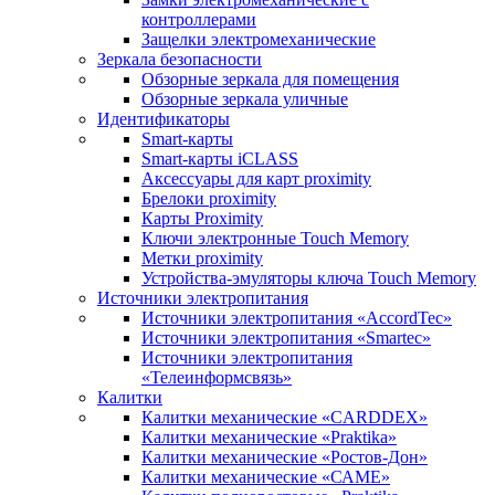
контроллерами
Защелки электромеханические
Зеркала безопасности
Обзорные зеркала для помещения
Обзорные зеркала уличные
Идентификаторы
Smart-карты
Smart-карты iCLASS
Аксессуары для карт proximitу
Брелоки proximity
Карты Proximity
Ключи электронные Touch Memory
Метки proximity
Устройства-эмуляторы ключа Touch Memory
Источники электропитания
Источники электропитания «AccordTec»
Источники электропитания «Smartec»
Источники электропитания
«Телеинформсвязь»
Калитки
Калитки механические «CARDDEX»
Калитки механические «Praktika»
Калитки механические «Ростов-Дон»
Калитки механические «САМЕ»