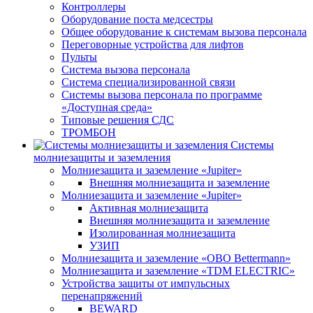
Контроллеры
Оборудование поста медсестры
Общее оборудование к системам вызова персонала
Переговорные устройства для лифтов
Пульты
Система вызова персонала
Система специализированной связи
Системы вызова персонала по программе
«Доступная среда»
Типовые решения СДС
ТРОМБОН
Системы
молниезащиты и заземления
Молниезащита и заземление «Jupiter»
Внешняя молниезащита и заземление
Молниезащита и заземление «Jupiter»
Активная молниезащита
Внешняя молниезащита и заземление
Изолированная молниезащита
УЗИП
Молниезащита и заземление «OBO Bettermann»
Молниезащита и заземление «TDM ЕLECTRIC»
Устройства защиты от импульсных
перенапряжений
BEWARD