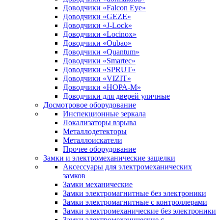
Доводчики «Falcon Eye»
Доводчики «GEZE»
Доводчики «J-Lock»
Доводчики «Locinox»
Доводчики «Oubao»
Доводчики «Quantum»
Доводчики «Smartec»
Доводчики «SPRUT»
Доводчики «VIZIT»
Доводчики «НОРА-М»
Доводчики для дверей уличные
Досмотровое оборудование
Инспекционные зеркала
Локализаторы взрыва
Металлодетекторы
Металлоискатели
Прочее оборудование
Замки и электромеханические защелки
Аксессуары для электромеханических
замков
Замки механические
Замки электромагнитные без электроники
Замки электромагнитные с контроллерами
Замки электромеханические без электроники
Замки электромеханические с