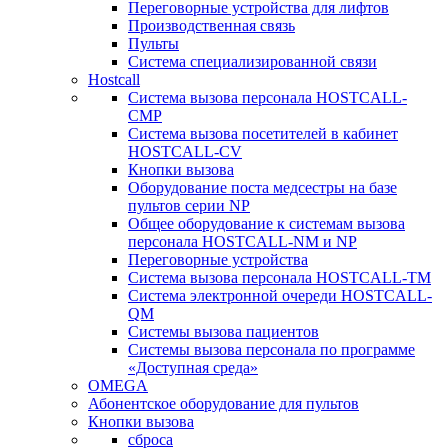
Переговорные устройства для лифтов
Производственная связь
Пульты
Система специализированной связи
Hostcall
Cистема вызова персонала HOSTCALL-
CMP
Cистема вызова посетителей в кабинет
HOSTCALL-CV
Кнопки вызова
Оборудование поста медсестры на базе
пультов серии NP
Общее оборудование к системам вызова
персонала HOSTCALL-NM и NP
Переговорные устройства
Система вызова персонала HOSTCALL-TM
Система электронной очереди HOSTCALL-
QM
Системы вызова пациентов
Системы вызова персонала по программе
«Доступная среда»
OMEGA
Абонентское оборудование для пультов
Кнопки вызова
сброса