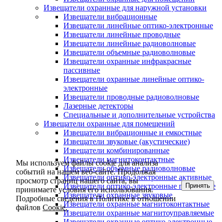
Извещатели охранные для наружной установки
Извещатели вибрационные
Извещатели линейные оптико-электронные
Извещатели линейные проводные
Извещатели линейные радиоволновые
Извещатели объемные радиоволновые
Извещатели охранные инфракрасные
пассивные
Извещатели охранные линейные оптико-
электронные
Извещатели проводные радиоволновые
Лазерные детекторы
Специальные и дополнительные устройства
Извещатели охранные для помещений
Извещатели вибрационные и емкостные
Извещатели звуковые (акустические)
Извещатели комбинированные
Извещатели магнитоконтактные
Мы используем файлы cookie для анализа
Извещатели объемные радиоволновые
событий на нашем веб-сайте. Продолжая
Извещатели оптико-электронные активные
просмотр страниц нашего сайта, вы
Принять
Извещатели оптико-электронные пассивные
принимаете условия его использования.
Извещатели охранные звуковые
Подробные сведения в Политике в отношении
Извещатели охранные магнитоконтактные
файлов
Cookie.
Извещатели охранные магнитоуправляемые
Извещатели охранные оптико-электронные