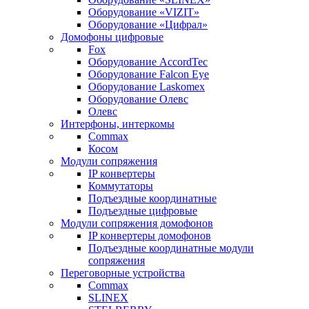
Оборудование «VIZIT»
Оборудование «Цифрал»
Домофоны цифровые
Fox
Оборудование AccordTec
Оборудование Falcon Eye
Оборудование Laskomex
Оборудование Олевс
Олевс
Интерфоны, интеркомы
Commax
Косом
Модули сопряжения
IP конвертеры
Коммутаторы
Подъездные координатные
Подъездные цифровые
Модули сопряжения домофонов
IP конвертеры домофонов
Подъездные координатные модули
сопряжения
Переговорные устройства
Commax
SLINEX