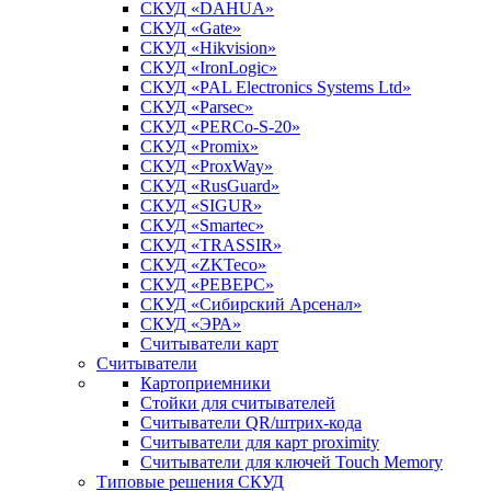
СКУД «DAHUA»
СКУД «Gate»
СКУД «Hikvision»
СКУД «IronLogic»
СКУД «PAL Electronics Systems Ltd»
СКУД «Parsec»
СКУД «PERCo-S-20»
СКУД «Promix»
СКУД «ProxWay»
СКУД «RusGuard»
СКУД «SIGUR»
СКУД «Smartec»
СКУД «TRASSIR»
СКУД «ZKTeco»
СКУД «РЕВЕРС»
СКУД «Сибирский Арсенал»
СКУД «ЭРА»
Считыватели карт
Считыватели
Картоприемники
Стойки для считывателей
Считыватели QR/штрих-кода
Считыватели для карт proximity
Считыватели для ключей Touch Memory
Типовые решения СКУД