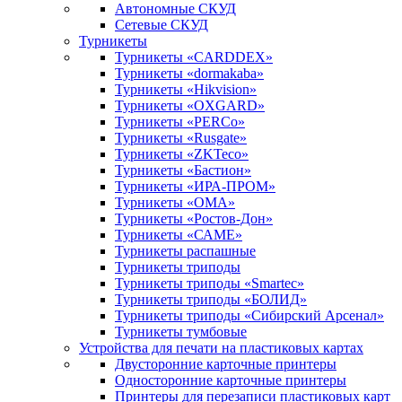
Автономные СКУД
Сетевые СКУД
Турникеты
Турникеты «CARDDEX»
Турникеты «dormakaba»
Турникеты «Hikvision»
Турникеты «OXGARD»
Турникеты «PERCo»
Турникеты «Rusgate»
Турникеты «ZKTeco»
Турникеты «Бастион»
Турникеты «ИРА-ПРОМ»
Турникеты «ОМА»
Турникеты «Ростов-Дон»
Турникеты «САМЕ»
Турникеты распашные
Турникеты триподы
Турникеты триподы «Smartec»
Турникеты триподы «БОЛИД»
Турникеты триподы «Сибирский Арсенал»
Турникеты тумбовые
Устройства для печати на пластиковых картах
Двусторонние карточные принтеры
Односторонние карточные принтеры
Принтеры для перезаписи пластиковых карт