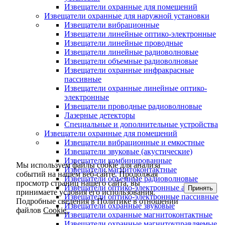
Извещатели охранные для помещений
Извещатели охранные для наружной установки
Извещатели вибрационные
Извещатели линейные оптико-электронные
Извещатели линейные проводные
Извещатели линейные радиоволновые
Извещатели объемные радиоволновые
Извещатели охранные инфракрасные
пассивные
Извещатели охранные линейные оптико-
электронные
Извещатели проводные радиоволновые
Лазерные детекторы
Специальные и дополнительные устройства
Извещатели охранные для помещений
Извещатели вибрационные и емкостные
Извещатели звуковые (акустические)
Извещатели комбинированные
Мы используем файлы cookie для анализа
Извещатели магнитоконтактные
событий на нашем веб-сайте. Продолжая
Извещатели объемные радиоволновые
просмотр страниц нашего сайта, вы
Извещатели оптико-электронные активные
Принять
принимаете условия его использования.
Извещатели оптико-электронные пассивные
Подробные сведения в Политике в отношении
Извещатели охранные звуковые
файлов
Cookie.
Извещатели охранные магнитоконтактные
Извещатели охранные магнитоуправляемые