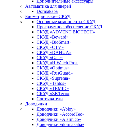
Дополнительные аксессуары
Автоматика для дверей
Dormakaba
Биометрические СКУД
Основные компоненты СКУД
Программное обеспечение СКУД
СКУД «ADVENT BIOTECH»
СКУД «Beward»
СКУД «BioSmart»
СКУД «CTV»
СКУД «DAHUA»
СКУД «Gate»
СКУД «HiWatch Pro»
СКУД «Optimus»
СКУД «RusGuard»
СКУД «Suprema»
СКУД «Tantos»
СКУД «TEMID»
СКУД «ZKTeco»
Считыватели
Доводчики
Доводчики «Abloy»
Доводчики «AccordTec»
Доводчики «Alarmico»
Доводчики «dormakaba»