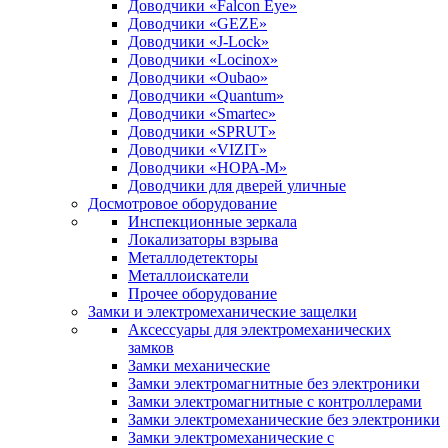
Доводчики «Falcon Eye»
Доводчики «GEZE»
Доводчики «J-Lock»
Доводчики «Locinox»
Доводчики «Oubao»
Доводчики «Quantum»
Доводчики «Smartec»
Доводчики «SPRUT»
Доводчики «VIZIT»
Доводчики «НОРА-М»
Доводчики для дверей уличные
Досмотровое оборудование
Инспекционные зеркала
Локализаторы взрыва
Металлодетекторы
Металлоискатели
Прочее оборудование
Замки и электромеханические защелки
Аксессуары для электромеханических
замков
Замки механические
Замки электромагнитные без электроники
Замки электромагнитные с контроллерами
Замки электромеханические без электроники
Замки электромеханические с