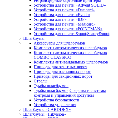
Ретрансферные карточные принтеры
Устройства для печати «Advent SOLID»
Устройства для печати «Datacard»
Устройства для печати «Evolis»
Устройства для печати «IDP»
Устройства для печати «Magicard»
Устройства для печати «POINTMAN»
Устройства для печати &quot;Seaory&quot;
Шлагбаумы
Аксессуары для шлагбаумов
Комплекты автоматических шлагбаумов
Комплекты автоматических шлагбаумов
COMBO CLASSICO
Комплекты антивандальных шлагбаумов
Приводы для откатных ворот
Приводы для распашных ворот
Приводы для секционных ворот
Стрелы
Тумбы шлагбаумов
Тумбы шлагбаумов;Средства и системы
контроля и управления доступом
Устройства безопасности
Устройства управления
Шлагбаумы «CARDDEX»
Шлагбаумы «Hikvision»