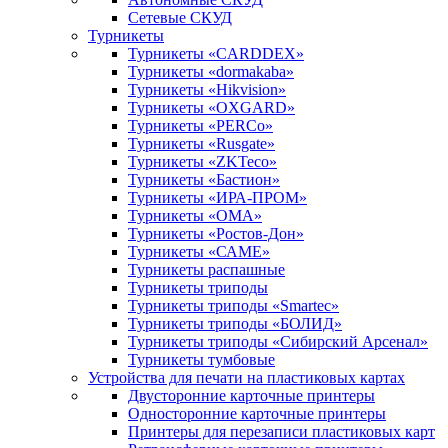
Сетевые СКУД
Турникеты
Турникеты «CARDDEX»
Турникеты «dormakaba»
Турникеты «Hikvision»
Турникеты «OXGARD»
Турникеты «PERCo»
Турникеты «Rusgate»
Турникеты «ZKTeco»
Турникеты «Бастион»
Турникеты «ИРА-ПРОМ»
Турникеты «ОМА»
Турникеты «Ростов-Дон»
Турникеты «САМЕ»
Турникеты распашные
Турникеты триподы
Турникеты триподы «Smartec»
Турникеты триподы «БОЛИД»
Турникеты триподы «Сибирский Арсенал»
Турникеты тумбовые
Устройства для печати на пластиковых картах
Двусторонние карточные принтеры
Односторонние карточные принтеры
Принтеры для перезаписи пластиковых карт