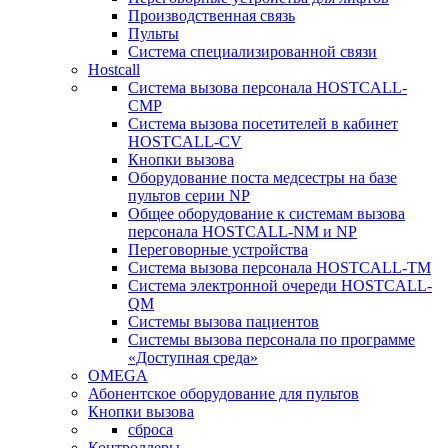
Производственная связь
Пульты
Система специализированной связи
Hostcall
Cистема вызова персонала HOSTCALL-
CMP
Cистема вызова посетителей в кабинет
HOSTCALL-CV
Кнопки вызова
Оборудование поста медсестры на базе
пультов серии NP
Общее оборудование к системам вызова
персонала HOSTCALL-NM и NP
Переговорные устройства
Система вызова персонала HOSTCALL-TM
Система электронной очереди HOSTCALL-
QM
Системы вызова пациентов
Системы вызова персонала по программе
«Доступная среда»
OMEGA
Абонентское оборудование для пультов
Кнопки вызова
сброса
Контроллеры