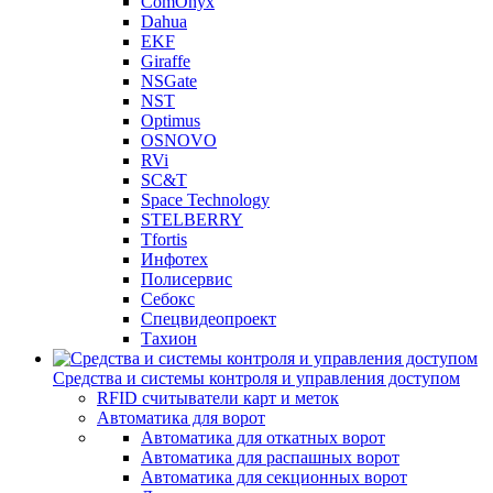
ComOnyx
Dahua
EKF
Giraffe
NSGate
NST
Optimus
OSNOVO
RVi
SC&T
Space Technology
STELBERRY
Tfortis
Инфотех
Полисервис
Себокс
Спецвидеопроект
Тахион
Средства и системы контроля и управления доступом
RFID считыватели карт и меток
Автоматика для ворот
Автоматика для откатных ворот
Автоматика для распашных ворот
Автоматика для секционных ворот