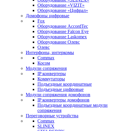
Оборудование «VIZIT»
Оборудование «Цифрал»
Домофоны цифровые
Fox
Оборудование AccordTec
Оборудование Falcon Eye
Оборудование Laskomex
Оборудование Олевс
Олевс
Интерфоны, интеркомы
Commax
Косом
Модули сопряжения
IP конвертеры
Коммутаторы
Подъездные координатные
Подъездные цифровые
Модули сопряжения домофонов
IP конвертеры домофонов
Подъездные координатные модули
сопряжения
Переговорные устройства
Commax
SLINEX