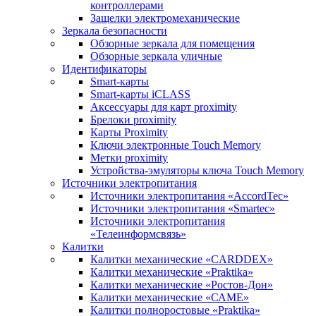
контроллерами
Защелки электромеханические
Зеркала безопасности
Обзорные зеркала для помещения
Обзорные зеркала уличные
Идентификаторы
Smart-карты
Smart-карты iCLASS
Аксессуары для карт proximitу
Брелоки proximity
Карты Proximity
Ключи электронные Touch Memory
Метки proximity
Устройства-эмуляторы ключа Touch Memory
Источники электропитания
Источники электропитания «AccordTec»
Источники электропитания «Smartec»
Источники электропитания
«Телеинформсвязь»
Калитки
Калитки механические «CARDDEX»
Калитки механические «Praktika»
Калитки механические «Ростов-Дон»
Калитки механические «САМЕ»
Калитки полноростовые «Praktika»