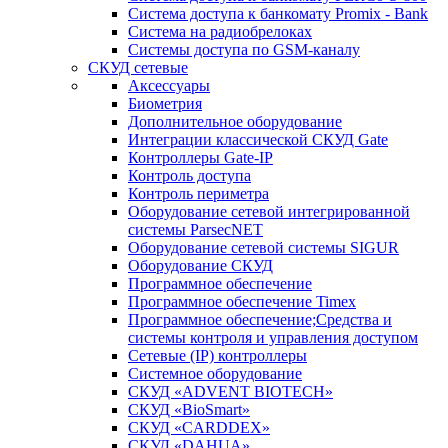
Система доступа к банкомату Promix - Bank
Система на радиобрелоках
Системы доступа по GSM-каналу
СКУД сетевые
Аксессуары
Биометрия
Дополнительное оборудование
Интеграции классической СКУД Gate
Контроллеры Gate-IP
Контроль доступа
Контроль периметра
Оборудование сетевой интегрированной
системы ParsecNET
Оборудование сетевой системы SIGUR
Оборудование СКУД
Программное обеспечение
Программное обеспечение Timex
Программное обеспечение;Средства и
системы контроля и управления доступом
Сетевые (IP) контроллеры
Системное оборудование
СКУД «ADVENT BIOTECH»
СКУД «BioSmart»
СКУД «CARDDEX»
СКУД «DAHUA»