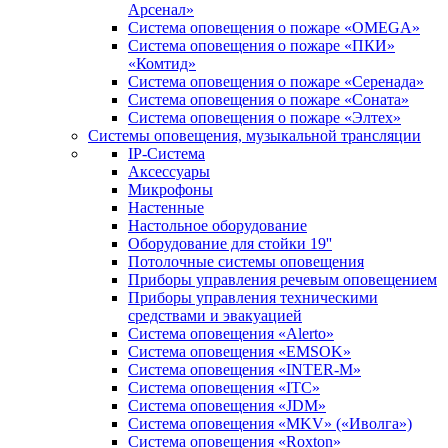
Арсенал»
Система оповещения о пожаре «OMEGA»
Система оповещения о пожаре «ПКИ»
«Комтид»
Система оповещения о пожаре «Серенада»
Система оповещения о пожаре «Соната»
Система оповещения о пожаре «Элтех»
Системы оповещения, музыкальной трансляции
IP-Система
Аксессуары
Микрофоны
Настенные
Настольное оборудование
Оборудование для стойки 19''
Потолочные системы оповещения
Приборы управления речевым оповещением
Приборы управления техническими
средствами и эвакуацией
Система оповещения «Alerto»
Система оповещения «EMSOK»
Система оповещения «INTER-M»
Система оповещения «ITC»
Система оповещения «JDM»
Система оповещения «MKV» («Иволга»)
Система оповещения «Roxton»