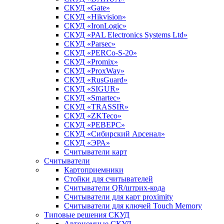
СКУД «Gate»
СКУД «Hikvision»
СКУД «IronLogic»
СКУД «PAL Electronics Systems Ltd»
СКУД «Parsec»
СКУД «PERCo-S-20»
СКУД «Promix»
СКУД «ProxWay»
СКУД «RusGuard»
СКУД «SIGUR»
СКУД «Smartec»
СКУД «TRASSIR»
СКУД «ZKTeco»
СКУД «РЕВЕРС»
СКУД «Сибирский Арсенал»
СКУД «ЭРА»
Считыватели карт
Считыватели
Картоприемники
Стойки для считывателей
Считыватели QR/штрих-кода
Считыватели для карт proximity
Считыватели для ключей Touch Memory
Типовые решения СКУД
Автономные СКУД