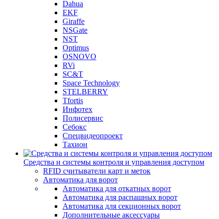
Dahua
EKF
Giraffe
NSGate
NST
Optimus
OSNOVO
RVi
SC&T
Space Technology
STELBERRY
Tfortis
Инфотех
Полисервис
Себокс
Спецвидеопроект
Тахион
Средства и системы контроля и управления доступом
RFID считыватели карт и меток
Автоматика для ворот
Автоматика для откатных ворот
Автоматика для распашных ворот
Автоматика для секционных ворот
Дополнительные аксессуары