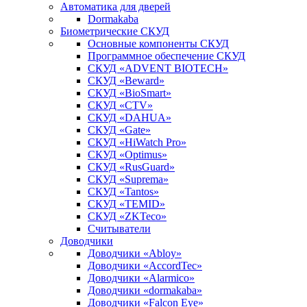
Автоматика для дверей
Dormakaba
Биометрические СКУД
Основные компоненты СКУД
Программное обеспечение СКУД
СКУД «ADVENT BIOTECH»
СКУД «Beward»
СКУД «BioSmart»
СКУД «CTV»
СКУД «DAHUA»
СКУД «Gate»
СКУД «HiWatch Pro»
СКУД «Optimus»
СКУД «RusGuard»
СКУД «Suprema»
СКУД «Tantos»
СКУД «TEMID»
СКУД «ZKTeco»
Считыватели
Доводчики
Доводчики «Abloy»
Доводчики «AccordTec»
Доводчики «Alarmico»
Доводчики «dormakaba»
Доводчики «Falcon Eye»