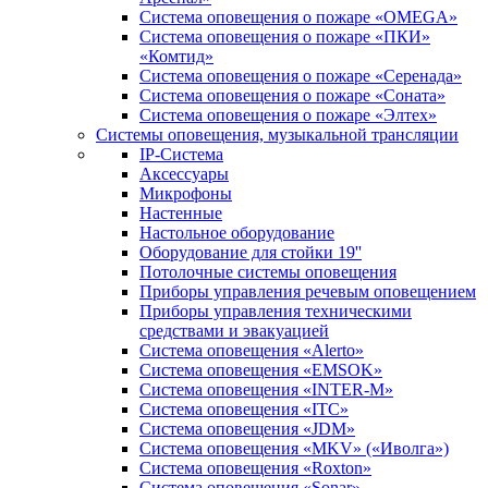
Система оповещения о пожаре «OMEGA»
Система оповещения о пожаре «ПКИ»
«Комтид»
Система оповещения о пожаре «Серенада»
Система оповещения о пожаре «Соната»
Система оповещения о пожаре «Элтех»
Системы оповещения, музыкальной трансляции
IP-Система
Аксессуары
Микрофоны
Настенные
Настольное оборудование
Оборудование для стойки 19''
Потолочные системы оповещения
Приборы управления речевым оповещением
Приборы управления техническими
средствами и эвакуацией
Система оповещения «Alerto»
Система оповещения «EMSOK»
Система оповещения «INTER-M»
Система оповещения «ITC»
Система оповещения «JDM»
Система оповещения «MKV» («Иволга»)
Система оповещения «Roxton»
Система оповещения «Sonar»