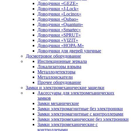
Доводчики «GEZE»
Доводчики «J-Lock»
Доводчики «Locinox»
Доводчики «Oubao»
Доводчики «Quantum»
Доводчики «Smartec»
Доводчики «SPRUT»
Доводчики «VIZIT»
Доводчики «НОРА-М»
Доводчики для дверей уличные
Досмотровое оборудование
Инспекционные зеркала
Локализаторы взрыва
Металлодетекторы
Металлоискатели
Прочее оборудование
Замки и электромеханические защелки
Аксессуары для электромеханических
замков
Замки механические
Замки электромагнитные без электроники
Замки электромагнитные с контроллерами
Замки электромеханические без электроники
Замки электромеханические с
контроллерами