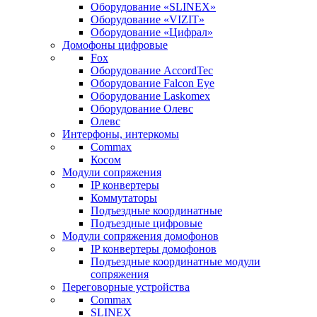
Оборудование «SLINEX»
Оборудование «VIZIT»
Оборудование «Цифрал»
Домофоны цифровые
Fox
Оборудование AccordTec
Оборудование Falcon Eye
Оборудование Laskomex
Оборудование Олевс
Олевс
Интерфоны, интеркомы
Commax
Косом
Модули сопряжения
IP конвертеры
Коммутаторы
Подъездные координатные
Подъездные цифровые
Модули сопряжения домофонов
IP конвертеры домофонов
Подъездные координатные модули
сопряжения
Переговорные устройства
Commax
SLINEX