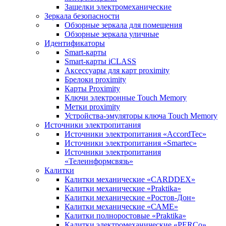
Защелки электромеханические
Зеркала безопасности
Обзорные зеркала для помещения
Обзорные зеркала уличные
Идентификаторы
Smart-карты
Smart-карты iCLASS
Аксессуары для карт proximitу
Брелоки proximity
Карты Proximity
Ключи электронные Touch Memory
Метки proximity
Устройства-эмуляторы ключа Touch Memory
Источники электропитания
Источники электропитания «AccordTec»
Источники электропитания «Smartec»
Источники электропитания
«Телеинформсвязь»
Калитки
Калитки механические «CARDDEX»
Калитки механические «Praktika»
Калитки механические «Ростов-Дон»
Калитки механические «САМЕ»
Калитки полноростовые «Praktika»
Калитки электромеханические «PERCo»