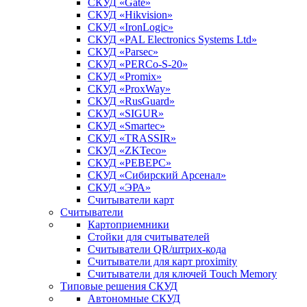
СКУД «Gate»
СКУД «Hikvision»
СКУД «IronLogic»
СКУД «PAL Electronics Systems Ltd»
СКУД «Parsec»
СКУД «PERCo-S-20»
СКУД «Promix»
СКУД «ProxWay»
СКУД «RusGuard»
СКУД «SIGUR»
СКУД «Smartec»
СКУД «TRASSIR»
СКУД «ZKTeco»
СКУД «РЕВЕРС»
СКУД «Сибирский Арсенал»
СКУД «ЭРА»
Считыватели карт
Считыватели
Картоприемники
Стойки для считывателей
Считыватели QR/штрих-кода
Считыватели для карт proximity
Считыватели для ключей Touch Memory
Типовые решения СКУД
Автономные СКУД