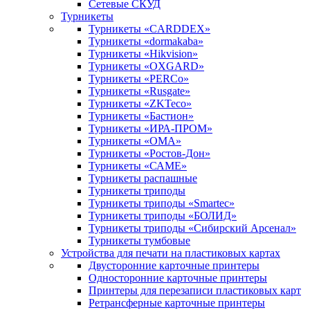
Сетевые СКУД
Турникеты
Турникеты «CARDDEX»
Турникеты «dormakaba»
Турникеты «Hikvision»
Турникеты «OXGARD»
Турникеты «PERCo»
Турникеты «Rusgate»
Турникеты «ZKTeco»
Турникеты «Бастион»
Турникеты «ИРА-ПРОМ»
Турникеты «ОМА»
Турникеты «Ростов-Дон»
Турникеты «САМЕ»
Турникеты распашные
Турникеты триподы
Турникеты триподы «Smartec»
Турникеты триподы «БОЛИД»
Турникеты триподы «Сибирский Арсенал»
Турникеты тумбовые
Устройства для печати на пластиковых картах
Двусторонние карточные принтеры
Односторонние карточные принтеры
Принтеры для перезаписи пластиковых карт
Ретрансферные карточные принтеры