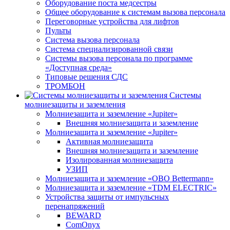
Оборудование поста медсестры
Общее оборудование к системам вызова персонала
Переговорные устройства для лифтов
Пульты
Система вызова персонала
Система специализированной связи
Системы вызова персонала по программе
«Доступная среда»
Типовые решения СДС
ТРОМБОН
Системы
молниезащиты и заземления
Молниезащита и заземление «Jupiter»
Внешняя молниезащита и заземление
Молниезащита и заземление «Jupiter»
Активная молниезащита
Внешняя молниезащита и заземление
Изолированная молниезащита
УЗИП
Молниезащита и заземление «OBO Bettermann»
Молниезащита и заземление «TDM ЕLECTRIC»
Устройства защиты от импульсных
перенапряжений
BEWARD
ComOnyx