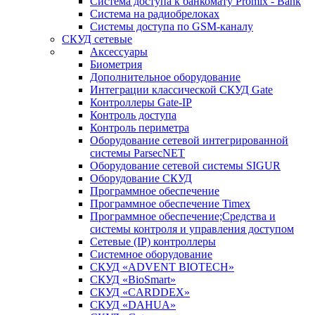
Система доступа к банкомату Promix - Bank
Система на радиобрелоках
Системы доступа по GSM-каналу
СКУД сетевые
Аксессуары
Биометрия
Дополнительное оборудование
Интеграции классической СКУД Gate
Контроллеры Gate-IP
Контроль доступа
Контроль периметра
Оборудование сетевой интегрированной
системы ParsecNET
Оборудование сетевой системы SIGUR
Оборудование СКУД
Программное обеспечение
Программное обеспечение Timex
Программное обеспечение;Средства и
системы контроля и управления доступом
Сетевые (IP) контроллеры
Системное оборудование
СКУД «ADVENT BIOTECH»
СКУД «BioSmart»
СКУД «CARDDEX»
СКУД «DAHUA»