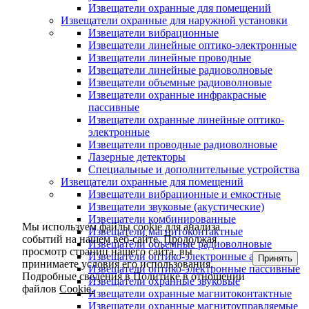
Извещатели охранные для помещений
Извещатели охранные для наружной установки
Извещатели вибрационные
Извещатели линейные оптико-электронные
Извещатели линейные проводные
Извещатели линейные радиоволновые
Извещатели объемные радиоволновые
Извещатели охранные инфракрасные
пассивные
Извещатели охранные линейные оптико-
электронные
Извещатели проводные радиоволновые
Лазерные детекторы
Специальные и дополнительные устройства
Извещатели охранные для помещений
Извещатели вибрационные и емкостные
Извещатели звуковые (акустические)
Извещатели комбинированные
Мы используем файлы cookie для анализа
Извещатели магнитоконтактные
событий на нашем веб-сайте. Продолжая
Извещатели объемные радиоволновые
просмотр страниц нашего сайта, вы
Извещатели оптико-электронные активные
Принять
принимаете условия его использования.
Извещатели оптико-электронные пассивные
Подробные сведения в Политике в отношении
Извещатели охранные звуковые
файлов
Cookie.
Извещатели охранные магнитоконтактные
Извещатели охранные магнитоуправляемые