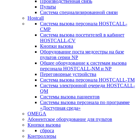
Производственная связь
Пульты
Система специализированной связи
Hostcall
Cистема вызова персонала HOSTCALL-
CMP
Cистема вызова посетителей в кабинет
HOSTCALL-CV
Кнопки вызова
Оборудование поста медсестры на базе
пультов серии NP
Общее оборудование к системам вызова
персонала HOSTCALL-NM и NP
Переговорные устройства
Система вызова персонала HOSTCALL-TM
Система электронной очереди HOSTCALL-
QM
Системы вызова пациентов
Системы вызова персонала по программе
«Доступная среда»
OMEGA
Абонентское оборудование для пультов
Кнопки вызова
сброса
Контроллеры