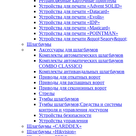
Ретрансферные карточные принтеры
Устройства для печати «Advent SOLID»
Устройства для печати «Datacard»
Устройства для печати «Evolis»
Устройства для печати «IDP»
Устройства для печати «Magicard»
Устройства для печати «POINTMAN»
Устройства для печати &quot;Seaory&quot;
Шлагбаумы
Аксессуары для шлагбаумов
Комплекты автоматических шлагбаумов
Комплекты автоматических шлагбаумов
COMBO CLASSICO
Комплекты антивандальных шлагбаумов
Приводы для откатных ворот
Приводы для распашных ворот
Приводы для секционных ворот
Стрелы
Тумбы шлагбаумов
Тумбы шлагбаумов;Средства и системы
контроля и управления доступом
Устройства безопасности
Устройства управления
Шлагбаумы «CARDDEX»
Шлагбаумы «Hikvision»