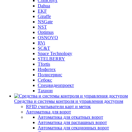
ComOnyx
Dahua
EKF
Giraffe
NSGate
NST
Optimus
OSNOVO
RVi
SC&T
Space Technology
STELBERRY
Tfortis
Инфотех
Полисервис
Себокс
Спецвидеопроект
Тахион
Средства и системы контроля и управления доступом
RFID считыватели карт и меток
Автоматика для ворот
Автоматика для откатных ворот
Автоматика для распашных ворот
Автоматика для секционных ворот