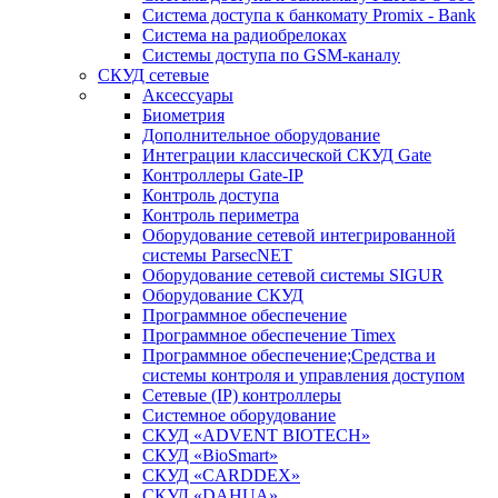
Система доступа к банкомату Promix - Bank
Система на радиобрелоках
Системы доступа по GSM-каналу
СКУД сетевые
Аксессуары
Биометрия
Дополнительное оборудование
Интеграции классической СКУД Gate
Контроллеры Gate-IP
Контроль доступа
Контроль периметра
Оборудование сетевой интегрированной
системы ParsecNET
Оборудование сетевой системы SIGUR
Оборудование СКУД
Программное обеспечение
Программное обеспечение Timex
Программное обеспечение;Средства и
системы контроля и управления доступом
Сетевые (IP) контроллеры
Системное оборудование
СКУД «ADVENT BIOTECH»
СКУД «BioSmart»
СКУД «CARDDEX»
СКУД «DAHUA»