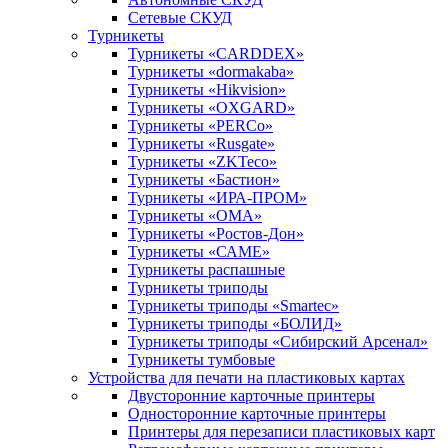
Сетевые СКУД
Турникеты
Турникеты «CARDDEX»
Турникеты «dormakaba»
Турникеты «Hikvision»
Турникеты «OXGARD»
Турникеты «PERCo»
Турникеты «Rusgate»
Турникеты «ZKTeco»
Турникеты «Бастион»
Турникеты «ИРА-ПРОМ»
Турникеты «ОМА»
Турникеты «Ростов-Дон»
Турникеты «САМЕ»
Турникеты распашные
Турникеты триподы
Турникеты триподы «Smartec»
Турникеты триподы «БОЛИД»
Турникеты триподы «Сибирский Арсенал»
Турникеты тумбовые
Устройства для печати на пластиковых картах
Двусторонние карточные принтеры
Односторонние карточные принтеры
Принтеры для перезаписи пластиковых карт