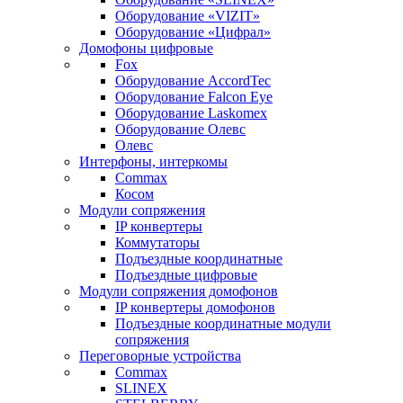
Оборудование «VIZIT»
Оборудование «Цифрал»
Домофоны цифровые
Fox
Оборудование AccordTec
Оборудование Falcon Eye
Оборудование Laskomex
Оборудование Олевс
Олевс
Интерфоны, интеркомы
Commax
Косом
Модули сопряжения
IP конвертеры
Коммутаторы
Подъездные координатные
Подъездные цифровые
Модули сопряжения домофонов
IP конвертеры домофонов
Подъездные координатные модули
сопряжения
Переговорные устройства
Commax
SLINEX