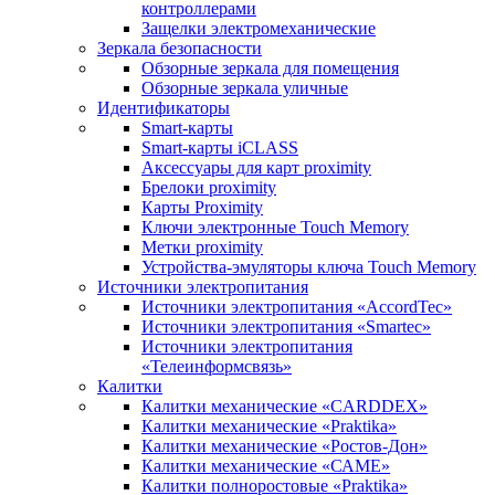
контроллерами
Защелки электромеханические
Зеркала безопасности
Обзорные зеркала для помещения
Обзорные зеркала уличные
Идентификаторы
Smart-карты
Smart-карты iCLASS
Аксессуары для карт proximitу
Брелоки proximity
Карты Proximity
Ключи электронные Touch Memory
Метки proximity
Устройства-эмуляторы ключа Touch Memory
Источники электропитания
Источники электропитания «AccordTec»
Источники электропитания «Smartec»
Источники электропитания
«Телеинформсвязь»
Калитки
Калитки механические «CARDDEX»
Калитки механические «Praktika»
Калитки механические «Ростов-Дон»
Калитки механические «САМЕ»
Калитки полноростовые «Praktika»