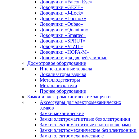
Доводчики «Falcon Eye»
Доводчики «GEZE»
Доводчики «J-Lock»
Доводчики «Locinox»
Доводчики «Oubao»
Доводчики «Quantum»
Доводчики «Smartec»
Доводчики «SPRUT»
Доводчики «VIZIT»
Доводчики «НОРА-М»
Доводчики для дверей уличные
Досмотровое оборудование
Инспекционные зеркала
Локализаторы взрыва
Металлодетекторы
Металлоискатели
Прочее оборудование
Замки и электромеханические защелки
Аксессуары для электромеханических
замков
Замки механические
Замки электромагнитные без электроники
Замки электромагнитные с контроллерами
Замки электромеханические без электроники
Замки электромеханические с