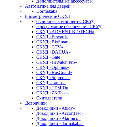
Дополнительные аксессуары
Автоматика для дверей
Dormakaba
Биометрические СКУД
Основные компоненты СКУД
Программное обеспечение СКУД
СКУД «ADVENT BIOTECH»
СКУД «Beward»
СКУД «BioSmart»
СКУД «CTV»
СКУД «DAHUA»
СКУД «Gate»
СКУД «HiWatch Pro»
СКУД «Optimus»
СКУД «RusGuard»
СКУД «Suprema»
СКУД «Tantos»
СКУД «TEMID»
СКУД «ZKTeco»
Считыватели
Доводчики
Доводчики «Abloy»
Доводчики «AccordTec»
Доводчики «Alarmico»
Доводчики «dormakaba»