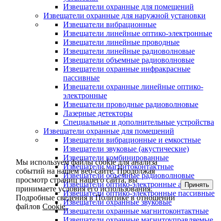
Извещатели охранные для помещений
Извещатели охранные для наружной установки
Извещатели вибрационные
Извещатели линейные оптико-электронные
Извещатели линейные проводные
Извещатели линейные радиоволновые
Извещатели объемные радиоволновые
Извещатели охранные инфракрасные
пассивные
Извещатели охранные линейные оптико-
электронные
Извещатели проводные радиоволновые
Лазерные детекторы
Специальные и дополнительные устройства
Извещатели охранные для помещений
Извещатели вибрационные и емкостные
Извещатели звуковые (акустические)
Извещатели комбинированные
Мы используем файлы cookie для анализа
Извещатели магнитоконтактные
событий на нашем веб-сайте. Продолжая
Извещатели объемные радиоволновые
просмотр страниц нашего сайта, вы
Извещатели оптико-электронные активные
Принять
принимаете условия его использования.
Извещатели оптико-электронные пассивные
Подробные сведения в Политике в отношении
Извещатели охранные звуковые
файлов
Cookie.
Извещатели охранные магнитоконтактные
Извещатели охранные магнитоуправляемые