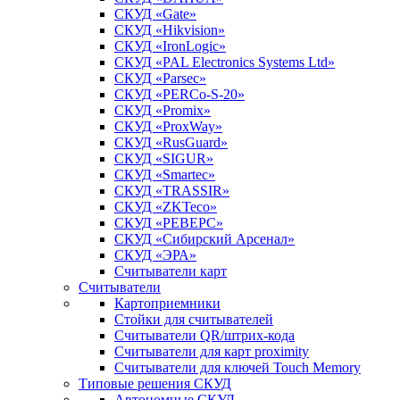
СКУД «Gate»
СКУД «Hikvision»
СКУД «IronLogic»
СКУД «PAL Electronics Systems Ltd»
СКУД «Parsec»
СКУД «PERCo-S-20»
СКУД «Promix»
СКУД «ProxWay»
СКУД «RusGuard»
СКУД «SIGUR»
СКУД «Smartec»
СКУД «TRASSIR»
СКУД «ZKTeco»
СКУД «РЕВЕРС»
СКУД «Сибирский Арсенал»
СКУД «ЭРА»
Считыватели карт
Считыватели
Картоприемники
Стойки для считывателей
Считыватели QR/штрих-кода
Считыватели для карт proximity
Считыватели для ключей Touch Memory
Типовые решения СКУД
Автономные СКУД