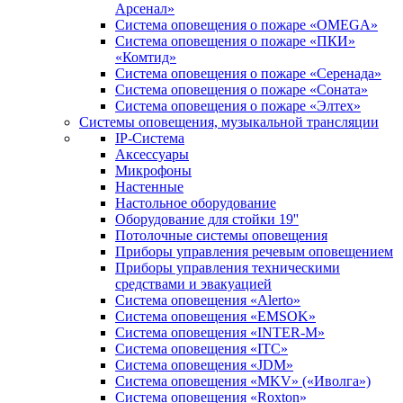
Арсенал»
Система оповещения о пожаре «OMEGA»
Система оповещения о пожаре «ПКИ»
«Комтид»
Система оповещения о пожаре «Серенада»
Система оповещения о пожаре «Соната»
Система оповещения о пожаре «Элтех»
Системы оповещения, музыкальной трансляции
IP-Система
Аксессуары
Микрофоны
Настенные
Настольное оборудование
Оборудование для стойки 19''
Потолочные системы оповещения
Приборы управления речевым оповещением
Приборы управления техническими
средствами и эвакуацией
Система оповещения «Alerto»
Система оповещения «EMSOK»
Система оповещения «INTER-M»
Система оповещения «ITC»
Система оповещения «JDM»
Система оповещения «MKV» («Иволга»)
Система оповещения «Roxton»