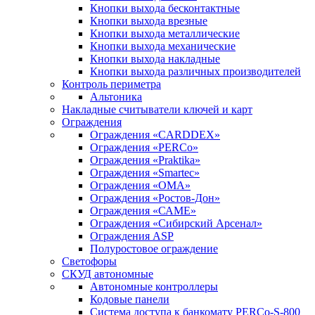
Кнопки выхода бесконтактные
Кнопки выхода врезные
Кнопки выхода металлические
Кнопки выхода механические
Кнопки выхода накладные
Кнопки выхода различных производителей
Контроль периметра
Альтоника
Накладные считыватели ключей и карт
Ограждения
Ограждения «CARDDEX»
Ограждения «PERCo»
Ограждения «Praktika»
Ограждения «Smartec»
Ограждения «ОМА»
Ограждения «Ростов-Дон»
Ограждения «САМЕ»
Ограждения «Сибирский Арсенал»
Ограждения ASP
Полуростовое ограждение
Светофоры
СКУД автономные
Автономные контроллеры
Кодовые панели
Система доступа к банкомату PERCo-S-800