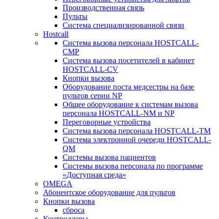
Производственная связь
Пульты
Система специализированной связи
Hostcall
Cистема вызова персонала HOSTCALL-
CMP
Cистема вызова посетителей в кабинет
HOSTCALL-CV
Кнопки вызова
Оборудование поста медсестры на базе
пультов серии NP
Общее оборудование к системам вызова
персонала HOSTCALL-NM и NP
Переговорные устройства
Система вызова персонала HOSTCALL-TM
Система электронной очереди HOSTCALL-
QM
Системы вызова пациентов
Системы вызова персонала по программе
«Доступная среда»
OMEGA
Абонентское оборудование для пультов
Кнопки вызова
сброса
Контроллеры