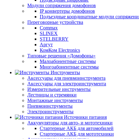
Модули сопряжения домофонов
IP конвертеры домофонов
Подъездные координатные модули сопряжени
Переговорные устройства
Commax
SLINEX
STELBERRY
Аргут
КомКом Electronics
Типовые решения «Домофоны»
Малоабонентные системы
Многоабонентные системы
Инструменты
Аксессуары для пневмоинструмента
Аксессуары для электроинструмента
Измерительные инструменты
Лестницы и стремянки
Монтажные инструменты
Пневмоинструменты
Электроинструменты
Источники питания
Аккумуляторы для авто- и мототехники
Стартерные АКБ для автомобилей
Стартерные АКБ для мототехники