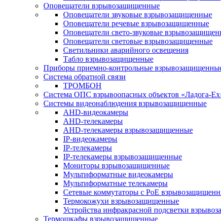
Оповещатели взрывозащищенные
Оповещатели звуковые взрывозащищенные
Оповещатели речевые взрывозащищенные
Оповещатели свето-звуковые взрывозащищен
Оповещатели световые взрывозащищенные
Светильники аварийного освещения
Табло взрывозащищенные
Приборы приемно-контрольные взрывозащищенны
Система обратной связи
ТРОМБОН
Система ОПС взрывоопасных объектов «Ладога-Ex
Системы видеонаблюдения взрывозащищенные
AHD-видеокамеры
AHD-телекамеры
AHD-телекамеры взрывозащищенные
IP-видеокамеры
IP-телекамеры
IP-телекамеры взрывозащищенные
Мониторы взрывозащищенные
Мультиформатные видеокамеры
Мультиформатные телекамеры
Сетевые коммутаторы с РоЕ взрывозащищен
Термокожухи взрывозащищенные
Устройства инфракрасной подсветки взрыво
Термошкафы взрывозащищенные