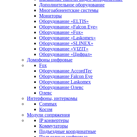
Дополнительное оборудование
Многоабонентские системы
Мониторы
Оборудование «ELTIS»
Оборудование «Falcon Eye»
Оборудование «Fox»
Оборудование «Laskomex»
Оборудование «SLINEX»
Оборудование «VIZIT»
Оборудование «Цифрал»
Домофоны цифровые
Fox
Оборудование AccordTec
Оборудование Falcon Eye
Оборудование Laskomex
Оборудование Олевс
Олевс
Интерфоны, интеркомы
Commax
Косом
Модули сопряжения
IP конвертеры
Коммутаторы
Подъездные координатные
Подъездные цифровые