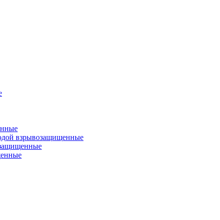
е
енные
одой взрывозащищенные
озащищенные
щенные