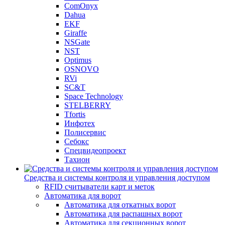
ComOnyx
Dahua
EKF
Giraffe
NSGate
NST
Optimus
OSNOVO
RVi
SC&T
Space Technology
STELBERRY
Tfortis
Инфотех
Полисервис
Себокс
Спецвидеопроект
Тахион
Средства и системы контроля и управления доступом
RFID считыватели карт и меток
Автоматика для ворот
Автоматика для откатных ворот
Автоматика для распашных ворот
Автоматика для секционных ворот