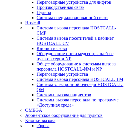
Переговорные устройства для лифтов
Производственная связь
Пульты
Система специализированной связи
Hostcall
Cистема вызова персонала HOSTCALL-
CMP
Cистема вызова посетителей в кабинет
HOSTCALL-CV
Кнопки вызова
Оборудование поста медсестры на базе
пультов серии NP
Общее оборудование к системам вызова
персонала HOSTCALL-NM и NP
Переговорные устройства
Система вызова персонала HOSTCALL-TM
Система электронной очереди HOSTCALL-
QM
Системы вызова пациентов
Системы вызова персонала по программе
«Доступная среда»
OMEGA
Абонентское оборудование для пультов
Кнопки вызова
сброса