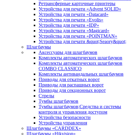
Ретрансферные карточные принтеры
Устройства для печати «Advent SOLID»
Устройства для печати «Datacard»
Устройства для печати «Evolis»
Устройства для печати «IDP»
Устройства для печати «Magicard»
Устройства для печати «POINTMAN»
Устройства для печати &quot;Seaory&quot;
Шлагбаумы
Аксессуары для шлагбаумов
Комплекты автоматических шлагбаумов
Комплекты автоматических шлагбаумов
COMBO CLASSICO
Комплекты антивандальных шлагбаумов
Приводы для откатных ворот
Приводы для распашных ворот
Приводы для секционных ворот
Стрелы
Тумбы шлагбаумов
Тумбы шлагбаумов;Средства и системы
контроля и управления доступом
Устройства безопасности
Устройства управления
Шлагбаумы «CARDDEX»
Шлагбаумы «Hikvision»