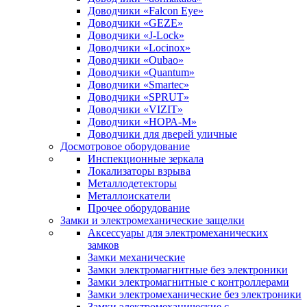
Доводчики «Falcon Eye»
Доводчики «GEZE»
Доводчики «J-Lock»
Доводчики «Locinox»
Доводчики «Oubao»
Доводчики «Quantum»
Доводчики «Smartec»
Доводчики «SPRUT»
Доводчики «VIZIT»
Доводчики «НОРА-М»
Доводчики для дверей уличные
Досмотровое оборудование
Инспекционные зеркала
Локализаторы взрыва
Металлодетекторы
Металлоискатели
Прочее оборудование
Замки и электромеханические защелки
Аксессуары для электромеханических
замков
Замки механические
Замки электромагнитные без электроники
Замки электромагнитные с контроллерами
Замки электромеханические без электроники
Замки электромеханические с