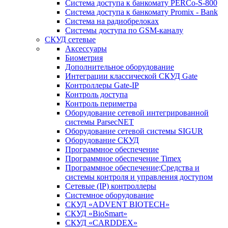
Система доступа к банкомату PERCo-S-800
Система доступа к банкомату Promix - Bank
Система на радиобрелоках
Системы доступа по GSM-каналу
СКУД сетевые
Аксессуары
Биометрия
Дополнительное оборудование
Интеграции классической СКУД Gate
Контроллеры Gate-IP
Контроль доступа
Контроль периметра
Оборудование сетевой интегрированной
системы ParsecNET
Оборудование сетевой системы SIGUR
Оборудование СКУД
Программное обеспечение
Программное обеспечение Timex
Программное обеспечение;Средства и
системы контроля и управления доступом
Сетевые (IP) контроллеры
Системное оборудование
СКУД «ADVENT BIOTECH»
СКУД «BioSmart»
СКУД «CARDDEX»