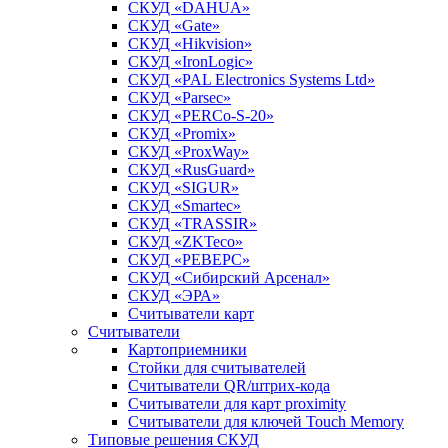
СКУД «DAHUA»
СКУД «Gate»
СКУД «Hikvision»
СКУД «IronLogic»
СКУД «PAL Electronics Systems Ltd»
СКУД «Parsec»
СКУД «PERCo-S-20»
СКУД «Promix»
СКУД «ProxWay»
СКУД «RusGuard»
СКУД «SIGUR»
СКУД «Smartec»
СКУД «TRASSIR»
СКУД «ZKTeco»
СКУД «РЕВЕРС»
СКУД «Сибирский Арсенал»
СКУД «ЭРА»
Считыватели карт
Считыватели
Картоприемники
Стойки для считывателей
Считыватели QR/штрих-кода
Считыватели для карт proximity
Считыватели для ключей Touch Memory
Типовые решения СКУД