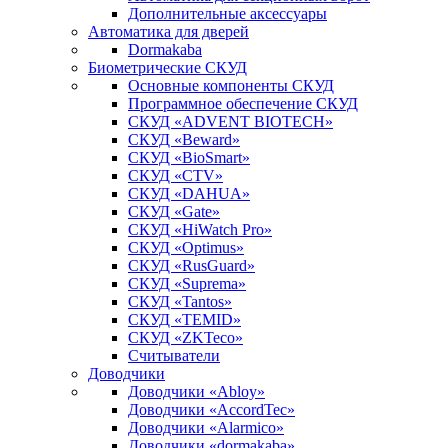
Дополнительные аксессуары
Автоматика для дверей
Dormakaba
Биометрические СКУД
Основные компоненты СКУД
Программное обеспечение СКУД
СКУД «ADVENT BIOTECH»
СКУД «Beward»
СКУД «BioSmart»
СКУД «CTV»
СКУД «DAHUA»
СКУД «Gate»
СКУД «HiWatch Pro»
СКУД «Optimus»
СКУД «RusGuard»
СКУД «Suprema»
СКУД «Tantos»
СКУД «TEMID»
СКУД «ZKTeco»
Считыватели
Доводчики
Доводчики «Abloy»
Доводчики «AccordTec»
Доводчики «Alarmico»
Доводчики «dormakaba»