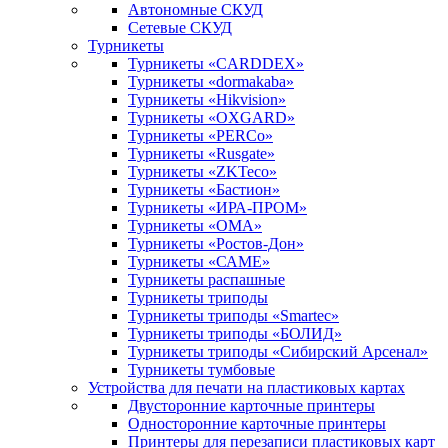
Автономные СКУД
Сетевые СКУД
Турникеты
Турникеты «CARDDEX»
Турникеты «dormakaba»
Турникеты «Hikvision»
Турникеты «OXGARD»
Турникеты «PERCo»
Турникеты «Rusgate»
Турникеты «ZKTeco»
Турникеты «Бастион»
Турникеты «ИРА-ПРОМ»
Турникеты «ОМА»
Турникеты «Ростов-Дон»
Турникеты «САМЕ»
Турникеты распашные
Турникеты триподы
Турникеты триподы «Smartec»
Турникеты триподы «БОЛИД»
Турникеты триподы «Сибирский Арсенал»
Турникеты тумбовые
Устройства для печати на пластиковых картах
Двусторонние карточные принтеры
Односторонние карточные принтеры
Принтеры для перезаписи пластиковых карт