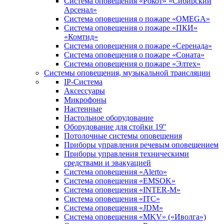
Система оповещения «Рокот» «Сибирский
Арсенал»
Система оповещения о пожаре «OMEGA»
Система оповещения о пожаре «ПКИ»
«Комтид»
Система оповещения о пожаре «Серенада»
Система оповещения о пожаре «Соната»
Система оповещения о пожаре «Элтех»
Системы оповещения, музыкальной трансляции
IP-Система
Аксессуары
Микрофоны
Настенные
Настольное оборудование
Оборудование для стойки 19''
Потолочные системы оповещения
Приборы управления речевым оповещением
Приборы управления техническими
средствами и эвакуацией
Система оповещения «Alerto»
Система оповещения «EMSOK»
Система оповещения «INTER-M»
Система оповещения «ITC»
Система оповещения «JDM»
Система оповещения «MKV» («Иволга»)