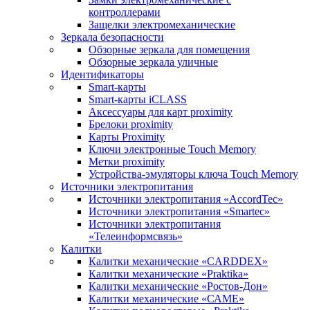
контроллерами
Защелки электромеханические
Зеркала безопасности
Обзорные зеркала для помещения
Обзорные зеркала уличные
Идентификаторы
Smart-карты
Smart-карты iCLASS
Аксессуары для карт proximitу
Брелоки proximity
Карты Proximity
Ключи электронные Touch Memory
Метки proximity
Устройства-эмуляторы ключа Touch Memory
Источники электропитания
Источники электропитания «AccordTec»
Источники электропитания «Smartec»
Источники электропитания
«Телеинформсвязь»
Калитки
Калитки механические «CARDDEX»
Калитки механические «Praktika»
Калитки механические «Ростов-Дон»
Калитки механические «САМЕ»