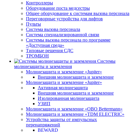
Контроллеры
Оборудование поста медсестры
Общее оборудование к системам вызова персонала
Переговорные устройства для лифтов
Пульты
Система вызова персонала
Система специализированной связи
Системы вызова персонала по программе
«Доступная среда»
Типовые решения СДС
ТРОМБОН
Системы
молниезащиты и заземления
Молниезащита и заземление «Jupiter»
Внешняя молниезащита и заземление
Молниезащита и заземление «Jupiter»
Активная молниезащита
Внешняя молниезащита и заземление
Изолированная молниезащита
УЗИП
Молниезащита и заземление «OBO Bettermann»
Молниезащита и заземление «TDM ЕLECTRIC»
Устройства защиты от импульсных
перенапряжений
BEWARD