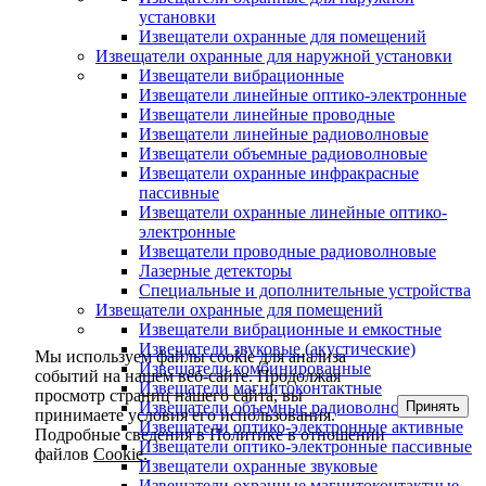
установки
Извещатели охранные для помещений
Извещатели охранные для наружной установки
Извещатели вибрационные
Извещатели линейные оптико-электронные
Извещатели линейные проводные
Извещатели линейные радиоволновые
Извещатели объемные радиоволновые
Извещатели охранные инфракрасные
пассивные
Извещатели охранные линейные оптико-
электронные
Извещатели проводные радиоволновые
Лазерные детекторы
Специальные и дополнительные устройства
Извещатели охранные для помещений
Извещатели вибрационные и емкостные
Извещатели звуковые (акустические)
Мы используем файлы cookie для анализа
Извещатели комбинированные
событий на нашем веб-сайте. Продолжая
Извещатели магнитоконтактные
просмотр страниц нашего сайта, вы
Принять
Извещатели объемные радиоволновые
принимаете условия его использования.
Извещатели оптико-электронные активные
Подробные сведения в Политике в отношении
Извещатели оптико-электронные пассивные
файлов
Cookie.
Извещатели охранные звуковые
Извещатели охранные магнитоконтактные