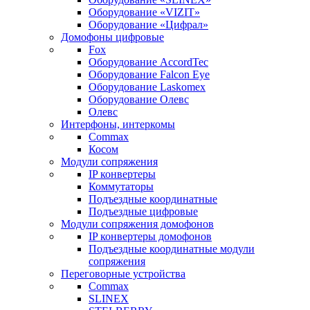
Оборудование «VIZIT»
Оборудование «Цифрал»
Домофоны цифровые
Fox
Оборудование AccordTec
Оборудование Falcon Eye
Оборудование Laskomex
Оборудование Олевс
Олевс
Интерфоны, интеркомы
Commax
Косом
Модули сопряжения
IP конвертеры
Коммутаторы
Подъездные координатные
Подъездные цифровые
Модули сопряжения домофонов
IP конвертеры домофонов
Подъездные координатные модули
сопряжения
Переговорные устройства
Commax
SLINEX