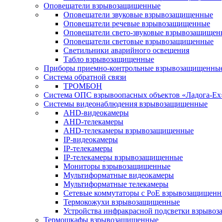
Оповещатели взрывозащищенные
Оповещатели звуковые взрывозащищенные
Оповещатели речевые взрывозащищенные
Оповещатели свето-звуковые взрывозащищен
Оповещатели световые взрывозащищенные
Светильники аварийного освещения
Табло взрывозащищенные
Приборы приемно-контрольные взрывозащищенны
Система обратной связи
ТРОМБОН
Система ОПС взрывоопасных объектов «Ладога-Ex
Системы видеонаблюдения взрывозащищенные
AHD-видеокамеры
AHD-телекамеры
AHD-телекамеры взрывозащищенные
IP-видеокамеры
IP-телекамеры
IP-телекамеры взрывозащищенные
Мониторы взрывозащищенные
Мультиформатные видеокамеры
Мультиформатные телекамеры
Сетевые коммутаторы с РоЕ взрывозащищен
Термокожухи взрывозащищенные
Устройства инфракрасной подсветки взрыво
Термошкафы взрывозащищенные