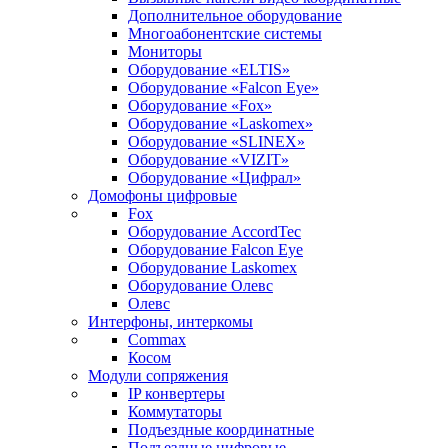
Дополнительное оборудование
Многоабонентские системы
Мониторы
Оборудование «ELTIS»
Оборудование «Falcon Eye»
Оборудование «Fox»
Оборудование «Laskomex»
Оборудование «SLINEX»
Оборудование «VIZIT»
Оборудование «Цифрал»
Домофоны цифровые
Fox
Оборудование AccordTec
Оборудование Falcon Eye
Оборудование Laskomex
Оборудование Олевс
Олевс
Интерфоны, интеркомы
Commax
Косом
Модули сопряжения
IP конвертеры
Коммутаторы
Подъездные координатные
Подъездные цифровые