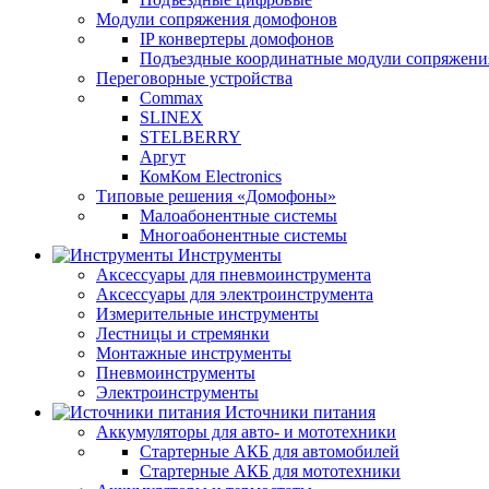
Модули сопряжения домофонов
IP конвертеры домофонов
Подъездные координатные модули сопряжени
Переговорные устройства
Commax
SLINEX
STELBERRY
Аргут
КомКом Electronics
Типовые решения «Домофоны»
Малоабонентные системы
Многоабонентные системы
Инструменты
Аксессуары для пневмоинструмента
Аксессуары для электроинструмента
Измерительные инструменты
Лестницы и стремянки
Монтажные инструменты
Пневмоинструменты
Электроинструменты
Источники питания
Аккумуляторы для авто- и мототехники
Стартерные АКБ для автомобилей
Стартерные АКБ для мототехники