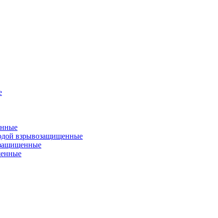
е
енные
одой взрывозащищенные
озащищенные
щенные