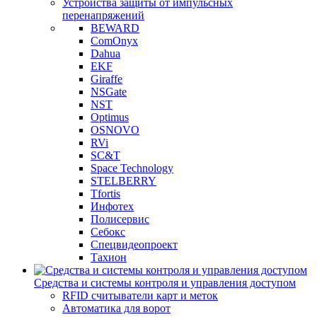
Устройства защиты от импульсных
перенапряжений
BEWARD
ComOnyx
Dahua
EKF
Giraffe
NSGate
NST
Optimus
OSNOVO
RVi
SC&T
Space Technology
STELBERRY
Tfortis
Инфотех
Полисервис
Себокс
Спецвидеопроект
Тахион
Средства и системы контроля и управления доступом
RFID считыватели карт и меток
Автоматика для ворот