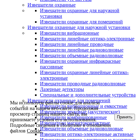
Извещатели охранные
Извещатели охранные для наружной
установки
Извещатели охранные для помещений
Извещатели охранные для наружной установки
Извещатели вибрационные
Извещатели линейные оптико-электронные
Извещатели линейные проводные
Извещатели линейные радиоволновые
Извещатели объемные радиоволновые
Извещатели охранные инфракрасные
пассивные
Извещатели охранные линейные оптико-
электронные
Извещатели проводные радиоволновые
Лазерные детекторы
Специальные и дополнительные устройства
Извещатели охранные для помещений
Мы используем файлы cookie для анализа
Извещатели вибрационные и емкостные
событий на нашем веб-сайте. Продолжая
Извещатели звуковые (акустические)
просмотр страниц нашего сайта, вы
Принять
Извещатели комбинированные
принимаете условия его использования.
Извещатели магнитоконтактные
Подробные сведения в Политике в отношении
Извещатели объемные радиоволновые
файлов
Cookie.
Извещатели оптико-электронные активные
Извещатели оптико-электронные пассивные