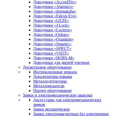
Доводчики «AccordTec»
Доводчики «Alarmico»
Доводчики «dormakaba»
Доводчики «Falcon Eye»
Доводчики «GEZE»
Доводчики «J-Lock»
Доводчики «Locinox»
Доводчики «Oubao»
Доводчики «Quantum»
Доводчики «Smartec»
Доводчики «SPRUT»
Доводчики «VIZIT»
Доводчики «НОРА-М»
Доводчики для дверей уличные
Досмотровое оборудование
Инспекционные зеркала
Локализаторы взрыва
Металлодетекторы
Металлоискатели
Прочее оборудование
Замки и электромеханические защелки
Аксессуары для электромеханических
замков
Замки механические
Замки электромагнитные без электроники