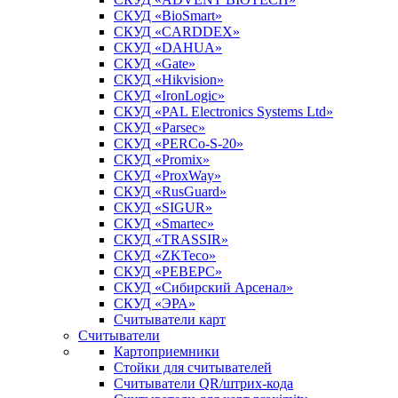
СКУД «BioSmart»
СКУД «CARDDEX»
СКУД «DAHUA»
СКУД «Gate»
СКУД «Hikvision»
СКУД «IronLogic»
СКУД «PAL Electronics Systems Ltd»
СКУД «Parsec»
СКУД «PERCo-S-20»
СКУД «Promix»
СКУД «ProxWay»
СКУД «RusGuard»
СКУД «SIGUR»
СКУД «Smartec»
СКУД «TRASSIR»
СКУД «ZKTeco»
СКУД «РЕВЕРС»
СКУД «Сибирский Арсенал»
СКУД «ЭРА»
Считыватели карт
Считыватели
Картоприемники
Стойки для считывателей
Считыватели QR/штрих-кода