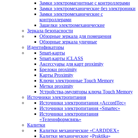
Замки электромагнитные с контроллерами
Замки электромеханические без электроники
Замки электромеханические с
контроллерами
Защелки электромеханические
Зеркала безопасности
Обзорные зеркала для помещения
Обзорные зеркала уличные
Идентификаторы
Smart-карты
Smart-карты iCLASS
Аксессуары для карт proximitу
Брелоки proximity
Карты Proximity
Ключи электронные Touch Memory
Метки proximity
Устройства-эмуляторы ключа Touch Memory
Источники электропитания
Источники электропитания «AccordTec»
Источники электропитания «Smartec»
Источники электропитания
«Телеинформсвязь»
Калитки
Калитки механические «CARDDEX»
Калитки механические «Praktika»