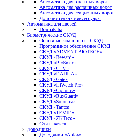
Автоматика для откатных ворот
Автоматика для распашных ворот
Автоматика для секционных ворот
Дополнительные аксессуары
Автоматика для дверей
Dormakaba
Биометрические СКУД
Основные компоненты СКУД
Программное обеспечение СКУД
СКУД «ADVENT BIOTECH»
СКУД «Beward»
СКУД «BioSmart»
СКУД «CTV»
СКУД «DAHUA»
СКУД «Gate»
СКУД «HiWatch Pro»
СКУД «Optimus»
СКУД «RusGuard»
СКУД «Suprema»
СКУД «Tantos»
СКУД «TEMID»
СКУД «ZKTeco»
Считыватели
Доводчики
Доводчики «Abloy»