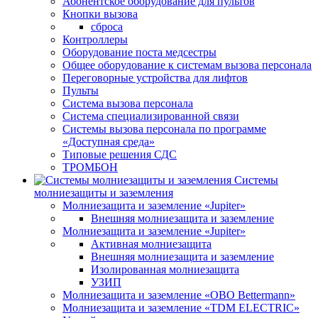
Абонентское оборудование для пультов
Кнопки вызова
сброса
Контроллеры
Оборудование поста медсестры
Общее оборудование к системам вызова персонала
Переговорные устройства для лифтов
Пульты
Система вызова персонала
Система специализированной связи
Системы вызова персонала по программе
«Доступная среда»
Типовые решения СДС
ТРОМБОН
Системы
молниезащиты и заземления
Молниезащита и заземление «Jupiter»
Внешняя молниезащита и заземление
Молниезащита и заземление «Jupiter»
Активная молниезащита
Внешняя молниезащита и заземление
Изолированная молниезащита
УЗИП
Молниезащита и заземление «OBO Bettermann»
Молниезащита и заземление «TDM ЕLECTRIC»