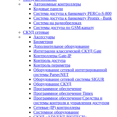
Автономные контроллеры
Кодовые панели
Система доступа к банкомату PERCo-S-800
Система доступа к банкомату Promix - Bank
Система на радиобрелоках
Системы доступа по GSM-каналу
СКУД сетевые
Аксессуары
Биометрия
Дополнительное оборудование
Интеграции классической СКУД Gate
Контроллеры Gate-IP
Контроль доступа
Контроль периметра
Оборудование сетевой интегрированной
системы ParsecNET
Оборудование сетевой системы SIGUR
Оборудование СКУД
Программное обеспечение
Программное обеспечение Timex
Программное обеспечение;Средства и
системы контроля и управления доступом
Сетевые (IP) контроллеры
Системное оборудование
СКУД «ADVENT BIOTECH»