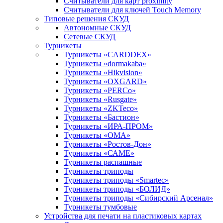
Считыватели для карт proximity
Считыватели для ключей Touch Memory
Типовые решения СКУД
Автономные СКУД
Сетевые СКУД
Турникеты
Турникеты «CARDDEX»
Турникеты «dormakaba»
Турникеты «Hikvision»
Турникеты «OXGARD»
Турникеты «PERCo»
Турникеты «Rusgate»
Турникеты «ZKTeco»
Турникеты «Бастион»
Турникеты «ИРА-ПРОМ»
Турникеты «ОМА»
Турникеты «Ростов-Дон»
Турникеты «САМЕ»
Турникеты распашные
Турникеты триподы
Турникеты триподы «Smartec»
Турникеты триподы «БОЛИД»
Турникеты триподы «Сибирский Арсенал»
Турникеты тумбовые
Устройства для печати на пластиковых картах