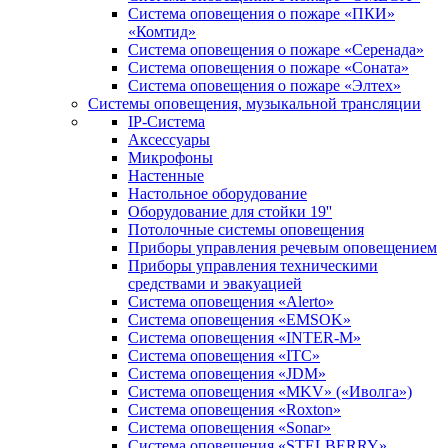
Система оповещения о пожаре «ПКИ»
«Комтид»
Система оповещения о пожаре «Серенада»
Система оповещения о пожаре «Соната»
Система оповещения о пожаре «Элтех»
Системы оповещения, музыкальной трансляции
IP-Система
Аксессуары
Микрофоны
Настенные
Настольное оборудование
Оборудование для стойки 19''
Потолочные системы оповещения
Приборы управления речевым оповещением
Приборы управления техническими
средствами и эвакуацией
Система оповещения «Alerto»
Система оповещения «EMSOK»
Система оповещения «INTER-M»
Система оповещения «ITC»
Система оповещения «JDM»
Система оповещения «MKV» («Иволга»)
Система оповещения «Roxton»
Система оповещения «Sonar»
Система оповещения «STELBERRY»