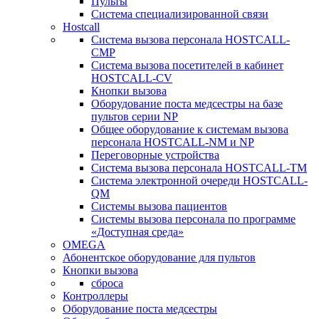
Пульты
Система специализированной связи
Hostcall
Cистема вызова персонала HOSTCALL-
CMP
Cистема вызова посетителей в кабинет
HOSTCALL-CV
Кнопки вызова
Оборудование поста медсестры на базе
пультов серии NP
Общее оборудование к системам вызова
персонала HOSTCALL-NM и NP
Переговорные устройства
Система вызова персонала HOSTCALL-TM
Система электронной очереди HOSTCALL-
QM
Системы вызова пациентов
Системы вызова персонала по программе
«Доступная среда»
OMEGA
Абонентское оборудование для пультов
Кнопки вызова
сброса
Контроллеры
Оборудование поста медсестры