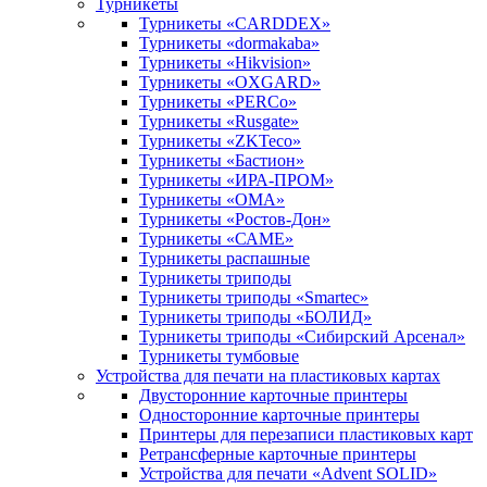
Турникеты
Турникеты «CARDDEX»
Турникеты «dormakaba»
Турникеты «Hikvision»
Турникеты «OXGARD»
Турникеты «PERCo»
Турникеты «Rusgate»
Турникеты «ZKTeco»
Турникеты «Бастион»
Турникеты «ИРА-ПРОМ»
Турникеты «ОМА»
Турникеты «Ростов-Дон»
Турникеты «САМЕ»
Турникеты распашные
Турникеты триподы
Турникеты триподы «Smartec»
Турникеты триподы «БОЛИД»
Турникеты триподы «Сибирский Арсенал»
Турникеты тумбовые
Устройства для печати на пластиковых картах
Двусторонние карточные принтеры
Односторонние карточные принтеры
Принтеры для перезаписи пластиковых карт
Ретрансферные карточные принтеры
Устройства для печати «Advent SOLID»