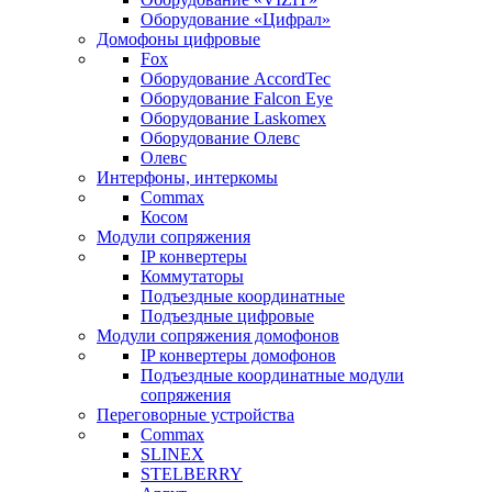
Оборудование «Цифрал»
Домофоны цифровые
Fox
Оборудование AccordTec
Оборудование Falcon Eye
Оборудование Laskomex
Оборудование Олевс
Олевс
Интерфоны, интеркомы
Commax
Косом
Модули сопряжения
IP конвертеры
Коммутаторы
Подъездные координатные
Подъездные цифровые
Модули сопряжения домофонов
IP конвертеры домофонов
Подъездные координатные модули
сопряжения
Переговорные устройства
Commax
SLINEX
STELBERRY