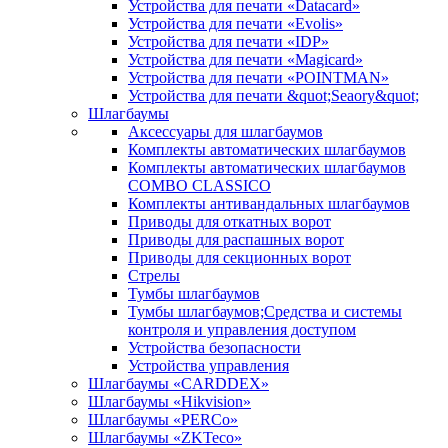
Устройства для печати «Datacard»
Устройства для печати «Evolis»
Устройства для печати «IDP»
Устройства для печати «Magicard»
Устройства для печати «POINTMAN»
Устройства для печати &quot;Seaory&quot;
Шлагбаумы
Аксессуары для шлагбаумов
Комплекты автоматических шлагбаумов
Комплекты автоматических шлагбаумов
COMBO CLASSICO
Комплекты антивандальных шлагбаумов
Приводы для откатных ворот
Приводы для распашных ворот
Приводы для секционных ворот
Стрелы
Тумбы шлагбаумов
Тумбы шлагбаумов;Средства и системы
контроля и управления доступом
Устройства безопасности
Устройства управления
Шлагбаумы «CARDDEX»
Шлагбаумы «Hikvision»
Шлагбаумы «PERCo»
Шлагбаумы «ZKTeco»