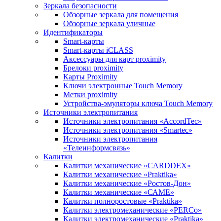
Зеркала безопасности
Обзорные зеркала для помещения
Обзорные зеркала уличные
Идентификаторы
Smart-карты
Smart-карты iCLASS
Аксессуары для карт proximitу
Брелоки proximity
Карты Proximity
Ключи электронные Touch Memory
Метки proximity
Устройства-эмуляторы ключа Touch Memory
Источники электропитания
Источники электропитания «AccordTec»
Источники электропитания «Smartec»
Источники электропитания
«Телеинформсвязь»
Калитки
Калитки механические «CARDDEX»
Калитки механические «Praktika»
Калитки механические «Ростов-Дон»
Калитки механические «САМЕ»
Калитки полноростовые «Praktika»
Калитки электромеханические «PERCo»
Калитки электромеханические «Praktika»