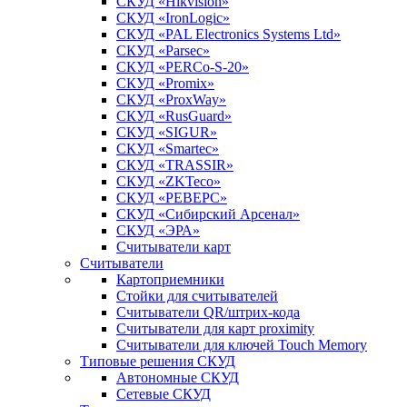
СКУД «Hikvision»
СКУД «IronLogic»
СКУД «PAL Electronics Systems Ltd»
СКУД «Parsec»
СКУД «PERCo-S-20»
СКУД «Promix»
СКУД «ProxWay»
СКУД «RusGuard»
СКУД «SIGUR»
СКУД «Smartec»
СКУД «TRASSIR»
СКУД «ZKTeco»
СКУД «РЕВЕРС»
СКУД «Сибирский Арсенал»
СКУД «ЭРА»
Считыватели карт
Считыватели
Картоприемники
Стойки для считывателей
Считыватели QR/штрих-кода
Считыватели для карт proximity
Считыватели для ключей Touch Memory
Типовые решения СКУД
Автономные СКУД
Сетевые СКУД