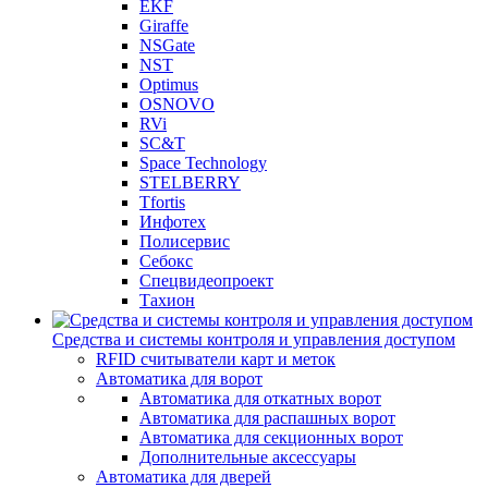
EKF
Giraffe
NSGate
NST
Optimus
OSNOVO
RVi
SC&T
Space Technology
STELBERRY
Tfortis
Инфотех
Полисервис
Себокс
Спецвидеопроект
Тахион
Средства и системы контроля и управления доступом
RFID считыватели карт и меток
Автоматика для ворот
Автоматика для откатных ворот
Автоматика для распашных ворот
Автоматика для секционных ворот
Дополнительные аксессуары
Автоматика для дверей