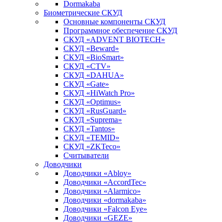
Dormakaba
Биометрические СКУД
Основные компоненты СКУД
Программное обеспечение СКУД
СКУД «ADVENT BIOTECH»
СКУД «Beward»
СКУД «BioSmart»
СКУД «CTV»
СКУД «DAHUA»
СКУД «Gate»
СКУД «HiWatch Pro»
СКУД «Optimus»
СКУД «RusGuard»
СКУД «Suprema»
СКУД «Tantos»
СКУД «TEMID»
СКУД «ZKTeco»
Считыватели
Доводчики
Доводчики «Abloy»
Доводчики «AccordTec»
Доводчики «Alarmico»
Доводчики «dormakaba»
Доводчики «Falcon Eye»
Доводчики «GEZE»