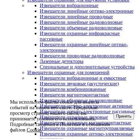
Извещатели вибрационные
Извещатели линейные оптико-электронные
Извещатели линейные проводные
Извещатели линейные радиоволновые
Извещатели объемные радиоволновые
Извещатели охранные инфракрасные
пассивные
Извещатели охранные линейные оптико-
электронные
Извещатели проводные радиоволновые
Лазерные детекторы
Специальные и дополнительные устройства
Извещатели охранные для помещений
Извещатели вибрационные и емкостные
Извещатели звуковые (акустические)
Извещатели комбинированные
Извещатели магнитоконтактные
Извещатели объемные радиоволновые
Мы используем файлы cookie для анализа
Извещатели оптико-электронные активные
событий на нашем веб-сайте. Продолжая
Извещатели оптико-электронные пассивные
просмотр страниц нашего сайта, вы
Принять
Извещатели охранные звуковые
принимаете условия его использования.
Извещатели охранные магнитоконтактные
Подробные сведения в Политике в отношении
Извещатели охранные магнитоуправляемые
файлов
Cookie.
Извещатели охранные оптико-электронные