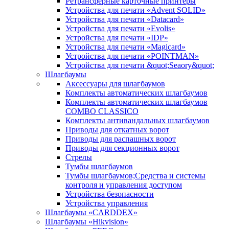
Ретрансферные карточные принтеры
Устройства для печати «Advent SOLID»
Устройства для печати «Datacard»
Устройства для печати «Evolis»
Устройства для печати «IDP»
Устройства для печати «Magicard»
Устройства для печати «POINTMAN»
Устройства для печати &quot;Seaory&quot;
Шлагбаумы
Аксессуары для шлагбаумов
Комплекты автоматических шлагбаумов
Комплекты автоматических шлагбаумов
COMBO CLASSICO
Комплекты антивандальных шлагбаумов
Приводы для откатных ворот
Приводы для распашных ворот
Приводы для секционных ворот
Стрелы
Тумбы шлагбаумов
Тумбы шлагбаумов;Средства и системы
контроля и управления доступом
Устройства безопасности
Устройства управления
Шлагбаумы «CARDDEX»
Шлагбаумы «Hikvision»