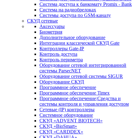
Система доступа к банкомату Promix - Bank
Система на радиобрелоках
Системы доступа по GSM-каналу
СКУД сетевые
Аксессуары
Биометрия
Дополнительное оборудование
Интеграции классической СКУД Gate
Контроллеры Gate-IP
Контроль доступа
Контроль периметра
Оборудование сетевой интегрированной
системы ParsecNET
Оборудование сетевой системы SIGUR
Оборудование СКУД
Программное обеспечение
Программное обеспечение Timex
Программное обеспечение;Средства и
системы контроля и управления доступом
Сетевые (IP) контроллеры
Системное оборудование
СКУД «ADVENT BIOTECH»
СКУД «BioSmart»
СКУД «CARDDEX»
СКУД «DAHUA»