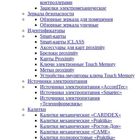
контроллерами
Защелки электромеханические
Зеркала безопасности
Обзорные зеркала для помещения
Обзорные зеркала уличные
Идентификаторы
Smart-карты
Smart-карты iCLASS
Аксессуары для карт proximitу
Брелоки proximity
Карты Proximity
Ключи электронные Touch Memory
Метки proximity
Устройства-эмуляторы ключа Touch Memory
Источники электропитания
Источники электропитания «AccordTec»
Источники электропитания «Smartec»
Источники электропитания
«Телеинформсвязь»
Калитки
Калитки механические «CARDDEX»
Калитки механические «Praktika»
Калитки механические «Ростов-Дон»
Калитки механические «САМЕ»
Калитки полноростовые «Praktika»