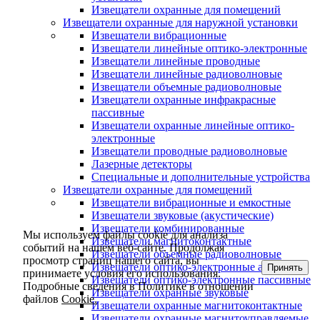
Извещатели охранные для помещений
Извещатели охранные для наружной установки
Извещатели вибрационные
Извещатели линейные оптико-электронные
Извещатели линейные проводные
Извещатели линейные радиоволновые
Извещатели объемные радиоволновые
Извещатели охранные инфракрасные
пассивные
Извещатели охранные линейные оптико-
электронные
Извещатели проводные радиоволновые
Лазерные детекторы
Специальные и дополнительные устройства
Извещатели охранные для помещений
Извещатели вибрационные и емкостные
Извещатели звуковые (акустические)
Извещатели комбинированные
Мы используем файлы cookie для анализа
Извещатели магнитоконтактные
событий на нашем веб-сайте. Продолжая
Извещатели объемные радиоволновые
просмотр страниц нашего сайта, вы
Извещатели оптико-электронные активные
Принять
принимаете условия его использования.
Извещатели оптико-электронные пассивные
Подробные сведения в Политике в отношении
Извещатели охранные звуковые
файлов
Cookie.
Извещатели охранные магнитоконтактные
Извещатели охранные магнитоуправляемые