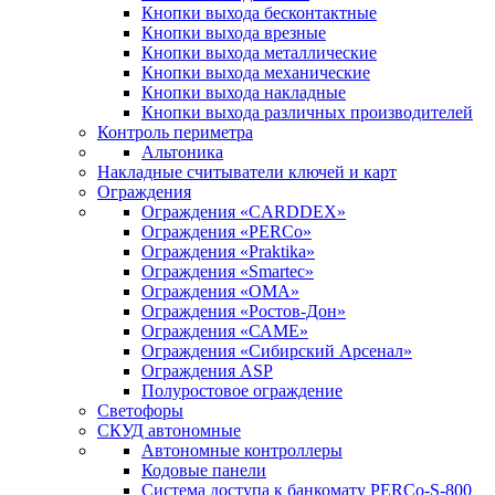
Кнопки выхода бесконтактные
Кнопки выхода врезные
Кнопки выхода металлические
Кнопки выхода механические
Кнопки выхода накладные
Кнопки выхода различных производителей
Контроль периметра
Альтоника
Накладные считыватели ключей и карт
Ограждения
Ограждения «CARDDEX»
Ограждения «PERCo»
Ограждения «Praktika»
Ограждения «Smartec»
Ограждения «ОМА»
Ограждения «Ростов-Дон»
Ограждения «САМЕ»
Ограждения «Сибирский Арсенал»
Ограждения ASP
Полуростовое ограждение
Светофоры
СКУД автономные
Автономные контроллеры
Кодовые панели
Система доступа к банкомату PERCo-S-800