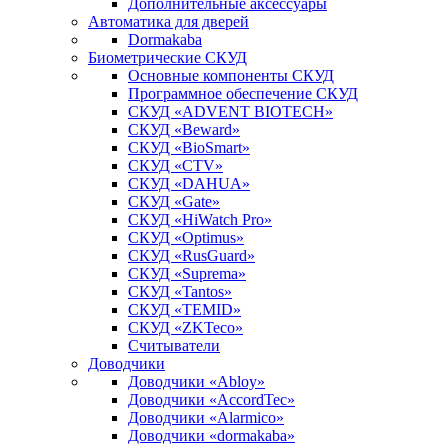
Дополнительные аксессуары
Автоматика для дверей
Dormakaba
Биометрические СКУД
Основные компоненты СКУД
Программное обеспечение СКУД
СКУД «ADVENT BIOTECH»
СКУД «Beward»
СКУД «BioSmart»
СКУД «CTV»
СКУД «DAHUA»
СКУД «Gate»
СКУД «HiWatch Pro»
СКУД «Optimus»
СКУД «RusGuard»
СКУД «Suprema»
СКУД «Tantos»
СКУД «TEMID»
СКУД «ZKTeco»
Считыватели
Доводчики
Доводчики «Abloy»
Доводчики «AccordTec»
Доводчики «Alarmico»
Доводчики «dormakaba»