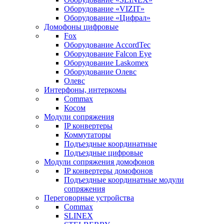
Оборудование «VIZIT»
Оборудование «Цифрал»
Домофоны цифровые
Fox
Оборудование AccordTec
Оборудование Falcon Eye
Оборудование Laskomex
Оборудование Олевс
Олевс
Интерфоны, интеркомы
Commax
Косом
Модули сопряжения
IP конвертеры
Коммутаторы
Подъездные координатные
Подъездные цифровые
Модули сопряжения домофонов
IP конвертеры домофонов
Подъездные координатные модули
сопряжения
Переговорные устройства
Commax
SLINEX