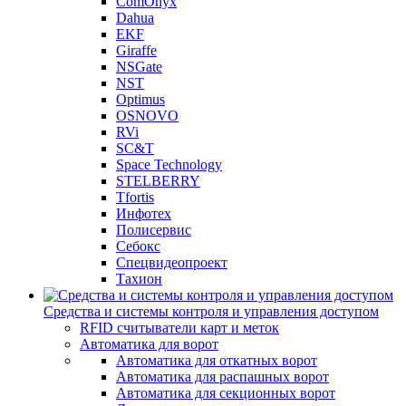
ComOnyx
Dahua
EKF
Giraffe
NSGate
NST
Optimus
OSNOVO
RVi
SC&T
Space Technology
STELBERRY
Tfortis
Инфотех
Полисервис
Себокс
Спецвидеопроект
Тахион
Средства и системы контроля и управления доступом
RFID считыватели карт и меток
Автоматика для ворот
Автоматика для откатных ворот
Автоматика для распашных ворот
Автоматика для секционных ворот