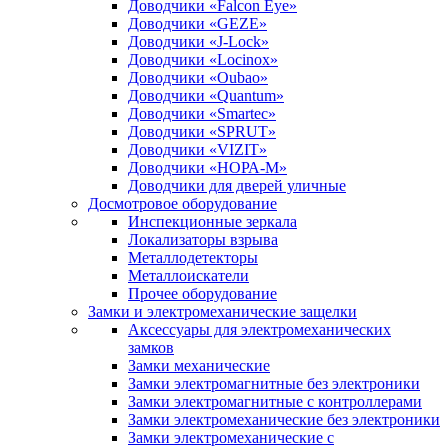
Доводчики «Falcon Eye»
Доводчики «GEZE»
Доводчики «J-Lock»
Доводчики «Locinox»
Доводчики «Oubao»
Доводчики «Quantum»
Доводчики «Smartec»
Доводчики «SPRUT»
Доводчики «VIZIT»
Доводчики «НОРА-М»
Доводчики для дверей уличные
Досмотровое оборудование
Инспекционные зеркала
Локализаторы взрыва
Металлодетекторы
Металлоискатели
Прочее оборудование
Замки и электромеханические защелки
Аксессуары для электромеханических
замков
Замки механические
Замки электромагнитные без электроники
Замки электромагнитные с контроллерами
Замки электромеханические без электроники
Замки электромеханические с