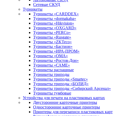
Сетевые СКУД
Турникеты
Турникеты «CARDDEX»
Турникеты «dormakaba»
Турникеты «Hikvision»
Турникеты «OXGARD»
Турникеты «PERCo»
Турникеты «Rusgate»
Турникеты «ZKTeco»
Турникеты «Бастион»
Турникеты «ИРА-ПРОМ»
Турникеты «ОМА»
Турникеты «Ростов-Дон»
Турникеты «САМЕ»
Турникеты распашные
Турникеты триподы
Турникеты триподы «Smartec»
Турникеты триподы «БОЛИД»
Турникеты триподы «Сибирский Арсенал»
Турникеты тумбовые
Устройства для печати на пластиковых картах
Двусторонние карточные принтеры
Односторонние карточные принтеры
Принтеры для перезаписи пластиковых карт