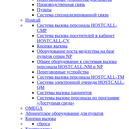
Производственная связь
Пульты
Система специализированной связи
Hostcall
Cистема вызова персонала HOSTCALL-
CMP
Cистема вызова посетителей в кабинет
HOSTCALL-CV
Кнопки вызова
Оборудование поста медсестры на базе
пультов серии NP
Общее оборудование к системам вызова
персонала HOSTCALL-NM и NP
Переговорные устройства
Система вызова персонала HOSTCALL-TM
Система электронной очереди HOSTCALL-
QM
Системы вызова пациентов
Системы вызова персонала по программе
«Доступная среда»
OMEGA
Абонентское оборудование для пультов
Кнопки вызова
сброса
Контроллеры