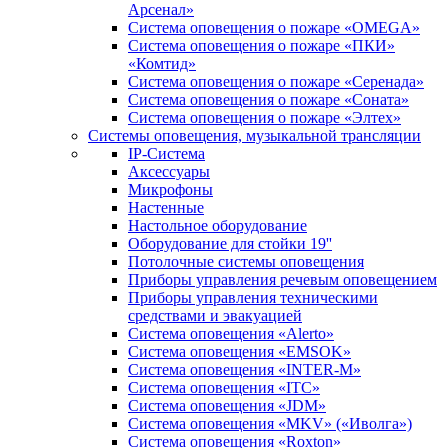
Арсенал»
Система оповещения о пожаре «OMEGA»
Система оповещения о пожаре «ПКИ»
«Комтид»
Система оповещения о пожаре «Серенада»
Система оповещения о пожаре «Соната»
Система оповещения о пожаре «Элтех»
Системы оповещения, музыкальной трансляции
IP-Система
Аксессуары
Микрофоны
Настенные
Настольное оборудование
Оборудование для стойки 19''
Потолочные системы оповещения
Приборы управления речевым оповещением
Приборы управления техническими
средствами и эвакуацией
Система оповещения «Alerto»
Система оповещения «EMSOK»
Система оповещения «INTER-M»
Система оповещения «ITC»
Система оповещения «JDM»
Система оповещения «MKV» («Иволга»)
Система оповещения «Roxton»