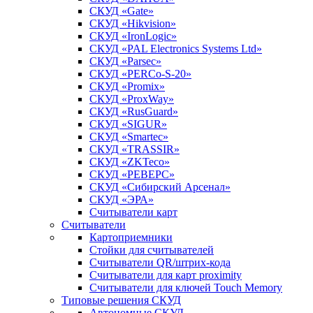
СКУД «Gate»
СКУД «Hikvision»
СКУД «IronLogic»
СКУД «PAL Electronics Systems Ltd»
СКУД «Parsec»
СКУД «PERCo-S-20»
СКУД «Promix»
СКУД «ProxWay»
СКУД «RusGuard»
СКУД «SIGUR»
СКУД «Smartec»
СКУД «TRASSIR»
СКУД «ZKTeco»
СКУД «РЕВЕРС»
СКУД «Сибирский Арсенал»
СКУД «ЭРА»
Считыватели карт
Считыватели
Картоприемники
Стойки для считывателей
Считыватели QR/штрих-кода
Считыватели для карт proximity
Считыватели для ключей Touch Memory
Типовые решения СКУД
Автономные СКУД