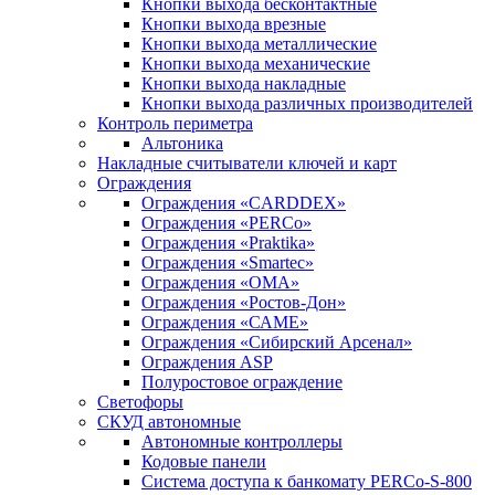
Кнопки выхода бесконтактные
Кнопки выхода врезные
Кнопки выхода металлические
Кнопки выхода механические
Кнопки выхода накладные
Кнопки выхода различных производителей
Контроль периметра
Альтоника
Накладные считыватели ключей и карт
Ограждения
Ограждения «CARDDEX»
Ограждения «PERCo»
Ограждения «Praktika»
Ограждения «Smartec»
Ограждения «ОМА»
Ограждения «Ростов-Дон»
Ограждения «САМЕ»
Ограждения «Сибирский Арсенал»
Ограждения ASP
Полуростовое ограждение
Светофоры
СКУД автономные
Автономные контроллеры
Кодовые панели
Система доступа к банкомату PERCo-S-800