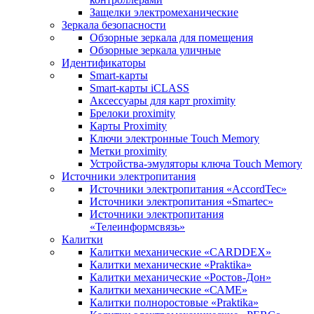
Защелки электромеханические
Зеркала безопасности
Обзорные зеркала для помещения
Обзорные зеркала уличные
Идентификаторы
Smart-карты
Smart-карты iCLASS
Аксессуары для карт proximitу
Брелоки proximity
Карты Proximity
Ключи электронные Touch Memory
Метки proximity
Устройства-эмуляторы ключа Touch Memory
Источники электропитания
Источники электропитания «AccordTec»
Источники электропитания «Smartec»
Источники электропитания
«Телеинформсвязь»
Калитки
Калитки механические «CARDDEX»
Калитки механические «Praktika»
Калитки механические «Ростов-Дон»
Калитки механические «САМЕ»
Калитки полноростовые «Praktika»