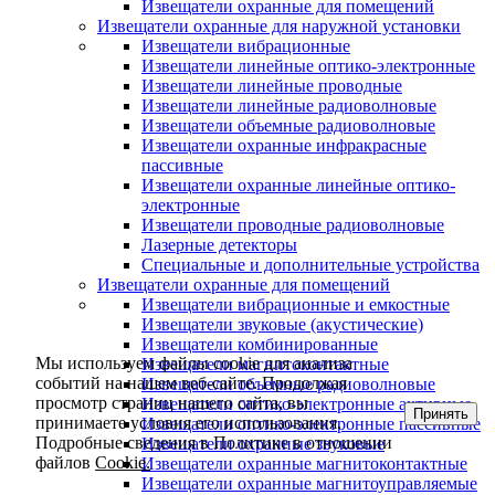
Извещатели охранные для помещений
Извещатели охранные для наружной установки
Извещатели вибрационные
Извещатели линейные оптико-электронные
Извещатели линейные проводные
Извещатели линейные радиоволновые
Извещатели объемные радиоволновые
Извещатели охранные инфракрасные
пассивные
Извещатели охранные линейные оптико-
электронные
Извещатели проводные радиоволновые
Лазерные детекторы
Специальные и дополнительные устройства
Извещатели охранные для помещений
Извещатели вибрационные и емкостные
Извещатели звуковые (акустические)
Извещатели комбинированные
Мы используем файлы cookie для анализа
Извещатели магнитоконтактные
событий на нашем веб-сайте. Продолжая
Извещатели объемные радиоволновые
просмотр страниц нашего сайта, вы
Извещатели оптико-электронные активные
Принять
принимаете условия его использования.
Извещатели оптико-электронные пассивные
Подробные сведения в Политике в отношении
Извещатели охранные звуковые
файлов
Cookie.
Извещатели охранные магнитоконтактные
Извещатели охранные магнитоуправляемые