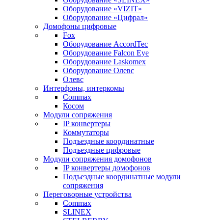
Оборудование «VIZIT»
Оборудование «Цифрал»
Домофоны цифровые
Fox
Оборудование AccordTec
Оборудование Falcon Eye
Оборудование Laskomex
Оборудование Олевс
Олевс
Интерфоны, интеркомы
Commax
Косом
Модули сопряжения
IP конвертеры
Коммутаторы
Подъездные координатные
Подъездные цифровые
Модули сопряжения домофонов
IP конвертеры домофонов
Подъездные координатные модули
сопряжения
Переговорные устройства
Commax
SLINEX