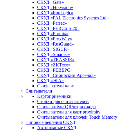
СКУД «Gate»
СКУД «Hikvision»
СКУД «IronLogic»
СКУД «PAL Electronics Systems Ltd»
СКУД «Parsec»
СКУД «PERCo-S-20»
СКУД «Promix»
СКУД «ProxWay»
СКУД «RusGuard»
СКУД «SIGUR»
СКУД «Smartec»
СКУД «TRASSIR»
СКУД «ZKTeco»
СКУД «РЕВЕРС»
СКУД «Сибирский Арсенал»
СКУД «ЭРА»
Считыватели карт
Считыватели
Картоприемники
Стойки для считывателей
Считыватели QR/штрих-кода
Считыватели для карт proximity
Считыватели для ключей Touch Memory
Типовые решения СКУД
Автономные СКУД