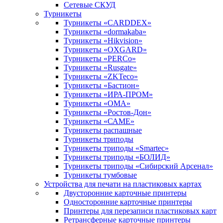
Сетевые СКУД
Турникеты
Турникеты «CARDDEX»
Турникеты «dormakaba»
Турникеты «Hikvision»
Турникеты «OXGARD»
Турникеты «PERCo»
Турникеты «Rusgate»
Турникеты «ZKTeco»
Турникеты «Бастион»
Турникеты «ИРА-ПРОМ»
Турникеты «ОМА»
Турникеты «Ростов-Дон»
Турникеты «САМЕ»
Турникеты распашные
Турникеты триподы
Турникеты триподы «Smartec»
Турникеты триподы «БОЛИД»
Турникеты триподы «Сибирский Арсенал»
Турникеты тумбовые
Устройства для печати на пластиковых картах
Двусторонние карточные принтеры
Односторонние карточные принтеры
Принтеры для перезаписи пластиковых карт
Ретрансферные карточные принтеры