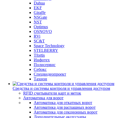
Dahua
EKF
Giraffe
NSGate
NST
Optimus
OSNOVO
RVi
SC&T
Space Technology
STELBERRY
Tfortis
Инфотех
Полисервис
Себокс
Спецвидеопроект
Тахион
Средства и системы контроля и управления доступом
RFID считыватели карт и меток
Автоматика для ворот
Автоматика для откатных ворот
Автоматика для распашных ворот
Автоматика для секционных ворот
Дополнительные аксессуары