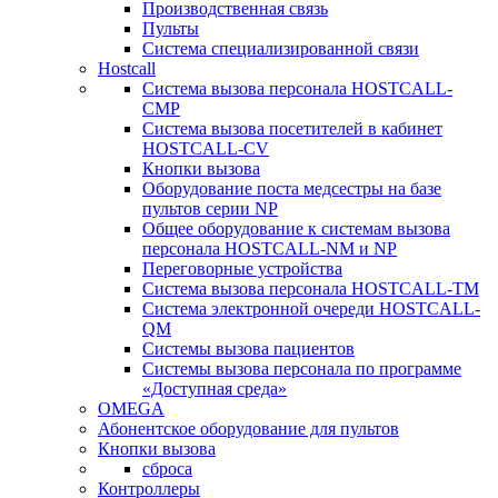
Производственная связь
Пульты
Система специализированной связи
Hostcall
Cистема вызова персонала HOSTCALL-
CMP
Cистема вызова посетителей в кабинет
HOSTCALL-CV
Кнопки вызова
Оборудование поста медсестры на базе
пультов серии NP
Общее оборудование к системам вызова
персонала HOSTCALL-NM и NP
Переговорные устройства
Система вызова персонала HOSTCALL-TM
Система электронной очереди HOSTCALL-
QM
Системы вызова пациентов
Системы вызова персонала по программе
«Доступная среда»
OMEGA
Абонентское оборудование для пультов
Кнопки вызова
сброса
Контроллеры