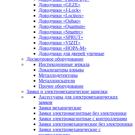
Доводчики «GEZE»
Доводчики «J-Lock»
Доводчики «Locinox»
Доводчики «Oubao»
Доводчики «Quantum»
Доводчики «Smartec»
Доводчики «SPRUT»
Доводчики «VIZIT»
Доводчики «НОРА-М»
Доводчики для дверей уличные
Досмотровое оборудование
Инспекционные зеркала
Локализаторы взрыва
Металлодетекторы
Металлоискатели
Прочее оборудование
Замки и электромеханические защелки
Аксессуары для электромеханических
замков
Замки механические
Замки электромагнитные без электроники
Замки электромагнитные с контроллерами
Замки электромеханические без электроники
Замки электромеханические с
контроллерами