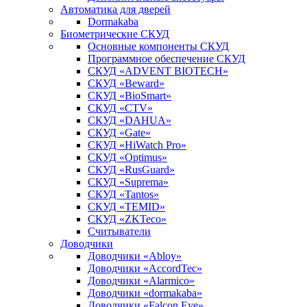
Автоматика для дверей
Dormakaba
Биометрические СКУД
Основные компоненты СКУД
Программное обеспечение СКУД
СКУД «ADVENT BIOTECH»
СКУД «Beward»
СКУД «BioSmart»
СКУД «CTV»
СКУД «DAHUA»
СКУД «Gate»
СКУД «HiWatch Pro»
СКУД «Optimus»
СКУД «RusGuard»
СКУД «Suprema»
СКУД «Tantos»
СКУД «TEMID»
СКУД «ZKTeco»
Считыватели
Доводчики
Доводчики «Abloy»
Доводчики «AccordTec»
Доводчики «Alarmico»
Доводчики «dormakaba»
Доводчики «Falcon Eye»