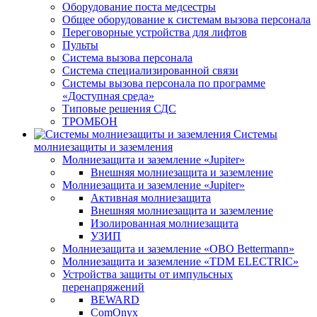
Оборудование поста медсестры
Общее оборудование к системам вызова персонала
Переговорные устройства для лифтов
Пульты
Система вызова персонала
Система специализированной связи
Системы вызова персонала по программе
«Доступная среда»
Типовые решения СДС
ТРОМБОН
Системы
молниезащиты и заземления
Молниезащита и заземление «Jupiter»
Внешняя молниезащита и заземление
Молниезащита и заземление «Jupiter»
Активная молниезащита
Внешняя молниезащита и заземление
Изолированная молниезащита
УЗИП
Молниезащита и заземление «OBO Bettermann»
Молниезащита и заземление «TDM ЕLECTRIC»
Устройства защиты от импульсных
перенапряжений
BEWARD
ComOnyx