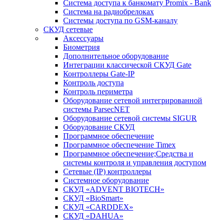
Система доступа к банкомату Promix - Bank
Система на радиобрелоках
Системы доступа по GSM-каналу
СКУД сетевые
Аксессуары
Биометрия
Дополнительное оборудование
Интеграции классической СКУД Gate
Контроллеры Gate-IP
Контроль доступа
Контроль периметра
Оборудование сетевой интегрированной
системы ParsecNET
Оборудование сетевой системы SIGUR
Оборудование СКУД
Программное обеспечение
Программное обеспечение Timex
Программное обеспечение;Средства и
системы контроля и управления доступом
Сетевые (IP) контроллеры
Системное оборудование
СКУД «ADVENT BIOTECH»
СКУД «BioSmart»
СКУД «CARDDEX»
СКУД «DAHUA»