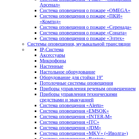
Арсенал»
Система оповещения о пожаре «OMEGA»
Система оповещения о пожаре «ПКИ»
«Комтид»
Система оповещения о пожаре «Серенада»
Система оповещения о пожаре «Соната»
Система оповещения о пожаре «Элтех»
Системы оповещения, музыкальной трансляции
IP-Система
Аксессуары
Микрофоны
Настенные
Настольное оборудование
Оборудование для стойки 19''
Потолочные системы оповещения
Приборы управления речевым оповещением
Приборы управления техническими
средствами и эвакуацией
Система оповещения «Alerto»
Система оповещения «EMSOK»
Система оповещения «INTER-M»
Система оповещения «ITC»
Система оповещения «JDM»
Система оповещения «MKV» («Иволга»)
Система оповещения «Roxton»