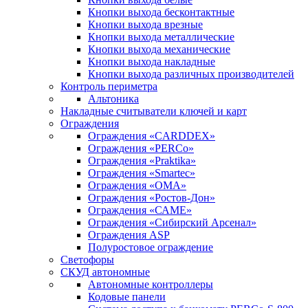
Кнопки выхода бесконтактные
Кнопки выхода врезные
Кнопки выхода металлические
Кнопки выхода механические
Кнопки выхода накладные
Кнопки выхода различных производителей
Контроль периметра
Альтоника
Накладные считыватели ключей и карт
Ограждения
Ограждения «CARDDEX»
Ограждения «PERCo»
Ограждения «Praktika»
Ограждения «Smartec»
Ограждения «ОМА»
Ограждения «Ростов-Дон»
Ограждения «САМЕ»
Ограждения «Сибирский Арсенал»
Ограждения ASP
Полуростовое ограждение
Светофоры
СКУД автономные
Автономные контроллеры
Кодовые панели