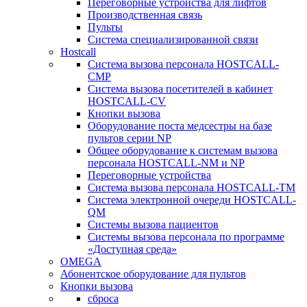
Переговорные устройства для лифтов
Производственная связь
Пульты
Система специализированной связи
Hostcall
Cистема вызова персонала HOSTCALL-
CMP
Cистема вызова посетителей в кабинет
HOSTCALL-CV
Кнопки вызова
Оборудование поста медсестры на базе
пультов серии NP
Общее оборудование к системам вызова
персонала HOSTCALL-NM и NP
Переговорные устройства
Система вызова персонала HOSTCALL-TM
Система электронной очереди HOSTCALL-
QM
Системы вызова пациентов
Системы вызова персонала по программе
«Доступная среда»
OMEGA
Абонентское оборудование для пультов
Кнопки вызова
сброса