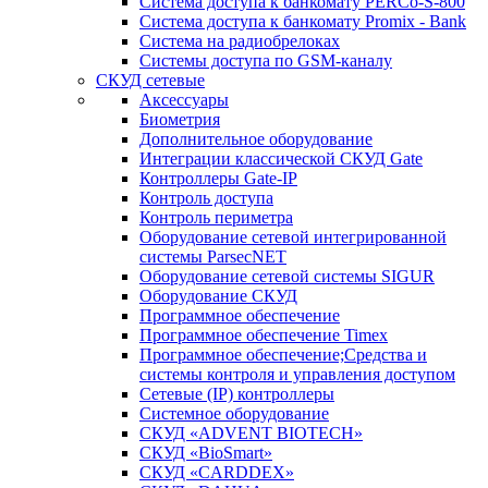
Система доступа к банкомату PERCo-S-800
Система доступа к банкомату Promix - Bank
Система на радиобрелоках
Системы доступа по GSM-каналу
СКУД сетевые
Аксессуары
Биометрия
Дополнительное оборудование
Интеграции классической СКУД Gate
Контроллеры Gate-IP
Контроль доступа
Контроль периметра
Оборудование сетевой интегрированной
системы ParsecNET
Оборудование сетевой системы SIGUR
Оборудование СКУД
Программное обеспечение
Программное обеспечение Timex
Программное обеспечение;Средства и
системы контроля и управления доступом
Сетевые (IP) контроллеры
Системное оборудование
СКУД «ADVENT BIOTECH»
СКУД «BioSmart»
СКУД «CARDDEX»