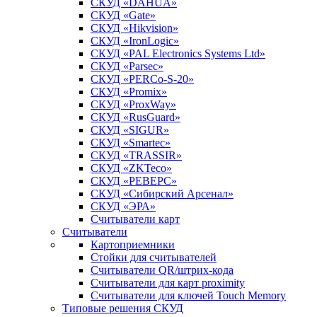
СКУД «DAHUA»
СКУД «Gate»
СКУД «Hikvision»
СКУД «IronLogic»
СКУД «PAL Electronics Systems Ltd»
СКУД «Parsec»
СКУД «PERCo-S-20»
СКУД «Promix»
СКУД «ProxWay»
СКУД «RusGuard»
СКУД «SIGUR»
СКУД «Smartec»
СКУД «TRASSIR»
СКУД «ZKTeco»
СКУД «РЕВЕРС»
СКУД «Сибирский Арсенал»
СКУД «ЭРА»
Считыватели карт
Считыватели
Картоприемники
Стойки для считывателей
Считыватели QR/штрих-кода
Считыватели для карт proximity
Считыватели для ключей Touch Memory
Типовые решения СКУД