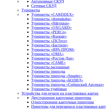
Автономные СКУД
Сетевые СКУД
Турникеты
Турникеты «CARDDEX»
Турникеты «dormakaba»
Турникеты «Hikvision»
Турникеты «OXGARD»
Турникеты «PERCo»
Турникеты «Rusgate»
Турникеты «ZKTeco»
Турникеты «Бастион»
Турникеты «ИРА-ПРОМ»
Турникеты «ОМА»
Турникеты «Ростов-Дон»
Турникеты «САМЕ»
Турникеты распашные
Турникеты триподы
Турникеты триподы «Smartec»
Турникеты триподы «БОЛИД»
Турникеты триподы «Сибирский Арсенал»
Турникеты тумбовые
Устройства для печати на пластиковых картах
Двусторонние карточные принтеры
Односторонние карточные принтеры
Принтеры для перезаписи пластиковых карт