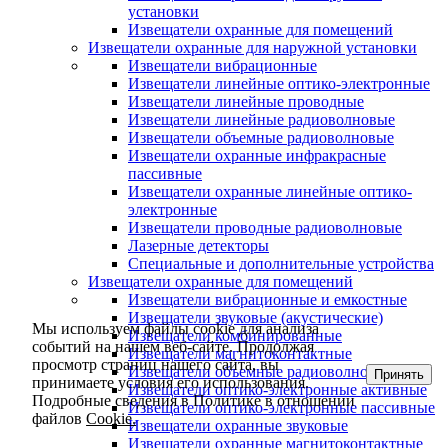
установки
Извещатели охранные для помещений
Извещатели охранные для наружной установки
Извещатели вибрационные
Извещатели линейные оптико-электронные
Извещатели линейные проводные
Извещатели линейные радиоволновые
Извещатели объемные радиоволновые
Извещатели охранные инфракрасные
пассивные
Извещатели охранные линейные оптико-
электронные
Извещатели проводные радиоволновые
Лазерные детекторы
Специальные и дополнительные устройства
Извещатели охранные для помещений
Извещатели вибрационные и емкостные
Извещатели звуковые (акустические)
Мы используем файлы cookie для анализа
Извещатели комбинированные
событий на нашем веб-сайте. Продолжая
Извещатели магнитоконтактные
просмотр страниц нашего сайта, вы
Извещатели объемные радиоволновые
Принять
принимаете условия его использования.
Извещатели оптико-электронные активные
Подробные сведения в Политике в отношении
Извещатели оптико-электронные пассивные
файлов
Cookie.
Извещатели охранные звуковые
Извещатели охранные магнитоконтактные