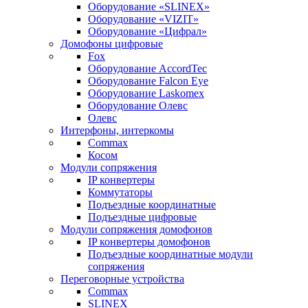
Оборудование «SLINEX»
Оборудование «VIZIT»
Оборудование «Цифрал»
Домофоны цифровые
Fox
Оборудование AccordTec
Оборудование Falcon Eye
Оборудование Laskomex
Оборудование Олевс
Олевс
Интерфоны, интеркомы
Commax
Косом
Модули сопряжения
IP конвертеры
Коммутаторы
Подъездные координатные
Подъездные цифровые
Модули сопряжения домофонов
IP конвертеры домофонов
Подъездные координатные модули
сопряжения
Переговорные устройства
Commax
SLINEX