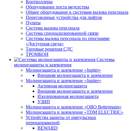
Контроллеры
Оборудование поста медсестры
Общее оборудование к системам вызова персонала
Переговорные устройства для лифтов
Пульты
Система вызова персонала
Система специализированной связи
Системы вызова персонала по программе
«Доступная среда»
Типовые решения СДС
ТРОМБОН
Системы
молниезащиты и заземления
Молниезащита и заземление «Jupiter»
Внешняя молниезащита и заземление
Молниезащита и заземление «Jupiter»
Активная молниезащита
Внешняя молниезащита и заземление
Изолированная молниезащита
УЗИП
Молниезащита и заземление «OBO Bettermann»
Молниезащита и заземление «TDM ЕLECTRIC»
Устройства защиты от импульсных
перенапряжений
BEWARD