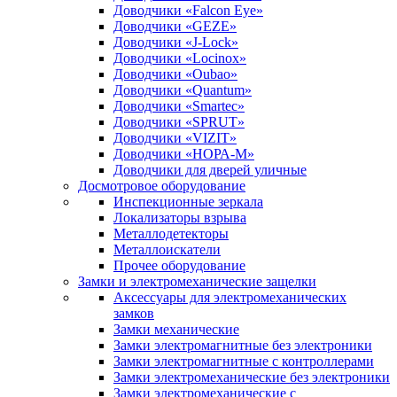
Доводчики «Falcon Eye»
Доводчики «GEZE»
Доводчики «J-Lock»
Доводчики «Locinox»
Доводчики «Oubao»
Доводчики «Quantum»
Доводчики «Smartec»
Доводчики «SPRUT»
Доводчики «VIZIT»
Доводчики «НОРА-М»
Доводчики для дверей уличные
Досмотровое оборудование
Инспекционные зеркала
Локализаторы взрыва
Металлодетекторы
Металлоискатели
Прочее оборудование
Замки и электромеханические защелки
Аксессуары для электромеханических
замков
Замки механические
Замки электромагнитные без электроники
Замки электромагнитные с контроллерами
Замки электромеханические без электроники
Замки электромеханические с