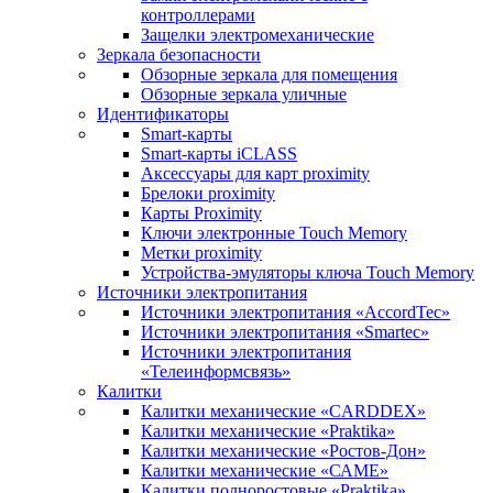
контроллерами
Защелки электромеханические
Зеркала безопасности
Обзорные зеркала для помещения
Обзорные зеркала уличные
Идентификаторы
Smart-карты
Smart-карты iCLASS
Аксессуары для карт proximitу
Брелоки proximity
Карты Proximity
Ключи электронные Touch Memory
Метки proximity
Устройства-эмуляторы ключа Touch Memory
Источники электропитания
Источники электропитания «AccordTec»
Источники электропитания «Smartec»
Источники электропитания
«Телеинформсвязь»
Калитки
Калитки механические «CARDDEX»
Калитки механические «Praktika»
Калитки механические «Ростов-Дон»
Калитки механические «САМЕ»
Калитки полноростовые «Praktika»