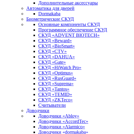
Дополнительные аксессуары
Автоматика для дверей
Dormakaba
Биометрические СКУД
Основные компоненты СКУД
Программное обеспечение СКУД
СКУД «ADVENT BIOTECH»
СКУД «Beward»
СКУД «BioSmart»
СКУД «CTV»
СКУД «DAHUA»
СКУД «Gate»
СКУД «HiWatch Pro»
СКУД «Optimus»
СКУД «RusGuard»
СКУД «Suprema»
СКУД «Tantos»
СКУД «TEMID»
СКУД «ZKTeco»
Считыватели
Доводчики
Доводчики «Abloy»
Доводчики «AccordTec»
Доводчики «Alarmico»
Доводчики «dormakaba»