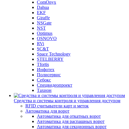
ComOnyx
Dahua
EKF
Giraffe
NSGate
NST
Optimus
OSNOVO
RVi
SC&T
Space Technology
STELBERRY
Tfortis
Инфотех
Полисервис
Себокс
Спецвидеопроект
Тахион
Средства и системы контроля и управления доступом
RFID считыватели карт и меток
Автоматика для ворот
Автоматика для откатных ворот
Автоматика для распашных ворот
Автоматика для секционных ворот