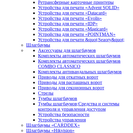
Ретрансферные карточные принтеры
Устройства для печати «Advent SOLID»
Устройства для печати «Datacard»
Устройства для печати «Evolis»
Устройства для печати «IDP»
Устройства для печати «Magicard»
Устройства для печати «POINTMAN»
Устройства для печати &quot;Seaory&quot;
Шлагбаумы
Аксессуары для шлагбаумов
Комплекты автоматических шлагбаумов
Комплекты автоматических шлагбаумов
COMBO CLASSICO
Комплекты антивандальных шлагбаумов
Приводы для откатных ворот
Приводы для распашных ворот
Приводы для секционных ворот
Стрелы
Тумбы шлагбаумов
Тумбы шлагбаумов;Средства и системы
контроля и управления доступом
Устройства безопасности
Устройства управления
Шлагбаумы «CARDDEX»
Шлагбаумы «Hikvision»