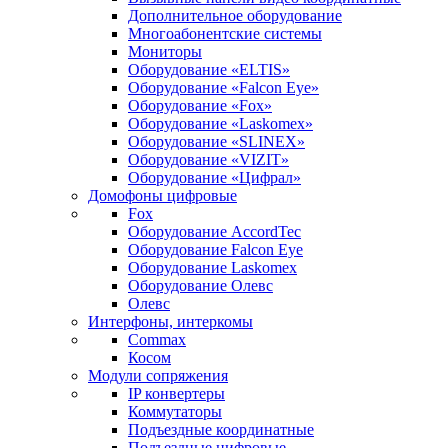
Дополнительное оборудование
Многоабонентские системы
Мониторы
Оборудование «ELTIS»
Оборудование «Falcon Eye»
Оборудование «Fox»
Оборудование «Laskomex»
Оборудование «SLINEX»
Оборудование «VIZIT»
Оборудование «Цифрал»
Домофоны цифровые
Fox
Оборудование AccordTec
Оборудование Falcon Eye
Оборудование Laskomex
Оборудование Олевс
Олевс
Интерфоны, интеркомы
Commax
Косом
Модули сопряжения
IP конвертеры
Коммутаторы
Подъездные координатные
Подъездные цифровые