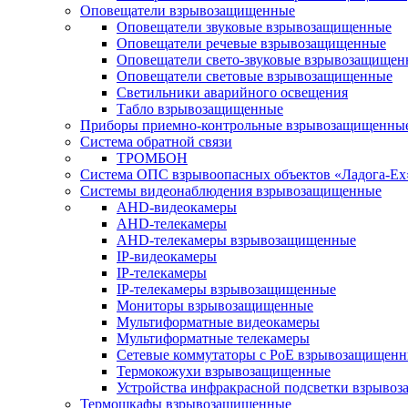
Оповещатели взрывозащищенные
Оповещатели звуковые взрывозащищенные
Оповещатели речевые взрывозащищенные
Оповещатели свето-звуковые взрывозащищен
Оповещатели световые взрывозащищенные
Светильники аварийного освещения
Табло взрывозащищенные
Приборы приемно-контрольные взрывозащищенны
Система обратной связи
ТРОМБОН
Система ОПС взрывоопасных объектов «Ладога-Ex
Системы видеонаблюдения взрывозащищенные
AHD-видеокамеры
AHD-телекамеры
AHD-телекамеры взрывозащищенные
IP-видеокамеры
IP-телекамеры
IP-телекамеры взрывозащищенные
Мониторы взрывозащищенные
Мультиформатные видеокамеры
Мультиформатные телекамеры
Сетевые коммутаторы с РоЕ взрывозащищен
Термокожухи взрывозащищенные
Устройства инфракрасной подсветки взрыво
Термошкафы взрывозащищенные