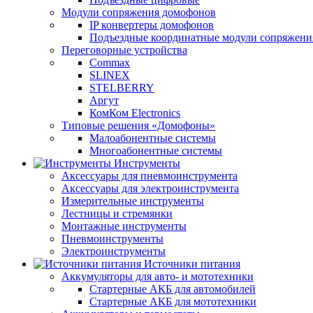
Модули сопряжения домофонов
IP конвертеры домофонов
Подъездные координатные модули сопряжени
Переговорные устройства
Commax
SLINEX
STELBERRY
Аргут
КомКом Electronics
Типовые решения «Домофоны»
Малоабонентные системы
Многоабонентные системы
Инструменты
Аксессуары для пневмоинструмента
Аксессуары для электроинструмента
Измерительные инструменты
Лестницы и стремянки
Монтажные инструменты
Пневмоинструменты
Электроинструменты
Источники питания
Аккумуляторы для авто- и мототехники
Стартерные АКБ для автомобилей
Стартерные АКБ для мототехники