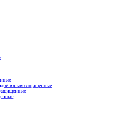
е
енные
одой взрывозащищенные
озащищенные
щенные