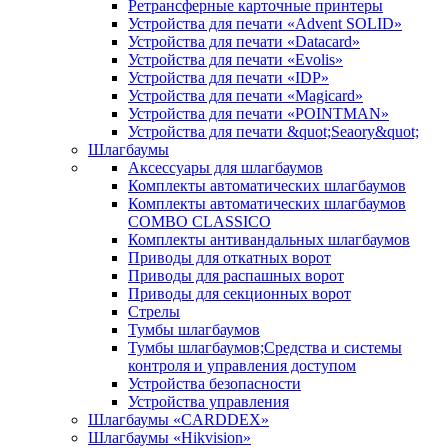
Ретрансферные карточные принтеры
Устройства для печати «Advent SOLID»
Устройства для печати «Datacard»
Устройства для печати «Evolis»
Устройства для печати «IDP»
Устройства для печати «Magicard»
Устройства для печати «POINTMAN»
Устройства для печати &quot;Seaory&quot;
Шлагбаумы
Аксессуары для шлагбаумов
Комплекты автоматических шлагбаумов
Комплекты автоматических шлагбаумов
COMBO CLASSICO
Комплекты антивандальных шлагбаумов
Приводы для откатных ворот
Приводы для распашных ворот
Приводы для секционных ворот
Стрелы
Тумбы шлагбаумов
Тумбы шлагбаумов;Средства и системы
контроля и управления доступом
Устройства безопасности
Устройства управления
Шлагбаумы «CARDDEX»
Шлагбаумы «Hikvision»