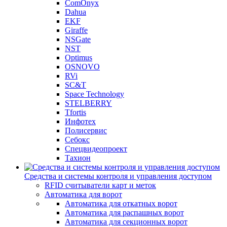
ComOnyx
Dahua
EKF
Giraffe
NSGate
NST
Optimus
OSNOVO
RVi
SC&T
Space Technology
STELBERRY
Tfortis
Инфотех
Полисервис
Себокс
Спецвидеопроект
Тахион
Средства и системы контроля и управления доступом
RFID считыватели карт и меток
Автоматика для ворот
Автоматика для откатных ворот
Автоматика для распашных ворот
Автоматика для секционных ворот