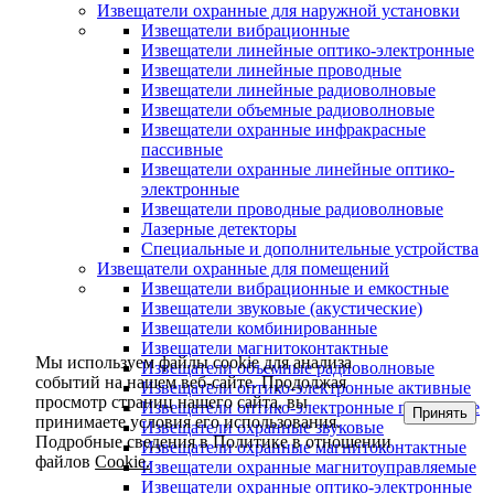
Извещатели охранные для наружной установки
Извещатели вибрационные
Извещатели линейные оптико-электронные
Извещатели линейные проводные
Извещатели линейные радиоволновые
Извещатели объемные радиоволновые
Извещатели охранные инфракрасные
пассивные
Извещатели охранные линейные оптико-
электронные
Извещатели проводные радиоволновые
Лазерные детекторы
Специальные и дополнительные устройства
Извещатели охранные для помещений
Извещатели вибрационные и емкостные
Извещатели звуковые (акустические)
Извещатели комбинированные
Извещатели магнитоконтактные
Мы используем файлы cookie для анализа
Извещатели объемные радиоволновые
событий на нашем веб-сайте. Продолжая
Извещатели оптико-электронные активные
просмотр страниц нашего сайта, вы
Извещатели оптико-электронные пассивные
Принять
принимаете условия его использования.
Извещатели охранные звуковые
Подробные сведения в Политике в отношении
Извещатели охранные магнитоконтактные
файлов
Cookie.
Извещатели охранные магнитоуправляемые
Извещатели охранные оптико-электронные