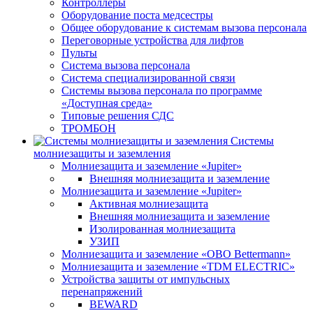
Контроллеры
Оборудование поста медсестры
Общее оборудование к системам вызова персонала
Переговорные устройства для лифтов
Пульты
Система вызова персонала
Система специализированной связи
Системы вызова персонала по программе
«Доступная среда»
Типовые решения СДС
ТРОМБОН
Системы
молниезащиты и заземления
Молниезащита и заземление «Jupiter»
Внешняя молниезащита и заземление
Молниезащита и заземление «Jupiter»
Активная молниезащита
Внешняя молниезащита и заземление
Изолированная молниезащита
УЗИП
Молниезащита и заземление «OBO Bettermann»
Молниезащита и заземление «TDM ЕLECTRIC»
Устройства защиты от импульсных
перенапряжений
BEWARD