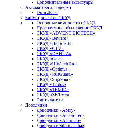
Дополнительные аксессуары
Автоматика для дверей
Dormakaba
Биометрические СКУД
Основные компоненты СКУД
Программное обеспечение СКУД
СКУД «ADVENT BIOTECH»
СКУД «Beward»
СКУД «BioSmart»
СКУД «CTV»
СКУД «DAHUA»
СКУД «Gate»
СКУД «HiWatch Pro»
СКУД «Optimus»
СКУД «RusGuard»
СКУД «Suprema»
СКУД «Tantos»
СКУД «TEMID»
СКУД «ZKTeco»
Считыватели
Доводчики
Доводчики «Abloy»
Доводчики «AccordTec»
Доводчики «Alarmico»
Доводчики «dormakaba»