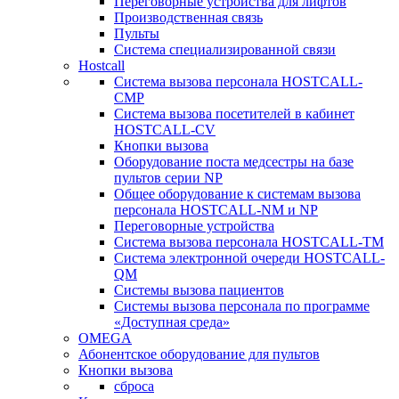
Переговорные устройства для лифтов
Производственная связь
Пульты
Система специализированной связи
Hostcall
Cистема вызова персонала HOSTCALL-
CMP
Cистема вызова посетителей в кабинет
HOSTCALL-CV
Кнопки вызова
Оборудование поста медсестры на базе
пультов серии NP
Общее оборудование к системам вызова
персонала HOSTCALL-NM и NP
Переговорные устройства
Система вызова персонала HOSTCALL-TM
Система электронной очереди HOSTCALL-
QM
Системы вызова пациентов
Системы вызова персонала по программе
«Доступная среда»
OMEGA
Абонентское оборудование для пультов
Кнопки вызова
сброса