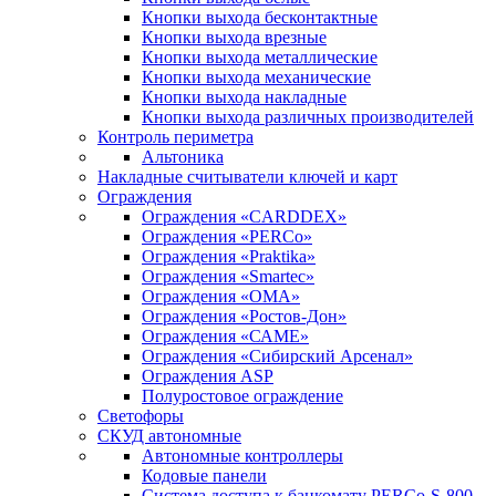
Кнопки выхода бесконтактные
Кнопки выхода врезные
Кнопки выхода металлические
Кнопки выхода механические
Кнопки выхода накладные
Кнопки выхода различных производителей
Контроль периметра
Альтоника
Накладные считыватели ключей и карт
Ограждения
Ограждения «CARDDEX»
Ограждения «PERCo»
Ограждения «Praktika»
Ограждения «Smartec»
Ограждения «ОМА»
Ограждения «Ростов-Дон»
Ограждения «САМЕ»
Ограждения «Сибирский Арсенал»
Ограждения ASP
Полуростовое ограждение
Светофоры
СКУД автономные
Автономные контроллеры
Кодовые панели
Система доступа к банкомату PERCo-S-800