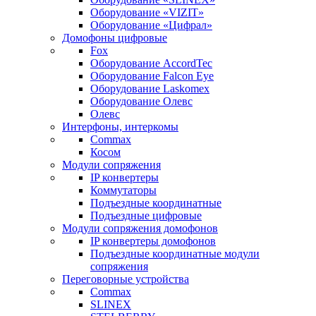
Оборудование «VIZIT»
Оборудование «Цифрал»
Домофоны цифровые
Fox
Оборудование AccordTec
Оборудование Falcon Eye
Оборудование Laskomex
Оборудование Олевс
Олевс
Интерфоны, интеркомы
Commax
Косом
Модули сопряжения
IP конвертеры
Коммутаторы
Подъездные координатные
Подъездные цифровые
Модули сопряжения домофонов
IP конвертеры домофонов
Подъездные координатные модули
сопряжения
Переговорные устройства
Commax
SLINEX