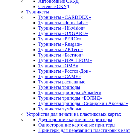
Автономные СКУД
Сетевые СКУД
Турникеты
Турникеты «CARDDEX»
Турникеты «dormakaba»
Турникеты «Hikvision»
Турникеты «OXGARD»
Турникеты «PERCo»
Турникеты «Rusgate»
Турникеты «ZKTeco»
Турникеты «Бастион»
Турникеты «ИРА-ПРОМ»
Турникеты «ОМА»
Турникеты «Ростов-Дон»
Турникеты «САМЕ»
Турникеты распашные
Турникеты триподы
Турникеты триподы «Smartec»
Турникеты триподы «БОЛИД»
Турникеты триподы «Сибирский Арсенал»
Турникеты тумбовые
Устройства для печати на пластиковых картах
Двусторонние карточные принтеры
Односторонние карточные принтеры
Принтеры для перезаписи пластиковых карт