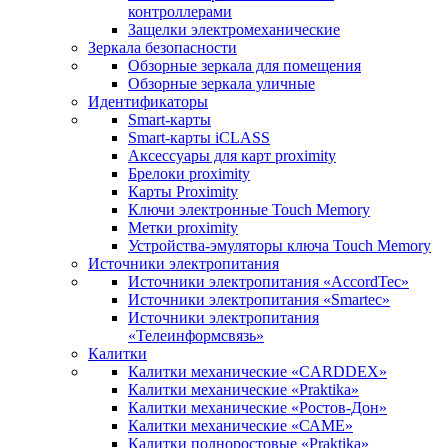
контроллерами
Защелки электромеханические
Зеркала безопасности
Обзорные зеркала для помещения
Обзорные зеркала уличные
Идентификаторы
Smart-карты
Smart-карты iCLASS
Аксессуары для карт proximitу
Брелоки proximity
Карты Proximity
Ключи электронные Touch Memory
Метки proximity
Устройства-эмуляторы ключа Touch Memory
Источники электропитания
Источники электропитания «AccordTec»
Источники электропитания «Smartec»
Источники электропитания
«Телеинформсвязь»
Калитки
Калитки механические «CARDDEX»
Калитки механические «Praktika»
Калитки механические «Ростов-Дон»
Калитки механические «САМЕ»
Калитки полноростовые «Praktika»