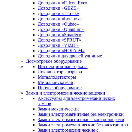
Доводчики «Falcon Eye»
Доводчики «GEZE»
Доводчики «J-Lock»
Доводчики «Locinox»
Доводчики «Oubao»
Доводчики «Quantum»
Доводчики «Smartec»
Доводчики «SPRUT»
Доводчики «VIZIT»
Доводчики «НОРА-М»
Доводчики для дверей уличные
Досмотровое оборудование
Инспекционные зеркала
Локализаторы взрыва
Металлодетекторы
Металлоискатели
Прочее оборудование
Замки и электромеханические защелки
Аксессуары для электромеханических
замков
Замки механические
Замки электромагнитные без электроники
Замки электромагнитные с контроллерами
Замки электромеханические без электроники
Замки электромеханические с