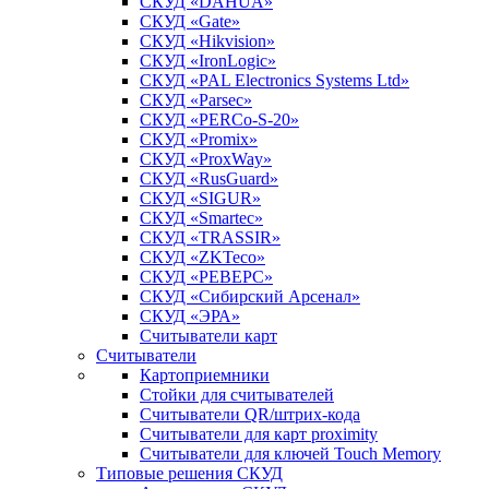
СКУД «DAHUA»
СКУД «Gate»
СКУД «Hikvision»
СКУД «IronLogic»
СКУД «PAL Electronics Systems Ltd»
СКУД «Parsec»
СКУД «PERCo-S-20»
СКУД «Promix»
СКУД «ProxWay»
СКУД «RusGuard»
СКУД «SIGUR»
СКУД «Smartec»
СКУД «TRASSIR»
СКУД «ZKTeco»
СКУД «РЕВЕРС»
СКУД «Сибирский Арсенал»
СКУД «ЭРА»
Считыватели карт
Считыватели
Картоприемники
Стойки для считывателей
Считыватели QR/штрих-кода
Считыватели для карт proximity
Считыватели для ключей Touch Memory
Типовые решения СКУД