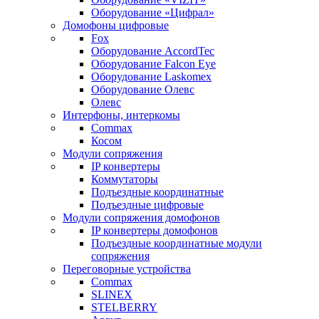
Оборудование «Цифрал»
Домофоны цифровые
Fox
Оборудование AccordTec
Оборудование Falcon Eye
Оборудование Laskomex
Оборудование Олевс
Олевс
Интерфоны, интеркомы
Commax
Косом
Модули сопряжения
IP конвертеры
Коммутаторы
Подъездные координатные
Подъездные цифровые
Модули сопряжения домофонов
IP конвертеры домофонов
Подъездные координатные модули
сопряжения
Переговорные устройства
Commax
SLINEX
STELBERRY