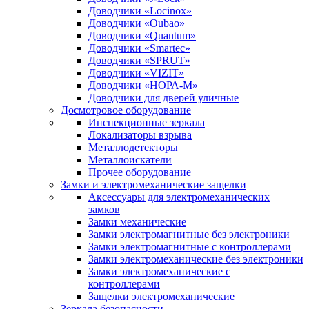
Доводчики «Locinox»
Доводчики «Oubao»
Доводчики «Quantum»
Доводчики «Smartec»
Доводчики «SPRUT»
Доводчики «VIZIT»
Доводчики «НОРА-М»
Доводчики для дверей уличные
Досмотровое оборудование
Инспекционные зеркала
Локализаторы взрыва
Металлодетекторы
Металлоискатели
Прочее оборудование
Замки и электромеханические защелки
Аксессуары для электромеханических
замков
Замки механические
Замки электромагнитные без электроники
Замки электромагнитные с контроллерами
Замки электромеханические без электроники
Замки электромеханические с
контроллерами
Защелки электромеханические
Зеркала безопасности