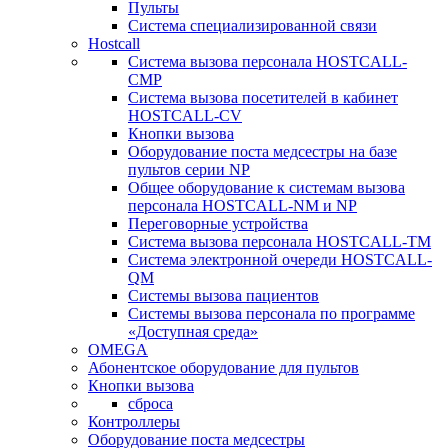
Пульты
Система специализированной связи
Hostcall
Cистема вызова персонала HOSTCALL-
CMP
Cистема вызова посетителей в кабинет
HOSTCALL-CV
Кнопки вызова
Оборудование поста медсестры на базе
пультов серии NP
Общее оборудование к системам вызова
персонала HOSTCALL-NM и NP
Переговорные устройства
Система вызова персонала HOSTCALL-TM
Система электронной очереди HOSTCALL-
QM
Системы вызова пациентов
Системы вызова персонала по программе
«Доступная среда»
OMEGA
Абонентское оборудование для пультов
Кнопки вызова
сброса
Контроллеры
Оборудование поста медсестры