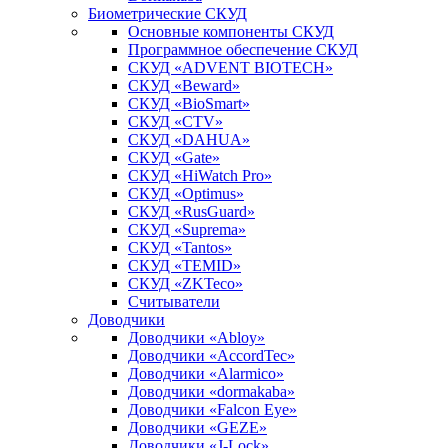
Биометрические СКУД
Основные компоненты СКУД
Программное обеспечение СКУД
СКУД «ADVENT BIOTECH»
СКУД «Beward»
СКУД «BioSmart»
СКУД «CTV»
СКУД «DAHUA»
СКУД «Gate»
СКУД «HiWatch Pro»
СКУД «Optimus»
СКУД «RusGuard»
СКУД «Suprema»
СКУД «Tantos»
СКУД «TEMID»
СКУД «ZKTeco»
Считыватели
Доводчики
Доводчики «Abloy»
Доводчики «AccordTec»
Доводчики «Alarmico»
Доводчики «dormakaba»
Доводчики «Falcon Eye»
Доводчики «GEZE»
Доводчики «J-Lock»