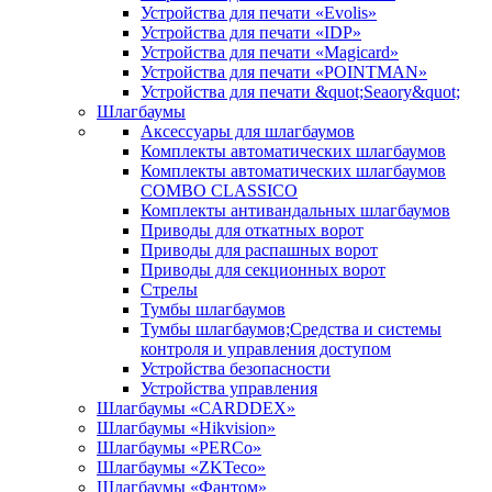
Устройства для печати «Evolis»
Устройства для печати «IDP»
Устройства для печати «Magicard»
Устройства для печати «POINTMAN»
Устройства для печати &quot;Seaory&quot;
Шлагбаумы
Аксессуары для шлагбаумов
Комплекты автоматических шлагбаумов
Комплекты автоматических шлагбаумов
COMBO CLASSICO
Комплекты антивандальных шлагбаумов
Приводы для откатных ворот
Приводы для распашных ворот
Приводы для секционных ворот
Стрелы
Тумбы шлагбаумов
Тумбы шлагбаумов;Средства и системы
контроля и управления доступом
Устройства безопасности
Устройства управления
Шлагбаумы «CARDDEX»
Шлагбаумы «Hikvision»
Шлагбаумы «PERCo»
Шлагбаумы «ZKTeco»
Шлагбаумы «Фантом»