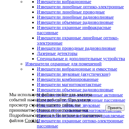
Извещатели вибрационные
Извещатели линейные оптико-электронные
Извещатели линейные проводные
Извещатели линейные радиоволновые
Извещатели объемные радиоволновые
Извещатели охранные инфракрасные
пассивные
Извещатели охранные линейные оптико-
электронные
Извещатели проводные радиоволновые
Лазерные детекторы
Специальные и дополнительные устройства
Извещатели охранные для помещений
Извещатели вибрационные и емкостные
Извещатели звуковые (акустические)
Извещатели комбинированные
Извещатели магнитоконтактные
Извещатели объемные радиоволновые
Мы используем файлы cookie для анализа
Извещатели оптико-электронные активные
событий на нашем веб-сайте. Продолжая
Извещатели оптико-электронные пассивные
просмотр страниц нашего сайта, вы
Извещатели охранные звуковые
Принять
принимаете условия его использования.
Извещатели охранные магнитоконтактные
Подробные сведения в Политике в отношении
Извещатели охранные магнитоуправляемые
файлов
Cookie.
Извещатели охранные оптико-электронные
пассивные