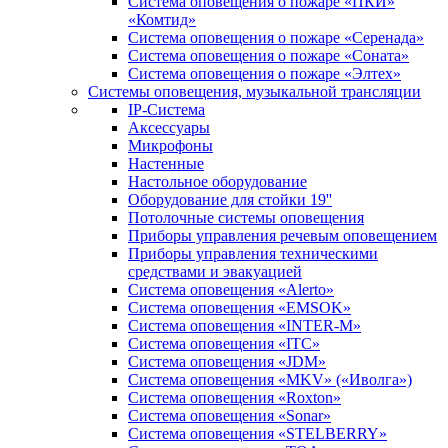
Система оповещения о пожаре «ПКИ»
«Комтид»
Система оповещения о пожаре «Серенада»
Система оповещения о пожаре «Соната»
Система оповещения о пожаре «Элтех»
Системы оповещения, музыкальной трансляции
IP-Система
Аксессуары
Микрофоны
Настенные
Настольное оборудование
Оборудование для стойки 19''
Потолочные системы оповещения
Приборы управления речевым оповещением
Приборы управления техническими
средствами и эвакуацией
Система оповещения «Alerto»
Система оповещения «EMSOK»
Система оповещения «INTER-M»
Система оповещения «ITC»
Система оповещения «JDM»
Система оповещения «MKV» («Иволга»)
Система оповещения «Roxton»
Система оповещения «Sonar»
Система оповещения «STELBERRY»