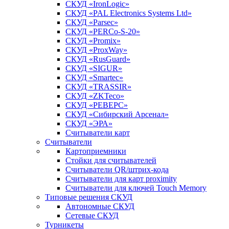
СКУД «IronLogic»
СКУД «PAL Electronics Systems Ltd»
СКУД «Parsec»
СКУД «PERCo-S-20»
СКУД «Promix»
СКУД «ProxWay»
СКУД «RusGuard»
СКУД «SIGUR»
СКУД «Smartec»
СКУД «TRASSIR»
СКУД «ZKTeco»
СКУД «РЕВЕРС»
СКУД «Сибирский Арсенал»
СКУД «ЭРА»
Считыватели карт
Считыватели
Картоприемники
Стойки для считывателей
Считыватели QR/штрих-кода
Считыватели для карт proximity
Считыватели для ключей Touch Memory
Типовые решения СКУД
Автономные СКУД
Сетевые СКУД
Турникеты