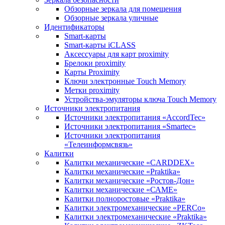
Обзорные зеркала для помещения
Обзорные зеркала уличные
Идентификаторы
Smart-карты
Smart-карты iCLASS
Аксессуары для карт proximitу
Брелоки proximity
Карты Proximity
Ключи электронные Touch Memory
Метки proximity
Устройства-эмуляторы ключа Touch Memory
Источники электропитания
Источники электропитания «AccordTec»
Источники электропитания «Smartec»
Источники электропитания
«Телеинформсвязь»
Калитки
Калитки механические «CARDDEX»
Калитки механические «Praktika»
Калитки механические «Ростов-Дон»
Калитки механические «САМЕ»
Калитки полноростовые «Praktika»
Калитки электромеханические «PERCo»
Калитки электромеханические «Praktika»