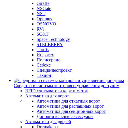
Giraffe
NSGate
NST
Optimus
OSNOVO
RVi
SC&T
Space Technology
STELBERRY
Tfortis
Инфотех
Полисервис
Себокс
Спецвидеопроект
Тахион
Средства и системы контроля и управления доступом
RFID считыватели карт и меток
Автоматика для ворот
Автоматика для откатных ворот
Автоматика для распашных ворот
Автоматика для секционных ворот
Дополнительные аксессуары
Автоматика для дверей
Dormakaba