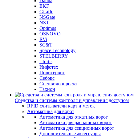
Dahua
EKF
Giraffe
NSGate
NST
Optimus
OSNOVO
RVi
SC&T
Space Technology
STELBERRY
Tfortis
Инфотех
Полисервис
Себокс
Спецвидеопроект
Тахион
Средства и системы контроля и управления доступом
RFID считыватели карт и меток
Автоматика для ворот
Автоматика для откатных ворот
Автоматика для распашных ворот
Автоматика для секционных ворот
Дополнительные аксессуары