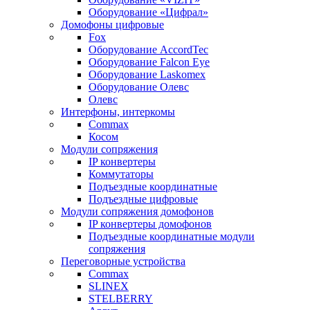
Оборудование «Цифрал»
Домофоны цифровые
Fox
Оборудование AccordTec
Оборудование Falcon Eye
Оборудование Laskomex
Оборудование Олевс
Олевс
Интерфоны, интеркомы
Commax
Косом
Модули сопряжения
IP конвертеры
Коммутаторы
Подъездные координатные
Подъездные цифровые
Модули сопряжения домофонов
IP конвертеры домофонов
Подъездные координатные модули
сопряжения
Переговорные устройства
Commax
SLINEX
STELBERRY