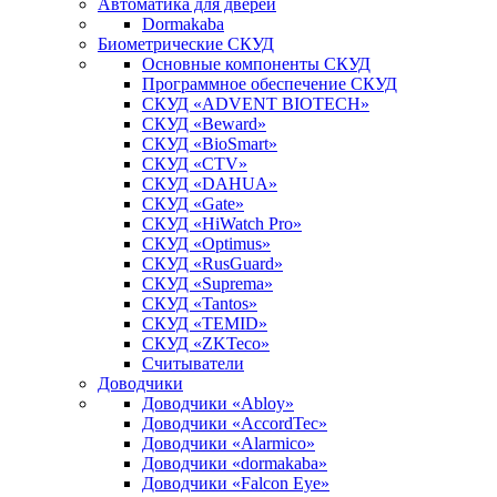
Автоматика для дверей
Dormakaba
Биометрические СКУД
Основные компоненты СКУД
Программное обеспечение СКУД
СКУД «ADVENT BIOTECH»
СКУД «Beward»
СКУД «BioSmart»
СКУД «CTV»
СКУД «DAHUA»
СКУД «Gate»
СКУД «HiWatch Pro»
СКУД «Optimus»
СКУД «RusGuard»
СКУД «Suprema»
СКУД «Tantos»
СКУД «TEMID»
СКУД «ZKTeco»
Считыватели
Доводчики
Доводчики «Abloy»
Доводчики «AccordTec»
Доводчики «Alarmico»
Доводчики «dormakaba»
Доводчики «Falcon Eye»