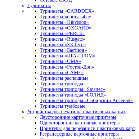
Турникеты
Турникеты «CARDDEX»
Турникеты «dormakaba»
Турникеты «Hikvision»
Турникеты «OXGARD»
Турникеты «PERCo»
Турникеты «Rusgate»
Турникеты «ZKTeco»
Турникеты «Бастион»
Турникеты «ИРА-ПРОМ»
Турникеты «ОМА»
Турникеты «Ростов-Дон»
Турникеты «САМЕ»
Турникеты распашные
Турникеты триподы
Турникеты триподы «Smartec»
Турникеты триподы «БОЛИД»
Турникеты триподы «Сибирский Арсенал»
Турникеты тумбовые
Устройства для печати на пластиковых картах
Двусторонние карточные принтеры
Односторонние карточные принтеры
Принтеры для перезаписи пластиковых карт
Ретрансферные карточные принтеры