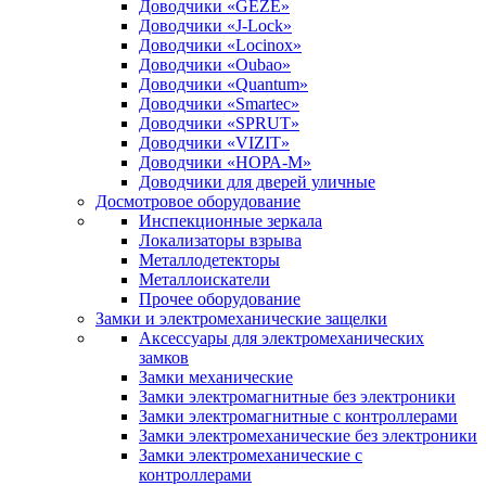
Доводчики «GEZE»
Доводчики «J-Lock»
Доводчики «Locinox»
Доводчики «Oubao»
Доводчики «Quantum»
Доводчики «Smartec»
Доводчики «SPRUT»
Доводчики «VIZIT»
Доводчики «НОРА-М»
Доводчики для дверей уличные
Досмотровое оборудование
Инспекционные зеркала
Локализаторы взрыва
Металлодетекторы
Металлоискатели
Прочее оборудование
Замки и электромеханические защелки
Аксессуары для электромеханических
замков
Замки механические
Замки электромагнитные без электроники
Замки электромагнитные с контроллерами
Замки электромеханические без электроники
Замки электромеханические с
контроллерами