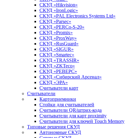
СКУД «Hikvision»
СКУД «IronLogic»
СКУД «PAL Electronics Systems Ltd»
СКУД «Parsec»
СКУД «PERCo-S-20»
СКУД «Promix»
СКУД «ProxWay»
СКУД «RusGuard»
СКУД «SIGUR»
СКУД «Smartec»
СКУД «TRASSIR»
СКУД «ZKTeco»
СКУД «РЕВЕРС»
СКУД «Сибирский Арсенал»
СКУД «ЭРА»
Считыватели карт
Считыватели
Картоприемники
Стойки для считывателей
Считыватели QR/штрих-кода
Считыватели для карт proximity
Считыватели для ключей Touch Memory
Типовые решения СКУД
Автономные СКУД
Сетевые СКУД