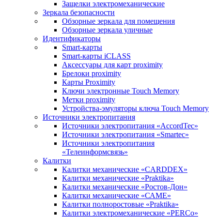
Защелки электромеханические
Зеркала безопасности
Обзорные зеркала для помещения
Обзорные зеркала уличные
Идентификаторы
Smart-карты
Smart-карты iCLASS
Аксессуары для карт proximitу
Брелоки proximity
Карты Proximity
Ключи электронные Touch Memory
Метки proximity
Устройства-эмуляторы ключа Touch Memory
Источники электропитания
Источники электропитания «AccordTec»
Источники электропитания «Smartec»
Источники электропитания
«Телеинформсвязь»
Калитки
Калитки механические «CARDDEX»
Калитки механические «Praktika»
Калитки механические «Ростов-Дон»
Калитки механические «САМЕ»
Калитки полноростовые «Praktika»
Калитки электромеханические «PERCo»