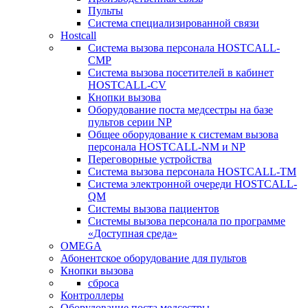
Пульты
Система специализированной связи
Hostcall
Cистема вызова персонала HOSTCALL-
CMP
Cистема вызова посетителей в кабинет
HOSTCALL-CV
Кнопки вызова
Оборудование поста медсестры на базе
пультов серии NP
Общее оборудование к системам вызова
персонала HOSTCALL-NM и NP
Переговорные устройства
Система вызова персонала HOSTCALL-TM
Система электронной очереди HOSTCALL-
QM
Системы вызова пациентов
Системы вызова персонала по программе
«Доступная среда»
OMEGA
Абонентское оборудование для пультов
Кнопки вызова
сброса
Контроллеры
Оборудование поста медсестры