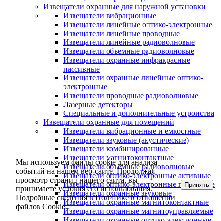
Извещатели охранные для наружной установки
Извещатели вибрационные
Извещатели линейные оптико-электронные
Извещатели линейные проводные
Извещатели линейные радиоволновые
Извещатели объемные радиоволновые
Извещатели охранные инфракрасные
пассивные
Извещатели охранные линейные оптико-
электронные
Извещатели проводные радиоволновые
Лазерные детекторы
Специальные и дополнительные устройства
Извещатели охранные для помещений
Извещатели вибрационные и емкостные
Извещатели звуковые (акустические)
Извещатели комбинированные
Извещатели магнитоконтактные
Мы используем файлы cookie для анализа
Извещатели объемные радиоволновые
событий на нашем веб-сайте. Продолжая
Извещатели оптико-электронные активные
просмотр страниц нашего сайта, вы
Извещатели оптико-электронные пассивные
Принять
принимаете условия его использования.
Извещатели охранные звуковые
Подробные сведения в Политике в отношении
Извещатели охранные магнитоконтактные
файлов
Cookie.
Извещатели охранные магнитоуправляемые
Извещатели охранные оптико-электронные