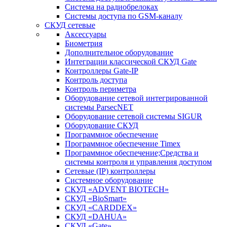
Система на радиобрелоках
Системы доступа по GSM-каналу
СКУД сетевые
Аксессуары
Биометрия
Дополнительное оборудование
Интеграции классической СКУД Gate
Контроллеры Gate-IP
Контроль доступа
Контроль периметра
Оборудование сетевой интегрированной
системы ParsecNET
Оборудование сетевой системы SIGUR
Оборудование СКУД
Программное обеспечение
Программное обеспечение Timex
Программное обеспечение;Средства и
системы контроля и управления доступом
Сетевые (IP) контроллеры
Системное оборудование
СКУД «ADVENT BIOTECH»
СКУД «BioSmart»
СКУД «CARDDEX»
СКУД «DAHUA»
СКУД «Gate»