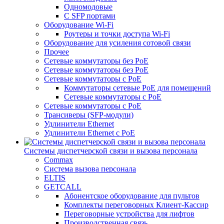
Одномодовые
С SFP портами
Оборудование Wi-Fi
Роутеры и точки доступа Wi-Fi
Оборудование для усиления сотовой связи
Прочее
Сетевые коммутаторы без PoE
Сетевые коммутаторы без РоЕ
Сетевые коммутаторы с PoE
Коммутаторы сетевые PoE для помещений
Сетевые коммутаторы с PoE
Сетевые коммутаторы с РоЕ
Трансиверы (SFP-модули)
Удлинители Ethernet
Удлинители Ethernet с PoE
Системы диспетчерской связи и вызова персонала
Commax
Cистема вызова персонала
ELTIS
GETCALL
Абонентское оборудование для пультов
Комплекты переговорных Клиент-Кассир
Переговорные устройства для лифтов
Производственная связь