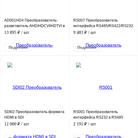
AD001HD4 Преобразователь-
RS007 Преобразователь
разветвитель AHD/HDCVI/HDTVI в
интерфейса RS485/RS422/RS232
HDMI/VGA/CVBS
в Ethernet
13 895 ₽
/ шт
9 483 ₽
/ шт
Подробнее
Подробнее
SDI02 Преобразователь формата
RS001 Преобразователь
HDMI в SDI
интерфейса RS232 в RS485
12 000 ₽
/ шт
2 191 ₽
/ шт