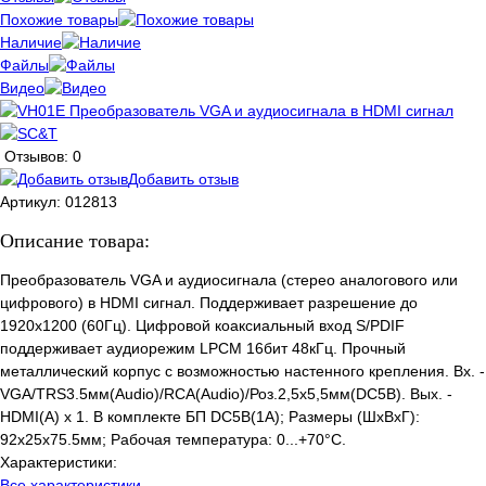
Похожие товары
Наличие
Файлы
Видео
Отзывов: 0
Добавить отзыв
Артикул:
012813
Описание товара:
Преобразователь VGA и аудиосигнала (стерео аналогового или
цифрового) в HDMI сигнал. Поддерживает разрешение до
1920x1200 (60Гц). Цифровой коаксиальный вход S/PDIF
поддерживает аудиорежим LPCM 16бит 48кГц. Прочный
металлический корпус с возможностью настенного крепления. Вх. -
VGA/TRS3.5мм(Audio)/RCA(Audio)/Роз.2,5х5,5мм(DC5В). Вых. -
HDMI(A) х 1. В комплекте БП DC5В(1А); Размеры (ШxВxГ):
92x25x75.5мм; Рабочая температура: 0...+70°C.
Характеристики:
Все характеристики