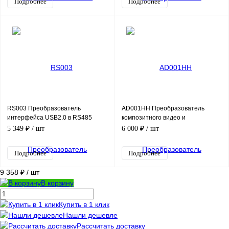
Подробнее
Подробнее
RS003 Преобразователь
AD001HH Преобразователь
интерфейса USB2.0 в RS485
композитного видео и
аудиосигналов в VGA и HDMI
5 349 ₽
/ шт
6 000 ₽
/ шт
Подробнее
Подробнее
9 358 ₽
/ шт
В корзину
Купить в 1 клик
Нашли дешевле
Рассчитать доставку