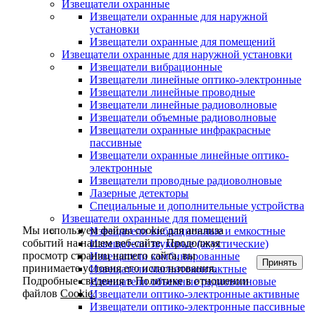
Извещатели охранные
Извещатели охранные для наружной
установки
Извещатели охранные для помещений
Извещатели охранные для наружной установки
Извещатели вибрационные
Извещатели линейные оптико-электронные
Извещатели линейные проводные
Извещатели линейные радиоволновые
Извещатели объемные радиоволновые
Извещатели охранные инфракрасные
пассивные
Извещатели охранные линейные оптико-
электронные
Извещатели проводные радиоволновые
Лазерные детекторы
Специальные и дополнительные устройства
Извещатели охранные для помещений
Мы используем файлы cookie для анализа
Извещатели вибрационные и емкостные
событий на нашем веб-сайте. Продолжая
Извещатели звуковые (акустические)
просмотр страниц нашего сайта, вы
Извещатели комбинированные
Принять
принимаете условия его использования.
Извещатели магнитоконтактные
Подробные сведения в Политике в отношении
Извещатели объемные радиоволновые
файлов
Cookie.
Извещатели оптико-электронные активные
Извещатели оптико-электронные пассивные