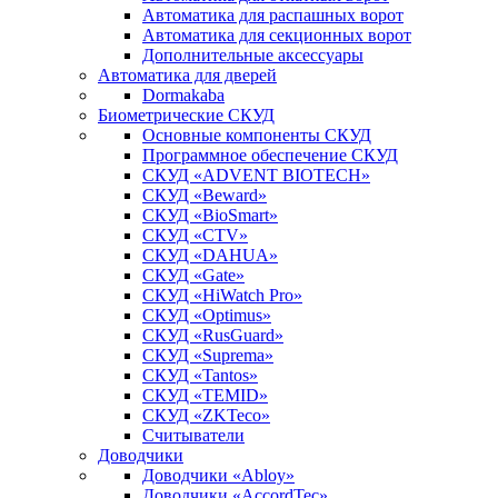
Автоматика для распашных ворот
Автоматика для секционных ворот
Дополнительные аксессуары
Автоматика для дверей
Dormakaba
Биометрические СКУД
Основные компоненты СКУД
Программное обеспечение СКУД
СКУД «ADVENT BIOTECH»
СКУД «Beward»
СКУД «BioSmart»
СКУД «CTV»
СКУД «DAHUA»
СКУД «Gate»
СКУД «HiWatch Pro»
СКУД «Optimus»
СКУД «RusGuard»
СКУД «Suprema»
СКУД «Tantos»
СКУД «TEMID»
СКУД «ZKTeco»
Считыватели
Доводчики
Доводчики «Abloy»
Доводчики «AccordTec»