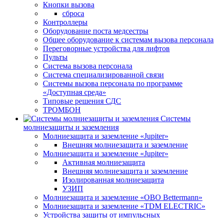
Кнопки вызова
сброса
Контроллеры
Оборудование поста медсестры
Общее оборудование к системам вызова персонала
Переговорные устройства для лифтов
Пульты
Система вызова персонала
Система специализированной связи
Системы вызова персонала по программе
«Доступная среда»
Типовые решения СДС
ТРОМБОН
Системы
молниезащиты и заземления
Молниезащита и заземление «Jupiter»
Внешняя молниезащита и заземление
Молниезащита и заземление «Jupiter»
Активная молниезащита
Внешняя молниезащита и заземление
Изолированная молниезащита
УЗИП
Молниезащита и заземление «OBO Bettermann»
Молниезащита и заземление «TDM ЕLECTRIC»
Устройства защиты от импульсных