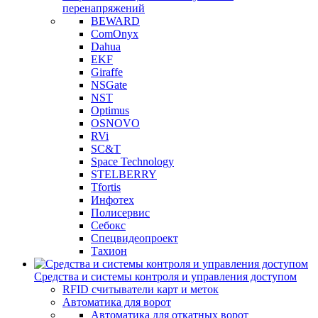
перенапряжений
BEWARD
ComOnyx
Dahua
EKF
Giraffe
NSGate
NST
Optimus
OSNOVO
RVi
SC&T
Space Technology
STELBERRY
Tfortis
Инфотех
Полисервис
Себокс
Спецвидеопроект
Тахион
Средства и системы контроля и управления доступом
RFID считыватели карт и меток
Автоматика для ворот
Автоматика для откатных ворот