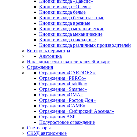
Кнопки выхода «Даксис»
Кнопки выхода «Олевс»
Кнопки выхода белые
Кнопки выхода бесконтактные
Кнопки выхода врезные
Кнопки выхода металлические
Кнопки выхода механические
Кнопки выхода накладные
Кнопки выхода различных производителей
Контроль периметра
Альтоника
Накладные считыватели ключей и карт
Ограждения
Ограждения «CARDDEX»
Ограждения «PERCo»
Ограждения «Praktika»
Ограждения «Smartec»
Ограждения «ОМА»
Ограждения «Ростов-Дон»
Ограждения «САМЕ»
Ограждения «Сибирский Арсенал»
Ограждения ASP
Полуростовое ограждение
Светофоры
СКУД автономные