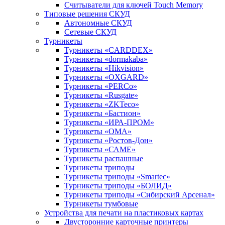
Считыватели для ключей Touch Memory
Типовые решения СКУД
Автономные СКУД
Сетевые СКУД
Турникеты
Турникеты «CARDDEX»
Турникеты «dormakaba»
Турникеты «Hikvision»
Турникеты «OXGARD»
Турникеты «PERCo»
Турникеты «Rusgate»
Турникеты «ZKTeco»
Турникеты «Бастион»
Турникеты «ИРА-ПРОМ»
Турникеты «ОМА»
Турникеты «Ростов-Дон»
Турникеты «САМЕ»
Турникеты распашные
Турникеты триподы
Турникеты триподы «Smartec»
Турникеты триподы «БОЛИД»
Турникеты триподы «Сибирский Арсенал»
Турникеты тумбовые
Устройства для печати на пластиковых картах
Двусторонние карточные принтеры