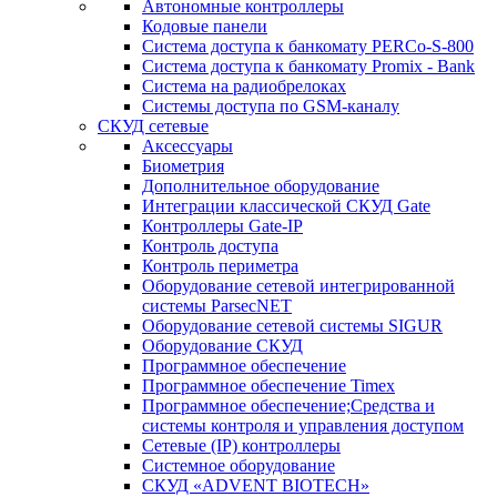
Автономные контроллеры
Кодовые панели
Система доступа к банкомату PERCo-S-800
Система доступа к банкомату Promix - Bank
Система на радиобрелоках
Системы доступа по GSM-каналу
СКУД сетевые
Аксессуары
Биометрия
Дополнительное оборудование
Интеграции классической СКУД Gate
Контроллеры Gate-IP
Контроль доступа
Контроль периметра
Оборудование сетевой интегрированной
системы ParsecNET
Оборудование сетевой системы SIGUR
Оборудование СКУД
Программное обеспечение
Программное обеспечение Timex
Программное обеспечение;Средства и
системы контроля и управления доступом
Сетевые (IP) контроллеры
Системное оборудование
СКУД «ADVENT BIOTECH»