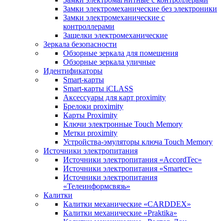
Замки электромеханические без электроники
Замки электромеханические с
контроллерами
Защелки электромеханические
Зеркала безопасности
Обзорные зеркала для помещения
Обзорные зеркала уличные
Идентификаторы
Smart-карты
Smart-карты iCLASS
Аксессуары для карт proximitу
Брелоки proximity
Карты Proximity
Ключи электронные Touch Memory
Метки proximity
Устройства-эмуляторы ключа Touch Memory
Источники электропитания
Источники электропитания «AccordTec»
Источники электропитания «Smartec»
Источники электропитания
«Телеинформсвязь»
Калитки
Калитки механические «CARDDEX»
Калитки механические «Praktika»