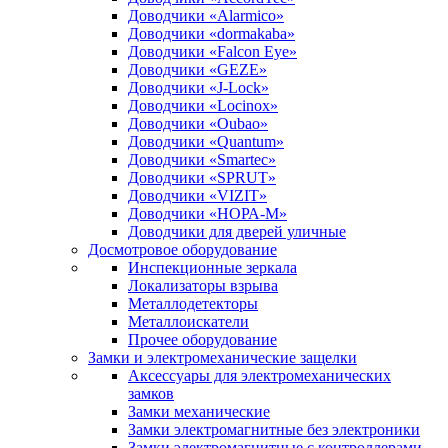
Доводчики «Alarmico»
Доводчики «dormakaba»
Доводчики «Falcon Eye»
Доводчики «GEZE»
Доводчики «J-Lock»
Доводчики «Locinox»
Доводчики «Oubao»
Доводчики «Quantum»
Доводчики «Smartec»
Доводчики «SPRUT»
Доводчики «VIZIT»
Доводчики «НОРА-М»
Доводчики для дверей уличные
Досмотровое оборудование
Инспекционные зеркала
Локализаторы взрыва
Металлодетекторы
Металлоискатели
Прочее оборудование
Замки и электромеханические защелки
Аксессуары для электромеханических
замков
Замки механические
Замки электромагнитные без электроники
Замки электромагнитные с контроллерами