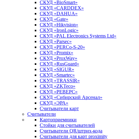
СКУД «BioSmart»
СКУД «CARDDEX»
СКУД «DAHUA»
СКУД «Gate»
СКУД «Hikvision»
СКУД «IronLogic»
СКУД «PAL Electronics Systems Ltd»
СКУД «Parsec»
СКУД «PERCo-S-20»
СКУД «Promix»
СКУД «ProxWay»
СКУД «RusGuard»
СКУД «SIGUR»
СКУД «Smartec»
СКУД «TRASSIR»
СКУД «ZKTeco»
СКУД «РЕВЕРС»
СКУД «Сибирский Арсенал»
СКУД «ЭРА»
Считыватели карт
Считыватели
Картоприемники
Стойки для считывателей
Считыватели QR/штрих-кода
Считыватели для карт proximity