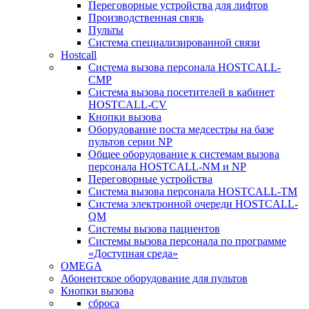
Переговорные устройства для лифтов
Производственная связь
Пульты
Система специализированной связи
Hostcall
Cистема вызова персонала HOSTCALL-
CMP
Cистема вызова посетителей в кабинет
HOSTCALL-CV
Кнопки вызова
Оборудование поста медсестры на базе
пультов серии NP
Общее оборудование к системам вызова
персонала HOSTCALL-NM и NP
Переговорные устройства
Система вызова персонала HOSTCALL-TM
Система электронной очереди HOSTCALL-
QM
Системы вызова пациентов
Системы вызова персонала по программе
«Доступная среда»
OMEGA
Абонентское оборудование для пультов
Кнопки вызова
сброса