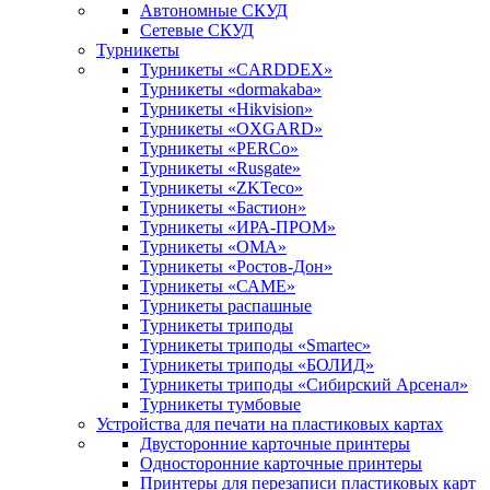
Автономные СКУД
Сетевые СКУД
Турникеты
Турникеты «CARDDEX»
Турникеты «dormakaba»
Турникеты «Hikvision»
Турникеты «OXGARD»
Турникеты «PERCo»
Турникеты «Rusgate»
Турникеты «ZKTeco»
Турникеты «Бастион»
Турникеты «ИРА-ПРОМ»
Турникеты «ОМА»
Турникеты «Ростов-Дон»
Турникеты «САМЕ»
Турникеты распашные
Турникеты триподы
Турникеты триподы «Smartec»
Турникеты триподы «БОЛИД»
Турникеты триподы «Сибирский Арсенал»
Турникеты тумбовые
Устройства для печати на пластиковых картах
Двусторонние карточные принтеры
Односторонние карточные принтеры
Принтеры для перезаписи пластиковых карт