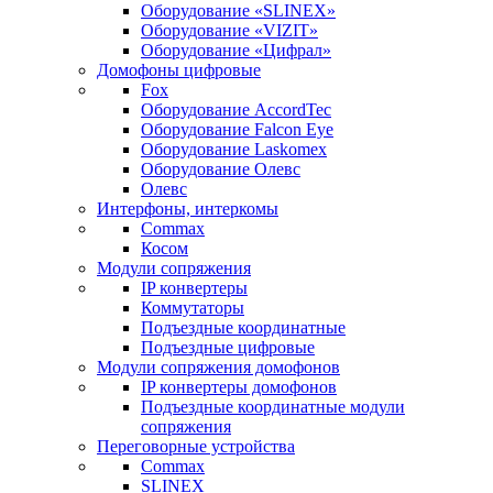
Оборудование «SLINEX»
Оборудование «VIZIT»
Оборудование «Цифрал»
Домофоны цифровые
Fox
Оборудование AccordTec
Оборудование Falcon Eye
Оборудование Laskomex
Оборудование Олевс
Олевс
Интерфоны, интеркомы
Commax
Косом
Модули сопряжения
IP конвертеры
Коммутаторы
Подъездные координатные
Подъездные цифровые
Модули сопряжения домофонов
IP конвертеры домофонов
Подъездные координатные модули
сопряжения
Переговорные устройства
Commax
SLINEX