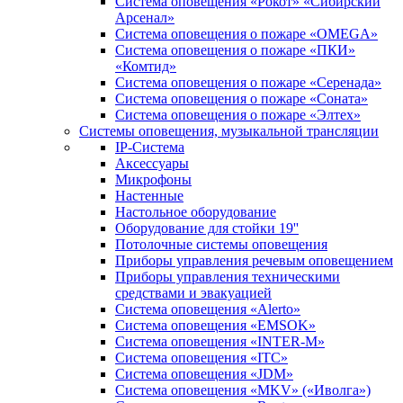
Система оповещения «Рокот» «Сибирский
Арсенал»
Система оповещения о пожаре «OMEGA»
Система оповещения о пожаре «ПКИ»
«Комтид»
Система оповещения о пожаре «Серенада»
Система оповещения о пожаре «Соната»
Система оповещения о пожаре «Элтех»
Системы оповещения, музыкальной трансляции
IP-Система
Аксессуары
Микрофоны
Настенные
Настольное оборудование
Оборудование для стойки 19''
Потолочные системы оповещения
Приборы управления речевым оповещением
Приборы управления техническими
средствами и эвакуацией
Система оповещения «Alerto»
Система оповещения «EMSOK»
Система оповещения «INTER-M»
Система оповещения «ITC»
Система оповещения «JDM»
Система оповещения «MKV» («Иволга»)