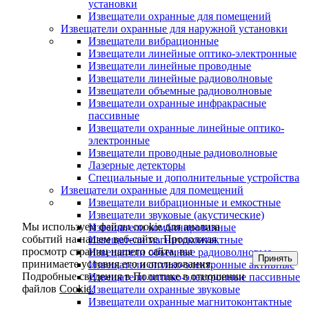
установки
Извещатели охранные для помещений
Извещатели охранные для наружной установки
Извещатели вибрационные
Извещатели линейные оптико-электронные
Извещатели линейные проводные
Извещатели линейные радиоволновые
Извещатели объемные радиоволновые
Извещатели охранные инфракрасные
пассивные
Извещатели охранные линейные оптико-
электронные
Извещатели проводные радиоволновые
Лазерные детекторы
Специальные и дополнительные устройства
Извещатели охранные для помещений
Извещатели вибрационные и емкостные
Извещатели звуковые (акустические)
Мы используем файлы cookie для анализа
Извещатели комбинированные
событий на нашем веб-сайте. Продолжая
Извещатели магнитоконтактные
просмотр страниц нашего сайта, вы
Извещатели объемные радиоволновые
Принять
принимаете условия его использования.
Извещатели оптико-электронные активные
Подробные сведения в Политике в отношении
Извещатели оптико-электронные пассивные
файлов
Cookie.
Извещатели охранные звуковые
Извещатели охранные магнитоконтактные