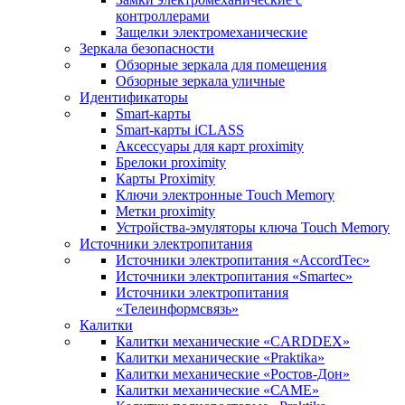
контроллерами
Защелки электромеханические
Зеркала безопасности
Обзорные зеркала для помещения
Обзорные зеркала уличные
Идентификаторы
Smart-карты
Smart-карты iCLASS
Аксессуары для карт proximitу
Брелоки proximity
Карты Proximity
Ключи электронные Touch Memory
Метки proximity
Устройства-эмуляторы ключа Touch Memory
Источники электропитания
Источники электропитания «AccordTec»
Источники электропитания «Smartec»
Источники электропитания
«Телеинформсвязь»
Калитки
Калитки механические «CARDDEX»
Калитки механические «Praktika»
Калитки механические «Ростов-Дон»
Калитки механические «САМЕ»