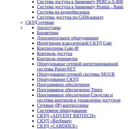
Система доступа к банкомату PERCo-S-800
Система доступа к банкомату Promix - Bank
Система на радиобрелоках
Системы доступа по GSM-каналу
СКУД сетевые
Аксессуары
Биометрия
Дополнительное оборудование
Интеграции классической СКУД Gate
Контроллеры Gate-IP
Контроль доступа
Контроль периметра
Оборудование сетевой интегрированной
системы ParsecNET
Оборудование сетевой системы SIGUR
Оборудование СКУД
Программное обеспечение
Программное обеспечение Timex
Программное обеспечение;Средства и
системы контроля и управления доступом
Сетевые (IP) контроллеры
Системное оборудование
СКУД «ADVENT BIOTECH»
СКУД «BioSmart»
СКУД «CARDDEX»