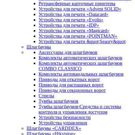
Ретрансферные карточные принтеры
Устройства для печати «Advent SOLID»
Устройства для печати «Datacard»
Устройства для печати «Evolis»
Устройства для печати «IDP»
Устройства для печати «Magicard»
Устройства для печати «POINTMAN»
Устройства для печати &quot;Seaory&quot;
Шлагбаумы
Аксессуары для шлагбаумов
Комплекты автоматических шлагбаумов
Комплекты автоматических шлагбаумов
COMBO CLASSICO
Комплекты антивандальных шлагбаумов
Приводы для откатных ворот
Приводы для распашных ворот
Приводы для секционных ворот
Стрелы
Тумбы шлагбаумов
Тумбы шлагбаумов;Средства и системы
контроля и управления доступом
Устройства безопасности
Устройства управления
Шлагбаумы «CARDDEX»
Шлагбаумы «Hikvision»