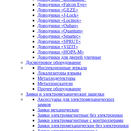
Доводчики «Falcon Eye»
Доводчики «GEZE»
Доводчики «J-Lock»
Доводчики «Locinox»
Доводчики «Oubao»
Доводчики «Quantum»
Доводчики «Smartec»
Доводчики «SPRUT»
Доводчики «VIZIT»
Доводчики «НОРА-М»
Доводчики для дверей уличные
Досмотровое оборудование
Инспекционные зеркала
Локализаторы взрыва
Металлодетекторы
Металлоискатели
Прочее оборудование
Замки и электромеханические защелки
Аксессуары для электромеханических
замков
Замки механические
Замки электромагнитные без электроники
Замки электромагнитные с контроллерами
Замки электромеханические без электроники
Замки электромеханические с