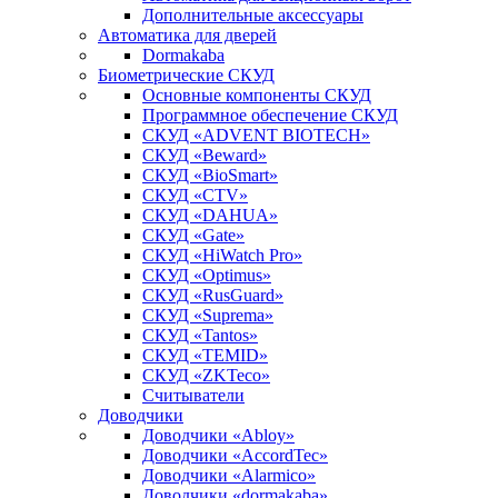
Дополнительные аксессуары
Автоматика для дверей
Dormakaba
Биометрические СКУД
Основные компоненты СКУД
Программное обеспечение СКУД
СКУД «ADVENT BIOTECH»
СКУД «Beward»
СКУД «BioSmart»
СКУД «CTV»
СКУД «DAHUA»
СКУД «Gate»
СКУД «HiWatch Pro»
СКУД «Optimus»
СКУД «RusGuard»
СКУД «Suprema»
СКУД «Tantos»
СКУД «TEMID»
СКУД «ZKTeco»
Считыватели
Доводчики
Доводчики «Abloy»
Доводчики «AccordTec»
Доводчики «Alarmico»
Доводчики «dormakaba»