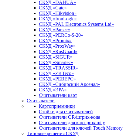
СКУД «DAHUA»
СКУД «Gate»
СКУД «Hikvision»
СКУД «IronLogic»
СКУД «PAL Electronics Systems Ltd»
СКУД «Parsec»
СКУД «PERCo-S-20»
СКУД «Promix»
СКУД «ProxWay»
СКУД «RusGuard»
СКУД «SIGUR»
СКУД «Smartec»
СКУД «TRASSIR»
СКУД «ZKTeco»
СКУД «РЕВЕРС»
СКУД «Сибирский Арсенал»
СКУД «ЭРА»
Считыватели карт
Считыватели
Картоприемники
Стойки для считывателей
Считыватели QR/штрих-кода
Считыватели для карт proximity
Считыватели для ключей Touch Memory
Типовые решения СКУД