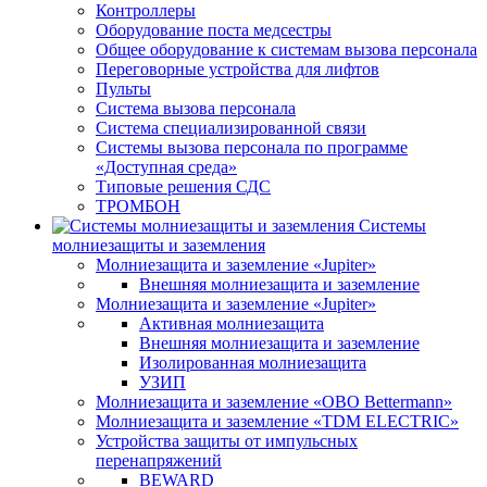
Контроллеры
Оборудование поста медсестры
Общее оборудование к системам вызова персонала
Переговорные устройства для лифтов
Пульты
Система вызова персонала
Система специализированной связи
Системы вызова персонала по программе
«Доступная среда»
Типовые решения СДС
ТРОМБОН
Системы
молниезащиты и заземления
Молниезащита и заземление «Jupiter»
Внешняя молниезащита и заземление
Молниезащита и заземление «Jupiter»
Активная молниезащита
Внешняя молниезащита и заземление
Изолированная молниезащита
УЗИП
Молниезащита и заземление «OBO Bettermann»
Молниезащита и заземление «TDM ЕLECTRIC»
Устройства защиты от импульсных
перенапряжений
BEWARD