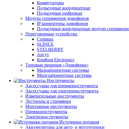
Коммутаторы
Подъездные координатные
Подъездные цифровые
Модули сопряжения домофонов
IP конвертеры домофонов
Подъездные координатные модули сопряжени
Переговорные устройства
Commax
SLINEX
STELBERRY
Аргут
КомКом Electronics
Типовые решения «Домофоны»
Малоабонентные системы
Многоабонентные системы
Инструменты
Аксессуары для пневмоинструмента
Аксессуары для электроинструмента
Измерительные инструменты
Лестницы и стремянки
Монтажные инструменты
Пневмоинструменты
Электроинструменты
Источники питания
Аккумуляторы для авто- и мототехники