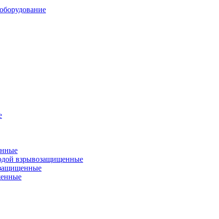
оборудование
е
енные
одой взрывозащищенные
озащищенные
щенные