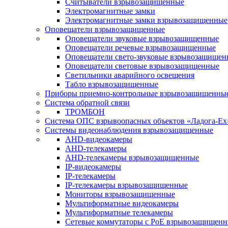
Считыватели взрывозащищенные
Электромагнитные замки
Электромагнитные замки взрывозащищенные
Оповещатели взрывозащищенные
Оповещатели звуковые взрывозащищенные
Оповещатели речевые взрывозащищенные
Оповещатели свето-звуковые взрывозащищен
Оповещатели световые взрывозащищенные
Светильники аварийного освещения
Табло взрывозащищенные
Приборы приемно-контрольные взрывозащищенны
Система обратной связи
ТРОМБОН
Система ОПС взрывоопасных объектов «Ладога-Ex
Системы видеонаблюдения взрывозащищенные
AHD-видеокамеры
AHD-телекамеры
AHD-телекамеры взрывозащищенные
IP-видеокамеры
IP-телекамеры
IP-телекамеры взрывозащищенные
Мониторы взрывозащищенные
Мультиформатные видеокамеры
Мультиформатные телекамеры
Сетевые коммутаторы с РоЕ взрывозащищен