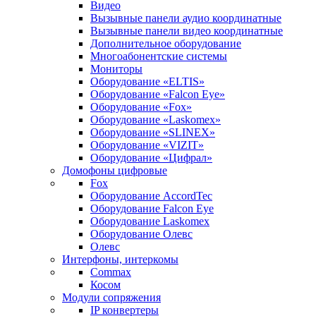
Видео
Вызывные панели аудио координатные
Вызывные панели видео координатные
Дополнительное оборудование
Многоабонентские системы
Мониторы
Оборудование «ELTIS»
Оборудование «Falcon Eye»
Оборудование «Fox»
Оборудование «Laskomex»
Оборудование «SLINEX»
Оборудование «VIZIT»
Оборудование «Цифрал»
Домофоны цифровые
Fox
Оборудование AccordTec
Оборудование Falcon Eye
Оборудование Laskomex
Оборудование Олевс
Олевс
Интерфоны, интеркомы
Commax
Косом
Модули сопряжения
IP конвертеры