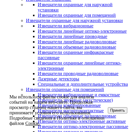
Извещатели охранные для наружной
установки
Извещатели охранные для помещений
Извещатели охранные для наружной установки
Извещатели вибрационные
Извещатели линейные оптико-электронные
Извещатели линейные проводные
Извещатели линейные радиоволновые
Извещатели объемные радиоволновые
Извещатели охранные инфракрасные
пассивные
Извещатели охранные линейные оптико-
электронные
Извещатели проводные радиоволновые
Лазерные детекторы
Специальные и дополнительные устройства
Извещатели охранные для помещений
Извещатели вибрационные и емкостные
Мы используем файлы cookie для анализа
Извещатели звуковые (акустические)
событий на нашем веб-сайте. Продолжая
Извещатели комбинированные
просмотр страниц нашего сайта, вы
Принять
Извещатели магнитоконтактные
принимаете условия его использования.
Извещатели объемные радиоволновые
Подробные сведения в Политике в отношении
Извещатели оптико-электронные активные
файлов
Cookie.
Извещатели оптико-электронные пассивные
Извещатели охранные звуковые