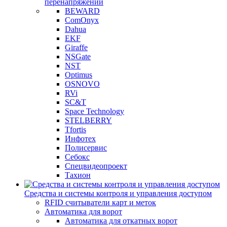
перенапряжений
BEWARD
ComOnyx
Dahua
EKF
Giraffe
NSGate
NST
Optimus
OSNOVO
RVi
SC&T
Space Technology
STELBERRY
Tfortis
Инфотех
Полисервис
Себокс
Спецвидеопроект
Тахион
Средства и системы контроля и управления доступом
RFID считыватели карт и меток
Автоматика для ворот
Автоматика для откатных ворот