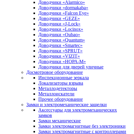
Доводчики «Alarmico»
Доводчики «dormakaba»
Доводчики «Falcon Eye»
Доводчики «GEZE»
Доводчики «J-Lock»
Доводчики «Locinox»
Доводчики «Oubao»
Доводчики «Quantum»
Доводчики «Smartec»
Доводчики «SPRUT»
Доводчики «VIZIT»
Доводчики «НОРА-М»
Доводчики для дверей уличные
Досмотровое оборудование
Инспекционные зеркала
Локализаторы взрыва
Металлодетекторы
Металлоискатели
Прочее оборудование
Замки и электромеханические защелки
Аксессуары для электромеханических
замков
Замки механические
Замки электромагнитные без электроники
Замки электромагнитные с контроллерами