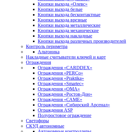
Кнопки выхода «Олевс»
Кнопки выхода белые
Кнопки выхода бесконтактные
Кнопки выхода врезные
Кнопки выхода металлические
Кнопки выхода механические
Кнопки выхода накладные
Кнопки выхода различных производителей
Контроль периметра
Альтоника
Накладные считыватели ключей и карт
Ограждения
Ограждения «CARDDEX»
Ограждения «PERCo»
Ограждения «Praktika»
Ограждения «Smartec»
Ограждения «ОМА»
Ограждения «Ростов-Дон»
Ограждения «САМЕ»
Ограждения «Сибирский Арсенал»
Ограждения ASP
Полуростовое ограждение
Светофоры
СКУД автономные
Автономные контроллеры