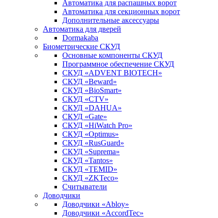
Автоматика для распашных ворот
Автоматика для секционных ворот
Дополнительные аксессуары
Автоматика для дверей
Dormakaba
Биометрические СКУД
Основные компоненты СКУД
Программное обеспечение СКУД
СКУД «ADVENT BIOTECH»
СКУД «Beward»
СКУД «BioSmart»
СКУД «CTV»
СКУД «DAHUA»
СКУД «Gate»
СКУД «HiWatch Pro»
СКУД «Optimus»
СКУД «RusGuard»
СКУД «Suprema»
СКУД «Tantos»
СКУД «TEMID»
СКУД «ZKTeco»
Считыватели
Доводчики
Доводчики «Abloy»
Доводчики «AccordTec»