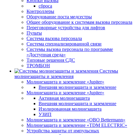
Кнопки вызова
сброса
Контроллеры
Оборудование поста медсестры
Общее оборудование к системам вызова персонала
Переговорные устройства для лифтов
Пульты
Система вызова персонала
Система специализированной связи
Системы вызова персонала по программе
«Доступная среда»
Типовые решения СДС
ТРОМБОН
Системы
молниезащиты и заземления
Молниезащита и заземление «Jupiter»
Внешняя молниезащита и заземление
Молниезащита и заземление «Jupiter»
Активная молниезащита
Внешняя молниезащита и заземление
Изолированная молниезащита
УЗИП
Молниезащита и заземление «OBO Bettermann»
Молниезащита и заземление «TDM ЕLECTRIC»
Устройства защиты от импульсных