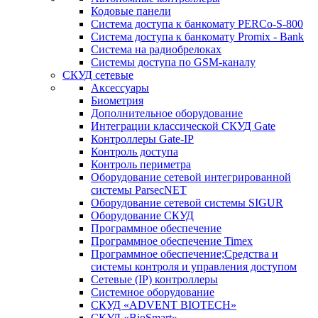
Кодовые панели
Система доступа к банкомату PERCo-S-800
Система доступа к банкомату Promix - Bank
Система на радиобрелоках
Системы доступа по GSM-каналу
СКУД сетевые
Аксессуары
Биометрия
Дополнительное оборудование
Интеграции классической СКУД Gate
Контроллеры Gate-IP
Контроль доступа
Контроль периметра
Оборудование сетевой интегрированной
системы ParsecNET
Оборудование сетевой системы SIGUR
Оборудование СКУД
Программное обеспечение
Программное обеспечение Timex
Программное обеспечение;Средства и
системы контроля и управления доступом
Сетевые (IP) контроллеры
Системное оборудование
СКУД «ADVENT BIOTECH»
СКУД «BioSmart»