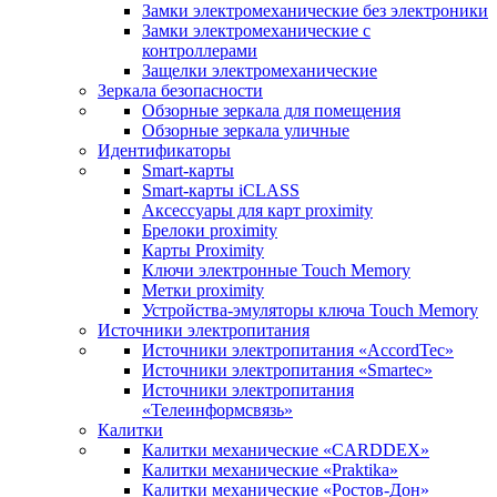
Замки электромеханические без электроники
Замки электромеханические с
контроллерами
Защелки электромеханические
Зеркала безопасности
Обзорные зеркала для помещения
Обзорные зеркала уличные
Идентификаторы
Smart-карты
Smart-карты iCLASS
Аксессуары для карт proximitу
Брелоки proximity
Карты Proximity
Ключи электронные Touch Memory
Метки proximity
Устройства-эмуляторы ключа Touch Memory
Источники электропитания
Источники электропитания «AccordTec»
Источники электропитания «Smartec»
Источники электропитания
«Телеинформсвязь»
Калитки
Калитки механические «CARDDEX»
Калитки механические «Praktika»
Калитки механические «Ростов-Дон»