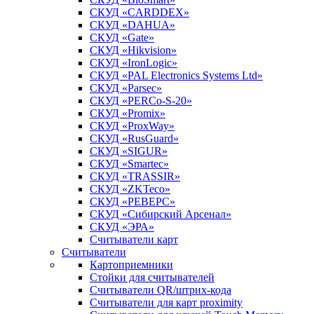
СКУД «CARDDEX»
СКУД «DAHUA»
СКУД «Gate»
СКУД «Hikvision»
СКУД «IronLogic»
СКУД «PAL Electronics Systems Ltd»
СКУД «Parsec»
СКУД «PERCo-S-20»
СКУД «Promix»
СКУД «ProxWay»
СКУД «RusGuard»
СКУД «SIGUR»
СКУД «Smartec»
СКУД «TRASSIR»
СКУД «ZKTeco»
СКУД «РЕВЕРС»
СКУД «Сибирский Арсенал»
СКУД «ЭРА»
Считыватели карт
Считыватели
Картоприемники
Стойки для считывателей
Считыватели QR/штрих-кода
Считыватели для карт proximity