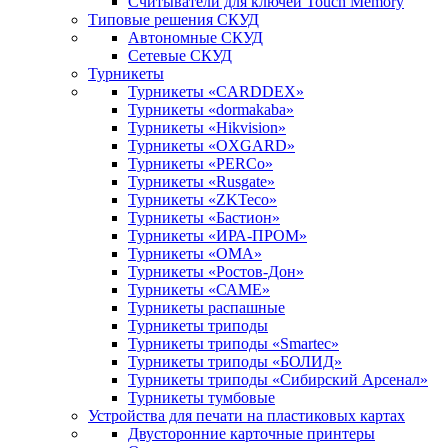
Считыватели для ключей Touch Memory
Типовые решения СКУД
Автономные СКУД
Сетевые СКУД
Турникеты
Турникеты «CARDDEX»
Турникеты «dormakaba»
Турникеты «Hikvision»
Турникеты «OXGARD»
Турникеты «PERCo»
Турникеты «Rusgate»
Турникеты «ZKTeco»
Турникеты «Бастион»
Турникеты «ИРА-ПРОМ»
Турникеты «ОМА»
Турникеты «Ростов-Дон»
Турникеты «САМЕ»
Турникеты распашные
Турникеты триподы
Турникеты триподы «Smartec»
Турникеты триподы «БОЛИД»
Турникеты триподы «Сибирский Арсенал»
Турникеты тумбовые
Устройства для печати на пластиковых картах
Двусторонние карточные принтеры