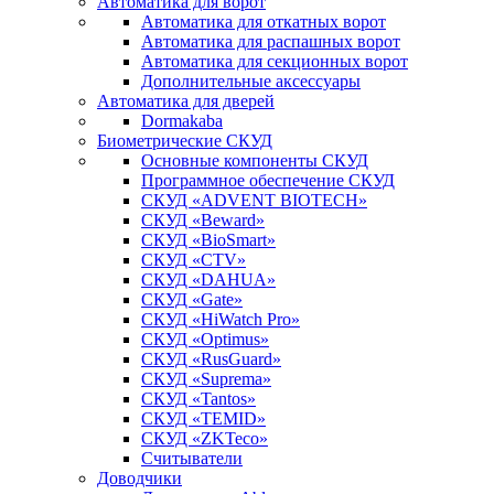
Автоматика для ворот
Автоматика для откатных ворот
Автоматика для распашных ворот
Автоматика для секционных ворот
Дополнительные аксессуары
Автоматика для дверей
Dormakaba
Биометрические СКУД
Основные компоненты СКУД
Программное обеспечение СКУД
СКУД «ADVENT BIOTECH»
СКУД «Beward»
СКУД «BioSmart»
СКУД «CTV»
СКУД «DAHUA»
СКУД «Gate»
СКУД «HiWatch Pro»
СКУД «Optimus»
СКУД «RusGuard»
СКУД «Suprema»
СКУД «Tantos»
СКУД «TEMID»
СКУД «ZKTeco»
Считыватели
Доводчики