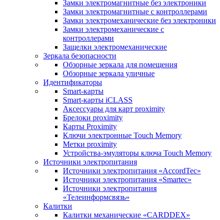
Замки электромагнитные без электроники
Замки электромагнитные с контроллерами
Замки электромеханические без электроники
Замки электромеханические с
контроллерами
Защелки электромеханические
Зеркала безопасности
Обзорные зеркала для помещения
Обзорные зеркала уличные
Идентификаторы
Smart-карты
Smart-карты iCLASS
Аксессуары для карт proximitу
Брелоки proximity
Карты Proximity
Ключи электронные Touch Memory
Метки proximity
Устройства-эмуляторы ключа Touch Memory
Источники электропитания
Источники электропитания «AccordTec»
Источники электропитания «Smartec»
Источники электропитания
«Телеинформсвязь»
Калитки
Калитки механические «CARDDEX»