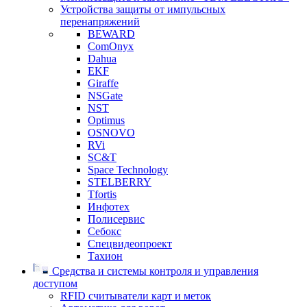
Устройства защиты от импульсных
перенапряжений
BEWARD
ComOnyx
Dahua
EKF
Giraffe
NSGate
NST
Optimus
OSNOVO
RVi
SC&T
Space Technology
STELBERRY
Tfortis
Инфотех
Полисервис
Себокс
Спецвидеопроект
Тахион
Средства и системы контроля и управления
доступом
RFID считыватели карт и меток