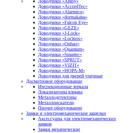
Доводчики «Abloy»
Доводчики «AccordTec»
Доводчики «Alarmico»
Доводчики «dormakaba»
Доводчики «Falcon Eye»
Доводчики «GEZE»
Доводчики «J-Lock»
Доводчики «Locinox»
Доводчики «Oubao»
Доводчики «Quantum»
Доводчики «Smartec»
Доводчики «SPRUT»
Доводчики «VIZIT»
Доводчики «НОРА-М»
Доводчики для дверей уличные
Досмотровое оборудование
Инспекционные зеркала
Локализаторы взрыва
Металлодетекторы
Металлоискатели
Прочее оборудование
Замки и электромеханические защелки
Аксессуары для электромеханических
замков
Замки механические