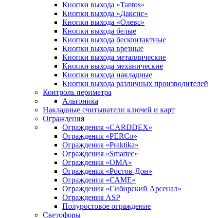
Кнопки выхода «Tantos»
Кнопки выхода «Даксис»
Кнопки выхода «Олевс»
Кнопки выхода белые
Кнопки выхода бесконтактные
Кнопки выхода врезные
Кнопки выхода металлические
Кнопки выхода механические
Кнопки выхода накладные
Кнопки выхода различных производителей
Контроль периметра
Альтоника
Накладные считыватели ключей и карт
Ограждения
Ограждения «CARDDEX»
Ограждения «PERCo»
Ограждения «Praktika»
Ограждения «Smartec»
Ограждения «ОМА»
Ограждения «Ростов-Дон»
Ограждения «САМЕ»
Ограждения «Сибирский Арсенал»
Ограждения ASP
Полуростовое ограждение
Светофоры