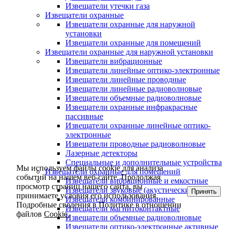
Извещатели утечки газа
Извещатели охранные
Извещатели охранные для наружной
установки
Извещатели охранные для помещений
Извещатели охранные для наружной установки
Извещатели вибрационные
Извещатели линейные оптико-электронные
Извещатели линейные проводные
Извещатели линейные радиоволновые
Извещатели объемные радиоволновые
Извещатели охранные инфракрасные
пассивные
Извещатели охранные линейные оптико-
электронные
Извещатели проводные радиоволновые
Лазерные детекторы
Специальные и дополнительные устройства
Мы используем файлы cookie для анализа
Извещатели охранные для помещений
событий на нашем веб-сайте. Продолжая
Извещатели вибрационные и емкостные
просмотр страниц нашего сайта, вы
Извещатели звуковые (акустические)
Принять
принимаете условия его использования.
Извещатели комбинированные
Подробные сведения в Политике в отношении
Извещатели магнитоконтактные
файлов
Cookie.
Извещатели объемные радиоволновые
Извещатели оптико-электронные активные