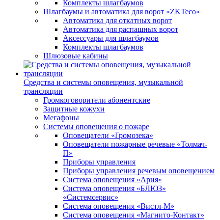
Комплекты шлагбаумов
Шлагбаумы и автоматика для ворот «ZKTeco»
Автоматика для откатных ворот
Автоматика для распашных ворот
Аксессуары для шлагбаумов
Комплекты шлагбаумов
Шлюзовые кабины
Средства и системы оповещения, музыкальной
трансляции
Громкоговорители абонентские
Защитные кожухи
Мегафоны
Системы оповещения о пожаре
Оповещатели «Громозека»
Оповещатели пожарные речевые «Толмач-
П»
Приборы управления
Приборы управления речевым оповещением
Система оповещения «Ария»
Система оповещения «БЛЮЗ»
«Системсервис»
Система оповещения «Вистл-М»
Система оповещения «Магнито-Контакт»