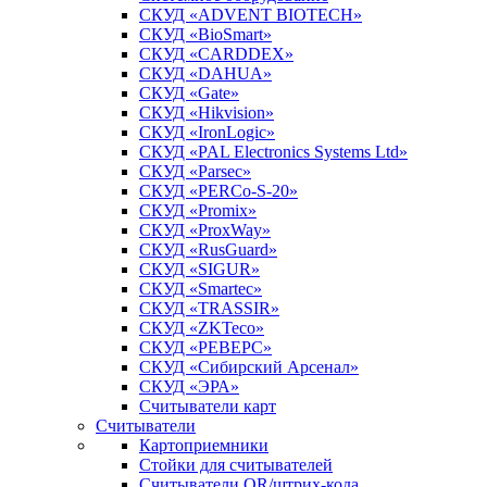
СКУД «ADVENT BIOTECH»
СКУД «BioSmart»
СКУД «CARDDEX»
СКУД «DAHUA»
СКУД «Gate»
СКУД «Hikvision»
СКУД «IronLogic»
СКУД «PAL Electronics Systems Ltd»
СКУД «Parsec»
СКУД «PERCo-S-20»
СКУД «Promix»
СКУД «ProxWay»
СКУД «RusGuard»
СКУД «SIGUR»
СКУД «Smartec»
СКУД «TRASSIR»
СКУД «ZKTeco»
СКУД «РЕВЕРС»
СКУД «Сибирский Арсенал»
СКУД «ЭРА»
Считыватели карт
Считыватели
Картоприемники
Стойки для считывателей
Считыватели QR/штрих-кода