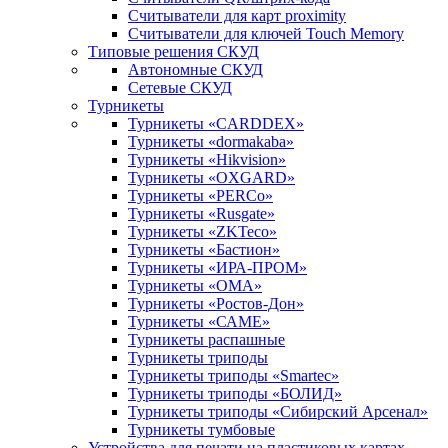
Считыватели для карт proximity
Считыватели для ключей Touch Memory
Типовые решения СКУД
Автономные СКУД
Сетевые СКУД
Турникеты
Турникеты «CARDDEX»
Турникеты «dormakaba»
Турникеты «Hikvision»
Турникеты «OXGARD»
Турникеты «PERCo»
Турникеты «Rusgate»
Турникеты «ZKTeco»
Турникеты «Бастион»
Турникеты «ИРА-ПРОМ»
Турникеты «ОМА»
Турникеты «Ростов-Дон»
Турникеты «САМЕ»
Турникеты распашные
Турникеты триподы
Турникеты триподы «Smartec»
Турникеты триподы «БОЛИД»
Турникеты триподы «Сибирский Арсенал»
Турникеты тумбовые
Устройства для печати на пластиковых картах