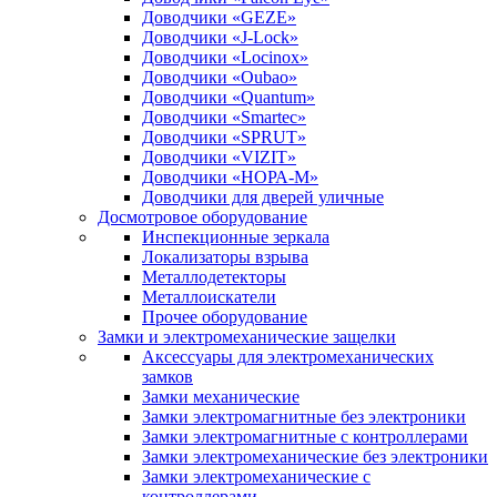
Доводчики «GEZE»
Доводчики «J-Lock»
Доводчики «Locinox»
Доводчики «Oubao»
Доводчики «Quantum»
Доводчики «Smartec»
Доводчики «SPRUT»
Доводчики «VIZIT»
Доводчики «НОРА-М»
Доводчики для дверей уличные
Досмотровое оборудование
Инспекционные зеркала
Локализаторы взрыва
Металлодетекторы
Металлоискатели
Прочее оборудование
Замки и электромеханические защелки
Аксессуары для электромеханических
замков
Замки механические
Замки электромагнитные без электроники
Замки электромагнитные с контроллерами
Замки электромеханические без электроники
Замки электромеханические с
контроллерами