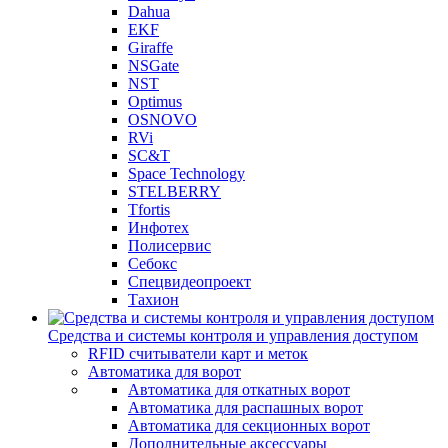
Dahua
EKF
Giraffe
NSGate
NST
Optimus
OSNOVO
RVi
SC&T
Space Technology
STELBERRY
Tfortis
Инфотех
Полисервис
Себокс
Спецвидеопроект
Тахион
Средства и системы контроля и управления доступом
RFID считыватели карт и меток
Автоматика для ворот
Автоматика для откатных ворот
Автоматика для распашных ворот
Автоматика для секционных ворот
Дополнительные аксессуары