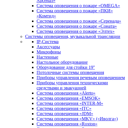
Арсенал»
Система оповещения о пожаре «OMEGA»
Система оповещения о пожаре «ПКИ»
«Комтид»
Система оповещения о пожаре «Серенада»
Система оповещения о пожаре «Соната»
Система оповещения о пожаре «Элтех»
Системы оповещения, музыкальной трансляции
IP-Система
Аксессуары
Микрофоны
Настенные
Настольное оборудование
Оборудование для стойки 19''
Потолочные системы оповещения
Приборы управления речевым оповещением
Приборы управления техническими
средствами и эвакуацией
Система оповещения «Alerto»
Система оповещения «EMSOK»
Система оповещения «INTER-M»
Система оповещения «ITC»
Система оповещения «JDM»
Система оповещения «MKV» («Иволга»)
Система оповещения «Roxton»