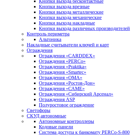
Кнопки выхода бесконтактные
Кнопки выхода врезные
Кнопки выхода металлические
Кнопки выхода механические
Кнопки выхода накладные
Кнопки выхода различных производителей
Контроль периметра
Альтоника
Накладные считыватели ключей и карт
Ограждения
Ограждения «CARDDEX»
Ограждения «PERCo»
Ограждения «Praktika»
Ограждения «Smartec»
Ограждения «ОМА»
Ограждения «Ростов-Дон»
Ограждения «САМЕ»
Ограждения «Сибирский Арсенал»
Ограждения ASP
Полуростовое ограждение
Светофоры
СКУД автономные
Автономные контроллеры
Кодовые панели
Система доступа к банкомату PERCo-S-800