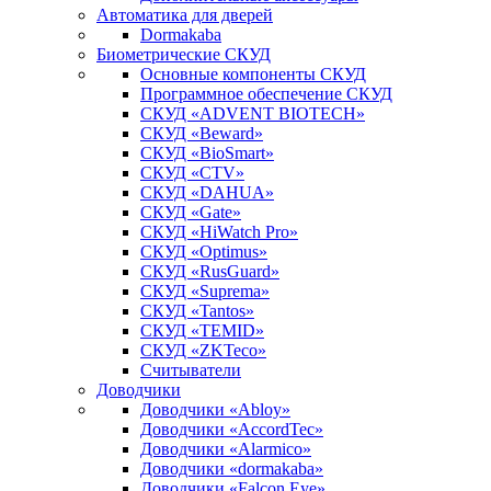
Автоматика для дверей
Dormakaba
Биометрические СКУД
Основные компоненты СКУД
Программное обеспечение СКУД
СКУД «ADVENT BIOTECH»
СКУД «Beward»
СКУД «BioSmart»
СКУД «CTV»
СКУД «DAHUA»
СКУД «Gate»
СКУД «HiWatch Pro»
СКУД «Optimus»
СКУД «RusGuard»
СКУД «Suprema»
СКУД «Tantos»
СКУД «TEMID»
СКУД «ZKTeco»
Считыватели
Доводчики
Доводчики «Abloy»
Доводчики «AccordTec»
Доводчики «Alarmico»
Доводчики «dormakaba»
Доводчики «Falcon Eye»