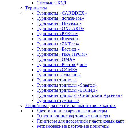
Сетевые СКУД
Турникеты
Турникеты «CARDDEX»
Турникеты «dormakaba»
Турникеты «Hikvision»
Турникеты «OXGARD»
Турникеты «PERCo»
Турникеты «Rusgate»
Турникеты «ZKTeco»
Турникеты «Бастион»
Турникеты «ИРА-ПРОМ»
Турникеты «ОМА»
Турникеты «Ростов-Дон»
Турникеты «САМЕ»
Турникеты распашные
Турникеты триподы
Турникеты триподы «Smartec»
Турникеты триподы «БОЛИД»
Турникеты триподы «Сибирский Арсенал»
Турникеты тумбовые
Устройства для печати на пластиковых картах
Двусторонние карточные принтеры
Односторонние карточные принтеры
Принтеры для перезаписи пластиковых карт
Ретрансферные карточные принтеры