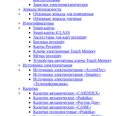
Защелки электромеханические
Зеркала безопасности
Обзорные зеркала для помещения
Обзорные зеркала уличные
Идентификаторы
Smart-карты
Smart-карты iCLASS
Аксессуары для карт proximitу
Брелоки proximity
Карты Proximity
Ключи электронные Touch Memory
Метки proximity
Устройства-эмуляторы ключа Touch Memory
Источники электропитания
Источники электропитания «AccordTec»
Источники электропитания «Smartec»
Источники электропитания
«Телеинформсвязь»
Калитки
Калитки механические «CARDDEX»
Калитки механические «Praktika»
Калитки механические «Ростов-Дон»
Калитки механические «САМЕ»
Калитки полноростовые «Praktika»