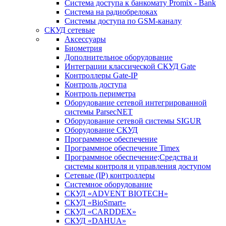
Система доступа к банкомату Promix - Bank
Система на радиобрелоках
Системы доступа по GSM-каналу
СКУД сетевые
Аксессуары
Биометрия
Дополнительное оборудование
Интеграции классической СКУД Gate
Контроллеры Gate-IP
Контроль доступа
Контроль периметра
Оборудование сетевой интегрированной
системы ParsecNET
Оборудование сетевой системы SIGUR
Оборудование СКУД
Программное обеспечение
Программное обеспечение Timex
Программное обеспечение;Средства и
системы контроля и управления доступом
Сетевые (IP) контроллеры
Системное оборудование
СКУД «ADVENT BIOTECH»
СКУД «BioSmart»
СКУД «CARDDEX»
СКУД «DAHUA»