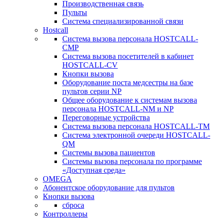
Производственная связь
Пульты
Система специализированной связи
Hostcall
Cистема вызова персонала HOSTCALL-
CMP
Cистема вызова посетителей в кабинет
HOSTCALL-CV
Кнопки вызова
Оборудование поста медсестры на базе
пультов серии NP
Общее оборудование к системам вызова
персонала HOSTCALL-NM и NP
Переговорные устройства
Система вызова персонала HOSTCALL-TM
Система электронной очереди HOSTCALL-
QM
Системы вызова пациентов
Системы вызова персонала по программе
«Доступная среда»
OMEGA
Абонентское оборудование для пультов
Кнопки вызова
сброса
Контроллеры