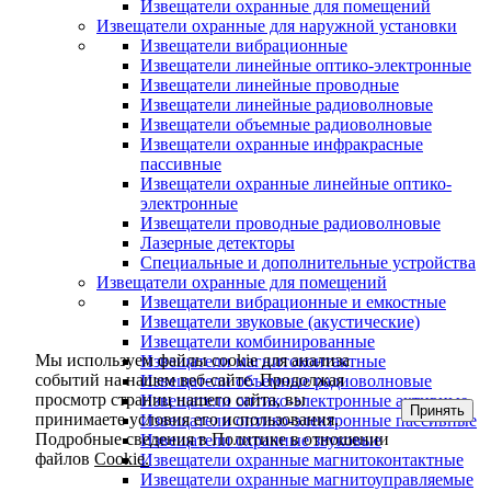
Извещатели охранные для помещений
Извещатели охранные для наружной установки
Извещатели вибрационные
Извещатели линейные оптико-электронные
Извещатели линейные проводные
Извещатели линейные радиоволновые
Извещатели объемные радиоволновые
Извещатели охранные инфракрасные
пассивные
Извещатели охранные линейные оптико-
электронные
Извещатели проводные радиоволновые
Лазерные детекторы
Специальные и дополнительные устройства
Извещатели охранные для помещений
Извещатели вибрационные и емкостные
Извещатели звуковые (акустические)
Извещатели комбинированные
Мы используем файлы cookie для анализа
Извещатели магнитоконтактные
событий на нашем веб-сайте. Продолжая
Извещатели объемные радиоволновые
просмотр страниц нашего сайта, вы
Извещатели оптико-электронные активные
Принять
принимаете условия его использования.
Извещатели оптико-электронные пассивные
Подробные сведения в Политике в отношении
Извещатели охранные звуковые
файлов
Cookie.
Извещатели охранные магнитоконтактные
Извещатели охранные магнитоуправляемые