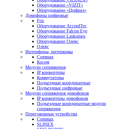
Оборудование «VIZIT»
Оборудование «Цифрал»
Домофоны цифровые
Fox
Оборудование AccordTec
Оборудование Falcon Eye
Оборудование Laskomex
Оборудование Олевс
Олевс
Интерфоны, интеркомы
Commax
Косом
Модули сопряжения
IP конвертеры
Коммутаторы
Подъездные координатные
Подъездные цифровые
Модули сопряжения домофонов
IP конвертеры домофонов
Подъездные координатные модули
сопряжения
Переговорные устройства
Commax
SLINEX