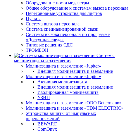
Оборудование поста медсестры
Общее оборудование к системам вызова персонала
Переговорные устройства для лифтов
Пульты
Система вызова персонала
Система специализированной связи
Системы вызова персонала по программе
«Доступная среда»
Типовые решения СДС
ТРОМБОН
Системы
молниезащиты и заземления
Молниезащита и заземление «Jupiter»
Внешняя молниезащита и заземление
Молниезащита и заземление «Jupiter»
Активная молниезащита
Внешняя молниезащита и заземление
Изолированная молниезащита
УЗИП
Молниезащита и заземление «OBO Bettermann»
Молниезащита и заземление «TDM ЕLECTRIC»
Устройства защиты от импульсных
перенапряжений
BEWARD
ComOnyx