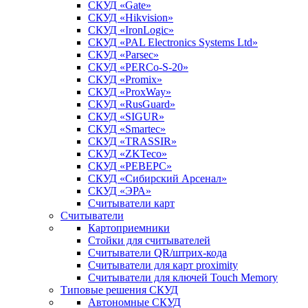
СКУД «Gate»
СКУД «Hikvision»
СКУД «IronLogic»
СКУД «PAL Electronics Systems Ltd»
СКУД «Parsec»
СКУД «PERCo-S-20»
СКУД «Promix»
СКУД «ProxWay»
СКУД «RusGuard»
СКУД «SIGUR»
СКУД «Smartec»
СКУД «TRASSIR»
СКУД «ZKTeco»
СКУД «РЕВЕРС»
СКУД «Сибирский Арсенал»
СКУД «ЭРА»
Считыватели карт
Считыватели
Картоприемники
Стойки для считывателей
Считыватели QR/штрих-кода
Считыватели для карт proximity
Считыватели для ключей Touch Memory
Типовые решения СКУД
Автономные СКУД