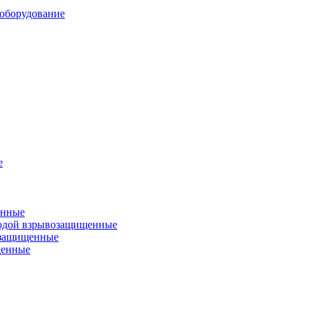
оборудование
е
енные
одой взрывозащищенные
озащищенные
щенные