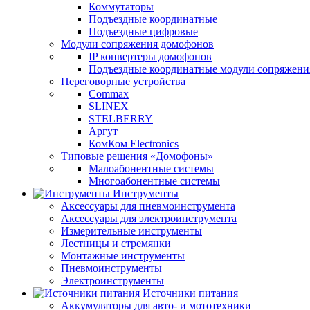
Коммутаторы
Подъездные координатные
Подъездные цифровые
Модули сопряжения домофонов
IP конвертеры домофонов
Подъездные координатные модули сопряжени
Переговорные устройства
Commax
SLINEX
STELBERRY
Аргут
КомКом Electronics
Типовые решения «Домофоны»
Малоабонентные системы
Многоабонентные системы
Инструменты
Аксессуары для пневмоинструмента
Аксессуары для электроинструмента
Измерительные инструменты
Лестницы и стремянки
Монтажные инструменты
Пневмоинструменты
Электроинструменты
Источники питания
Аккумуляторы для авто- и мототехники