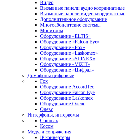
Видео
Вызывные панели аудио координатные
Вызывные панели видео координатные
Дополнительное оборудование
Многоабонентские системы
Мониторы
Оборудование «ELTIS»
Оборудование «Falcon Eye»
Оборудование «Fox»
Оборудование «Laskomex»
Оборудование «SLINEX»
Оборудование «VIZIT»
Оборудование «Цифрал»
Домофоны цифровые
Fox
Оборудование AccordTec
Оборудование Falcon Eye
Оборудование Laskomex
Оборудование Олевс
Олевс
Интерфоны, интеркомы
Commax
Косом
Модули сопряжения
IP конвертеры