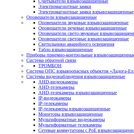
Считыватели взрывозащищенные
Электромагнитные замки
Электромагнитные замки взрывозащищенные
Оповещатели взрывозащищенные
Оповещатели звуковые взрывозащищенные
Оповещатели речевые взрывозащищенные
Оповещатели свето-звуковые взрывозащищен
Оповещатели световые взрывозащищенные
Светильники аварийного освещения
Табло взрывозащищенные
Приборы приемно-контрольные взрывозащищенны
Система обратной связи
ТРОМБОН
Система ОПС взрывоопасных объектов «Ладога-Ex
Системы видеонаблюдения взрывозащищенные
AHD-видеокамеры
AHD-телекамеры
AHD-телекамеры взрывозащищенные
IP-видеокамеры
IP-телекамеры
IP-телекамеры взрывозащищенные
Мониторы взрывозащищенные
Мультиформатные видеокамеры
Мультиформатные телекамеры
Сетевые коммутаторы с РоЕ взрывозащищен